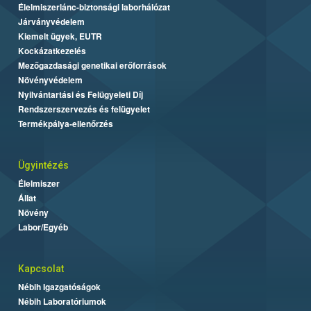
Élelmiszerlánc-biztonsági laborhálózat
Járványvédelem
Kiemelt ügyek, EUTR
Kockázatkezelés
Mezőgazdasági genetikai erőforrások
Növényvédelem
Nyilvántartási és Felügyeleti Díj
Rendszerszervezés és felügyelet
Termékpálya-ellenőrzés
Ügyintézés
Élelmiszer
Állat
Növény
Labor/Egyéb
Kapcsolat
Nébih Igazgatóságok
Nébih Laboratóriumok