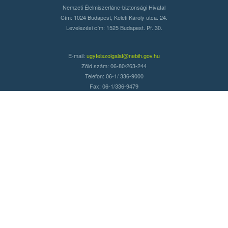
Nemzeti Élelmiszerlánc-biztonsági Hivatal
Cím: 1024 Budapest, Keleti Károly utca. 24.
Levelezési cím: 1525 Budapest. Pf. 30.
E-mail:
ugyfelszolgalat@nebih.gov.hu
Zöld szám: 06-80/263-244
Telefon: 06-1/ 336-9000
Fax: 06-1/336-9479