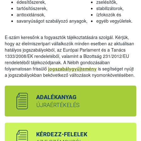
édesítőszerek,
zselésítők,
tartósítószerek,
stabilizátorok,
antioxidánsok,
ízfokozók és
savanyúságot szabályozó anyagok,
egyéb vegyületek.
E-szám keresőnk a fogyasztók tájékoztatására szolgál. Kérjük,
hogy az élelmiszeripari vállalkozók minden esetben az aktuálisan
hatályos jogszabályokból, az Európai Parlament és a Tanács
1333/2008/EK rendeletéből, valamint a Bizottság 231/2012/EU
rendeletéből tájékozódjanak. A Nébih gondozásában
folyamatosan frissülő
jogszabálygyűjtemény
is segítséget nyújt
a jogszabályokban bekövetkező változások nyomonkövetésében.
ADALÉKANYAG
ÚJRAÉRTÉKELÉS
KÉRDEZZ-FELELEK