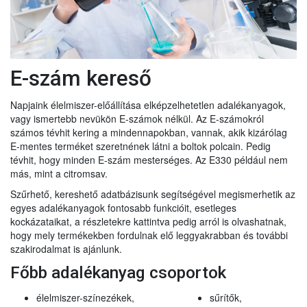
E-szám kereső
Napjaink élelmiszer-előállítása elképzelhetetlen adalékanyagok,
vagy ismertebb nevükön E-számok nélkül. Az E-számokról
számos tévhit kering a mindennapokban, vannak, akik kizárólag
E-mentes terméket szeretnének látni a boltok polcain. Pedig
tévhit, hogy minden E-szám mesterséges. Az E330 például nem
más, mint a citromsav.
Szűrhető, kereshető adatbázisunk segítségével megismerhetik az
egyes adalékanyagok fontosabb funkcióit, esetleges
kockázataikat, a részletekre kattintva pedig arról is olvashatnak,
hogy mely termékekben fordulnak elő leggyakrabban és további
szakirodalmat is ajánlunk.
Főbb adalékanyag csoportok
élelmiszer-színezékek,
sűrítők,