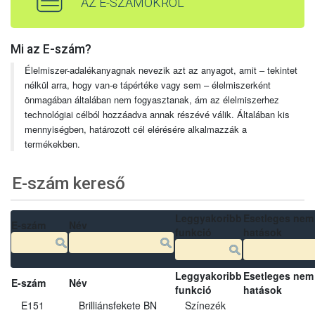
AZ E-SZÁMOKRÓL
Mi az E-szám?
Élelmiszer-adalékanyagnak nevezik azt az anyagot, amit – tekintet
nélkül arra, hogy van-e tápértéke vagy sem – élelmiszerként
önmagában általában nem fogyasztanak, ám az élelmiszerhez
technológiai célból hozzáadva annak részévé válik. Általában kis
mennyiségben, határozott cél elérésére alkalmazzák a
termékekben.
E-szám kereső
Leggyakoribb
Esetleges nem
E-szám
Név
funkció
hatások
Leggyakoribb
Esetleges nem
E-szám
Név
funkció
hatások
E151
Brilliánsfekete BN
Színezék