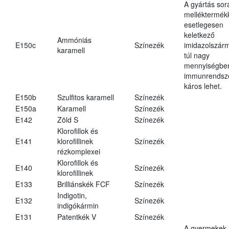
A gyártás sor
melléktermék
esetlegesen
keletkező
Ammóniás
E150c
Színezék
imidazolszár
karamell
túl nagy
mennyiségbe
immunrendsz
káros lehet.
E150b
Szulfitos karamell
Színezék
E150a
Karamell
Színezék
E142
Zöld S
Színezék
Klorofillok és
E141
klorofillinek
Színezék
rézkomplexei
Klorofillok és
E140
Színezék
klorofillinek
E133
Brilliánskék FCF
Színezék
Indigotin,
E132
Színezék
indigókármin
E131
Patentkék V
Színezék
A gyermekek