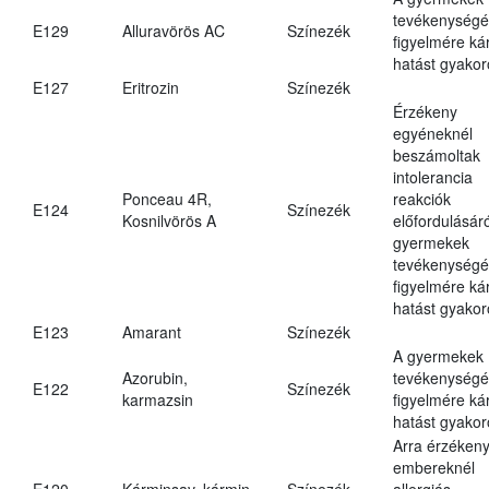
tevékenységé
E129
Alluravörös AC
Színezék
figyelmére ká
hatást gyakor
E127
Eritrozin
Színezék
Érzékeny
egyéneknél
beszámoltak
intolerancia
Ponceau 4R,
reakciók
E124
Színezék
Kosnilvörös A
előfordulásáró
gyermekek
tevékenységé
figyelmére ká
hatást gyakor
E123
Amarant
Színezék
A gyermekek
Azorubin,
tevékenységé
E122
Színezék
karmazsin
figyelmére ká
hatást gyakor
Arra érzéken
embereknél
E120
Kárminsav, kármin
Színezék
allergiás