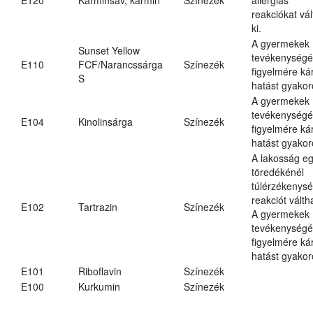
reakciókat vál
ki.
A gyermekek
Sunset Yellow
tevékenységé
E110
FCF/Narancssárga
Színezék
figyelmére ká
S
hatást gyakor
A gyermekek
tevékenységé
E104
Kinolinsárga
Színezék
figyelmére ká
hatást gyakor
A lakosság eg
töredékénél
túlérzékenysé
reakciót váltha
E102
Tartrazin
Színezék
A gyermekek
tevékenységé
figyelmére ká
hatást gyakor
E101
Riboflavin
Színezék
E100
Kurkumin
Színezék