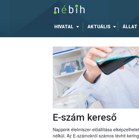
HIVATAL
AKTUÁLIS
ÁLLAT
E-szám kereső
Napjaink élelmiszer-előállítása elképzelhe
nélkül. Az E-számokról számos tévhit keri