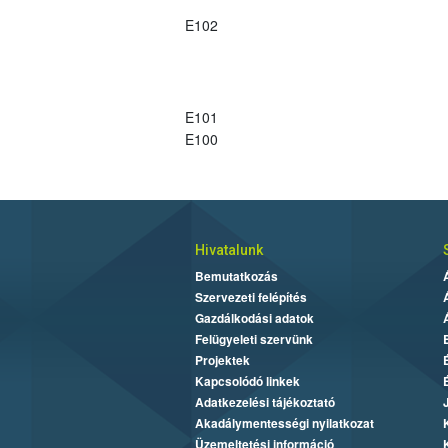
E102
E101
E100
Hivatalunk
Bemutatkozás
Szervezeti felépítés
Gazdálkodási adatok
Felügyeleti szervünk
Projektek
Kapcsolódó linkek
Adatkezelési tájékoztató
Akadálymentességi nyilatkozat
Üzemeltetési információ