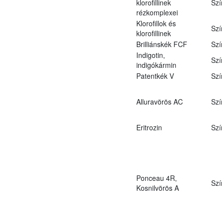
klorofillinek
Szí
rézkomplexei
Klorofillok és
Szí
klorofillinek
Brilliánskék FCF
Szí
Indigotin,
Szí
indigókármin
Patentkék V
Szí
Alluravörös AC
Szí
Eritrozin
Szí
Ponceau 4R,
Szí
Kosnilvörös A