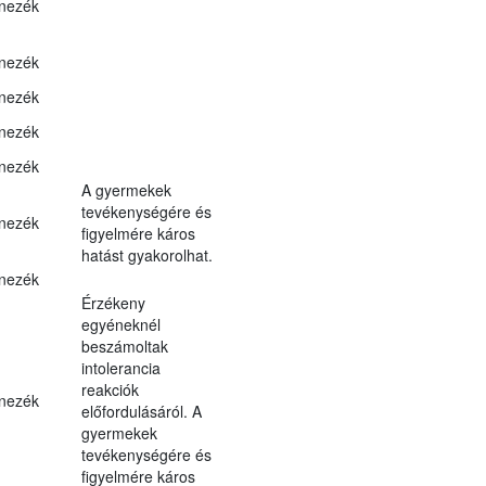
nezék
nezék
nezék
nezék
nezék
A gyermekek
tevékenységére és
nezék
figyelmére káros
hatást gyakorolhat.
nezék
Érzékeny
egyéneknél
beszámoltak
intolerancia
reakciók
nezék
előfordulásáról. A
gyermekek
tevékenységére és
figyelmére káros