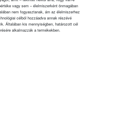
pértéke vagy sem – élelmiszerként önmagában
talában nem fogyasztanak, ám az élelmiszerhez
chnológiai célból hozzáadva annak részévé
lik. Általában kis mennyiségben, határozott cél
érésére alkalmazzák a termékekben.