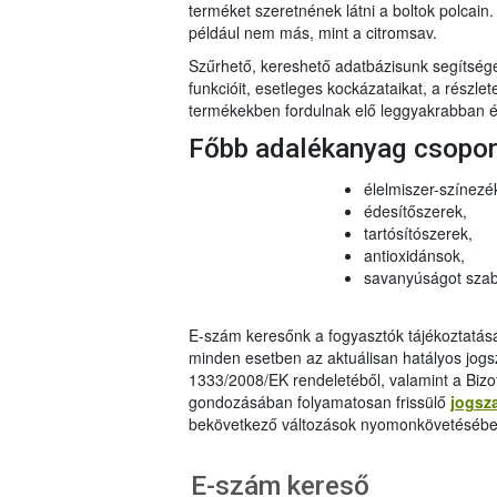
terméket szeretnének látni a boltok polcai
például nem más, mint a citromsav.
Szűrhető, kereshető adatbázisunk segítsé
funkcióit, esetleges kockázataikat, a részlet
termékekben fordulnak elő leggyakrabban és
Főbb adalékanyag csopo
élelmiszer-színezé
édesítőszerek,
tartósítószerek,
antioxidánsok,
savanyúságot szab
E-szám keresőnk a fogyasztók tájékoztatásár
minden esetben az aktuálisan hatályos jog
1333/2008/EK rendeletéből, valamint a Bizo
gondozásában folyamatosan frissülő
jogsz
bekövetkező változások nyomonkövetésébe
E-szám kereső