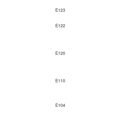
E123
E122
E120
E110
E104