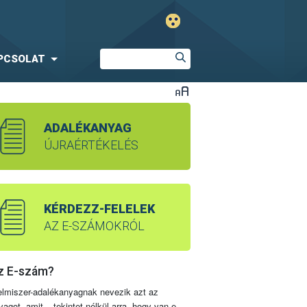
PCSOLAT
ADALÉKANYAG
ÚJRAÉRTÉKELÉS
KÉRDEZZ-FELELEK
AZ E-SZÁMOKRÓL
z E-szám?
elmiszer-adalékanyagnak nevezik azt az
yagot, amit – tekintet nélkül arra, hogy van-e