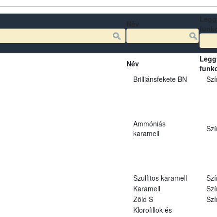
Legg
Név
funk
Legg
Név
funk
Brilliánsfekete BN
Szí
Ammóniás
Szí
karamell
Szulfitos karamell
Szí
Karamell
Szí
Zöld S
Szí
Klorofillok és