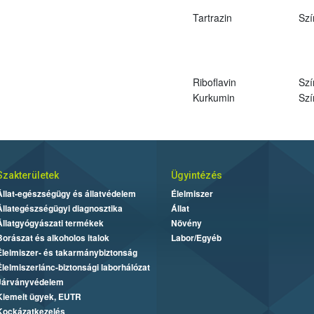
Tartrazin
Szí
Riboflavin
Szí
Kurkumin
Szí
Szakterületek
Ügyintézés
Állat-egészségügy és állatvédelem
Élelmiszer
Állategészségügyi diagnosztika
Állat
Állatgyógyászati termékek
Növény
Borászat és alkoholos italok
Labor/Egyéb
Élelmiszer- és takarmánybiztonság
Élelmiszerlánc-biztonsági laborhálózat
Járványvédelem
Kiemelt ügyek, EUTR
Kockázatkezelés