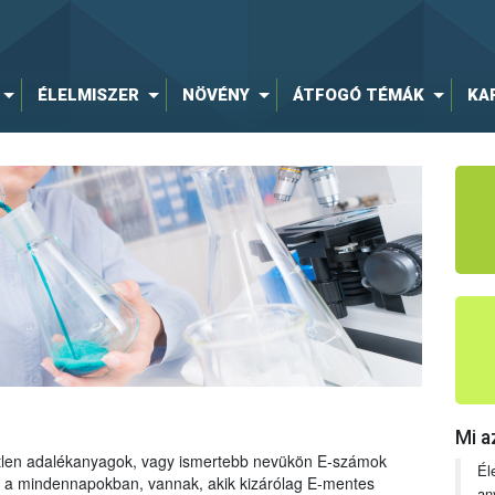
ÉLELMISZER
NÖVÉNY
ÁTFOGÓ TÉMÁK
KA
Mi a
tetlen adalékanyagok, vagy ismertebb nevükön E-számok
Él
ng a mindennapokban, vannak, akik kizárólag E-mentes
an