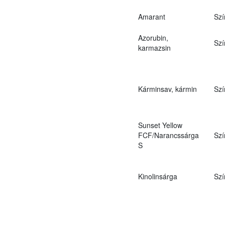
Amarant
Szí
Azorubin,
Szí
karmazsin
Kárminsav, kármin
Szí
Sunset Yellow
FCF/Narancssárga
Szí
S
Kinolinsárga
Szí