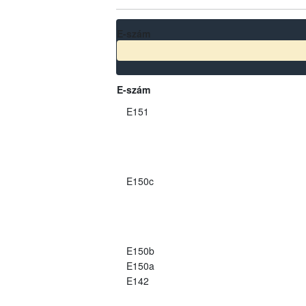
E-szám
E-szám
E151
E150c
E150b
E150a
E142