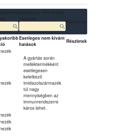
yakoribb
Esetleges nem kívánt
ció
hatások
Részletek
yakoribb
Esetleges nem kívánt
Részletek
ció
hatások
nezék
A gyártás során
melléktermékként
esetlegesen
keletkező
nezék
imidazolszármazék
túl nagy
mennyiségben az
immunrendszerre
káros lehet.
nezék
nezék
nezék