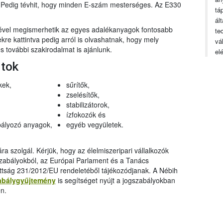
n. Pedig tévhit, hogy minden E-szám mesterséges. Az E330
tá
ál
gével megismerhetik az egyes adalékanyagok fontosabb
te
ekre kattintva pedig arról is olvashatnak, hogy mely
vá
 további szakirodalmat is ajánlunk.
el
rtok
kek,
sűrítők,
zselésítők,
stabilizátorok,
ízfokozók és
ályozó anyagok,
egyéb vegyületek.
a szolgál. Kérjük, hogy az élelmiszeripari vállalkozók
szabályokból, az Európai Parlament és a Tanács
ttság 231/2012/EU rendeletéből tájékozódjanak. A Nébih
abálygyűjtemény
is segítséget nyújt a jogszabályokban
n.