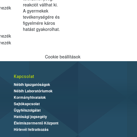
reakciót válthat ki.
nezék
A gyermekek
tevékenységére és
figyelmére káros
hatást gyakorolhat.
nezék
nezék
Cookie beállítások
Kapcsolat
Nébih Igazgatóságok
Nébih Laboratóriumok
Kormányhivatalok
Sajtókapcsolat
Ügyfélszolgálat
Hatósági jogsegély
Élelmiszermentő Központ
Hírlevél feliratkozás