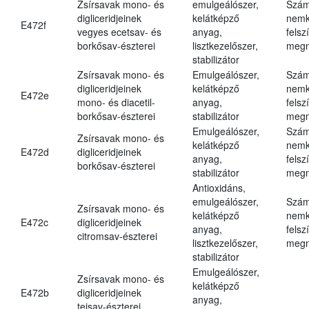
Zsírsavak mono- és
emulgeálószer,
Szám
digliceridjeinek
kelátképző
nemk
E472f
vegyes ecetsav- és
anyag,
felsz
borkősav-észterei
lisztkezelőszer,
megn
stabilizátor
Zsírsavak mono- és
Emulgeálószer,
Szám
digliceridjeinek
kelátképző
nemk
E472e
mono- és diacetil-
anyag,
felsz
borkősav-észterei
stabilizátor
megn
Emulgeálószer,
Szám
Zsírsavak mono- és
kelátképző
nemk
E472d
digliceridjeinek
anyag,
felsz
borkősav-észterei
stabilizátor
megn
Antioxidáns,
emulgeálószer,
Szám
Zsírsavak mono- és
kelátképző
nemk
E472c
digliceridjeinek
anyag,
felsz
citromsav-észterei
lisztkezelőszer,
megn
stabilizátor
Emulgeálószer,
Zsírsavak mono- és
kelátképző
E472b
digliceridjeinek
anyag,
tejsav-észterei