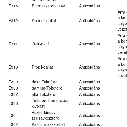
E315
Eritroaszkorbinsav
Antioxidáns
Arra
a kon
E312
Dodecil-gallát
Antioxidáns
súly
vezet
Arra
a kon
E311
Oktil-gallát
Antioxidáns
súly
vezet
Arra
a kon
E310
Propil-gallát
Antioxidáns
súly
vezet
E309
delta-Tokoferol
Antioxidáns
E308
gamma-Tokoferol
Antioxidáns
E307
alfa-Tokoferol
Antioxidáns
Tokoferolban gazdag
E306
Antioxidáns
kivonat
Aszkorbinsav
E304
Antioxidáns
zsírsav-észterei
E302
Kalcium-aszkorbát
Antioxidáns