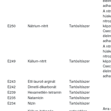
élel
adha
A nit
húsk
nitr
E250
Nátrium-nitrit
Tartósítószer
képz
Csec
élel
adha
A nit
húsk
nitr
E249
Kálium-nitrit
Tartósítószer
képz
Csec
élel
adha
E243
Etil-lauroil-arginát
Tartósítószer
E242
Dimetil-dikarbonát
Tartósítószer
E239
Hexametilén-tetramin
Tartósítószer
E235
Natamicin
Tartósítószer
E234
Nizin
Tartósítószer
Arra
Kálium-hidrogén-
antioxidáns,