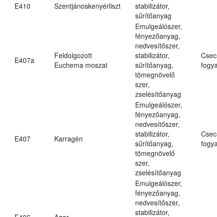
E410
Szentjánoskenyérliszt
stabilizátor,
sűrítőanyag
Emulgeálószer,
fényezőanyag,
nedvesítőszer,
Feldolgozott
stabilizátor,
Csec
E407a
Euchema moszat
sűrítőanyag,
fogya
tömegnövelő
szer,
zselésítőanyag
Emulgeálószer,
fényezőanyag,
nedvesítőszer,
stabilizátor,
Csec
E407
Karragén
sűrítőanyag,
fogya
tömegnövelő
szer,
zselésítőanyag
Emulgeálószer,
fényezőanyag,
nedvesítőszer,
stabilizátor,
E406
Agar