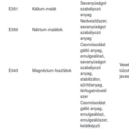
Savanyúságot
E351
Kálium-malát
szabályozó
anyag
Nedvesítőszer,
savanyúságot
E350
Nátrium-malátok
szabályozó
anyag
Csomósodást
gátló anyag,
emulgeálósó,
savanyúságot
Vese
szabályozó
E343
Magnézium-foszfátok
túlzo
anyag,
javas
stabilizátor,
sűrítőanyag,
térfogatnövelő
szer
Csomósodást
gátló anyag,
emulgeálósó,
emulgeálószer,
kelátképző