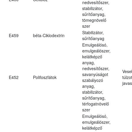
nedvesítőszer,
stabilizátor,
sűrítőanyag,
tömegnövelő
szer
Stabilizátor,
E459
béta-Ciklodextrin
sűrítőanyag
Emulgeálósó,
emulgeálószer,
kelátképző
anyag,
nedvesítőszer,
Vese
savanyúságot
E452
Polifoszfátok
túlzo
szabályozó
javas
anyag,
stabilizátor,
sűrítőanyag,
térfogatnövelő
szer
Emulgeálósó,
emulgeálószer,
kelátképző