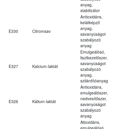
anyag,
stabilizátor
Antioxidáns,
kelátképző
anyag,
E330
Citromsav
savanyúságot
szabályozó
anyag
Emulgeálósó,
lisztkezelőszer,
savanyúságot
E327
Kalcium-laktát
szabályozó
anyag,
szilárdítóanyag
Antioxidáns,
emulgeálószer,
nedvesítőszer,
E326
Kálium-laktát
savanyúságot
szabályozó
anyag
Atioxidáns,
emulgeálósó,