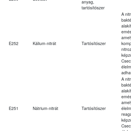
anyag,
tartósítószer
A nit
bakté
alakí
emés
amely
E252
Kálium-nitrát
Tartósítószer
komp
nitr
képz
Csec
élel
adha
A nit
bakté
alakí
emés
amel
E251
Nátrium-nitrát
Tartósítószer
élel
reag
képz
Csec