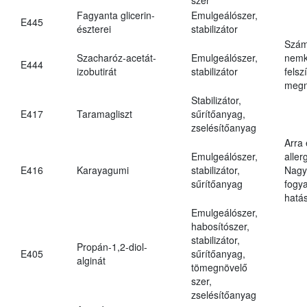
Fagyanta glicerin-
Emulgeálószer,
E445
észterei
stabilizátor
Szám
Szacharóz-acetát-
Emulgeálószer,
nemk
E444
izobutirát
stabilizátor
felsz
megn
Stabilizátor,
E417
Taramagliszt
sűrítőanyag,
zselésítőanyag
Arra
Emulgeálószer,
aller
E416
Karayagumi
stabilizátor,
Nagy
sűrítőanyag
fogy
hatá
Emulgeálószer,
habosítószer,
stabilizátor,
Propán-1,2-diol-
E405
sűrítőanyag,
alginát
tömegnövelő
szer,
zselésítőanyag