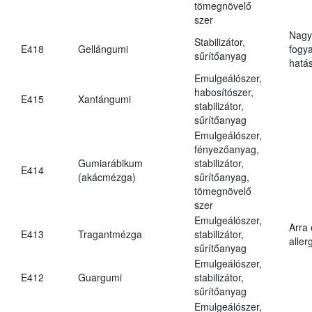
tömegnövelő
szer
Nagy
Stabilizátor,
E418
Gellángumi
fogy
sűrítőanyag
hatá
Emulgeálószer,
habosítószer,
E415
Xantángumi
stabilizátor,
sűrítőanyag
Emulgeálószer,
fényezőanyag,
Gumiarábikum
stabilizátor,
E414
(akácmézga)
sűrítőanyag,
tömegnövelő
szer
Emulgeálószer,
Arra
E413
Tragantmézga
stabilizátor,
aller
sűrítőanyag
Emulgeálószer,
E412
Guargumi
stabilizátor,
sűrítőanyag
Emulgeálószer,