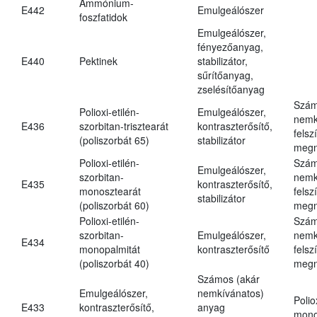
Ammónium-
E442
Emulgeálószer
foszfatidok
Emulgeálószer,
fényezőanyag,
E440
Pektinek
stabilizátor,
sűrítőanyag,
zselésítőanyag
Szám
Polioxi-etilén-
Emulgeálószer,
nemk
E436
szorbitan-trisztearát
kontraszterősítő,
felsz
(poliszorbát 65)
stabilizátor
megn
Polioxi-etilén-
Szám
Emulgeálószer,
szorbitan-
nemk
E435
kontraszterősítő,
monosztearát
felsz
stabilizátor
(poliszorbát 60)
megn
Polioxi-etilén-
Szám
szorbitan-
Emulgeálószer,
nemk
E434
monopalmitát
kontraszterősítő
felsz
(poliszorbát 40)
megn
Számos (akár
Emulgeálószer,
nemkívánatos)
Polio
E433
kontraszterősítő,
anyag
mono