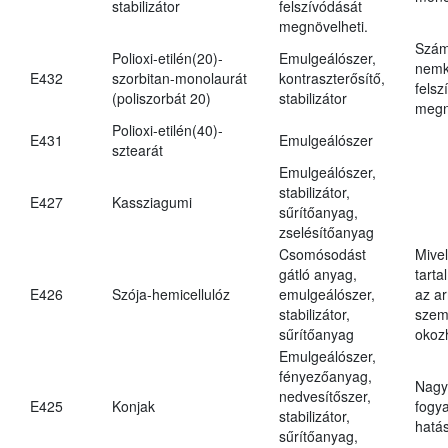
stabilizátor
felszívódását
megnövelheti.
Szám
Polioxi-etilén(20)-
Emulgeálószer,
nemk
E432
szorbitan-monolaurát
kontraszterősítő,
felsz
(poliszorbát 20)
stabilizátor
megn
Polioxi-etilén(40)-
E431
Emulgeálószer
sztearát
Emulgeálószer,
stabilizátor,
E427
Kassziagumi
sűrítőanyag,
zselésítőanyag
Csomósodást
Mive
gátló anyag,
tarta
E426
Szója-hemicellulóz
emulgeálószer,
az ar
stabilizátor,
szem
sűrítőanyag
okoz
Emulgeálószer,
fényezőanyag,
Nagy
nedvesítőszer,
E425
Konjak
fogy
stabilizátor,
hatá
sűrítőanyag,