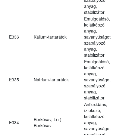
anyag,
stabilizátor
Emulgeálósó,
kelátképző
anyag,
E336
Kálium-tartarátok
savanyúságot
szabályozó
anyag,
stabilizátor
Emulgeálósó,
kelátképző
anyag,
E335
Nátrium-tartarátok
savanyúságot
szabályozó
anyag,
stabilizátor
Antioxidáns,
ízfokozó,
kelátképző
Borkősav, L(+)-
E334
anyag,
Borkősav
savanyúságot
szabályozó