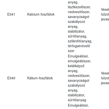
anyag,
lisztkezelőszer,
Vese
nedvesítőszer,
E341
Kalcium-foszfátok
túlzo
savanyúságot
javas
szabályozó
anyag,
stabilizátor,
sűrítőanyag,
szilárdítóanyag,
térfogatnövelő
szer
Emulgeálósó,
emulgeálószer,
kelátképző
anyag,
Vese
nedvesítőszer,
E340
Kálium-foszfátok
túlzo
savanyúságot
javas
szabályozó
anyag,
stabilizátor,
sűrítőanyag
Emulgeálósó,