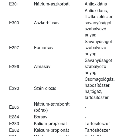
E301
Nátrium-aszkorbát
Antioxidáns
Antioxidáns,
lisztkezelőszer,
E300
Aszkorbinsav
savanyúságot
szabályozó
anyag
Savanyúságot
E297
Fumársav
szabályozó
anyag
Savanyúságot
E296
Almasav
szabályozó
anyag
Csomagológáz,
habosítószer,
E290
Szén-dioxid
hajtógáz,
tartósítószer
Nátrium-tetraborát
E285
-
(bórax)
E284
Bórsav
-
E283
Kálium-propionát
Tartósítószer
E282
Kalcium-propionát
Tartósítószer