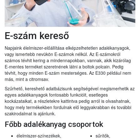
E-szám kereső
Napjaink élelmiszer-előállítása elképzelhetetlen adalékanyagok,
vagy ismertebb nevükön E-számok nélkül. Az E-számokról
számos tévhit kering a mindennapokban, vannak, akik kizárólag
E-mentes terméket szeretnének látni a boltok polcain. Pedig
tévhit, hogy minden E-szám mesterséges. Az E330 például nem
más, mint a citromsav.
Szűrhető, kereshető adatbázisunk segítségével megismerhetik az
egyes adalékanyagok fontosabb funkcióit, esetleges
kockázataikat, a részletekre kattintva pedig arról is olvashatnak,
hogy mely termékekben fordulnak elő leggyakrabban és további
szakirodalmat is ajánlunk.
Főbb adalékanyag csoportok
élelmiszer-színezékek,
sűrítők,