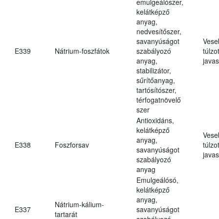
emulgeálószer,
kelátképző
anyag,
nedvesítőszer,
savanyúságot
Vese
E339
Nátrium-foszfátok
szabályozó
túlzo
anyag,
javas
stabilizátor,
sűrítőanyag,
tartósítószer,
térfogatnövelő
szer
Antioxidáns,
kelátképző
Vese
anyag,
E338
Foszforsav
túlzo
savanyúságot
javas
szabályozó
anyag
Emulgeálósó,
kelátképző
anyag,
Nátrium-kálium-
E337
savanyúságot
tartarát
szabályozó