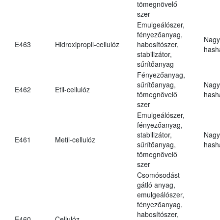
tömegnövelő
szer
Emulgeálószer,
fényezőanyag,
Nagy
E463
Hidroxipropil-cellulóz
habosítószer,
hasha
stabilizátor,
sűrítőanyag
Fényezőanyag,
sűrítőanyag,
Nagy
E462
Etil-cellulóz
tömegnövelő
hasha
szer
Emulgeálószer,
fényezőanyag,
stabilizátor,
Nagy
E461
Metil-cellulóz
sűrítőanyag,
hasha
tömegnövelő
szer
Csomósodást
gátló anyag,
emulgeálószer,
fényezőanyag,
habosítószer,
E460
Cellulóz