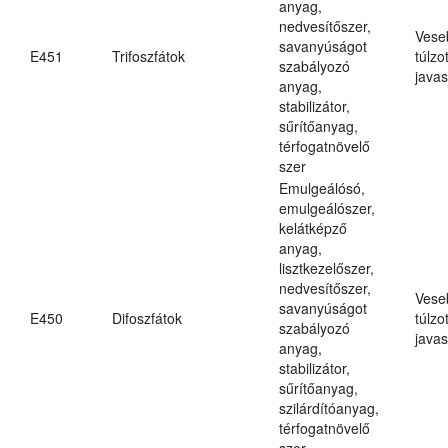
anyag,
nedvesítőszer,
Vese
savanyúságot
E451
Trifoszfátok
túlzo
szabályozó
javas
anyag,
stabilizátor,
sűrítőanyag,
térfogatnövelő
szer
Emulgeálósó,
emulgeálószer,
kelátképző
anyag,
lisztkezelőszer,
nedvesítőszer,
Vese
savanyúságot
E450
Difoszfátok
túlzo
szabályozó
javas
anyag,
stabilizátor,
sűrítőanyag,
szilárdítóanyag,
térfogatnövelő
szer