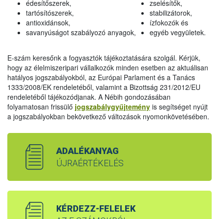
édesítőszerek,
zselésítők,
tartósítószerek,
stabilizátorok,
antioxidánsok,
ízfokozók és
savanyúságot szabályozó anyagok,
egyéb vegyületek.
E-szám keresőnk a fogyasztók tájékoztatására szolgál. Kérjük,
hogy az élelmiszeripari vállalkozók minden esetben az aktuálisan
hatályos jogszabályokból, az Európai Parlament és a Tanács
1333/2008/EK rendeletéből, valamint a Bizottság 231/2012/EU
rendeletéből tájékozódjanak. A Nébih gondozásában
folyamatosan frissülő
jogszabálygyűjtemény
is segítséget nyújt
a jogszabályokban bekövetkező változások nyomonkövetésében.
ADALÉKANYAG
ÚJRAÉRTÉKELÉS
KÉRDEZZ-FELELEK