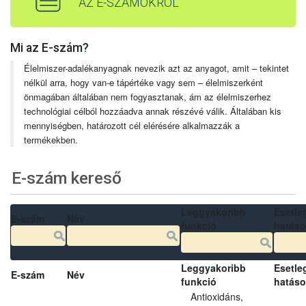
AZ E-SZÁMOKRÓL
Mi az E-szám?
Élelmiszer-adalékanyagnak nevezik azt az anyagot, amit – tekintet
nélkül arra, hogy van-e tápértéke vagy sem – élelmiszerként
önmagában általában nem fogyasztanak, ám az élelmiszerhez
technológiai célból hozzáadva annak részévé válik. Általában kis
mennyiségben, határozott cél elérésére alkalmazzák a
termékekben.
E-szám kereső
Leggyakoribb
Esetle
E-szám
Név
funkció
hatás
Leggyakoribb
Esetle
E-szám
Név
funkció
hatás
Antioxidáns,