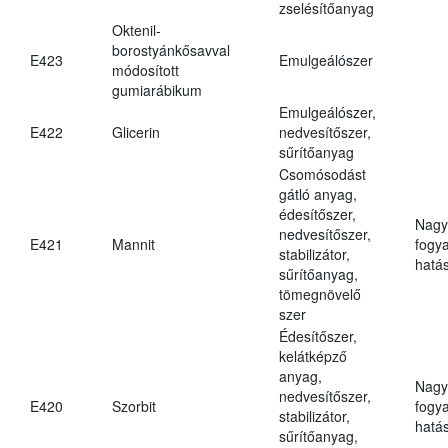
zselésítőanyag
Oktenil-
borostyánkősavval
E423
Emulgeálószer
módosított
gumiarábikum
Emulgeálószer,
E422
Glicerin
nedvesítőszer,
sűrítőanyag
Csomósodást
gátló anyag,
édesítőszer,
Nagy
nedvesítőszer,
E421
Mannit
fogy
stabilizátor,
hatá
sűrítőanyag,
tömegnövelő
szer
Édesítőszer,
kelátképző
anyag,
Nagy
nedvesítőszer,
E420
Szorbit
fogy
stabilizátor,
hatá
sűrítőanyag,