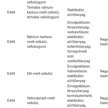
cellulózgumi
Térhálós nátrium-
Stabilizátor,
E468
karboxi-metil-cellulóz,
sűrítőanyag
térhálós cellulózgumi
Emulgeálószer,
fényezőanyag,
nedvesítőszer,
Nátrium-karboxi-
stabilizátor,
Nagy
E466
metil-cellulóz,
sűrítőanyag,
hasha
cellulózgumi
szilárdítóanyag,
tömegnövelő
szer,
zselésítőanyag
Emulgeálószer,
habosítószer,
Nagy
E465
Etil-metil-cellulóz
stabilizátor,
hasha
sűrítőanyag
Emulgeálószer,
fényezőanyag,
kontraszterősítő,
Hidroxipropil-metil-
Nagy
E464
stabilizátor,
cellulóz
hasha
sűrítőanyag,