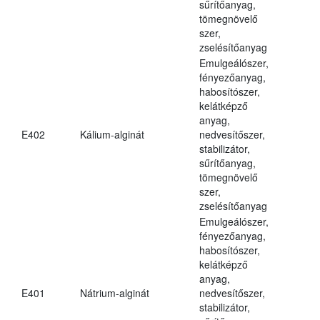
sűrítőanyag,
tömegnövelő
szer,
zselésítőanyag
Emulgeálószer,
fényezőanyag,
habosítószer,
kelátképző
anyag,
E402
Kálium-alginát
nedvesítőszer,
stabilizátor,
sűrítőanyag,
tömegnövelő
szer,
zselésítőanyag
Emulgeálószer,
fényezőanyag,
habosítószer,
kelátképző
anyag,
E401
Nátrium-alginát
nedvesítőszer,
stabilizátor,