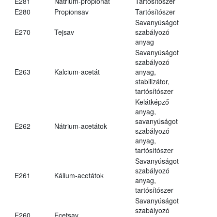
E281
Nátrium-propionát
Tartósítószer
E280
Propionsav
Tartósítószer
Savanyúságot
E270
Tejsav
szabályozó
anyag
Savanyúságot
szabályozó
E263
Kalcium-acetát
anyag,
stabilizátor,
tartósítószer
Kelátképző
anyag,
savanyúságot
E262
Nátrium-acetátok
szabályozó
anyag,
tartósítószer
Savanyúságot
szabályozó
E261
Kálium-acetátok
anyag,
tartósítószer
Savanyúságot
szabályozó
E260
Ecetsav