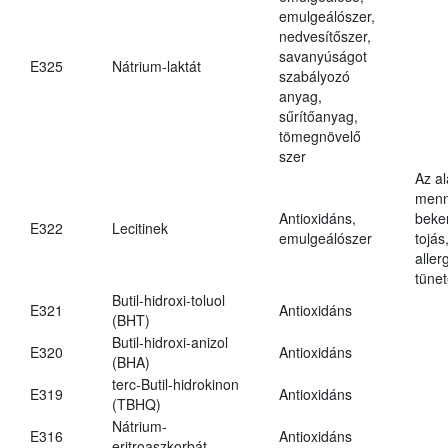
emulgeálószer,
nedvesítőszer,
savanyúságot
E325
Nátrium-laktát
szabályozó
anyag,
sűrítőanyag,
tömegnövelő
szer
Az a
menn
Antioxidáns,
beker
E322
Lecitinek
emulgeálószer
tojás
aller
tünet
Butil-hidroxi-toluol
E321
Antioxidáns
(BHT)
Butil-hidroxi-anizol
E320
Antioxidáns
(BHA)
terc-Butil-hidrokinon
E319
Antioxidáns
(TBHQ)
Nátrium-
E316
Antioxidáns
eritroaszkorbát