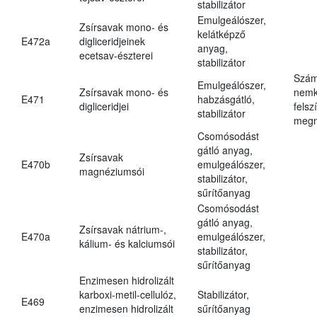
stabilizátor
Emulgeálószer,
Zsírsavak mono- és
kelátképző
E472a
digliceridjeinek
anyag,
ecetsav-észterei
stabilizátor
Szám
Emulgeálószer,
Zsírsavak mono- és
nemk
E471
habzásgátló,
digliceridjei
felsz
stabilizátor
megn
Csomósodást
gátló anyag,
Zsírsavak
E470b
emulgeálószer,
magnéziumsói
stabilizátor,
sűrítőanyag
Csomósodást
gátló anyag,
Zsírsavak nátrium-,
E470a
emulgeálószer,
kálium- és kalciumsói
stabilizátor,
sűrítőanyag
Enzimesen hidrolizált
karboxi-metil-cellulóz,
Stabilizátor,
E469
enzimesen hidrolizált
sűrítőanyag