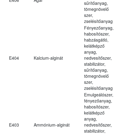
sűrítőanyag,
tömegnövelő
szer,
zselésítőanyag
Fényezőanyag,
habosítószer,
habzásgátló,
kelátképző
anyag,
E404
Kalcium-alginát
nedvesítőszer,
stabilizátor,
sűrítőanyag,
tömegnövelő
szer,
zselésítőanyag
Emulgeálószer,
fényezőanyag,
habosítószer,
kelátképző
anyag,
E403
Ammónium-alginát
nedvesítőszer,
stabilizátor,