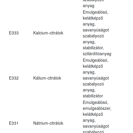
anyag
Emulgeálósó,
kelátképző
anyag,
savanyúságot
E333
Kalcium-citrátok
szabályozó
anyag,
stabilizátor,
szilárdítóanyag
Emulgeálósó,
kelátképző
anyag,
E332
Kálium-citrátok
savanyúságot
szabályozó
anyag,
stabilizátor
Emulgeálósó,
emulgeálószer,
kelátképző
anyag,
E331
Nátrium-citrátok
savanyúságot
szabályozó