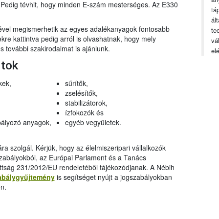
n. Pedig tévhit, hogy minden E-szám mesterséges. Az E330
tá
ál
gével megismerhetik az egyes adalékanyagok fontosabb
te
ekre kattintva pedig arról is olvashatnak, hogy mely
vá
 további szakirodalmat is ajánlunk.
el
rtok
kek,
sűrítők,
zselésítők,
stabilizátorok,
ízfokozók és
ályozó anyagok,
egyéb vegyületek.
a szolgál. Kérjük, hogy az élelmiszeripari vállalkozók
szabályokból, az Európai Parlament és a Tanács
ttság 231/2012/EU rendeletéből tájékozódjanak. A Nébih
abálygyűjtemény
is segítséget nyújt a jogszabályokban
n.