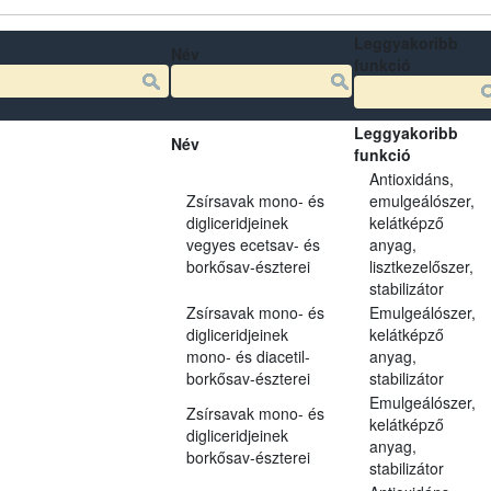
Leggyakoribb
Név
funkció
Leggyakoribb
Név
funkció
Antioxidáns,
Zsírsavak mono- és
emulgeálószer,
digliceridjeinek
kelátképző
vegyes ecetsav- és
anyag,
borkősav-észterei
lisztkezelőszer,
stabilizátor
Zsírsavak mono- és
Emulgeálószer,
digliceridjeinek
kelátképző
mono- és diacetil-
anyag,
borkősav-észterei
stabilizátor
Emulgeálószer,
Zsírsavak mono- és
kelátképző
digliceridjeinek
anyag,
borkősav-észterei
stabilizátor