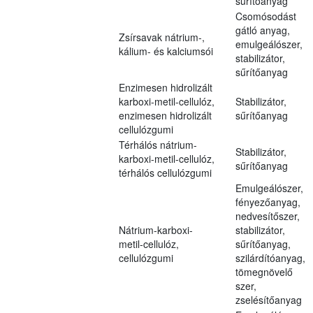
sűrítőanyag
Csomósodást
gátló anyag,
Zsírsavak nátrium-,
emulgeálószer,
kálium- és kalciumsói
stabilizátor,
sűrítőanyag
Enzimesen hidrolizált
karboxi-metil-cellulóz,
Stabilizátor,
enzimesen hidrolizált
sűrítőanyag
cellulózgumi
Térhálós nátrium-
Stabilizátor,
karboxi-metil-cellulóz,
sűrítőanyag
térhálós cellulózgumi
Emulgeálószer,
fényezőanyag,
nedvesítőszer,
Nátrium-karboxi-
stabilizátor,
metil-cellulóz,
sűrítőanyag,
cellulózgumi
szilárdítóanyag,
tömegnövelő
szer,
zselésítőanyag