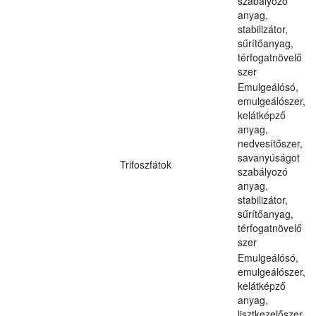
szabályozó
anyag,
stabilizátor,
sűrítőanyag,
térfogatnövelő
szer
Emulgeálósó,
emulgeálószer,
kelátképző
anyag,
nedvesítőszer,
savanyúságot
Trifoszfátok
szabályozó
anyag,
stabilizátor,
sűrítőanyag,
térfogatnövelő
szer
Emulgeálósó,
emulgeálószer,
kelátképző
anyag,
lisztkezelőszer,