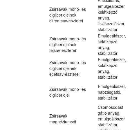
Antioxidáns,
emulgeálószer,
Zsírsavak mono- és
kelátképző
digliceridjeinek
anyag,
citromsav-észterei
lisztkezelőszer,
stabilizátor
Emulgeálószer,
Zsírsavak mono- és
kelátképző
digliceridjeinek
anyag,
tejsav-észterei
stabilizátor
Emulgeálószer,
Zsírsavak mono- és
kelátképző
digliceridjeinek
anyag,
ecetsav-észterei
stabilizátor
Emulgeálószer,
Zsírsavak mono- és
habzásgátló,
digliceridjei
stabilizátor
Csomósodást
gátló anyag,
Zsírsavak
emulgeálószer,
magnéziumsói
stabilizátor,