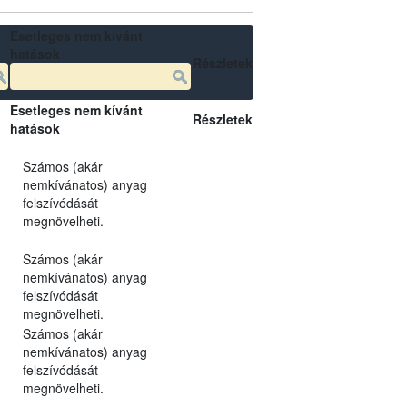
Esetleges nem kívánt
hatások
Részletek
Esetleges nem kívánt
Részletek
hatások
Számos (akár
nemkívánatos) anyag
felszívódását
megnövelheti.
Számos (akár
nemkívánatos) anyag
felszívódását
megnövelheti.
Számos (akár
nemkívánatos) anyag
felszívódását
megnövelheti.