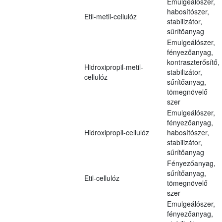
Emulgeálószer,
habosítószer,
Etil-metil-cellulóz
stabilizátor,
sűrítőanyag
Emulgeálószer,
fényezőanyag,
kontraszterősítő,
Hidroxipropil-metil-
stabilizátor,
cellulóz
sűrítőanyag,
tömegnövelő
szer
Emulgeálószer,
fényezőanyag,
Hidroxipropil-cellulóz
habosítószer,
stabilizátor,
sűrítőanyag
Fényezőanyag,
sűrítőanyag,
Etil-cellulóz
tömegnövelő
szer
Emulgeálószer,
fényezőanyag,