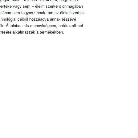
pértéke vagy sem – élelmiszerként önmagában
talában nem fogyasztanak, ám az élelmiszerhez
chnológiai célból hozzáadva annak részévé
lik. Általában kis mennyiségben, határozott cél
érésére alkalmazzák a termékekben.