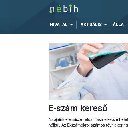
HIVATAL
AKTUÁLIS
ÁLLAT
E-szám kereső
Napjaink élelmiszer-előállítása elképzelhe
nélkül. Az E-számokról számos tévhit keri