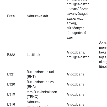
emulgeálószer,
nedvesítőszer,
savanyúságot
E325
Nátrium-laktát
szabályozó
anyag,
sűrítőanyag,
tömegnövelő
szer
Az a
menn
Antioxidáns,
beker
E322
Lecitinek
emulgeálószer
tojás
aller
tünet
Butil-hidroxi-toluol
E321
Antioxidáns
(BHT)
Butil-hidroxi-anizol
E320
Antioxidáns
(BHA)
terc-Butil-hidrokinon
E319
Antioxidáns
(TBHQ)
Nátrium-
E316
Antioxidáns
eritroaszkorbát