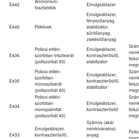
Ammónium-
E442
Emulgeálószer
foszfatidok
Emulgeálószer,
fényezőanyag,
E440
Pektinek
stabilizátor,
sűrítőanyag,
zselésítőanyag
Szám
Polioxi-etilén-
Emulgeálószer,
nemk
E436
szorbitan-trisztearát
kontraszterősítő,
felsz
(poliszorbát 65)
stabilizátor
megn
Polioxi-etilén-
Szám
Emulgeálószer,
szorbitan-
nemk
E435
kontraszterősítő,
monosztearát
felsz
stabilizátor
(poliszorbát 60)
megn
Polioxi-etilén-
Szám
szorbitan-
Emulgeálószer,
nemk
E434
monopalmitát
kontraszterősítő
felsz
(poliszorbát 40)
megn
Számos (akár
Emulgeálószer,
nemkívánatos)
Polio
E433
kontraszterősítő,
anyag
mono