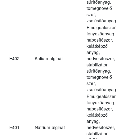
sűrítőanyag,
tömegnövelő
szer,
zselésítőanyag
Emulgeálószer,
fényezőanyag,
habosítószer,
kelátképző
anyag,
E402
Kálium-alginát
nedvesítőszer,
stabilizátor,
sűrítőanyag,
tömegnövelő
szer,
zselésítőanyag
Emulgeálószer,
fényezőanyag,
habosítószer,
kelátképző
anyag,
E401
Nátrium-alginát
nedvesítőszer,
stabilizátor,