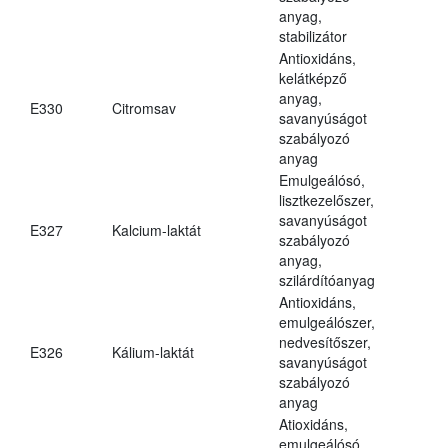
anyag,
stabilizátor
Antioxidáns,
kelátképző
anyag,
E330
Citromsav
savanyúságot
szabályozó
anyag
Emulgeálósó,
lisztkezelőszer,
savanyúságot
E327
Kalcium-laktát
szabályozó
anyag,
szilárdítóanyag
Antioxidáns,
emulgeálószer,
nedvesítőszer,
E326
Kálium-laktát
savanyúságot
szabályozó
anyag
Atioxidáns,
emulgeálósó,