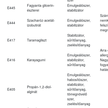
Fagyanta glicerin-
Emulgeálószer,
E445
észterei
stabilizátor
Szám
Szacharóz-acetát-
Emulgeálószer,
nemk
E444
izobutirát
stabilizátor
felsz
megn
Stabilizátor,
E417
Taramagliszt
sűrítőanyag,
zselésítőanyag
Arra
Emulgeálószer,
aller
E416
Karayagumi
stabilizátor,
Nagy
sűrítőanyag
fogy
hatá
Emulgeálószer,
habosítószer,
stabilizátor,
Propán-1,2-diol-
E405
sűrítőanyag,
alginát
tömegnövelő
szer,
zselésítőanyag