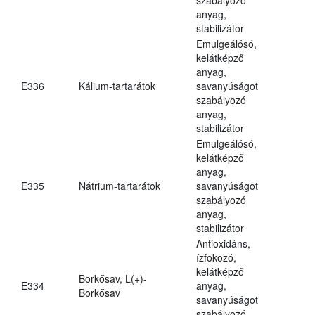
anyag,
stabilizátor
Emulgeálósó,
kelátképző
anyag,
E336
Kálium-tartarátok
savanyúságot
szabályozó
anyag,
stabilizátor
Emulgeálósó,
kelátképző
anyag,
E335
Nátrium-tartarátok
savanyúságot
szabályozó
anyag,
stabilizátor
Antioxidáns,
ízfokozó,
kelátképző
Borkősav, L(+)-
E334
anyag,
Borkősav
savanyúságot
szabályozó