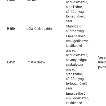
nedvesítőszer,
stabilizátor,
sűrítőanyag,
tömegnövelő
szer
Stabilizátor,
E459
béta-Ciklodextrin
sűrítőanyag
Emulgeálósó,
emulgeálószer,
kelátképző
anyag,
nedvesítőszer,
Vese
savanyúságot
E452
Polifoszfátok
túlzo
szabályozó
javas
anyag,
stabilizátor,
sűrítőanyag,
térfogatnövelő
szer
Emulgeálósó,
emulgeálószer,
kelátképző