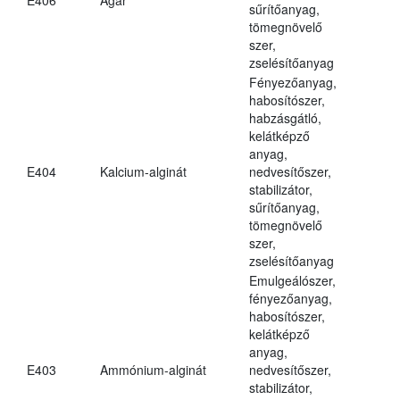
sűrítőanyag,
tömegnövelő
szer,
zselésítőanyag
Fényezőanyag,
habosítószer,
habzásgátló,
kelátképző
anyag,
E404
Kalcium-alginát
nedvesítőszer,
stabilizátor,
sűrítőanyag,
tömegnövelő
szer,
zselésítőanyag
Emulgeálószer,
fényezőanyag,
habosítószer,
kelátképző
anyag,
E403
Ammónium-alginát
nedvesítőszer,
stabilizátor,