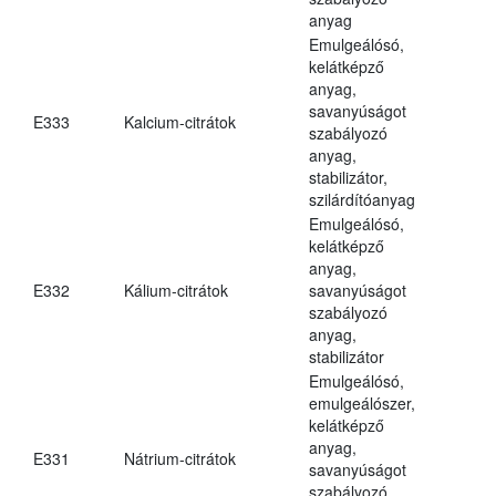
anyag
Emulgeálósó,
kelátképző
anyag,
savanyúságot
E333
Kalcium-citrátok
szabályozó
anyag,
stabilizátor,
szilárdítóanyag
Emulgeálósó,
kelátképző
anyag,
E332
Kálium-citrátok
savanyúságot
szabályozó
anyag,
stabilizátor
Emulgeálósó,
emulgeálószer,
kelátképző
anyag,
E331
Nátrium-citrátok
savanyúságot
szabályozó