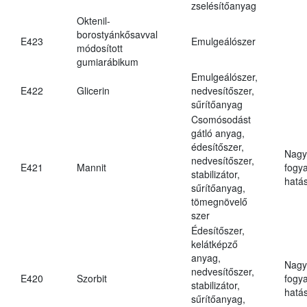
zselésítőanyag
Oktenil-
borostyánkősavval
E423
Emulgeálószer
módosított
gumiarábikum
Emulgeálószer,
E422
Glicerin
nedvesítőszer,
sűrítőanyag
Csomósodást
gátló anyag,
édesítőszer,
Nagy
nedvesítőszer,
E421
Mannit
fogy
stabilizátor,
hatá
sűrítőanyag,
tömegnövelő
szer
Édesítőszer,
kelátképző
anyag,
Nagy
nedvesítőszer,
E420
Szorbit
fogy
stabilizátor,
hatá
sűrítőanyag,