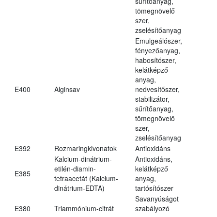
sűrítőanyag,
tömegnövelő
szer,
zselésítőanyag
Emulgeálószer,
fényezőanyag,
habosítószer,
kelátképző
anyag,
E400
Alginsav
nedvesítőszer,
stabilizátor,
sűrítőanyag,
tömegnövelő
szer,
zselésítőanyag
E392
Rozmaringkivonatok
Antioxidáns
Kalcium-dinátrium-
Antioxidáns,
etilén-diamin-
kelátképző
E385
tetraacetát (Kalcium-
anyag,
dinátrium-EDTA)
tartósítószer
Savanyúságot
E380
Triammónium-citrát
szabályozó