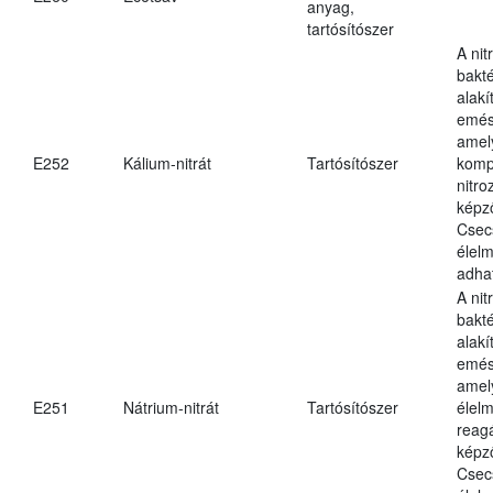
anyag,
tartósítószer
A nit
bakté
alakí
emés
amely
E252
Kálium-nitrát
Tartósítószer
komp
nitr
képz
Csec
élel
adha
A nit
bakté
alakí
emés
amel
E251
Nátrium-nitrát
Tartósítószer
élel
reag
képz
Csec