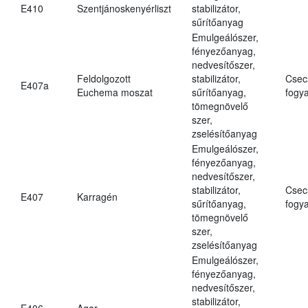
E410
Szentjánoskenyérliszt
stabilizátor,
sűrítőanyag
Emulgeálószer,
fényezőanyag,
nedvesítőszer,
Feldolgozott
stabilizátor,
Csec
E407a
Euchema moszat
sűrítőanyag,
fogya
tömegnövelő
szer,
zselésítőanyag
Emulgeálószer,
fényezőanyag,
nedvesítőszer,
stabilizátor,
Csec
E407
Karragén
sűrítőanyag,
fogya
tömegnövelő
szer,
zselésítőanyag
Emulgeálószer,
fényezőanyag,
nedvesítőszer,
stabilizátor,
E406
Agar