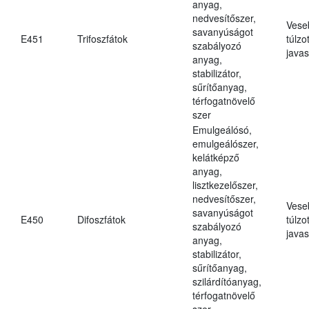
anyag,
nedvesítőszer,
Vese
savanyúságot
E451
Trifoszfátok
túlzo
szabályozó
javas
anyag,
stabilizátor,
sűrítőanyag,
térfogatnövelő
szer
Emulgeálósó,
emulgeálószer,
kelátképző
anyag,
lisztkezelőszer,
nedvesítőszer,
Vese
savanyúságot
E450
Difoszfátok
túlzo
szabályozó
javas
anyag,
stabilizátor,
sűrítőanyag,
szilárdítóanyag,
térfogatnövelő
szer