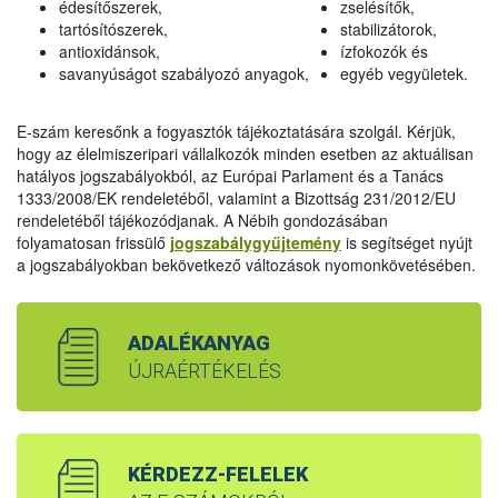
édesítőszerek,
zselésítők,
tartósítószerek,
stabilizátorok,
antioxidánsok,
ízfokozók és
savanyúságot szabályozó anyagok,
egyéb vegyületek.
E-szám keresőnk a fogyasztók tájékoztatására szolgál. Kérjük,
hogy az élelmiszeripari vállalkozók minden esetben az aktuálisan
hatályos jogszabályokból, az Európai Parlament és a Tanács
1333/2008/EK rendeletéből, valamint a Bizottság 231/2012/EU
rendeletéből tájékozódjanak. A Nébih gondozásában
folyamatosan frissülő
jogszabálygyűjtemény
is segítséget nyújt
a jogszabályokban bekövetkező változások nyomonkövetésében.
ADALÉKANYAG
ÚJRAÉRTÉKELÉS
KÉRDEZZ-FELELEK