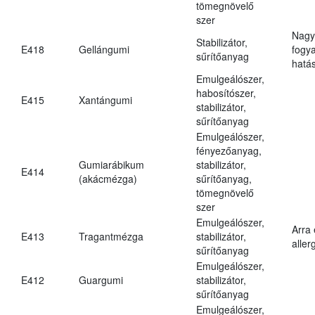
tömegnövelő
szer
Nagy
Stabilizátor,
E418
Gellángumi
fogy
sűrítőanyag
hatá
Emulgeálószer,
habosítószer,
E415
Xantángumi
stabilizátor,
sűrítőanyag
Emulgeálószer,
fényezőanyag,
Gumiarábikum
stabilizátor,
E414
(akácmézga)
sűrítőanyag,
tömegnövelő
szer
Emulgeálószer,
Arra
E413
Tragantmézga
stabilizátor,
aller
sűrítőanyag
Emulgeálószer,
E412
Guargumi
stabilizátor,
sűrítőanyag
Emulgeálószer,