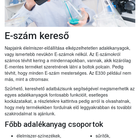
E-szám kereső
Napjaink élelmiszer-előállítása elképzelhetetlen adalékanyagok,
vagy ismertebb nevükön E-számok nélkül. Az E-számokról
számos tévhit kering a mindennapokban, vannak, akik kizárólag
E-mentes terméket szeretnének látni a boltok polcain. Pedig
tévhit, hogy minden E-szám mesterséges. Az E330 például nem
más, mint a citromsav.
Szűrhető, kereshető adatbázisunk segítségével megismerhetik az
egyes adalékanyagok fontosabb funkcióit, esetleges
kockázataikat, a részletekre kattintva pedig arról is olvashatnak,
hogy mely termékekben fordulnak elő leggyakrabban és további
szakirodalmat is ajánlunk.
Főbb adalékanyag csoportok
élelmiszer-színezékek,
sűrítők,