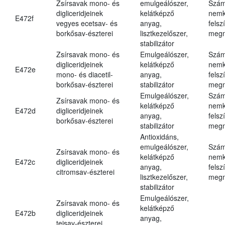
Zsírsavak mono- és
emulgeálószer,
Szám
digliceridjeinek
kelátképző
nemk
E472f
vegyes ecetsav- és
anyag,
felsz
borkősav-észterei
lisztkezelőszer,
megn
stabilizátor
Zsírsavak mono- és
Emulgeálószer,
Szám
digliceridjeinek
kelátképző
nemk
E472e
mono- és diacetil-
anyag,
felsz
borkősav-észterei
stabilizátor
megn
Emulgeálószer,
Szám
Zsírsavak mono- és
kelátképző
nemk
E472d
digliceridjeinek
anyag,
felsz
borkősav-észterei
stabilizátor
megn
Antioxidáns,
emulgeálószer,
Szám
Zsírsavak mono- és
kelátképző
nemk
E472c
digliceridjeinek
anyag,
felsz
citromsav-észterei
lisztkezelőszer,
megn
stabilizátor
Emulgeálószer,
Zsírsavak mono- és
kelátképző
E472b
digliceridjeinek
anyag,
tejsav-észterei