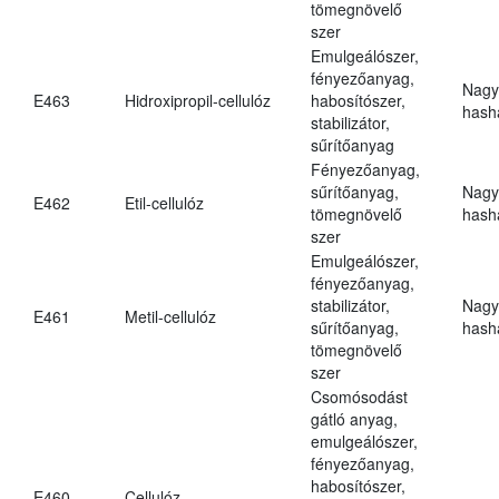
tömegnövelő
szer
Emulgeálószer,
fényezőanyag,
Nagy
E463
Hidroxipropil-cellulóz
habosítószer,
hasha
stabilizátor,
sűrítőanyag
Fényezőanyag,
sűrítőanyag,
Nagy
E462
Etil-cellulóz
tömegnövelő
hasha
szer
Emulgeálószer,
fényezőanyag,
stabilizátor,
Nagy
E461
Metil-cellulóz
sűrítőanyag,
hasha
tömegnövelő
szer
Csomósodást
gátló anyag,
emulgeálószer,
fényezőanyag,
habosítószer,
E460
Cellulóz