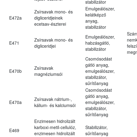
stabilizátor
Emulgeálószer,
Zsírsavak mono- és
kelátképző
E472a
digliceridjeinek
anyag,
ecetsav-észterei
stabilizátor
Szám
Emulgeálószer,
Zsírsavak mono- és
nemk
E471
habzásgátló,
digliceridjei
felsz
stabilizátor
megn
Csomósodást
gátló anyag,
Zsírsavak
E470b
emulgeálószer,
magnéziumsói
stabilizátor,
sűrítőanyag
Csomósodást
gátló anyag,
Zsírsavak nátrium-,
E470a
emulgeálószer,
kálium- és kalciumsói
stabilizátor,
sűrítőanyag
Enzimesen hidrolizált
karboxi-metil-cellulóz,
Stabilizátor,
E469
enzimesen hidrolizált
sűrítőanyag