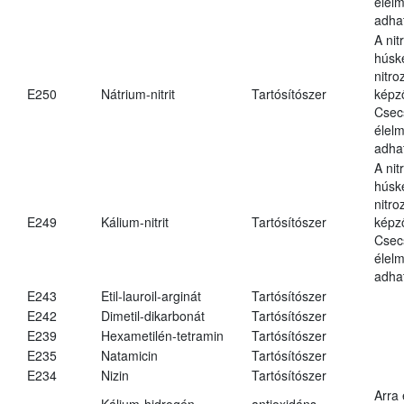
élel
adha
A nit
húsk
nitr
E250
Nátrium-nitrit
Tartósítószer
képz
Csec
élel
adha
A nit
húsk
nitr
E249
Kálium-nitrit
Tartósítószer
képz
Csec
élel
adha
E243
Etil-lauroil-arginát
Tartósítószer
E242
Dimetil-dikarbonát
Tartósítószer
E239
Hexametilén-tetramin
Tartósítószer
E235
Natamicin
Tartósítószer
E234
Nizin
Tartósítószer
Arra
Kálium-hidrogén-
antioxidáns,