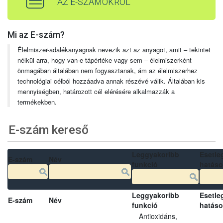
AZ E-SZÁMOKRÓL
Mi az E-szám?
Élelmiszer-adalékanyagnak nevezik azt az anyagot, amit – tekintet
nélkül arra, hogy van-e tápértéke vagy sem – élelmiszerként
önmagában általában nem fogyasztanak, ám az élelmiszerhez
technológiai célból hozzáadva annak részévé válik. Általában kis
mennyiségben, határozott cél elérésére alkalmazzák a
termékekben.
E-szám kereső
Leggyakoribb
Esetle
E-szám
Név
funkció
hatás
Leggyakoribb
Esetle
E-szám
Név
funkció
hatás
Antioxidáns,