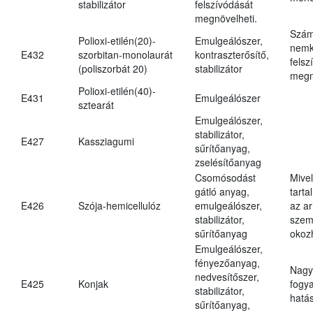
stabilizátor
felszívódását
megnövelheti.
Szám
Polioxi-etilén(20)-
Emulgeálószer,
nemk
E432
szorbitan-monolaurát
kontraszterősítő,
felsz
(poliszorbát 20)
stabilizátor
megn
Polioxi-etilén(40)-
E431
Emulgeálószer
sztearát
Emulgeálószer,
stabilizátor,
E427
Kassziagumi
sűrítőanyag,
zselésítőanyag
Csomósodást
Mive
gátló anyag,
tarta
E426
Szója-hemicellulóz
emulgeálószer,
az ar
stabilizátor,
szem
sűrítőanyag
okoz
Emulgeálószer,
fényezőanyag,
Nagy
nedvesítőszer,
E425
Konjak
fogy
stabilizátor,
hatá
sűrítőanyag,