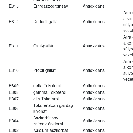
E315
Eritroaszkorbinsav
Antioxidáns
Arra
a kon
E312
Dodecil-gallát
Antioxidáns
súly
vezet
Arra
a kon
E311
Oktil-gallát
Antioxidáns
súly
vezet
Arra
a kon
E310
Propil-gallát
Antioxidáns
súly
vezet
E309
delta-Tokoferol
Antioxidáns
E308
gamma-Tokoferol
Antioxidáns
E307
alfa-Tokoferol
Antioxidáns
Tokoferolban gazdag
E306
Antioxidáns
kivonat
Aszkorbinsav
E304
Antioxidáns
zsírsav-észterei
E302
Kalcium-aszkorbát
Antioxidáns