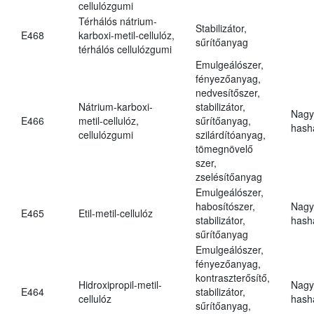
cellulózgumi
Térhálós nátrium-
Stabilizátor,
E468
karboxi-metil-cellulóz,
sűrítőanyag
térhálós cellulózgumi
Emulgeálószer,
fényezőanyag,
nedvesítőszer,
Nátrium-karboxi-
stabilizátor,
Nagy
E466
metil-cellulóz,
sűrítőanyag,
hasha
cellulózgumi
szilárdítóanyag,
tömegnövelő
szer,
zselésítőanyag
Emulgeálószer,
habosítószer,
Nagy
E465
Etil-metil-cellulóz
stabilizátor,
hasha
sűrítőanyag
Emulgeálószer,
fényezőanyag,
kontraszterősítő,
Hidroxipropil-metil-
Nagy
E464
stabilizátor,
cellulóz
hasha
sűrítőanyag,