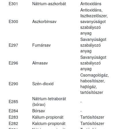
E301
Nátrium-aszkorbát
Antioxidáns
Antioxidáns,
lisztkezelőszer,
E300
Aszkorbinsav
savanyúságot
szabályozó
anyag
Savanyúságot
E297
Fumársav
szabályozó
anyag
Savanyúságot
E296
Almasav
szabályozó
anyag
Csomagológáz,
habosítószer,
E290
Szén-dioxid
hajtógáz,
tartósítószer
Nátrium-tetraborát
E285
-
(bórax)
E284
Bórsav
-
E283
Kálium-propionát
Tartósítószer
E282
Kalcium-propionát
Tartósítószer