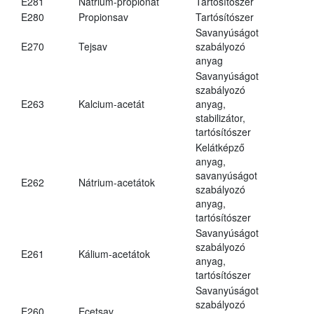
E281
Nátrium-propionát
Tartósítószer
E280
Propionsav
Tartósítószer
Savanyúságot
E270
Tejsav
szabályozó
anyag
Savanyúságot
szabályozó
E263
Kalcium-acetát
anyag,
stabilizátor,
tartósítószer
Kelátképző
anyag,
savanyúságot
E262
Nátrium-acetátok
szabályozó
anyag,
tartósítószer
Savanyúságot
szabályozó
E261
Kálium-acetátok
anyag,
tartósítószer
Savanyúságot
szabályozó
E260
Ecetsav