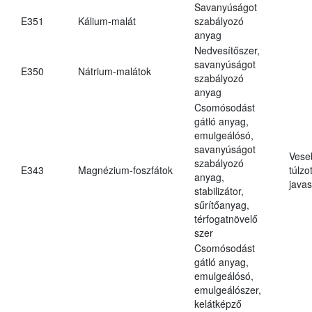
Savanyúságot
E351
Kálium-malát
szabályozó
anyag
Nedvesítőszer,
savanyúságot
E350
Nátrium-malátok
szabályozó
anyag
Csomósodást
gátló anyag,
emulgeálósó,
savanyúságot
Vese
szabályozó
E343
Magnézium-foszfátok
túlzo
anyag,
javas
stabilizátor,
sűrítőanyag,
térfogatnövelő
szer
Csomósodást
gátló anyag,
emulgeálósó,
emulgeálószer,
kelátképző