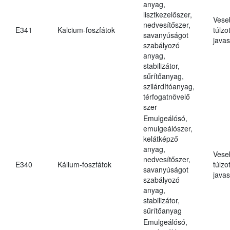
anyag,
lisztkezelőszer,
Vese
nedvesítőszer,
E341
Kalcium-foszfátok
túlzo
savanyúságot
javas
szabályozó
anyag,
stabilizátor,
sűrítőanyag,
szilárdítóanyag,
térfogatnövelő
szer
Emulgeálósó,
emulgeálószer,
kelátképző
anyag,
Vese
nedvesítőszer,
E340
Kálium-foszfátok
túlzo
savanyúságot
javas
szabályozó
anyag,
stabilizátor,
sűrítőanyag
Emulgeálósó,