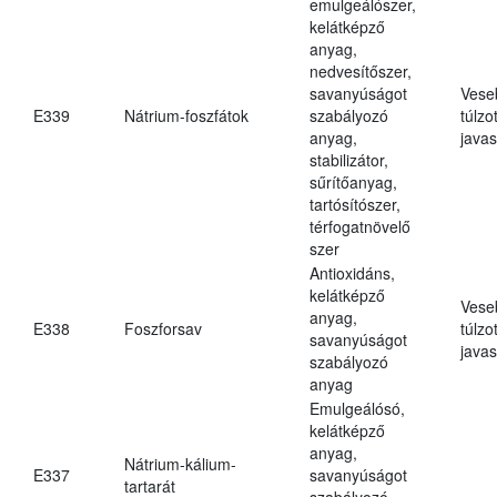
emulgeálószer,
kelátképző
anyag,
nedvesítőszer,
savanyúságot
Vese
E339
Nátrium-foszfátok
szabályozó
túlzo
anyag,
javas
stabilizátor,
sűrítőanyag,
tartósítószer,
térfogatnövelő
szer
Antioxidáns,
kelátképző
Vese
anyag,
E338
Foszforsav
túlzo
savanyúságot
javas
szabályozó
anyag
Emulgeálósó,
kelátképző
anyag,
Nátrium-kálium-
E337
savanyúságot
tartarát
szabályozó