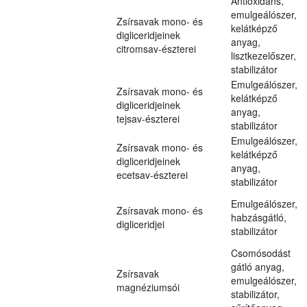
Antioxidáns,
emulgeálószer,
Zsírsavak mono- és
kelátképző
digliceridjeinek
anyag,
citromsav-észterei
lisztkezelőszer,
stabilizátor
Emulgeálószer,
Zsírsavak mono- és
kelátképző
digliceridjeinek
anyag,
tejsav-észterei
stabilizátor
Emulgeálószer,
Zsírsavak mono- és
kelátképző
digliceridjeinek
anyag,
ecetsav-észterei
stabilizátor
Emulgeálószer,
Zsírsavak mono- és
habzásgátló,
digliceridjei
stabilizátor
Csomósodást
gátló anyag,
Zsírsavak
emulgeálószer,
magnéziumsói
stabilizátor,