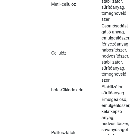
stabilizátor,
Metil-cellulóz
sűrítőanyag,
tömegnövelő
szer
Csomósodást
gátló anyag,
emulgeálószer,
fényezőanyag,
habosítószer,
Cellulóz
nedvesítőszer,
stabilizátor,
sűrítőanyag,
tömegnövelő
szer
Stabilizátor,
béta-Ciklodextrin
sűrítőanyag
Emulgeálósó,
emulgeálószer,
kelátképző
anyag,
nedvesítőszer,
savanyúságot
Polifoszfátok