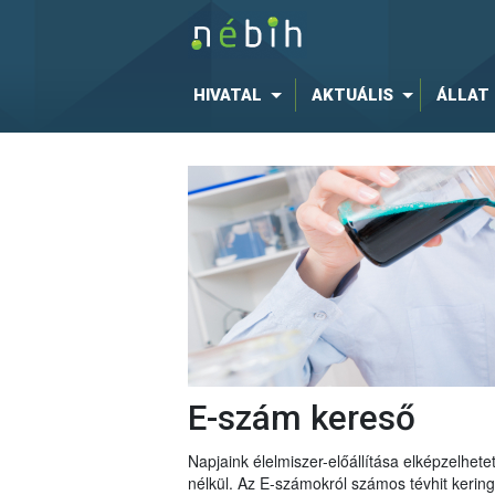
HIVATAL
AKTUÁLIS
ÁLLAT
E-szám kereső
Napjaink élelmiszer-előállítása elképzelhe
nélkül. Az E-számokról számos tévhit keri