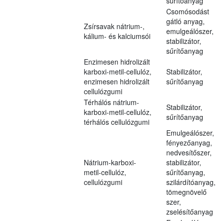
sűrítőanyag
Csomósodást
gátló anyag,
Zsírsavak nátrium-,
emulgeálószer,
kálium- és kalciumsói
stabilizátor,
sűrítőanyag
Enzimesen hidrolizált
karboxi-metil-cellulóz,
Stabilizátor,
enzimesen hidrolizált
sűrítőanyag
cellulózgumi
Térhálós nátrium-
Stabilizátor,
karboxi-metil-cellulóz,
sűrítőanyag
térhálós cellulózgumi
Emulgeálószer,
fényezőanyag,
nedvesítőszer,
Nátrium-karboxi-
stabilizátor,
metil-cellulóz,
sűrítőanyag,
cellulózgumi
szilárdítóanyag,
tömegnövelő
szer,
zselésítőanyag