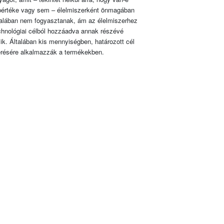
pértéke vagy sem – élelmiszerként önmagában
talában nem fogyasztanak, ám az élelmiszerhez
chnológiai célból hozzáadva annak részévé
lik. Általában kis mennyiségben, határozott cél
érésére alkalmazzák a termékekben.