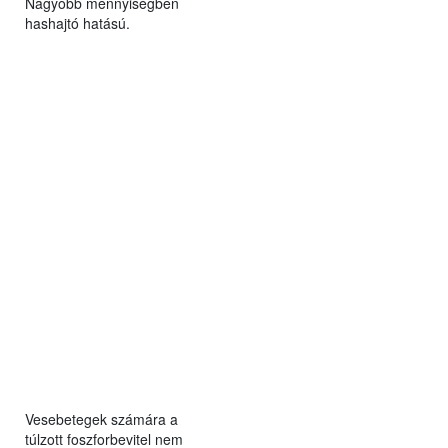
Nagyobb mennyiségben
hashajtó hatású.
Vesebetegek számára a
túlzott foszforbevitel nem