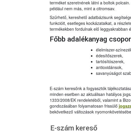
terméket szeretnének látni a boltok polcai
például nem más, mint a citromsav.
Szűrhető, kereshető adatbázisunk segítsé
funkcióit, esetleges kockázataikat, a részlet
termékekben fordulnak elő leggyakrabban és
Főbb adalékanyag csopo
élelmiszer-színezé
édesítőszerek,
tartósítószerek,
antioxidánsok,
savanyúságot szab
E-szám keresőnk a fogyasztók tájékoztatásár
minden esetben az aktuálisan hatályos jog
1333/2008/EK rendeletéből, valamint a Bizo
gondozásában folyamatosan frissülő
jogsz
bekövetkező változások nyomonkövetésébe
E-szám kereső