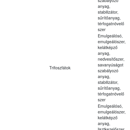
szabályozó
anyag,
stabilizátor,
sűrítőanyag,
térfogatnövelő
szer
Emulgeálósó,
emulgeálószer,
kelátképző
anyag,
nedvesítőszer,
savanyúságot
Trifoszfátok
szabályozó
anyag,
stabilizátor,
sűrítőanyag,
térfogatnövelő
szer
Emulgeálósó,
emulgeálószer,
kelátképző
anyag,
lisztkezelőszer,