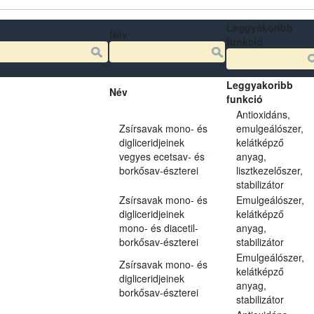
Leggyakoribb
Név
funkció
Leggyakoribb
Név
funkció
Antioxidáns,
Zsírsavak mono- és
emulgeálószer,
digliceridjeinek
kelátképző
vegyes ecetsav- és
anyag,
borkősav-észterei
lisztkezelőszer,
stabilizátor
Zsírsavak mono- és
Emulgeálószer,
digliceridjeinek
kelátképző
mono- és diacetil-
anyag,
borkősav-észterei
stabilizátor
Emulgeálószer,
Zsírsavak mono- és
kelátképző
digliceridjeinek
anyag,
borkősav-észterei
stabilizátor