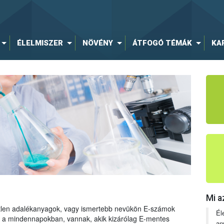
ÉLELMISZER
NÖVÉNY
ÁTFOGÓ TÉMÁK
KA
Mi a
tetlen adalékanyagok, vagy ismertebb nevükön E-számok
Él
ng a mindennapokban, vannak, akik kizárólag E-mentes
an