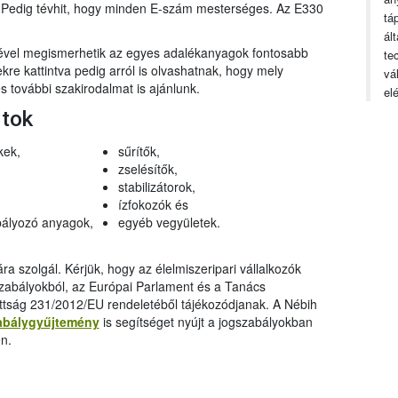
n. Pedig tévhit, hogy minden E-szám mesterséges. Az E330
tá
ál
gével megismerhetik az egyes adalékanyagok fontosabb
te
ekre kattintva pedig arról is olvashatnak, hogy mely
vá
 további szakirodalmat is ajánlunk.
el
rtok
kek,
sűrítők,
zselésítők,
stabilizátorok,
ízfokozók és
ályozó anyagok,
egyéb vegyületek.
a szolgál. Kérjük, hogy az élelmiszeripari vállalkozók
szabályokból, az Európai Parlament és a Tanács
ttság 231/2012/EU rendeletéből tájékozódjanak. A Nébih
abálygyűjtemény
is segítséget nyújt a jogszabályokban
n.