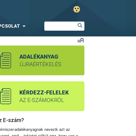
PCSOLAT
ADALÉKANYAG
ÚJRAÉRTÉKELÉS
KÉRDEZZ-FELELEK
AZ E-SZÁMOKRÓL
z E-szám?
elmiszer-adalékanyagnak nevezik azt az
yagot, amit – tekintet nélkül arra, hogy van-e