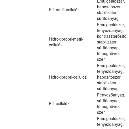
Emulgeálószer,
habosítószer,
Etil-metil-cellulóz
stabilizátor,
sűrítőanyag
Emulgeálószer,
fényezőanyag,
kontraszterősítő,
Hidroxipropil-metil-
stabilizátor,
cellulóz
sűrítőanyag,
tömegnövelő
szer
Emulgeálószer,
fényezőanyag,
Hidroxipropil-cellulóz
habosítószer,
stabilizátor,
sűrítőanyag
Fényezőanyag,
sűrítőanyag,
Etil-cellulóz
tömegnövelő
szer
Emulgeálószer,
fényezőanyag,