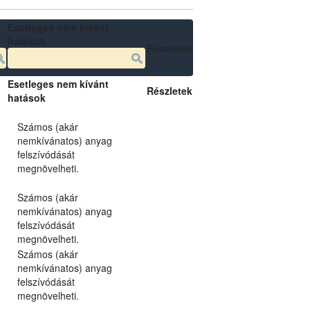
Esetleges nem kívánt
hatások
Részletek
Esetleges nem kívánt
Részletek
hatások
Számos (akár
nemkívánatos) anyag
felszívódását
megnövelheti.
Számos (akár
nemkívánatos) anyag
felszívódását
megnövelheti.
Számos (akár
nemkívánatos) anyag
felszívódását
megnövelheti.