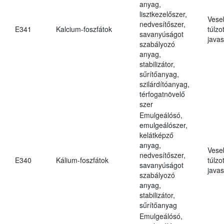
anyag,
lisztkezelőszer,
Vese
nedvesítőszer,
E341
Kalcium-foszfátok
túlzo
savanyúságot
javas
szabályozó
anyag,
stabilizátor,
sűrítőanyag,
szilárdítóanyag,
térfogatnövelő
szer
Emulgeálósó,
emulgeálószer,
kelátképző
anyag,
Vese
nedvesítőszer,
E340
Kálium-foszfátok
túlzo
savanyúságot
javas
szabályozó
anyag,
stabilizátor,
sűrítőanyag
Emulgeálósó,