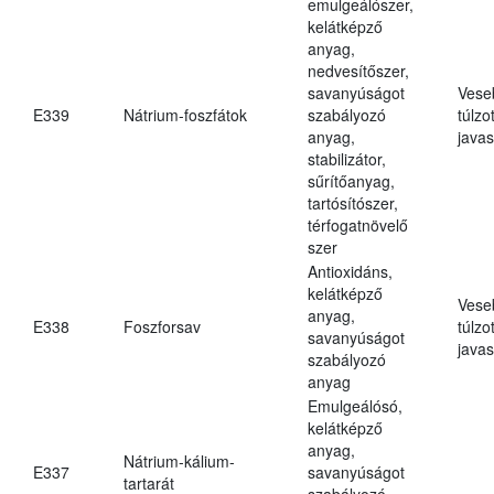
emulgeálószer,
kelátképző
anyag,
nedvesítőszer,
savanyúságot
Vese
E339
Nátrium-foszfátok
szabályozó
túlzo
anyag,
javas
stabilizátor,
sűrítőanyag,
tartósítószer,
térfogatnövelő
szer
Antioxidáns,
kelátképző
Vese
anyag,
E338
Foszforsav
túlzo
savanyúságot
javas
szabályozó
anyag
Emulgeálósó,
kelátképző
anyag,
Nátrium-kálium-
E337
savanyúságot
tartarát
szabályozó