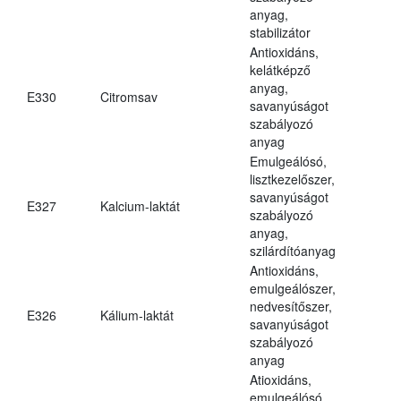
anyag,
stabilizátor
Antioxidáns,
kelátképző
anyag,
E330
Citromsav
savanyúságot
szabályozó
anyag
Emulgeálósó,
lisztkezelőszer,
savanyúságot
E327
Kalcium-laktát
szabályozó
anyag,
szilárdítóanyag
Antioxidáns,
emulgeálószer,
nedvesítőszer,
E326
Kálium-laktát
savanyúságot
szabályozó
anyag
Atioxidáns,
emulgeálósó,