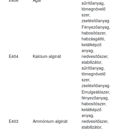
sűrítőanyag,
tömegnövelő
szer,
zselésítőanyag
Fényezőanyag,
habosítószer,
habzásgátló,
kelátképző
anyag,
E404
Kalcium-alginát
nedvesítőszer,
stabilizátor,
sűrítőanyag,
tömegnövelő
szer,
zselésítőanyag
Emulgeálószer,
fényezőanyag,
habosítószer,
kelátképző
anyag,
E403
Ammónium-alginát
nedvesítőszer,
stabilizátor,