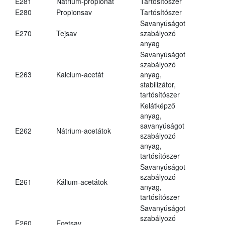
E281
Nátrium-propionát
Tartósítószer
E280
Propionsav
Tartósítószer
Savanyúságot
E270
Tejsav
szabályozó
anyag
Savanyúságot
szabályozó
E263
Kalcium-acetát
anyag,
stabilizátor,
tartósítószer
Kelátképző
anyag,
savanyúságot
E262
Nátrium-acetátok
szabályozó
anyag,
tartósítószer
Savanyúságot
szabályozó
E261
Kálium-acetátok
anyag,
tartósítószer
Savanyúságot
szabályozó
E260
Ecetsav