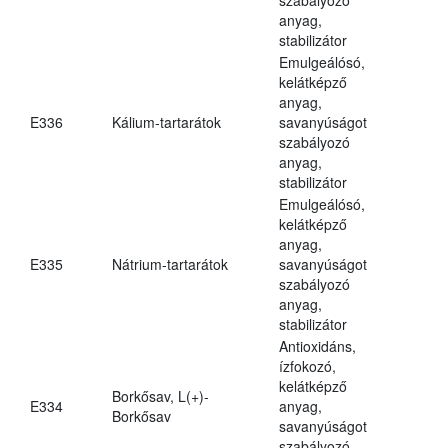
anyag,
stabilizátor
Emulgeálósó,
kelátképző
anyag,
E336
Kálium-tartarátok
savanyúságot
szabályozó
anyag,
stabilizátor
Emulgeálósó,
kelátképző
anyag,
E335
Nátrium-tartarátok
savanyúságot
szabályozó
anyag,
stabilizátor
Antioxidáns,
ízfokozó,
kelátképző
Borkősav, L(+)-
E334
anyag,
Borkősav
savanyúságot
szabályozó