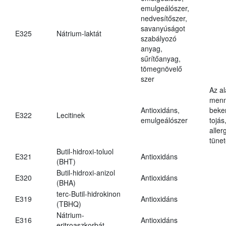
emulgeálószer,
nedvesítőszer,
savanyúságot
E325
Nátrium-laktát
szabályozó
anyag,
sűrítőanyag,
tömegnövelő
szer
Az a
menn
Antioxidáns,
beker
E322
Lecitinek
emulgeálószer
tojás
aller
tünet
Butil-hidroxi-toluol
E321
Antioxidáns
(BHT)
Butil-hidroxi-anizol
E320
Antioxidáns
(BHA)
terc-Butil-hidrokinon
E319
Antioxidáns
(TBHQ)
Nátrium-
E316
Antioxidáns
eritroaszkorbát