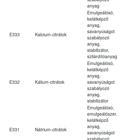
anyag
Emulgeálósó,
kelátképző
anyag,
savanyúságot
E333
Kalcium-citrátok
szabályozó
anyag,
stabilizátor,
szilárdítóanyag
Emulgeálósó,
kelátképző
anyag,
E332
Kálium-citrátok
savanyúságot
szabályozó
anyag,
stabilizátor
Emulgeálósó,
emulgeálószer,
kelátképző
anyag,
E331
Nátrium-citrátok
savanyúságot
szabályozó