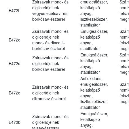
Zsírsavak mono- és
emulgeálószer,
Szám
digliceridjeinek
kelátképző
nemk
E472f
vegyes ecetsav- és
anyag,
felsz
borkősav-észterei
lisztkezelőszer,
megn
stabilizátor
Zsírsavak mono- és
Emulgeálószer,
Szám
digliceridjeinek
kelátképző
nemk
E472e
mono- és diacetil-
anyag,
felsz
borkősav-észterei
stabilizátor
megn
Emulgeálószer,
Szám
Zsírsavak mono- és
kelátképző
nemk
E472d
digliceridjeinek
anyag,
felsz
borkősav-észterei
stabilizátor
megn
Antioxidáns,
emulgeálószer,
Szám
Zsírsavak mono- és
kelátképző
nemk
E472c
digliceridjeinek
anyag,
felsz
citromsav-észterei
lisztkezelőszer,
megn
stabilizátor
Emulgeálószer,
Zsírsavak mono- és
kelátképző
E472b
digliceridjeinek
anyag,
tejsav-észterei