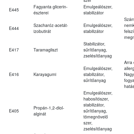
Fagyanta glicerin-
Emulgeálószer,
E445
észterei
stabilizátor
Szám
Szacharóz-acetát-
Emulgeálószer,
nemk
E444
izobutirát
stabilizátor
felsz
megn
Stabilizátor,
E417
Taramagliszt
sűrítőanyag,
zselésítőanyag
Arra
Emulgeálószer,
aller
E416
Karayagumi
stabilizátor,
Nagy
sűrítőanyag
fogy
hatá
Emulgeálószer,
habosítószer,
stabilizátor,
Propán-1,2-diol-
E405
sűrítőanyag,
alginát
tömegnövelő
szer,
zselésítőanyag