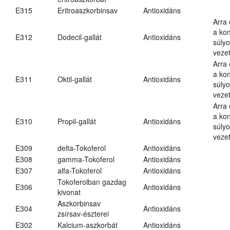
E315
Eritroaszkorbinsav
Antioxidáns
Arra
a kon
E312
Dodecil-gallát
Antioxidáns
súly
vezet
Arra
a kon
E311
Oktil-gallát
Antioxidáns
súly
vezet
Arra
a kon
E310
Propil-gallát
Antioxidáns
súly
vezet
E309
delta-Tokoferol
Antioxidáns
E308
gamma-Tokoferol
Antioxidáns
E307
alfa-Tokoferol
Antioxidáns
Tokoferolban gazdag
E306
Antioxidáns
kivonat
Aszkorbinsav
E304
Antioxidáns
zsírsav-észterei
E302
Kalcium-aszkorbát
Antioxidáns