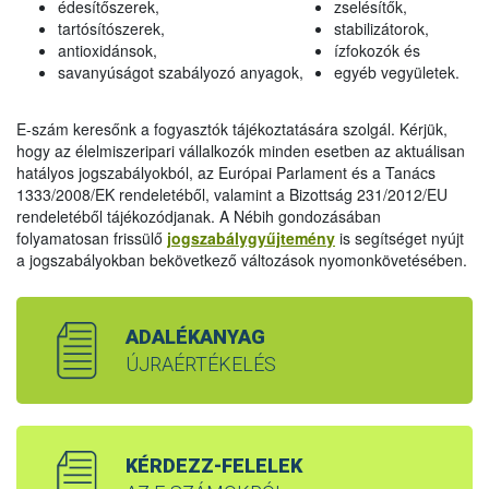
édesítőszerek,
zselésítők,
tartósítószerek,
stabilizátorok,
antioxidánsok,
ízfokozók és
savanyúságot szabályozó anyagok,
egyéb vegyületek.
E-szám keresőnk a fogyasztók tájékoztatására szolgál. Kérjük,
hogy az élelmiszeripari vállalkozók minden esetben az aktuálisan
hatályos jogszabályokból, az Európai Parlament és a Tanács
1333/2008/EK rendeletéből, valamint a Bizottság 231/2012/EU
rendeletéből tájékozódjanak. A Nébih gondozásában
folyamatosan frissülő
jogszabálygyűjtemény
is segítséget nyújt
a jogszabályokban bekövetkező változások nyomonkövetésében.
ADALÉKANYAG
ÚJRAÉRTÉKELÉS
KÉRDEZZ-FELELEK