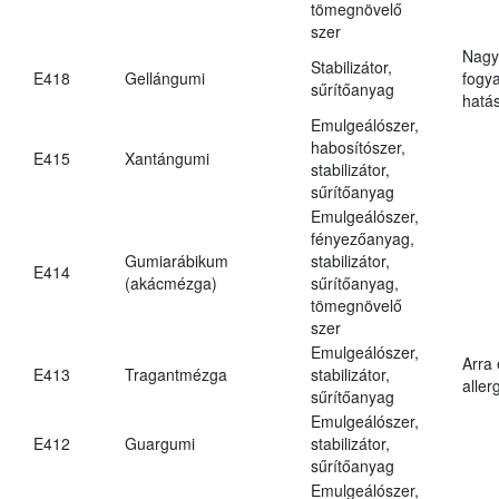
tömegnövelő
szer
Nagy
Stabilizátor,
E418
Gellángumi
fogy
sűrítőanyag
hatá
Emulgeálószer,
habosítószer,
E415
Xantángumi
stabilizátor,
sűrítőanyag
Emulgeálószer,
fényezőanyag,
Gumiarábikum
stabilizátor,
E414
(akácmézga)
sűrítőanyag,
tömegnövelő
szer
Emulgeálószer,
Arra
E413
Tragantmézga
stabilizátor,
aller
sűrítőanyag
Emulgeálószer,
E412
Guargumi
stabilizátor,
sűrítőanyag
Emulgeálószer,