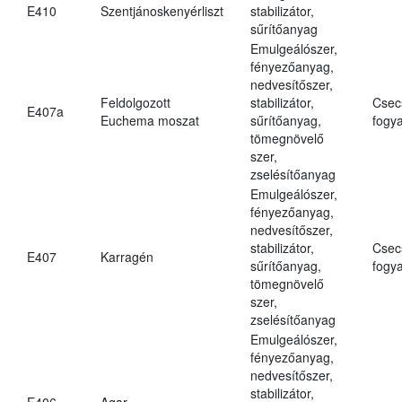
E410
Szentjánoskenyérliszt
stabilizátor,
sűrítőanyag
Emulgeálószer,
fényezőanyag,
nedvesítőszer,
Feldolgozott
stabilizátor,
Csec
E407a
Euchema moszat
sűrítőanyag,
fogya
tömegnövelő
szer,
zselésítőanyag
Emulgeálószer,
fényezőanyag,
nedvesítőszer,
stabilizátor,
Csec
E407
Karragén
sűrítőanyag,
fogya
tömegnövelő
szer,
zselésítőanyag
Emulgeálószer,
fényezőanyag,
nedvesítőszer,
stabilizátor,
E406
Agar