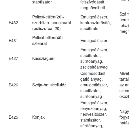
stabilizátor
felszívódását
megnövelheti.
Szám
Polioxi-etilén(20)-
Emulgeálószer,
nemk
E432
szorbitan-monolaurát
kontraszterősítő,
felsz
(poliszorbát 20)
stabilizátor
megn
Polioxi-etilén(40)-
E431
Emulgeálószer
sztearát
Emulgeálószer,
stabilizátor,
E427
Kassziagumi
sűrítőanyag,
zselésítőanyag
Csomósodást
Mive
gátló anyag,
tarta
E426
Szója-hemicellulóz
emulgeálószer,
az ar
stabilizátor,
szem
sűrítőanyag
okoz
Emulgeálószer,
fényezőanyag,
Nagy
nedvesítőszer,
E425
Konjak
fogy
stabilizátor,
hatá
sűrítőanyag,