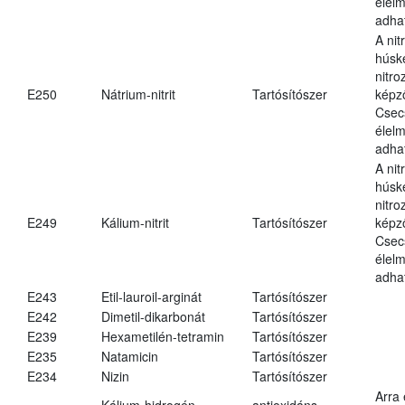
élel
adha
A nit
húsk
nitr
E250
Nátrium-nitrit
Tartósítószer
képz
Csec
élel
adha
A nit
húsk
nitr
E249
Kálium-nitrit
Tartósítószer
képz
Csec
élel
adha
E243
Etil-lauroil-arginát
Tartósítószer
E242
Dimetil-dikarbonát
Tartósítószer
E239
Hexametilén-tetramin
Tartósítószer
E235
Natamicin
Tartósítószer
E234
Nizin
Tartósítószer
Arra
Kálium-hidrogén-
antioxidáns,