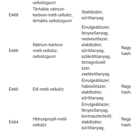
cellulózgumi
Térhálós nátrium-
Stabilizátor,
E468
karboxi-metil-cellulóz,
sűrítőanyag
térhálós cellulózgumi
Emulgeálószer,
fényezőanyag,
nedvesítőszer,
Nátrium-karboxi-
stabilizátor,
Nagy
E466
metil-cellulóz,
sűrítőanyag,
hasha
cellulózgumi
szilárdítóanyag,
tömegnövelő
szer,
zselésítőanyag
Emulgeálószer,
habosítószer,
Nagy
E465
Etil-metil-cellulóz
stabilizátor,
hasha
sűrítőanyag
Emulgeálószer,
fényezőanyag,
kontraszterősítő,
Hidroxipropil-metil-
Nagy
E464
stabilizátor,
cellulóz
hasha
sűrítőanyag,