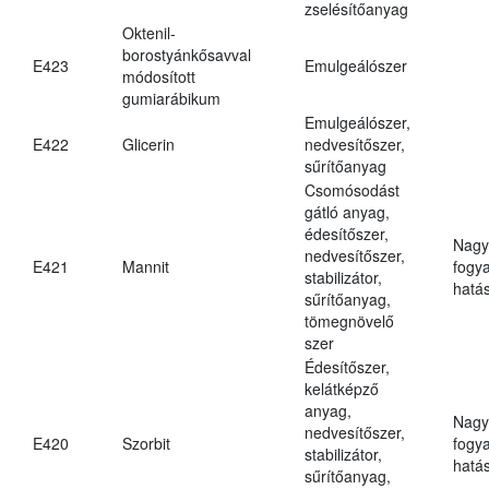
zselésítőanyag
Oktenil-
borostyánkősavval
E423
Emulgeálószer
módosított
gumiarábikum
Emulgeálószer,
E422
Glicerin
nedvesítőszer,
sűrítőanyag
Csomósodást
gátló anyag,
édesítőszer,
Nagy
nedvesítőszer,
E421
Mannit
fogy
stabilizátor,
hatá
sűrítőanyag,
tömegnövelő
szer
Édesítőszer,
kelátképző
anyag,
Nagy
nedvesítőszer,
E420
Szorbit
fogy
stabilizátor,
hatá
sűrítőanyag,