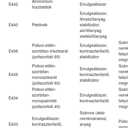
Ammónium-
E442
Emulgeálószer
foszfatidok
Emulgeálószer,
fényezőanyag,
E440
Pektinek
stabilizátor,
sűrítőanyag,
zselésítőanyag
Szám
Polioxi-etilén-
Emulgeálószer,
nemk
E436
szorbitan-trisztearát
kontraszterősítő,
felsz
(poliszorbát 65)
stabilizátor
megn
Polioxi-etilén-
Szám
Emulgeálószer,
szorbitan-
nemk
E435
kontraszterősítő,
monosztearát
felsz
stabilizátor
(poliszorbát 60)
megn
Polioxi-etilén-
Szám
szorbitan-
Emulgeálószer,
nemk
E434
monopalmitát
kontraszterősítő
felsz
(poliszorbát 40)
megn
Számos (akár
Emulgeálószer,
nemkívánatos)
Polio
E433
kontraszterősítő,
anyag
mono