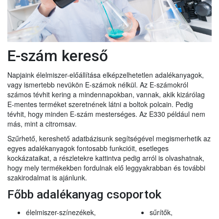
E-szám kereső
Napjaink élelmiszer-előállítása elképzelhetetlen adalékanyagok,
vagy ismertebb nevükön E-számok nélkül. Az E-számokról
számos tévhit kering a mindennapokban, vannak, akik kizárólag
E-mentes terméket szeretnének látni a boltok polcain. Pedig
tévhit, hogy minden E-szám mesterséges. Az E330 például nem
más, mint a citromsav.
Szűrhető, kereshető adatbázisunk segítségével megismerhetik az
egyes adalékanyagok fontosabb funkcióit, esetleges
kockázataikat, a részletekre kattintva pedig arról is olvashatnak,
hogy mely termékekben fordulnak elő leggyakrabban és további
szakirodalmat is ajánlunk.
Főbb adalékanyag csoportok
élelmiszer-színezékek,
sűrítők,