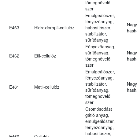
tömegnövelő
szer
Emulgeálószer,
fényezőanyag,
Nagy
E463
Hidroxipropil-cellulóz
habosítószer,
hasha
stabilizátor,
sűrítőanyag
Fényezőanyag,
sűrítőanyag,
Nagy
E462
Etil-cellulóz
tömegnövelő
hasha
szer
Emulgeálószer,
fényezőanyag,
stabilizátor,
Nagy
E461
Metil-cellulóz
sűrítőanyag,
hasha
tömegnövelő
szer
Csomósodást
gátló anyag,
emulgeálószer,
fényezőanyag,
habosítószer,
E460
Cellulóz