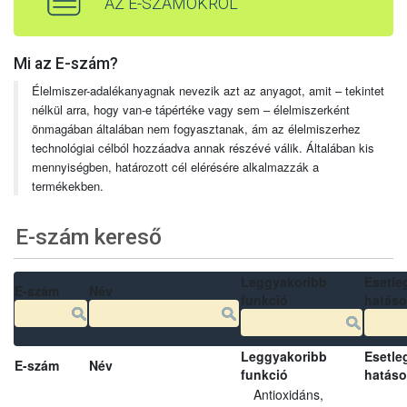
AZ E-SZÁMOKRÓL
Mi az E-szám?
Élelmiszer-adalékanyagnak nevezik azt az anyagot, amit – tekintet
nélkül arra, hogy van-e tápértéke vagy sem – élelmiszerként
önmagában általában nem fogyasztanak, ám az élelmiszerhez
technológiai célból hozzáadva annak részévé válik. Általában kis
mennyiségben, határozott cél elérésére alkalmazzák a
termékekben.
E-szám kereső
Leggyakoribb
Esetle
E-szám
Név
funkció
hatás
Leggyakoribb
Esetle
E-szám
Név
funkció
hatás
Antioxidáns,