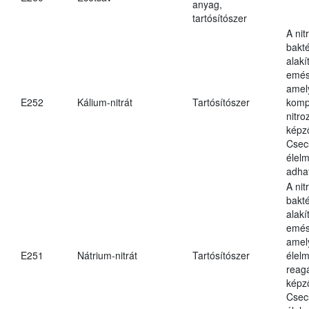
anyag,
tartósítószer
A nit
bakté
alakí
emés
amely
E252
Kálium-nitrát
Tartósítószer
komp
nitr
képz
Csec
élel
adha
A nit
bakté
alakí
emés
amel
E251
Nátrium-nitrát
Tartósítószer
élel
reag
képz
Csec