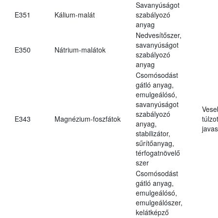
Savanyúságot
E351
Kálium-malát
szabályozó
anyag
Nedvesítőszer,
savanyúságot
E350
Nátrium-malátok
szabályozó
anyag
Csomósodást
gátló anyag,
emulgeálósó,
savanyúságot
Vese
szabályozó
E343
Magnézium-foszfátok
túlzo
anyag,
javas
stabilizátor,
sűrítőanyag,
térfogatnövelő
szer
Csomósodást
gátló anyag,
emulgeálósó,
emulgeálószer,
kelátképző