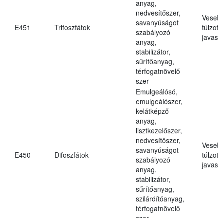
anyag,
nedvesítőszer,
Vese
savanyúságot
E451
Trifoszfátok
túlzo
szabályozó
javas
anyag,
stabilizátor,
sűrítőanyag,
térfogatnövelő
szer
Emulgeálósó,
emulgeálószer,
kelátképző
anyag,
lisztkezelőszer,
nedvesítőszer,
Vese
savanyúságot
E450
Difoszfátok
túlzo
szabályozó
javas
anyag,
stabilizátor,
sűrítőanyag,
szilárdítóanyag,
térfogatnövelő
szer