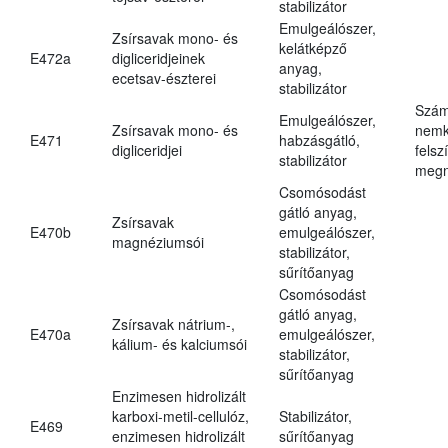
stabilizátor
Emulgeálószer,
Zsírsavak mono- és
kelátképző
E472a
digliceridjeinek
anyag,
ecetsav-észterei
stabilizátor
Szám
Emulgeálószer,
Zsírsavak mono- és
nemk
E471
habzásgátló,
digliceridjei
felsz
stabilizátor
megn
Csomósodást
gátló anyag,
Zsírsavak
E470b
emulgeálószer,
magnéziumsói
stabilizátor,
sűrítőanyag
Csomósodást
gátló anyag,
Zsírsavak nátrium-,
E470a
emulgeálószer,
kálium- és kalciumsói
stabilizátor,
sűrítőanyag
Enzimesen hidrolizált
karboxi-metil-cellulóz,
Stabilizátor,
E469
enzimesen hidrolizált
sűrítőanyag