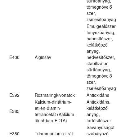
sűrítőanyag,
tömegnövelő
szer,
zselésítőanyag
Emulgeálószer,
fényezőanyag,
habosítószer,
kelátképző
anyag,
E400
Alginsav
nedvesítőszer,
stabilizátor,
sűrítőanyag,
tömegnövelő
szer,
zselésítőanyag
E392
Rozmaringkivonatok
Antioxidáns
Kalcium-dinátrium-
Antioxidáns,
etilén-diamin-
kelátképző
E385
tetraacetát (Kalcium-
anyag,
dinátrium-EDTA)
tartósítószer
Savanyúságot
E380
Triammónium-citrát
szabályozó