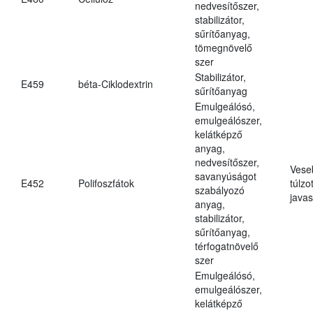
nedvesítőszer,
stabilizátor,
sűrítőanyag,
tömegnövelő
szer
Stabilizátor,
E459
béta-Ciklodextrin
sűrítőanyag
Emulgeálósó,
emulgeálószer,
kelátképző
anyag,
nedvesítőszer,
Vese
savanyúságot
E452
Polifoszfátok
túlzo
szabályozó
javas
anyag,
stabilizátor,
sűrítőanyag,
térfogatnövelő
szer
Emulgeálósó,
emulgeálószer,
kelátképző