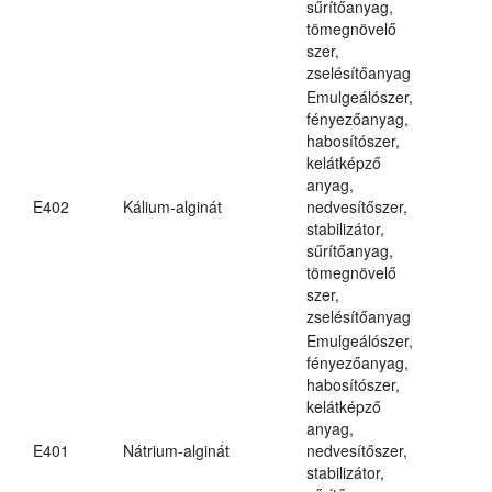
sűrítőanyag,
tömegnövelő
szer,
zselésítőanyag
Emulgeálószer,
fényezőanyag,
habosítószer,
kelátképző
anyag,
E402
Kálium-alginát
nedvesítőszer,
stabilizátor,
sűrítőanyag,
tömegnövelő
szer,
zselésítőanyag
Emulgeálószer,
fényezőanyag,
habosítószer,
kelátképző
anyag,
E401
Nátrium-alginát
nedvesítőszer,
stabilizátor,