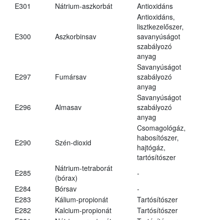
E301
Nátrium-aszkorbát
Antioxidáns
Antioxidáns,
lisztkezelőszer,
E300
Aszkorbinsav
savanyúságot
szabályozó
anyag
Savanyúságot
E297
Fumársav
szabályozó
anyag
Savanyúságot
E296
Almasav
szabályozó
anyag
Csomagológáz,
habosítószer,
E290
Szén-dioxid
hajtógáz,
tartósítószer
Nátrium-tetraborát
E285
-
(bórax)
E284
Bórsav
-
E283
Kálium-propionát
Tartósítószer
E282
Kalcium-propionát
Tartósítószer