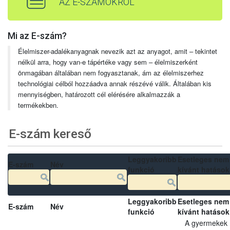
AZ E-SZÁMOKRÓL
Mi az E-szám?
Élelmiszer-adalékanyagnak nevezik azt az anyagot, amit – tekintet
nélkül arra, hogy van-e tápértéke vagy sem – élelmiszerként
önmagában általában nem fogyasztanak, ám az élelmiszerhez
technológiai célból hozzáadva annak részévé válik. Általában kis
mennyiségben, határozott cél elérésére alkalmazzák a
termékekben.
E-szám kereső
Leggyakoribb
Esetleges nem
E-szám
Név
funkció
kívánt hatások
Leggyakoribb
Esetleges nem
E-szám
Név
funkció
kívánt hatások
A gyermekek