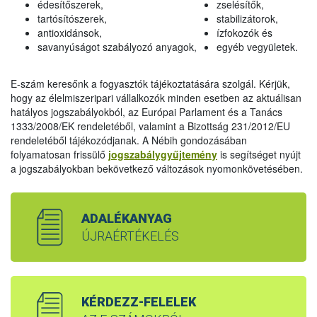
édesítőszerek,
zselésítők,
tartósítószerek,
stabilizátorok,
antioxidánsok,
ízfokozók és
savanyúságot szabályozó anyagok,
egyéb vegyületek.
E-szám keresőnk a fogyasztók tájékoztatására szolgál. Kérjük,
hogy az élelmiszeripari vállalkozók minden esetben az aktuálisan
hatályos jogszabályokból, az Európai Parlament és a Tanács
1333/2008/EK rendeletéből, valamint a Bizottság 231/2012/EU
rendeletéből tájékozódjanak. A Nébih gondozásában
folyamatosan frissülő
jogszabálygyűjtemény
is segítséget nyújt
a jogszabályokban bekövetkező változások nyomonkövetésében.
ADALÉKANYAG
ÚJRAÉRTÉKELÉS
KÉRDEZZ-FELELEK