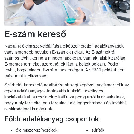
E-szám kereső
Napjaink élelmiszer-előállítása elképzelhetetlen adalékanyagok,
vagy ismertebb nevükön E-számok nélkül. Az E-számokról
számos tévhit kering a mindennapokban, vannak, akik kizárólag
E-mentes terméket szeretnének látni a boltok polcain. Pedig
tévhit, hogy minden E-szám mesterséges. Az E330 például nem
más, mint a citromsav.
Szűrhető, kereshető adatbázisunk segítségével megismerhetik az
egyes adalékanyagok fontosabb funkcióit, esetleges
kockázataikat, a részletekre kattintva pedig arról is olvashatnak,
hogy mely termékekben fordulnak elő leggyakrabban és további
szakirodalmat is ajánlunk.
Főbb adalékanyag csoportok
élelmiszer-színezékek,
sűrítők,