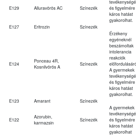
tevékenységé
E129
Alluravörös AC
Színezék
és figyelmére
káros hatást
gyakorolhat.
E127
Eritrozin
Színezék
Érzékeny
egyéneknél
beszámoltak
intolerancia
reakciók
Ponceau 4R,
E124
Színezék
előfordulásáró
Kosnilvörös A
A gyermekek
tevékenységé
és figyelmére
káros hatást
gyakorolhat.
E123
Amarant
Színezék
A gyermekek
tevékenységé
Azorubin,
E122
Színezék
és figyelmére
karmazsin
káros hatást
gyakorolhat