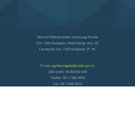
Nemzeti Élelmiszerlánc-biztonsági Hivatal
Cím: 1024 Budapest, Keleti Károly utca. 24.
Levelezési cím: 1525 Budapest. Pf. 30.
E-mail:
ugyfelszolgalat@nebih.gov.hu
Zöld szám: 06-80/263-244
Telefon: 06-1/ 336-9000
Fax: 06-1/336-9479