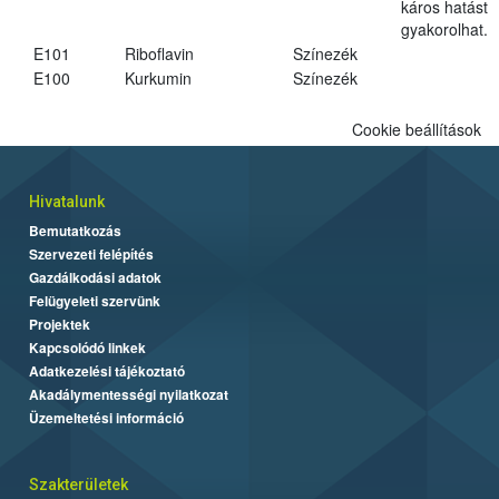
káros hatást
gyakorolhat.
E101
Riboflavin
Színezék
E100
Kurkumin
Színezék
Cookie beállítások
Hivatalunk
Bemutatkozás
Szervezeti felépítés
Gazdálkodási adatok
Felügyeleti szervünk
Projektek
Kapcsolódó linkek
Adatkezelési tájékoztató
Akadálymentességi nyilatkozat
Üzemeltetési információ
Szakterületek