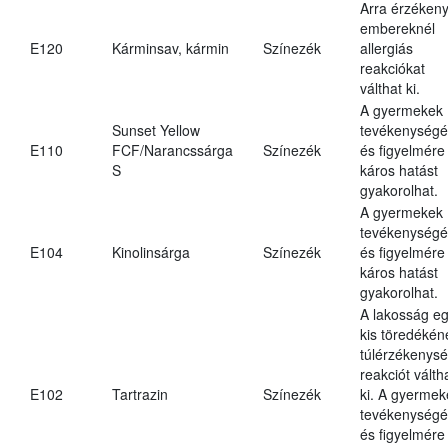
Arra érzéken
embereknél
E120
Kárminsav, kármin
Színezék
allergiás
reakciókat
válthat ki.
A gyermekek
Sunset Yellow
tevékenységé
E110
FCF/Narancssárga
Színezék
és figyelmére
S
káros hatást
gyakorolhat.
A gyermekek
tevékenységé
E104
Kinolinsárga
Színezék
és figyelmére
káros hatást
gyakorolhat.
A lakosság e
kis töredékén
túlérzékenysé
reakciót válth
E102
Tartrazin
Színezék
ki. A gyermek
tevékenységé
és figyelmére