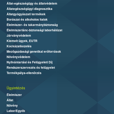
Állat-egészségügy és állatvédelem
Állategészségügyi diagnosztika
Állatgyógyászati termékek
Borászat és alkoholos italok
Élelmiszer- és takarmánybiztonság
Élelmiszerlánc-biztonsági laborhálózat
Járványvédelem
Kiemelt ügyek, EUTR
Kockázatkezelés
Mezőgazdasági genetikai erőforrások
Növényvédelem
Nyilvántartási és Felügyeleti Díj
Rendszerszervezés és felügyelet
Termékpálya-ellenőrzés
Ügyintézés
Élelmiszer
Állat
Növény
Labor/Egyéb