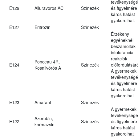
tevékenységé
E129
Alluravörös AC
Színezék
és figyelmére
káros hatást
gyakorolhat.
E127
Eritrozin
Színezék
Érzékeny
egyéneknél
beszámoltak
intolerancia
reakciók
Ponceau 4R,
E124
Színezék
előfordulásáró
Kosnilvörös A
A gyermekek
tevékenységé
és figyelmére
káros hatást
gyakorolhat.
E123
Amarant
Színezék
A gyermekek
tevékenységé
Azorubin,
E122
Színezék
és figyelmére
karmazsin
káros hatást
gyakorolhat