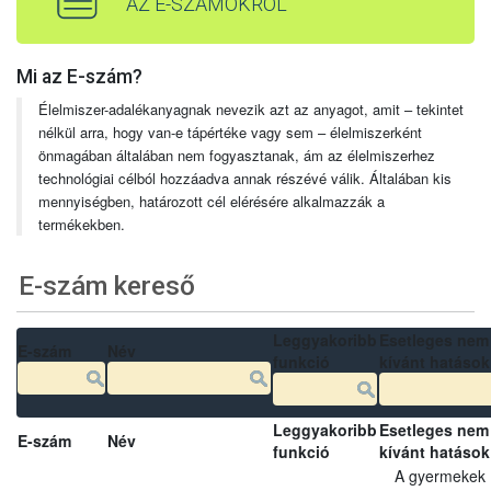
AZ E-SZÁMOKRÓL
Mi az E-szám?
Élelmiszer-adalékanyagnak nevezik azt az anyagot, amit – tekintet
nélkül arra, hogy van-e tápértéke vagy sem – élelmiszerként
önmagában általában nem fogyasztanak, ám az élelmiszerhez
technológiai célból hozzáadva annak részévé válik. Általában kis
mennyiségben, határozott cél elérésére alkalmazzák a
termékekben.
E-szám kereső
Leggyakoribb
Esetleges nem
E-szám
Név
funkció
kívánt hatások
Leggyakoribb
Esetleges nem
E-szám
Név
funkció
kívánt hatások
A gyermekek