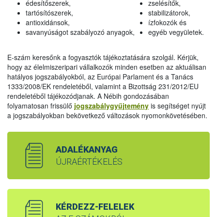
édesítőszerek,
zselésítők,
tartósítószerek,
stabilizátorok,
antioxidánsok,
ízfokozók és
savanyúságot szabályozó anyagok,
egyéb vegyületek.
E-szám keresőnk a fogyasztók tájékoztatására szolgál. Kérjük,
hogy az élelmiszeripari vállalkozók minden esetben az aktuálisan
hatályos jogszabályokból, az Európai Parlament és a Tanács
1333/2008/EK rendeletéből, valamint a Bizottság 231/2012/EU
rendeletéből tájékozódjanak. A Nébih gondozásában
folyamatosan frissülő
jogszabálygyűjtemény
is segítséget nyújt
a jogszabályokban bekövetkező változások nyomonkövetésében.
ADALÉKANYAG
ÚJRAÉRTÉKELÉS
KÉRDEZZ-FELELEK