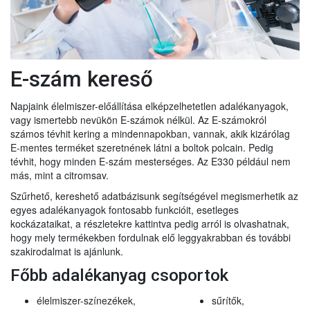
E-szám kereső
Napjaink élelmiszer-előállítása elképzelhetetlen adalékanyagok,
vagy ismertebb nevükön E-számok nélkül. Az E-számokról
számos tévhit kering a mindennapokban, vannak, akik kizárólag
E-mentes terméket szeretnének látni a boltok polcain. Pedig
tévhit, hogy minden E-szám mesterséges. Az E330 például nem
más, mint a citromsav.
Szűrhető, kereshető adatbázisunk segítségével megismerhetik az
egyes adalékanyagok fontosabb funkcióit, esetleges
kockázataikat, a részletekre kattintva pedig arról is olvashatnak,
hogy mely termékekben fordulnak elő leggyakrabban és további
szakirodalmat is ajánlunk.
Főbb adalékanyag csoportok
élelmiszer-színezékek,
sűrítők,