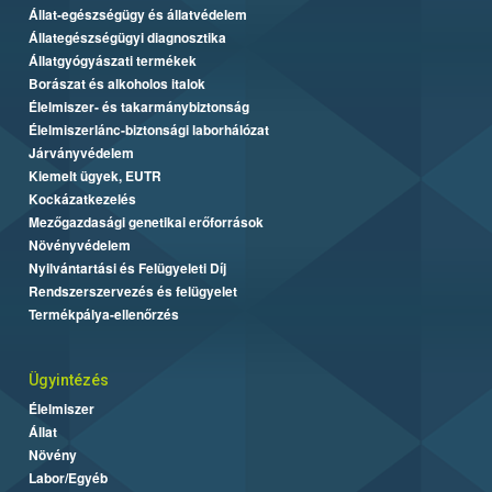
Állat-egészségügy és állatvédelem
Állategészségügyi diagnosztika
Állatgyógyászati termékek
Borászat és alkoholos italok
Élelmiszer- és takarmánybiztonság
Élelmiszerlánc-biztonsági laborhálózat
Járványvédelem
Kiemelt ügyek, EUTR
Kockázatkezelés
Mezőgazdasági genetikai erőforrások
Növényvédelem
Nyilvántartási és Felügyeleti Díj
Rendszerszervezés és felügyelet
Termékpálya-ellenőrzés
Ügyintézés
Élelmiszer
Állat
Növény
Labor/Egyéb