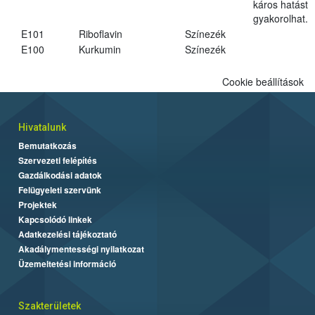
káros hatást
gyakorolhat.
E101
Riboflavin
Színezék
E100
Kurkumin
Színezék
Cookie beállítások
Hivatalunk
Bemutatkozás
Szervezeti felépítés
Gazdálkodási adatok
Felügyeleti szervünk
Projektek
Kapcsolódó linkek
Adatkezelési tájékoztató
Akadálymentességi nyilatkozat
Üzemeltetési információ
Szakterületek