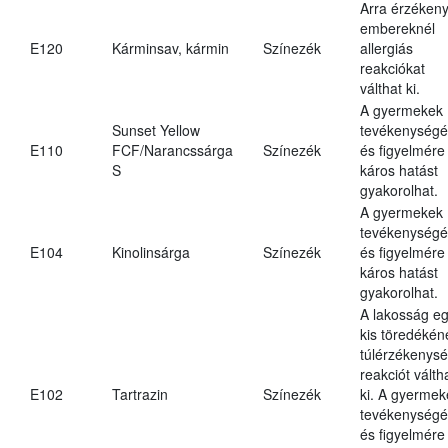
Arra érzéken
embereknél
E120
Kárminsav, kármin
Színezék
allergiás
reakciókat
válthat ki.
A gyermekek
Sunset Yellow
tevékenységé
E110
FCF/Narancssárga
Színezék
és figyelmére
S
káros hatást
gyakorolhat.
A gyermekek
tevékenységé
E104
Kinolinsárga
Színezék
és figyelmére
káros hatást
gyakorolhat.
A lakosság e
kis töredékén
túlérzékenysé
reakciót válth
E102
Tartrazin
Színezék
ki. A gyermek
tevékenységé
és figyelmére