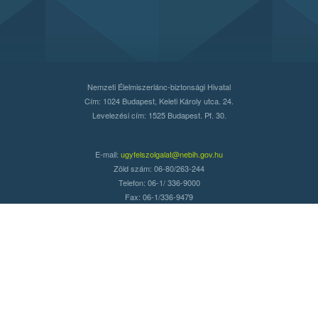
Nemzeti Élelmiszerlánc-biztonsági Hivatal
Cím: 1024 Budapest, Keleti Károly utca. 24.
Levelezési cím: 1525 Budapest. Pf. 30.
E-mail:
ugyfelszolgalat@nebih.gov.hu
Zöld szám: 06-80/263-244
Telefon: 06-1/ 336-9000
Fax: 06-1/336-9479