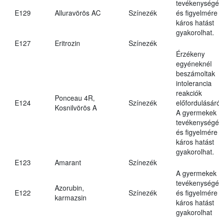
tevékenységé
E129
Alluravörös AC
Színezék
és figyelmére
káros hatást
gyakorolhat.
E127
Eritrozin
Színezék
Érzékeny
egyéneknél
beszámoltak
intolerancia
reakciók
Ponceau 4R,
E124
Színezék
előfordulásáró
Kosnilvörös A
A gyermekek
tevékenységé
és figyelmére
káros hatást
gyakorolhat.
E123
Amarant
Színezék
A gyermekek
tevékenységé
Azorubin,
E122
Színezék
és figyelmére
karmazsin
káros hatást
gyakorolhat