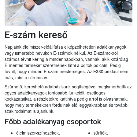
E-szám kereső
Napjaink élelmiszer-előállítása elképzelhetetlen adalékanyagok,
vagy ismertebb nevükön E-számok nélkül. Az E-számokról
számos tévhit kering a mindennapokban, vannak, akik kizárólag
E-mentes terméket szeretnének látni a boltok polcain. Pedig
tévhit, hogy minden E-szám mesterséges. Az E330 például nem
más, mint a citromsav.
Szűrhető, kereshető adatbázisunk segítségével megismerhetik az
egyes adalékanyagok fontosabb funkcióit, esetleges
kockázataikat, a részletekre kattintva pedig arról is olvashatnak,
hogy mely termékekben fordulnak elő leggyakrabban és további
szakirodalmat is ajánlunk.
Főbb adalékanyag csoportok
élelmiszer-színezékek,
sűrítők,