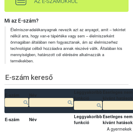
AZ E-SZÁMOKRÓL
Mi az E-szám?
Élelmiszer-adalékanyagnak nevezik azt az anyagot, amit – tekintet
nélkül arra, hogy van-e tápértéke vagy sem – élelmiszerként
önmagában általában nem fogyasztanak, ám az élelmiszerhez
technológiai célból hozzáadva annak részévé válik. Általában kis
mennyiségben, határozott cél elérésére alkalmazzák a
termékekben.
E-szám kereső
Leggyakoribb
Esetleges nem
E-szám
Név
funkció
kívánt hatások
Leggyakoribb
Esetleges nem
E-szám
Név
funkció
kívánt hatások
A gyermekek