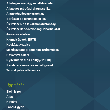
Állat-egészségügy és állatvédelem
Állategészségügyi diagnosztika
Állatgyógyászati termékek
Borászat és alkoholos italok
Élelmiszer- és takarmánybiztonság
Élelmiszerlánc-biztonsági laborhálózat
Járványvédelem
Kiemelt ügyek, EUTR
Kockázatkezelés
Mezőgazdasági genetikai erőforrások
Növényvédelem
Nyilvántartási és Felügyeleti Díj
Rendszerszervezés és felügyelet
Termékpálya-ellenőrzés
Ügyintézés
Élelmiszer
Állat
Növény
Labor/Egyéb