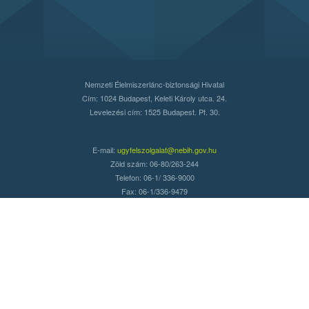
Nemzeti Élelmiszerlánc-biztonsági Hivatal
Cím: 1024 Budapest, Keleti Károly utca. 24.
Levelezési cím: 1525 Budapest. Pf. 30.
E-mail:
ugyfelszolgalat@nebih.gov.hu
Zöld szám: 06-80/263-244
Telefon: 06-1/ 336-9000
Fax: 06-1/336-9479