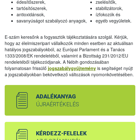
édesítőszerek,
zselésítők,
tartósítószerek,
stabilizátorok,
antioxidánsok,
ízfokozók és
savanyúságot szabályozó anyagok,
egyéb vegyületek.
E-szám keresőnk a fogyasztók tájékoztatására szolgál. Kérjük,
hogy az élelmiszeripari vállalkozók minden esetben az aktuálisan
hatályos jogszabályokból, az Európai Parlament és a Tanács
1333/2008/EK rendeletéből, valamint a Bizottság 231/2012/EU
rendeletéből tájékozódjanak. A Nébih gondozásában
folyamatosan frissülő
jogszabálygyűjtemény
is segítséget nyújt
a jogszabályokban bekövetkező változások nyomonkövetésében.
ADALÉKANYAG
ÚJRAÉRTÉKELÉS
KÉRDEZZ-FELELEK