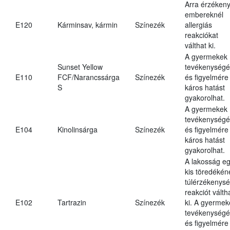
Arra érzéken
embereknél
E120
Kárminsav, kármin
Színezék
allergiás
reakciókat
válthat ki.
A gyermekek
Sunset Yellow
tevékenységé
E110
FCF/Narancssárga
Színezék
és figyelmére
S
káros hatást
gyakorolhat.
A gyermekek
tevékenységé
E104
Kinolinsárga
Színezék
és figyelmére
káros hatást
gyakorolhat.
A lakosság e
kis töredékén
túlérzékenysé
reakciót válth
E102
Tartrazin
Színezék
ki. A gyermek
tevékenységé
és figyelmére