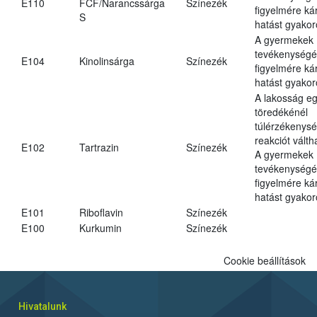
E110
FCF/Narancssárga
Színezék
figyelmére ká
S
hatást gyakor
A gyermekek
tevékenységé
E104
Kinolinsárga
Színezék
figyelmére ká
hatást gyakor
A lakosság eg
töredékénél
túlérzékenysé
reakciót váltha
E102
Tartrazin
Színezék
A gyermekek
tevékenységé
figyelmére ká
hatást gyakor
E101
Riboflavin
Színezék
E100
Kurkumin
Színezék
Cookie beállítások
Hivatalunk