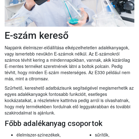
E-szám kereső
Napjaink élelmiszer-előállítása elképzelhetetlen adalékanyagok,
vagy ismertebb nevükön E-számok nélkül. Az E-számokról
számos tévhit kering a mindennapokban, vannak, akik kizárólag
E-mentes terméket szeretnének látni a boltok polcain. Pedig
tévhit, hogy minden E-szám mesterséges. Az E330 például nem
más, mint a citromsav.
Szűrhető, kereshető adatbázisunk segítségével megismerhetik az
egyes adalékanyagok fontosabb funkcióit, esetleges
kockázataikat, a részletekre kattintva pedig arról is olvashatnak,
hogy mely termékekben fordulnak elő leggyakrabban és további
szakirodalmat is ajánlunk.
Főbb adalékanyag csoportok
élelmiszer-színezékek,
sűrítők,