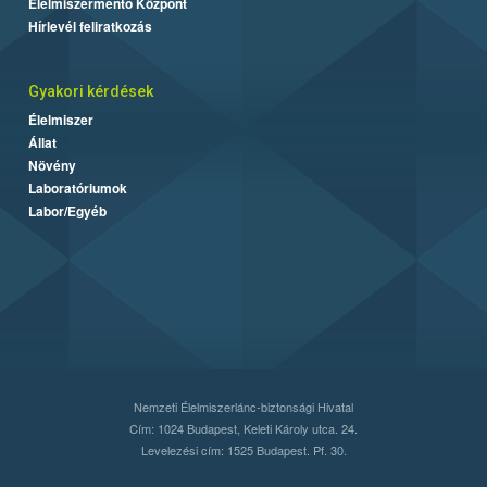
Élelmiszermentő Központ
Hírlevél feliratkozás
Gyakori kérdések
Élelmiszer
Állat
Növény
Laboratóriumok
Labor/Egyéb
Nemzeti Élelmiszerlánc-biztonsági Hivatal
Cím: 1024 Budapest, Keleti Károly utca. 24.
Levelezési cím: 1525 Budapest. Pf. 30.