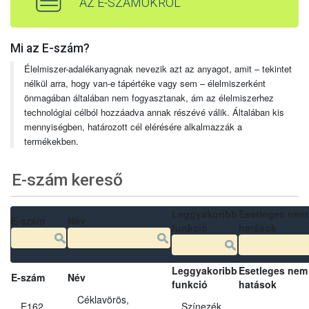
AZ E-SZÁMOKRÓL
Mi az E-szám?
Élelmiszer-adalékanyagnak nevezik azt az anyagot, amit – tekintet
nélkül arra, hogy van-e tápértéke vagy sem – élelmiszerként
önmagában általában nem fogyasztanak, ám az élelmiszerhez
technológiai célból hozzáadva annak részévé válik. Általában kis
mennyiségben, határozott cél elérésére alkalmazzák a
termékekben.
E-szám kereső
Leggyakoribb
Esetleges nem
E-szám
Név
funkció
hatások
Leggyakoribb
Esetleges nem
E-szám
Név
funkció
hatások
Céklavörös,
E162
Színezék