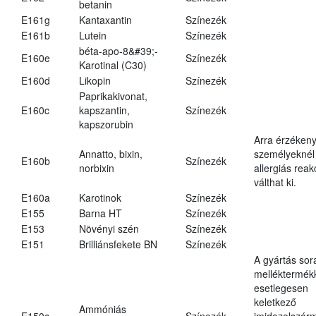
betanin
E161g
Kantaxantin
Színezék
E161b
Lutein
Színezék
béta-apo-8&#39;-
E160e
Színezék
Karotinal (C30)
E160d
Likopin
Színezék
Paprikakivonat,
E160c
kapszantin,
Színezék
kapszorubin
Arra érzéken
Annatto, bixin,
személyeknél
E160b
Színezék
norbixin
allergiás reak
válthat ki.
E160a
Karotinok
Színezék
E155
Barna HT
Színezék
E153
Növényi szén
Színezék
E151
Brilliánsfekete BN
Színezék
A gyártás sor
melléktermék
esetlegesen
keletkező
Ammóniás
E150c
Színezék
imidazolszár