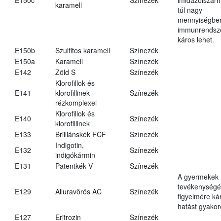
karamell
túl nagy
mennyiségbe
immunrendsz
káros lehet.
E150b
Szulfitos karamell
Színezék
E150a
Karamell
Színezék
E142
Zöld S
Színezék
Klorofillok és
E141
klorofillinek
Színezék
rézkomplexei
Klorofillok és
E140
Színezék
klorofillinek
E133
Brilliánskék FCF
Színezék
Indigotin,
E132
Színezék
indigókármin
E131
Patentkék V
Színezék
A gyermekek
tevékenységé
E129
Alluravörös AC
Színezék
figyelmére ká
hatást gyakor
E127
Eritrozin
Színezék