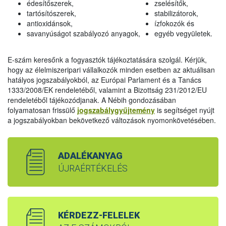
édesítőszerek,
zselésítők,
tartósítószerek,
stabilizátorok,
antioxidánsok,
ízfokozók és
savanyúságot szabályozó anyagok,
egyéb vegyületek.
E-szám keresőnk a fogyasztók tájékoztatására szolgál. Kérjük,
hogy az élelmiszeripari vállalkozók minden esetben az aktuálisan
hatályos jogszabályokból, az Európai Parlament és a Tanács
1333/2008/EK rendeletéből, valamint a Bizottság 231/2012/EU
rendeletéből tájékozódjanak. A Nébih gondozásában
folyamatosan frissülő
jogszabálygyűjtemény
is segítséget nyújt
a jogszabályokban bekövetkező változások nyomonkövetésében.
ADALÉKANYAG
ÚJRAÉRTÉKELÉS
KÉRDEZZ-FELELEK