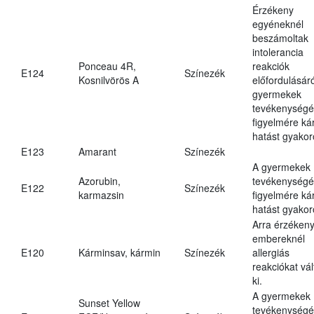
Érzékeny
egyéneknél
beszámoltak
intolerancia
Ponceau 4R,
reakciók
E124
Színezék
Kosnilvörös A
előfordulásáró
gyermekek
tevékenységé
figyelmére ká
hatást gyakor
E123
Amarant
Színezék
A gyermekek
Azorubin,
tevékenységé
E122
Színezék
karmazsin
figyelmére ká
hatást gyakor
Arra érzéken
embereknél
E120
Kárminsav, kármin
Színezék
allergiás
reakciókat vál
ki.
A gyermekek
Sunset Yellow
tevékenységé