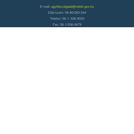
E-mail:
ugyfelszolgalat@nebih.gov.hu
Zöld szám: 06-80/263-244
Telefon: 06-1/ 336-9000
Fax: 06-1/336-9479