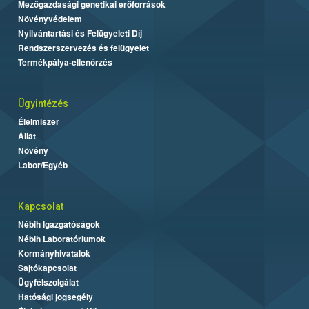
Mezőgazdasági genetikai erőforrások
Növényvédelem
Nyilvántartási és Felügyeleti Díj
Rendszerszervezés és felügyelet
Termékpálya-ellenőrzés
Ügyintézés
Élelmiszer
Állat
Növény
Labor/Egyéb
Kapcsolat
Nébih Igazgatóságok
Nébih Laboratóriumok
Kormányhivatalok
Sajtókapcsolat
Ügyfélszolgálat
Hatósági jogsegély