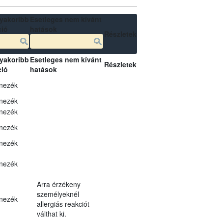
yakoribb
Esetleges nem kívánt
ció
hatások
Részletek
yakoribb
Esetleges nem kívánt
Részletek
ció
hatások
nezék
nezék
nezék
nezék
nezék
nezék
Arra érzékeny
személyeknél
nezék
allergiás reakciót
válthat ki.