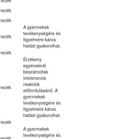
nezék
nezék
nezék
A gyermekek
tevékenységére és
nezék
figyelmére káros
hatást gyakorolhat.
nezék
Érzékeny
egyéneknél
beszámoltak
intolerancia
reakciók
nezék
előfordulásáról. A
gyermekek
tevékenységére és
figyelmére káros
hatást gyakorolhat.
nezék
A gyermekek
tevékenységére és
nezék