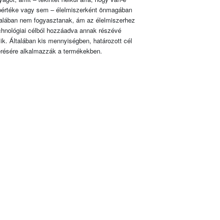
pértéke vagy sem – élelmiszerként önmagában
talában nem fogyasztanak, ám az élelmiszerhez
chnológiai célból hozzáadva annak részévé
lik. Általában kis mennyiségben, határozott cél
érésére alkalmazzák a termékekben.