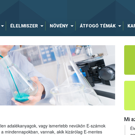
ÉLELMISZER
NÖVÉNY
ÁTFOGÓ TÉMÁK
KA
Mi a
tetlen adalékanyagok, vagy ismertebb nevükön E-számok
Él
ng a mindennapokban, vannak, akik kizárólag E-mentes
an