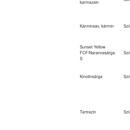
karmazsin
Kárminsav, kármin
Szí
Sunset Yellow
FCF/Narancssárga
Szí
S
Kinolinsárga
Szí
Tartrazin
Szí