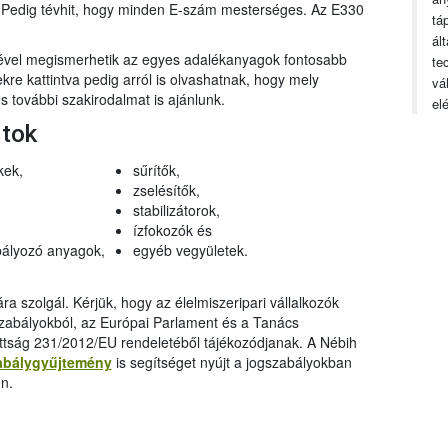
n. Pedig tévhit, hogy minden E-szám mesterséges. Az E330
tá
ál
gével megismerhetik az egyes adalékanyagok fontosabb
te
ekre kattintva pedig arról is olvashatnak, hogy mely
vá
 további szakirodalmat is ajánlunk.
el
rtok
kek,
sűrítők,
zselésítők,
stabilizátorok,
ízfokozók és
ályozó anyagok,
egyéb vegyületek.
a szolgál. Kérjük, hogy az élelmiszeripari vállalkozók
szabályokból, az Európai Parlament és a Tanács
ttság 231/2012/EU rendeletéből tájékozódjanak. A Nébih
abálygyűjtemény
is segítséget nyújt a jogszabályokban
n.