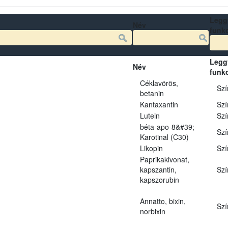
Legg
Név
funk
Legg
Név
funk
Céklavörös,
Szí
betanin
Kantaxantin
Szí
Lutein
Szí
béta-apo-8&#39;-
Szí
Karotinal (C30)
Likopin
Szí
Paprikakivonat,
kapszantin,
Szí
kapszorubin
Annatto, bixin,
Szí
norbixin