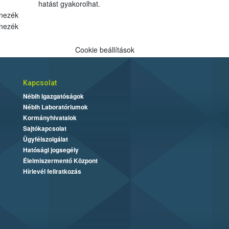
hatást gyakorolhat.
nezék
nezék
Cookie beállítások
Kapcsolat
Nébih Igazgatóságok
Nébih Laboratóriumok
Kormányhivatalok
Sajtókapcsolat
Ügyfélszolgálat
Hatósági jogsegély
Élelmiszermentő Központ
Hírlevél feliratkozás