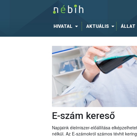
HIVATAL
AKTUÁLIS
ÁLLAT
E-szám kereső
Napjaink élelmiszer-előállítása elképzelhe
nélkül. Az E-számokról számos tévhit keri