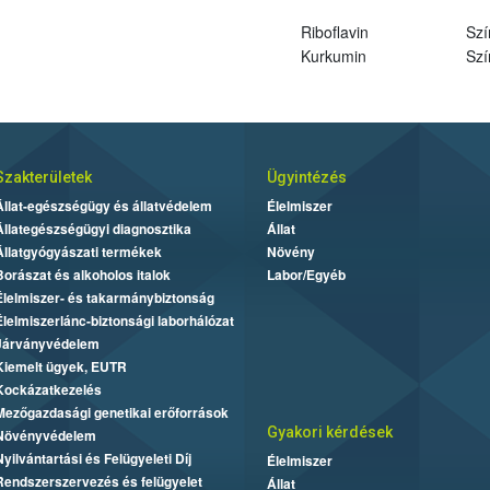
Riboflavin
Szí
Kurkumin
Szí
Szakterületek
Ügyintézés
Állat-egészségügy és állatvédelem
Élelmiszer
Állategészségügyi diagnosztika
Állat
Állatgyógyászati termékek
Növény
Borászat és alkoholos italok
Labor/Egyéb
Élelmiszer- és takarmánybiztonság
Élelmiszerlánc-biztonsági laborhálózat
Járványvédelem
Kiemelt ügyek, EUTR
Kockázatkezelés
Mezőgazdasági genetikai erőforrások
Gyakori kérdések
Növényvédelem
Nyilvántartási és Felügyeleti Díj
Élelmiszer
Rendszerszervezés és felügyelet
Állat