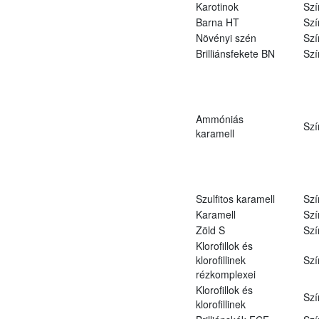
Karotinok
Szí
Barna HT
Szí
Növényi szén
Szí
Brilliánsfekete BN
Szí
Ammóniás
Szí
karamell
Szulfitos karamell
Szí
Karamell
Szí
Zöld S
Szí
Klorofillok és
klorofillinek
Szí
rézkomplexei
Klorofillok és
Szí
klorofillinek