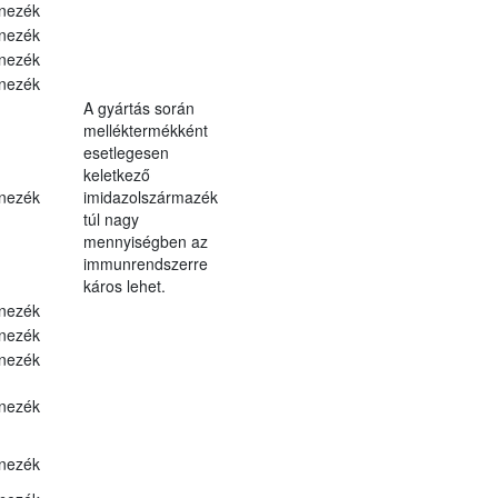
nezék
nezék
nezék
nezék
A gyártás során
melléktermékként
esetlegesen
keletkező
nezék
imidazolszármazék
túl nagy
mennyiségben az
immunrendszerre
káros lehet.
nezék
nezék
nezék
nezék
nezék