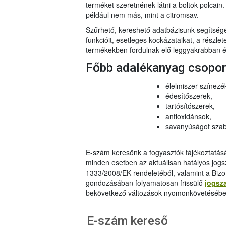
terméket szeretnének látni a boltok polcai
például nem más, mint a citromsav.
Szűrhető, kereshető adatbázisunk segítsé
funkcióit, esetleges kockázataikat, a részlet
termékekben fordulnak elő leggyakrabban és
Főbb adalékanyag csopo
élelmiszer-színezé
édesítőszerek,
tartósítószerek,
antioxidánsok,
savanyúságot szab
E-szám keresőnk a fogyasztók tájékoztatásár
minden esetben az aktuálisan hatályos jog
1333/2008/EK rendeletéből, valamint a Bizo
gondozásában folyamatosan frissülő
jogsz
bekövetkező változások nyomonkövetésébe
E-szám kereső