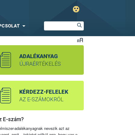
PCSOLAT
ADALÉKANYAG
ÚJRAÉRTÉKELÉS
KÉRDEZZ-FELELEK
AZ E-SZÁMOKRÓL
z E-szám?
elmiszer-adalékanyagnak nevezik azt az
yagot, amit – tekintet nélkül arra, hogy van-e