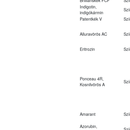
Brilliánskék FCF
Szí
Indigotin,
Szí
indigókármin
Patentkék V
Szí
Alluravörös AC
Szí
Eritrozin
Szí
Ponceau 4R,
Szí
Kosnilvörös A
Amarant
Szí
Azorubin,
Szí