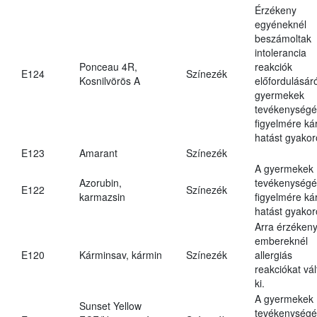
Érzékeny
egyéneknél
beszámoltak
intolerancia
Ponceau 4R,
reakciók
E124
Színezék
Kosnilvörös A
előfordulásáró
gyermekek
tevékenységé
figyelmére ká
hatást gyakor
E123
Amarant
Színezék
A gyermekek
Azorubin,
tevékenységé
E122
Színezék
karmazsin
figyelmére ká
hatást gyakor
Arra érzéken
embereknél
E120
Kárminsav, kármin
Színezék
allergiás
reakciókat vál
ki.
A gyermekek
Sunset Yellow
tevékenységé