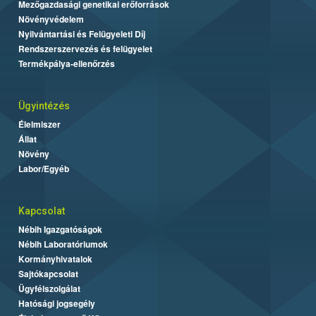
Mezőgazdasági genetikai erőforrások
Növényvédelem
Nyilvántartási és Felügyeleti Díj
Rendszerszervezés és felügyelet
Termékpálya-ellenőrzés
Ügyintézés
Élelmiszer
Állat
Növény
Labor/Egyéb
Kapcsolat
Nébih Igazgatóságok
Nébih Laboratóriumok
Kormányhivatalok
Sajtókapcsolat
Ügyfélszolgálat
Hatósági jogsegély