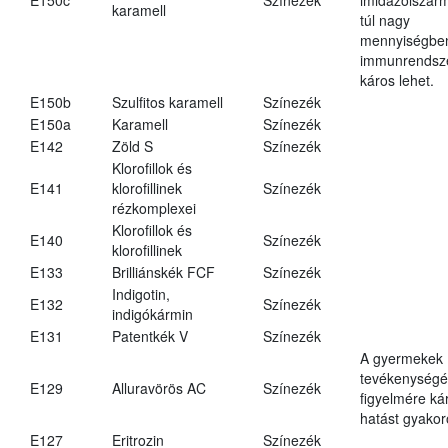
karamell
túl nagy
mennyiségbe
immunrendsz
káros lehet.
E150b
Szulfitos karamell
Színezék
E150a
Karamell
Színezék
E142
Zöld S
Színezék
Klorofillok és
E141
klorofillinek
Színezék
rézkomplexei
Klorofillok és
E140
Színezék
klorofillinek
E133
Brilliánskék FCF
Színezék
Indigotin,
E132
Színezék
indigókármin
E131
Patentkék V
Színezék
A gyermekek
tevékenységé
E129
Alluravörös AC
Színezék
figyelmére ká
hatást gyakor
E127
Eritrozin
Színezék