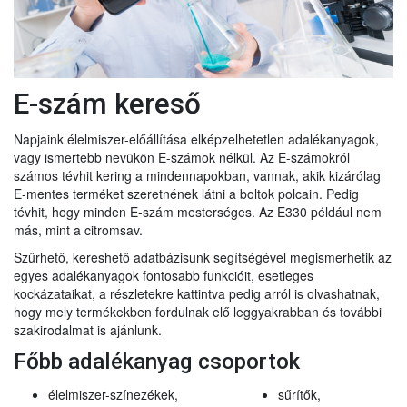
E-szám kereső
Napjaink élelmiszer-előállítása elképzelhetetlen adalékanyagok,
vagy ismertebb nevükön E-számok nélkül. Az E-számokról
számos tévhit kering a mindennapokban, vannak, akik kizárólag
E-mentes terméket szeretnének látni a boltok polcain. Pedig
tévhit, hogy minden E-szám mesterséges. Az E330 például nem
más, mint a citromsav.
Szűrhető, kereshető adatbázisunk segítségével megismerhetik az
egyes adalékanyagok fontosabb funkcióit, esetleges
kockázataikat, a részletekre kattintva pedig arról is olvashatnak,
hogy mely termékekben fordulnak elő leggyakrabban és további
szakirodalmat is ajánlunk.
Főbb adalékanyag csoportok
élelmiszer-színezékek,
sűrítők,