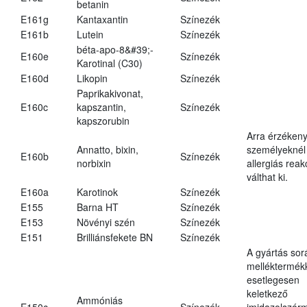
betanin
E161g
Kantaxantin
Színezék
E161b
Lutein
Színezék
béta-apo-8&#39;-
E160e
Színezék
Karotinal (C30)
E160d
Likopin
Színezék
Paprikakivonat,
E160c
kapszantin,
Színezék
kapszorubin
Arra érzéken
Annatto, bixin,
személyeknél
E160b
Színezék
norbixin
allergiás reak
válthat ki.
E160a
Karotinok
Színezék
E155
Barna HT
Színezék
E153
Növényi szén
Színezék
E151
Brilliánsfekete BN
Színezék
A gyártás sor
melléktermék
esetlegesen
keletkező
Ammóniás
E150c
Színezék
imidazolszár