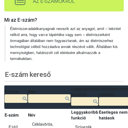
AZ E-SZÁMOKRÓL
Mi az E-szám?
Élelmiszer-adalékanyagnak nevezik azt az anyagot, amit – tekintet
nélkül arra, hogy van-e tápértéke vagy sem – élelmiszerként
önmagában általában nem fogyasztanak, ám az élelmiszerhez
technológiai célból hozzáadva annak részévé válik. Általában kis
mennyiségben, határozott cél elérésére alkalmazzák a
termékekben.
E-szám kereső
Leggyakoribb
Esetleges nem
E-szám
Név
funkció
hatások
Leggyakoribb
Esetleges nem
E-szám
Név
funkció
hatások
Céklavörös,
E162
Színezék