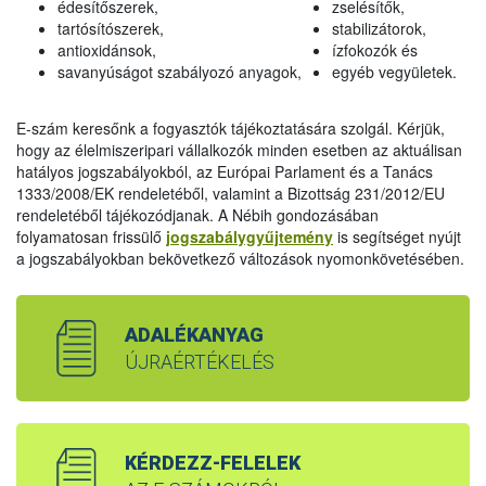
édesítőszerek,
zselésítők,
tartósítószerek,
stabilizátorok,
antioxidánsok,
ízfokozók és
savanyúságot szabályozó anyagok,
egyéb vegyületek.
E-szám keresőnk a fogyasztók tájékoztatására szolgál. Kérjük,
hogy az élelmiszeripari vállalkozók minden esetben az aktuálisan
hatályos jogszabályokból, az Európai Parlament és a Tanács
1333/2008/EK rendeletéből, valamint a Bizottság 231/2012/EU
rendeletéből tájékozódjanak. A Nébih gondozásában
folyamatosan frissülő
jogszabálygyűjtemény
is segítséget nyújt
a jogszabályokban bekövetkező változások nyomonkövetésében.
ADALÉKANYAG
ÚJRAÉRTÉKELÉS
KÉRDEZZ-FELELEK