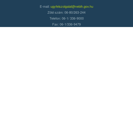
E-mail:
ugyfelszolgalat@nebih.gov.hu
Zöld szám: 06-80/263-244
Telefon: 06-1/ 336-9000
Fax: 06-1/336-9479