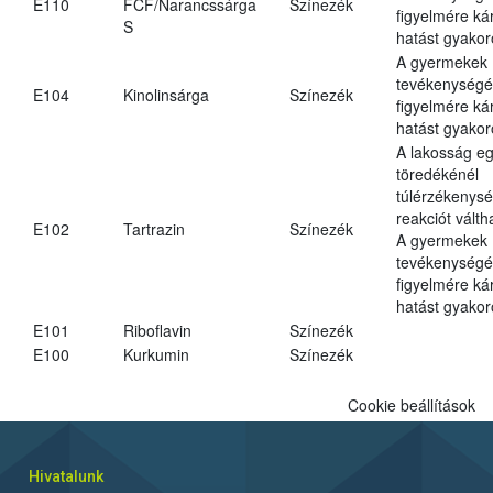
E110
FCF/Narancssárga
Színezék
figyelmére ká
S
hatást gyakor
A gyermekek
tevékenységé
E104
Kinolinsárga
Színezék
figyelmére ká
hatást gyakor
A lakosság eg
töredékénél
túlérzékenysé
reakciót váltha
E102
Tartrazin
Színezék
A gyermekek
tevékenységé
figyelmére ká
hatást gyakor
E101
Riboflavin
Színezék
E100
Kurkumin
Színezék
Cookie beállítások
Hivatalunk