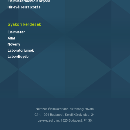
Élelmiszermentő Központ
Hírlevél feliratkozás
Gyakori kérdések
Élelmiszer
Állat
Növény
Laboratóriumok
Labor/Egyéb
Nemzeti Élelmiszerlánc-biztonsági Hivatal
Cím: 1024 Budapest, Keleti Károly utca. 24.
Levelezési cím: 1525 Budapest. Pf. 30.