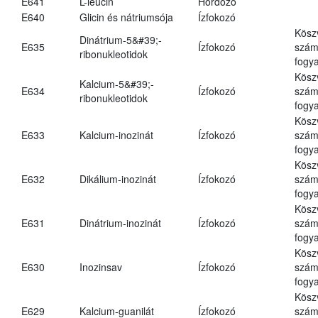
E641
L-leucin
Hordozó
E640
Glicin és nátriumsója
Ízfokozó
Kösz
Dinátrium-5&#39;-
E635
Ízfokozó
számá
ribonukleotidok
fogya
Kösz
Kalcium-5&#39;-
E634
Ízfokozó
számá
ribonukleotidok
fogya
Kösz
E633
Kalcium-inozinát
Ízfokozó
számá
fogya
Kösz
E632
Dikálium-inozinát
Ízfokozó
számá
fogya
Kösz
E631
Dinátrium-inozinát
Ízfokozó
számá
fogya
Kösz
E630
Inozinsav
Ízfokozó
számá
fogya
Kösz
E629
Kalcium-guanilát
Ízfokozó
számá