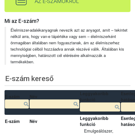
AZ E-SZÁMOKRÓL
Mi az E-szám?
Élelmiszer-adalékanyagnak nevezik azt az anyagot, amit – tekintet
nélkül arra, hogy van-e tápértéke vagy sem – élelmiszerként
önmagában általában nem fogyasztanak, ám az élelmiszerhez
technológiai célból hozzáadva annak részévé válik. Általában kis
mennyiségben, határozott cél elérésére alkalmazzák a
termékekben.
E-szám kereső
Leggyakoribb
Esetle
E-szám
Név
funkció
hatás
Leggyakoribb
Esetle
E-szám
Név
funkció
hatás
Emulgeálószer,