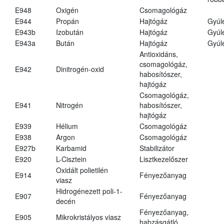
E948
Oxigén
Csomagológáz
E944
Propán
Hajtógáz
Gyúl
E943b
Izobután
Hajtógáz
Gyúl
E943a
Bután
Hajtógáz
Gyúl
Antioxidáns,
csomagológáz,
E942
Dinitrogén-oxid
habosítószer,
hajtógáz
Csomagológáz,
E941
Nitrogén
habosítószer,
hajtógáz
E939
Hélium
Csomagológáz
E938
Argon
Csomagológáz
E927b
Karbamid
Stabilizátor
E920
L-Cisztein
Lisztkezelőszer
Oxidált polietilén
E914
Fényezőanyag
viasz
Hidrogénezett poli-1-
E907
Fényezőanyag
decén
Fényezőanyag,
E905
Mikrokristályos viasz
habzásgátló