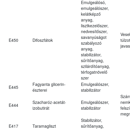
Emulgeálósó,
emulgeálószer,
kelátképző
anyag,
lisztkezelőszer,
nedvesítőszer,
Vese
savanyúságot
E450
Difoszfátok
túlzo
szabályozó
javas
anyag,
stabilizátor,
sűrítőanyag,
szilárdítóanyag,
térfogatnövelő
szer
Fagyanta glicerin-
Emulgeálószer,
E445
észterei
stabilizátor
Szám
Szacharóz-acetát-
Emulgeálószer,
nemk
E444
izobutirát
stabilizátor
felsz
megn
Stabilizátor,
E417
Taramagliszt
sűrítőanyag,