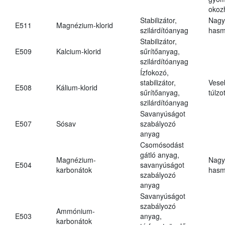
okoz
Stabilizátor,
Nagy
E511
Magnézium-klorid
szilárdítóanyag
hasm
Stabilizátor,
E509
Kalcium-klorid
sűrítőanyag,
szilárdítóanyag
Ízfokozó,
stabilizátor,
Vese
E508
Kálium-klorid
sűrítőanyag,
túlzo
szilárdítóanyag
Savanyúságot
E507
Sósav
szabályozó
anyag
Csomósodást
gátló anyag,
Magnézium-
Nagy
E504
savanyúságot
karbonátok
hasm
szabályozó
anyag
Savanyúságot
szabályozó
Ammónium-
E503
anyag,
karbonátok