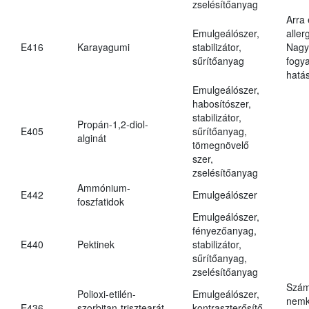
zselésítőanyag
Arra
Emulgeálószer,
aller
E416
Karayagumi
stabilizátor,
Nagy
sűrítőanyag
fogy
hatá
Emulgeálószer,
habosítószer,
stabilizátor,
Propán-1,2-diol-
E405
sűrítőanyag,
alginát
tömegnövelő
szer,
zselésítőanyag
Ammónium-
E442
Emulgeálószer
foszfatidok
Emulgeálószer,
fényezőanyag,
E440
Pektinek
stabilizátor,
sűrítőanyag,
zselésítőanyag
Szám
Polioxi-etilén-
Emulgeálószer,
nemk
E436
szorbitan-trisztearát
kontraszterősítő,