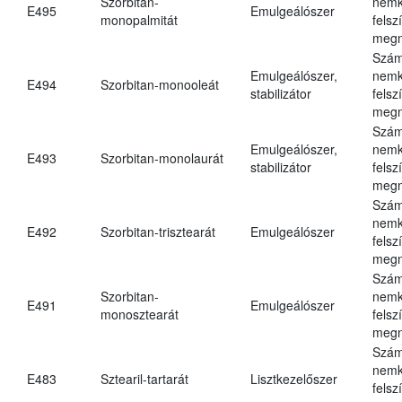
Szorbitan-
nemk
E495
Emulgeálószer
monopalmitát
felsz
megn
Szám
Emulgeálószer,
nemk
E494
Szorbitan-monooleát
stabilizátor
felsz
megn
Szám
Emulgeálószer,
nemk
E493
Szorbitan-monolaurát
stabilizátor
felsz
megn
Szám
nemk
E492
Szorbitan-trisztearát
Emulgeálószer
felsz
megn
Szám
Szorbitan-
nemk
E491
Emulgeálószer
monosztearát
felsz
megn
Szám
nemk
E483
Sztearil-tartarát
Lisztkezelőszer
felsz