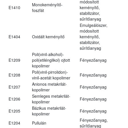
módosított
Monokeményítő-
E1410
keményítő,
foszfát
stabilizátor,
sűrítőanyag
Emulgeálószer,
módosított
E1404
Oxidált keményítő
keményítő,
stabilizátor,
sűrítőanyag
Poli(vinil-alkohol)-
E1209
poli(etilénglikol) ojtott
Fényezőanyag
kopolimer
Poli(vinil-pirrolidon)-
E1208
Fényezőanyag
vinil-acetát kopolimer
Anionos metakrilát-
E1207
Fényezőanyag
kopolimer
Semleges metakrilát-
E1206
Fényezőanyag
kopolimer
Bázikus metakrilát-
E1205
Fényezőanyag
kopolimer
Fényezőanyag,
E1204
Pullulán
sűrítőanyag