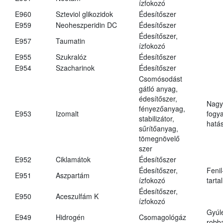
ízfokozó
E960
Szteviol glikozidok
Édesítőszer
E959
Neoheszperidin DC
Édesítőszer
Édesítőszer,
E957
Taumatin
ízfokozó
E955
Szukralóz
Édesítőszer
E954
Szacharinok
Édesítőszer
Csomósodást
gátló anyag,
édesítőszer,
Nagy
fényezőanyag,
E953
Izomalt
fogy
stabilizátor,
hatá
sűrítőanyag,
tömegnövelő
szer
E952
Ciklamátok
Édesítőszer
Édesítőszer,
Fenil
E951
Aszpartám
ízfokozó
tarta
Édesítőszer,
E950
Aceszulfám K
ízfokozó
Gyúl
E949
Hidrogén
Csomagológáz
robba