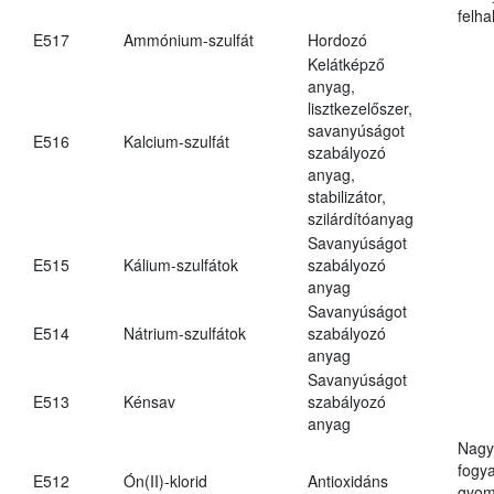
felh
E517
Ammónium-szulfát
Hordozó
Kelátképző
anyag,
lisztkezelőszer,
savanyúságot
E516
Kalcium-szulfát
szabályozó
anyag,
stabilizátor,
szilárdítóanyag
Savanyúságot
E515
Kálium-szulfátok
szabályozó
anyag
Savanyúságot
E514
Nátrium-szulfátok
szabályozó
anyag
Savanyúságot
E513
Kénsav
szabályozó
anyag
Nagy
fogy
E512
Ón(II)-klorid
Antioxidáns
gyom