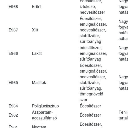
Édesítőszer,
Nagy
E968
Eritrit
ízfokozó,
fogy
nedvesítőszer
hatá
Édesítőszer,
Nagy
emulgeálószer,
fogy
E967
Xilit
nedvesítőszer,
hatá
stabilizátor,
adha
sűrítőanyag
édesítőszer,
Nagy
E966
Laktit
emulgeálószer,
fogy
sűrítőanyag
hatá
Édesítőszer,
emulgeálószer,
nedvesítőszer,
Nagy
E965
Maltitok
stabilizátor,
fogy
sűrítőanyag,
hatá
tömegnövelő
szer
E964
Poliglucitszirup
Édesítőszer
Aszpartám-
Fenil
E962
Édesítőszer
aceszulfámsó
tarta
Édesítőszer,
E961
Neotám