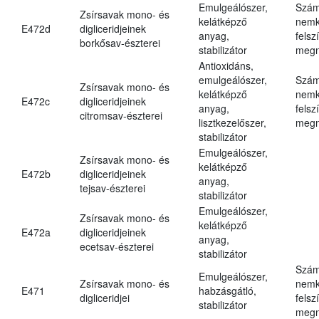
Emulgeálószer,
Szám
Zsírsavak mono- és
kelátképző
nemk
E472d
digliceridjeinek
anyag,
felsz
borkősav-észterei
stabilizátor
megn
Antioxidáns,
emulgeálószer,
Szám
Zsírsavak mono- és
kelátképző
nemk
E472c
digliceridjeinek
anyag,
felsz
citromsav-észterei
lisztkezelőszer,
megn
stabilizátor
Emulgeálószer,
Zsírsavak mono- és
kelátképző
E472b
digliceridjeinek
anyag,
tejsav-észterei
stabilizátor
Emulgeálószer,
Zsírsavak mono- és
kelátképző
E472a
digliceridjeinek
anyag,
ecetsav-észterei
stabilizátor
Szám
Emulgeálószer,
Zsírsavak mono- és
nemk
E471
habzásgátló,
digliceridjei
felsz
stabilizátor
megn