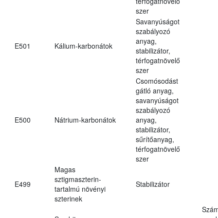
térfogatnövelő
szer
Savanyúságot
szabályozó
anyag,
E501
Kálium-karbonátok
stabilizátor,
térfogatnövelő
szer
Csomósodást
gátló anyag,
savanyúságot
szabályozó
E500
Nátrium-karbonátok
anyag,
stabilizátor,
sűrítőanyag,
térfogatnövelő
szer
Magas
sztigmaszterin-
E499
Stabilizátor
tartalmú növényi
szterinek
Szám