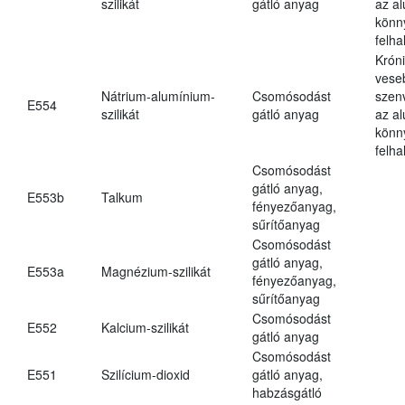
szilikát
gátló anyag
az a
könn
felh
Krón
vese
Nátrium-alumínium-
Csomósodást
szen
E554
szilikát
gátló anyag
az a
könn
felh
Csomósodást
gátló anyag,
E553b
Talkum
fényezőanyag,
sűrítőanyag
Csomósodást
gátló anyag,
E553a
Magnézium-szilikát
fényezőanyag,
sűrítőanyag
Csomósodást
E552
Kalcium-szilikát
gátló anyag
Csomósodást
E551
Szilícium-dioxid
gátló anyag,
habzásgátló