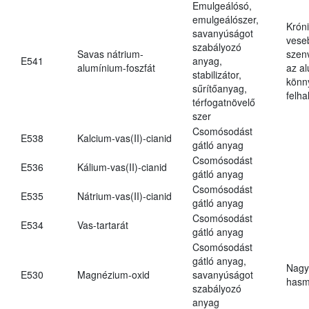
Emulgeálósó,
emulgeálószer,
Krón
savanyúságot
vese
szabályozó
Savas nátrium-
szen
E541
anyag,
alumínium-foszfát
az a
stabilizátor,
könn
sűrítőanyag,
felh
térfogatnövelő
szer
Csomósodást
E538
Kalcium-vas(II)-cianid
gátló anyag
Csomósodást
E536
Kálium-vas(II)-cianid
gátló anyag
Csomósodást
E535
Nátrium-vas(II)-cianid
gátló anyag
Csomósodást
E534
Vas-tartarát
gátló anyag
Csomósodást
gátló anyag,
Nagy
E530
Magnézium-oxid
savanyúságot
hasm
szabályozó
anyag