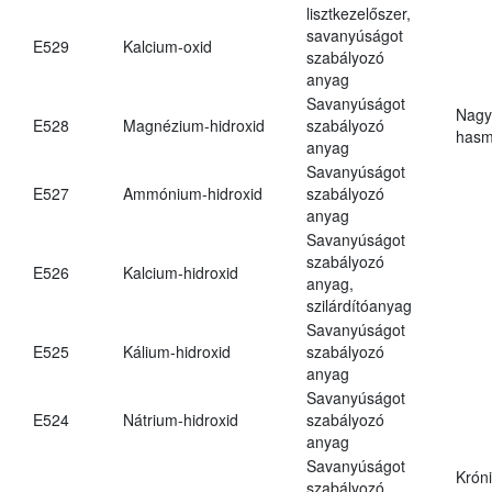
lisztkezelőszer,
savanyúságot
E529
Kalcium-oxid
szabályozó
anyag
Savanyúságot
Nagy
E528
Magnézium-hidroxid
szabályozó
hasm
anyag
Savanyúságot
E527
Ammónium-hidroxid
szabályozó
anyag
Savanyúságot
szabályozó
E526
Kalcium-hidroxid
anyag,
szilárdítóanyag
Savanyúságot
E525
Kálium-hidroxid
szabályozó
anyag
Savanyúságot
E524
Nátrium-hidroxid
szabályozó
anyag
Savanyúságot
Krón
szabályozó