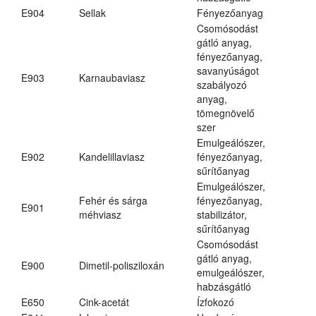
E904
Sellak
Fényezőanyag
Csomósodást
gátló anyag,
fényezőanyag,
savanyúságot
E903
Karnaubaviasz
szabályozó
anyag,
tömegnövelő
szer
Emulgeálószer,
E902
Kandelillaviasz
fényezőanyag,
sűrítőanyag
Emulgeálószer,
Fehér és sárga
fényezőanyag,
E901
méhviasz
stabilizátor,
sűrítőanyag
Csomósodást
gátló anyag,
E900
Dimetil-polisziloxán
emulgeálószer,
habzásgátló
E650
Cink-acetát
Ízfokozó