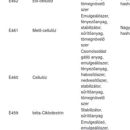
E462
Etil-cellulóz
tömegnövelő
hasha
szer
Emulgeálószer,
fényezőanyag,
stabilizátor,
Nagy
E461
Metil-cellulóz
sűrítőanyag,
hasha
tömegnövelő
szer
Csomósodást
gátló anyag,
emulgeálószer,
fényezőanyag,
habosítószer,
E460
Cellulóz
nedvesítőszer,
stabilizátor,
sűrítőanyag,
tömegnövelő
szer
Stabilizátor,
E459
béta-Ciklodextrin
sűrítőanyag
Emulgeálósó,
emulgeálószer,