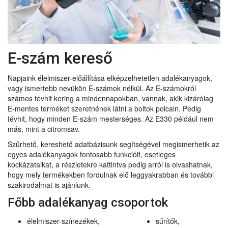
E-szám kereső
Napjaink élelmiszer-előállítása elképzelhetetlen adalékanyagok,
vagy ismertebb nevükön E-számok nélkül. Az E-számokról
számos tévhit kering a mindennapokban, vannak, akik kizárólag
E-mentes terméket szeretnének látni a boltok polcain. Pedig
tévhit, hogy minden E-szám mesterséges. Az E330 például nem
más, mint a citromsav.
Szűrhető, kereshető adatbázisunk segítségével megismerhetik az
egyes adalékanyagok fontosabb funkcióit, esetleges
kockázataikat, a részletekre kattintva pedig arról is olvashatnak,
hogy mely termékekben fordulnak elő leggyakrabban és további
szakirodalmat is ajánlunk.
Főbb adalékanyag csoportok
élelmiszer-színezékek,
sűrítők,