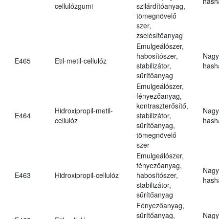
hasha
cellulózgumi
szilárdítóanyag,
tömegnövelő
szer,
zselésítőanyag
Emulgeálószer,
habosítószer,
Nagy
E465
Etil-metil-cellulóz
stabilizátor,
hasha
sűrítőanyag
Emulgeálószer,
fényezőanyag,
kontraszterősítő,
Hidroxipropil-metil-
Nagy
E464
stabilizátor,
cellulóz
hasha
sűrítőanyag,
tömegnövelő
szer
Emulgeálószer,
fényezőanyag,
Nagy
E463
Hidroxipropil-cellulóz
habosítószer,
hasha
stabilizátor,
sűrítőanyag
Fényezőanyag,
sűrítőanyag,
Nagy