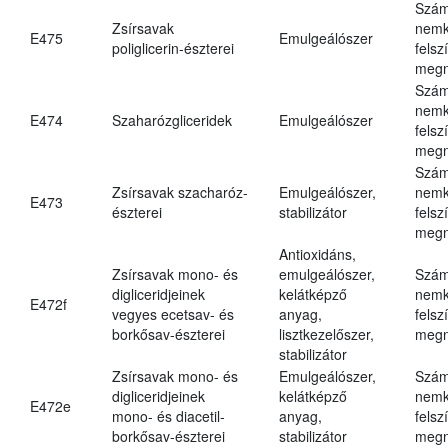
Szám
Zsírsavak
nemk
E475
Emulgeálószer
poliglicerin-észterei
felsz
megn
Szám
nemk
E474
Szaharózgliceridek
Emulgeálószer
felsz
megn
Szám
Zsírsavak szacharóz-
Emulgeálószer,
nemk
E473
észterei
stabilizátor
felsz
megn
Antioxidáns,
Zsírsavak mono- és
emulgeálószer,
Szám
digliceridjeinek
kelátképző
nemk
E472f
vegyes ecetsav- és
anyag,
felsz
borkősav-észterei
lisztkezelőszer,
megn
stabilizátor
Zsírsavak mono- és
Emulgeálószer,
Szám
digliceridjeinek
kelátképző
nemk
E472e
mono- és diacetil-
anyag,
felsz
borkősav-észterei
stabilizátor
megn