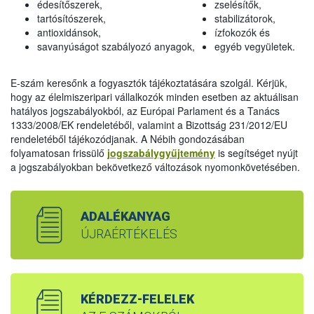
édesítőszerek,
zselésítők,
tartósítószerek,
stabilizátorok,
antioxidánsok,
ízfokozók és
savanyúságot szabályozó anyagok,
egyéb vegyületek.
E-szám keresőnk a fogyasztók tájékoztatására szolgál. Kérjük,
hogy az élelmiszeripari vállalkozók minden esetben az aktuálisan
hatályos jogszabályokból, az Európai Parlament és a Tanács
1333/2008/EK rendeletéből, valamint a Bizottság 231/2012/EU
rendeletéből tájékozódjanak. A Nébih gondozásában
folyamatosan frissülő
jogszabálygyűjtemény
is segítséget nyújt
a jogszabályokban bekövetkező változások nyomonkövetésében.
ADALÉKANYAG
ÚJRAÉRTÉKELÉS
KÉRDEZZ-FELELEK