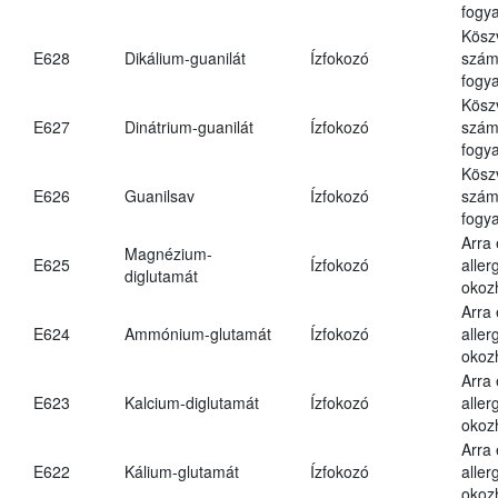
fogya
Kösz
E628
Dikálium-guanilát
Ízfokozó
számá
fogya
Kösz
E627
Dinátrium-guanilát
Ízfokozó
számá
fogya
Kösz
E626
Guanilsav
Ízfokozó
számá
fogya
Arra
Magnézium-
E625
Ízfokozó
aller
diglutamát
okoz
Arra
E624
Ammónium-glutamát
Ízfokozó
aller
okoz
Arra
E623
Kalcium-diglutamát
Ízfokozó
aller
okoz
Arra
E622
Kálium-glutamát
Ízfokozó
aller
okoz