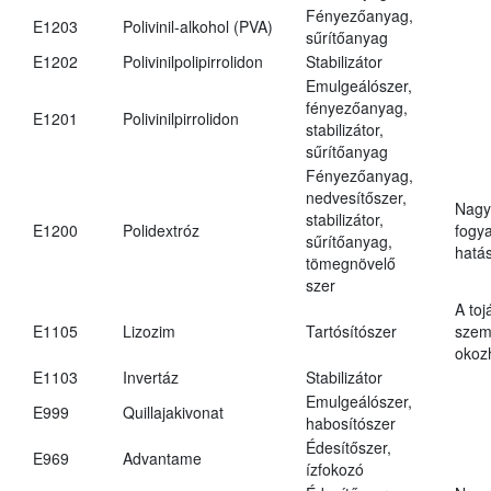
Fényezőanyag,
E1203
Polivinil-alkohol (PVA)
sűrítőanyag
E1202
Polivinilpolipirrolidon
Stabilizátor
Emulgeálószer,
fényezőanyag,
E1201
Polivinilpirrolidon
stabilizátor,
sűrítőanyag
Fényezőanyag,
nedvesítőszer,
Nagy
stabilizátor,
E1200
Polidextróz
fogy
sűrítőanyag,
hatá
tömegnövelő
szer
A toj
E1105
Lizozim
Tartósítószer
szem
okoz
E1103
Invertáz
Stabilizátor
Emulgeálószer,
E999
Quillajakivonat
habosítószer
Édesítőszer,
E969
Advantame
ízfokozó