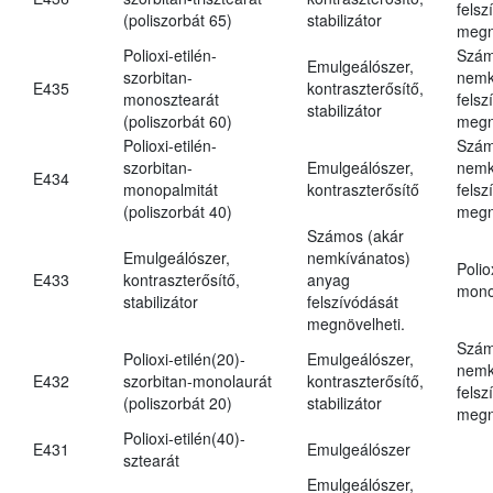
felsz
(poliszorbát 65)
stabilizátor
megn
Polioxi-etilén-
Szám
Emulgeálószer,
szorbitan-
nemk
E435
kontraszterősítő,
monosztearát
felsz
stabilizátor
(poliszorbát 60)
megn
Polioxi-etilén-
Szám
szorbitan-
Emulgeálószer,
nemk
E434
monopalmitát
kontraszterősítő
felsz
(poliszorbát 40)
megn
Számos (akár
Emulgeálószer,
nemkívánatos)
Polio
E433
kontraszterősítő,
anyag
mono
stabilizátor
felszívódását
megnövelheti.
Szám
Polioxi-etilén(20)-
Emulgeálószer,
nemk
E432
szorbitan-monolaurát
kontraszterősítő,
felsz
(poliszorbát 20)
stabilizátor
megn
Polioxi-etilén(40)-
E431
Emulgeálószer
sztearát
Emulgeálószer,