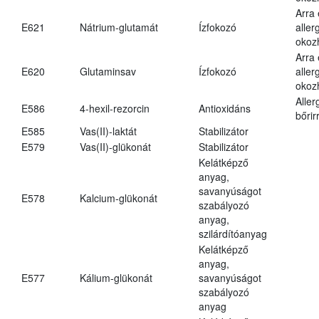
Arra
E621
Nátrium-glutamát
Ízfokozó
aller
okoz
Arra
E620
Glutaminsav
Ízfokozó
aller
okoz
Aller
E586
4-hexil-rezorcin
Antioxidáns
bőrir
E585
Vas(II)-laktát
Stabilizátor
E579
Vas(II)-glükonát
Stabilizátor
Kelátképző
anyag,
savanyúságot
E578
Kalcium-glükonát
szabályozó
anyag,
szilárdítóanyag
Kelátképző
anyag,
E577
Kálium-glükonát
savanyúságot
szabályozó
anyag