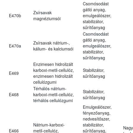
Csomósodást
gátló anyag,
Zsírsavak
E470b
emulgeálószer,
magnéziumsói
stabilizátor,
sűrítőanyag
Csomósodást
gátló anyag,
Zsírsavak nátrium-,
E470a
emulgeálószer,
kálium- és kalciumsói
stabilizátor,
sűrítőanyag
Enzimesen hidrolizált
karboxi-metil-cellulóz,
Stabilizátor,
E469
enzimesen hidrolizált
sűrítőanyag
cellulózgumi
Térhálós nátrium-
Stabilizátor,
E468
karboxi-metil-cellulóz,
sűrítőanyag
térhálós cellulózgumi
Emulgeálószer,
fényezőanyag,
nedvesítőszer,
Nátrium-karboxi-
stabilizátor,
Nagy
E466
metil-cellulóz,
sűrítőanyag,