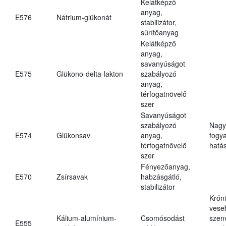
Kelátképző
anyag,
E576
Nátrium-glükonát
stabilizátor,
sűrítőanyag
Kelátképző
anyag,
savanyúságot
E575
Glükono-delta-lakton
szabályozó
anyag,
térfogatnövelő
szer
Savanyúságot
szabályozó
Nagy
E574
Glükonsav
anyag,
fogy
térfogatnövelő
hatá
szer
Fényezőanyag,
E570
Zsírsavak
habzásgátló,
stabilizátor
Krón
vese
Kálium-alumínium-
Csomósodást
szen
E555