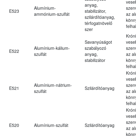
vese
anyag,
Alumínium-
szen
E523
stabilizátor,
ammónium-szulfát
az a
szilárdítóanyag,
könn
térfogatnövelő
felh
szer
Krón
Savanyúságot
vese
Alumínium-kálium-
szabályozó
szen
E522
szulfát
anyag,
az a
stabilizátor
könn
felh
Krón
vese
Alumínium-nátrium-
szen
E521
Szilárdítóanyag
szulfát
az a
könn
felh
Krón
vese
szen
E520
Alumínium-szulfát
Szilárdítóanyag
az a
könn