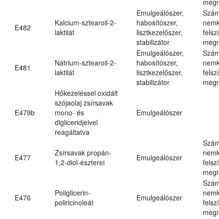
megn
Emulgeálószer,
Szám
Kalcium-sztearoil-2-
habosítószer,
nemk
E482
laktilát
lisztkezelőszer,
felsz
stabilizátor
megn
Emulgeálószer,
Szám
Nátrium-sztearoil-2-
habosítószer,
nemk
E481
laktilát
lisztkezelőszer,
felsz
stabilizátor
megn
Hőkezeléssel oxidált
szójaolaj zsírsavak
E479b
mono- és
Emulgeálószer
digliceridjeivel
reagáltatva
Szám
Zsírsavak propán-
nemk
E477
Emulgeálószer
1,2-diol-észterei
felsz
megn
Szám
Poliglicerin-
nemk
E476
Emulgeálószer
poliricinoleát
felsz
megn