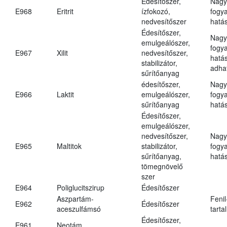
Édesítőszer,
Nagy
E968
Eritrit
ízfokozó,
fogy
nedvesítőszer
hatá
Édesítőszer,
Nagy
emulgeálószer,
fogy
E967
Xilit
nedvesítőszer,
hatá
stabilizátor,
adha
sűrítőanyag
édesítőszer,
Nagy
E966
Laktit
emulgeálószer,
fogy
sűrítőanyag
hatá
Édesítőszer,
emulgeálószer,
nedvesítőszer,
Nagy
E965
Maltitok
stabilizátor,
fogy
sűrítőanyag,
hatá
tömegnövelő
szer
E964
Poliglucitszirup
Édesítőszer
Aszpartám-
Fenil
E962
Édesítőszer
aceszulfámsó
tarta
Édesítőszer,
E961
Neotám