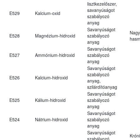
lisztkezelőszer,
savanyúságot
E529
Kalcium-oxid
szabályozó
anyag
Savanyúságot
Nagy
E528
Magnézium-hidroxid
szabályozó
hasm
anyag
Savanyúságot
E527
Ammónium-hidroxid
szabályozó
anyag
Savanyúságot
szabályozó
E526
Kalcium-hidroxid
anyag,
szilárdítóanyag
Savanyúságot
E525
Kálium-hidroxid
szabályozó
anyag
Savanyúságot
E524
Nátrium-hidroxid
szabályozó
anyag
Savanyúságot
Krón
szabályozó