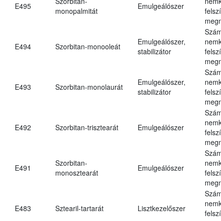
Szorbitan-
nemk
E495
Emulgeálószer
monopalmitát
felsz
megn
Szám
Emulgeálószer,
nemk
E494
Szorbitan-monooleát
stabilizátor
felsz
megn
Szám
Emulgeálószer,
nemk
E493
Szorbitan-monolaurát
stabilizátor
felsz
megn
Szám
nemk
E492
Szorbitan-trisztearát
Emulgeálószer
felsz
megn
Szám
Szorbitan-
nemk
E491
Emulgeálószer
monosztearát
felsz
megn
Szám
nemk
E483
Sztearil-tartarát
Lisztkezelőszer
felsz