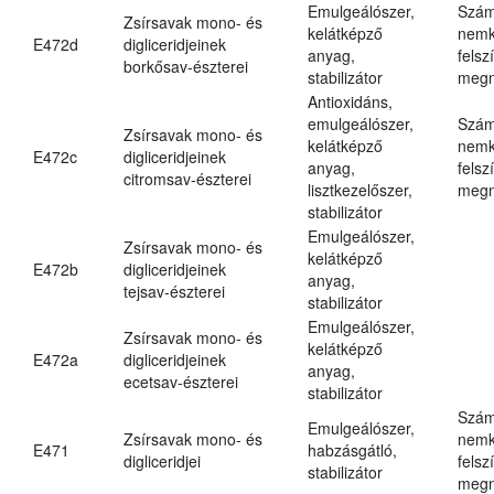
Emulgeálószer,
Szám
Zsírsavak mono- és
kelátképző
nemk
E472d
digliceridjeinek
anyag,
felsz
borkősav-észterei
stabilizátor
megn
Antioxidáns,
emulgeálószer,
Szám
Zsírsavak mono- és
kelátképző
nemk
E472c
digliceridjeinek
anyag,
felsz
citromsav-észterei
lisztkezelőszer,
megn
stabilizátor
Emulgeálószer,
Zsírsavak mono- és
kelátképző
E472b
digliceridjeinek
anyag,
tejsav-észterei
stabilizátor
Emulgeálószer,
Zsírsavak mono- és
kelátképző
E472a
digliceridjeinek
anyag,
ecetsav-észterei
stabilizátor
Szám
Emulgeálószer,
Zsírsavak mono- és
nemk
E471
habzásgátló,
digliceridjei
felsz
stabilizátor
megn