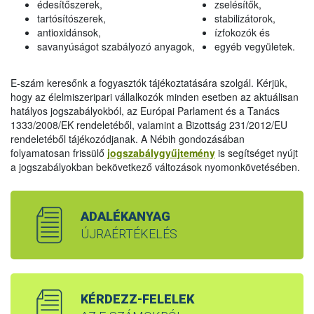
édesítőszerek,
zselésítők,
tartósítószerek,
stabilizátorok,
antioxidánsok,
ízfokozók és
savanyúságot szabályozó anyagok,
egyéb vegyületek.
E-szám keresőnk a fogyasztók tájékoztatására szolgál. Kérjük,
hogy az élelmiszeripari vállalkozók minden esetben az aktuálisan
hatályos jogszabályokból, az Európai Parlament és a Tanács
1333/2008/EK rendeletéből, valamint a Bizottság 231/2012/EU
rendeletéből tájékozódjanak. A Nébih gondozásában
folyamatosan frissülő
jogszabálygyűjtemény
is segítséget nyújt
a jogszabályokban bekövetkező változások nyomonkövetésében.
ADALÉKANYAG
ÚJRAÉRTÉKELÉS
KÉRDEZZ-FELELEK