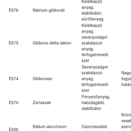
Kelátképző
anyag,
E576
Nátrium-glükonát
stabilizátor,
sűrítőanyag
Kelátképző
anyag,
savanyúságot
E575
Glükono-delta-lakton
szabályozó
anyag,
térfogatnövelő
szer
Savanyúságot
szabályozó
Nagy
E574
Glükonsav
anyag,
fogy
térfogatnövelő
hatá
szer
Fényezőanyag,
E570
Zsírsavak
habzásgátló,
stabilizátor
Krón
vese
Kálium-alumínium-
Csomósodást
szen
E555