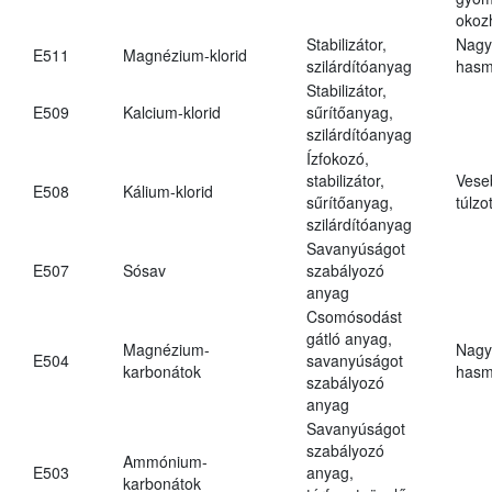
okoz
Stabilizátor,
Nagy
E511
Magnézium-klorid
szilárdítóanyag
hasm
Stabilizátor,
E509
Kalcium-klorid
sűrítőanyag,
szilárdítóanyag
Ízfokozó,
stabilizátor,
Vese
E508
Kálium-klorid
sűrítőanyag,
túlzo
szilárdítóanyag
Savanyúságot
E507
Sósav
szabályozó
anyag
Csomósodást
gátló anyag,
Magnézium-
Nagy
E504
savanyúságot
karbonátok
hasm
szabályozó
anyag
Savanyúságot
szabályozó
Ammónium-
E503
anyag,
karbonátok