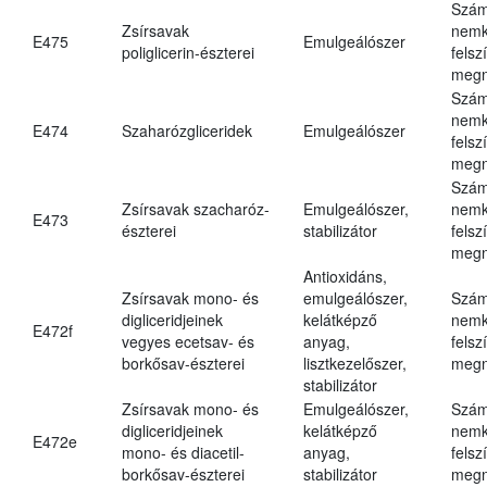
Szám
Zsírsavak
nemk
E475
Emulgeálószer
poliglicerin-észterei
felsz
megn
Szám
nemk
E474
Szaharózgliceridek
Emulgeálószer
felsz
megn
Szám
Zsírsavak szacharóz-
Emulgeálószer,
nemk
E473
észterei
stabilizátor
felsz
megn
Antioxidáns,
Zsírsavak mono- és
emulgeálószer,
Szám
digliceridjeinek
kelátképző
nemk
E472f
vegyes ecetsav- és
anyag,
felsz
borkősav-észterei
lisztkezelőszer,
megn
stabilizátor
Zsírsavak mono- és
Emulgeálószer,
Szám
digliceridjeinek
kelátképző
nemk
E472e
mono- és diacetil-
anyag,
felsz
borkősav-észterei
stabilizátor
megn