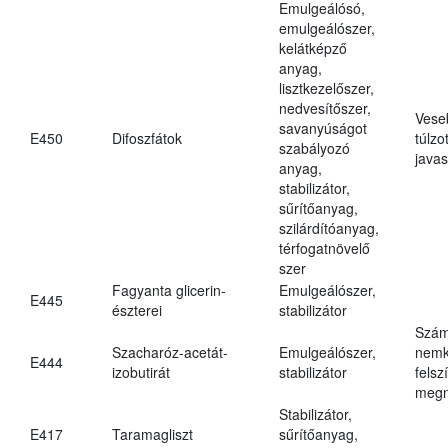
Emulgeálósó,
emulgeálószer,
kelátképző
anyag,
lisztkezelőszer,
nedvesítőszer,
Vese
savanyúságot
E450
Difoszfátok
túlzo
szabályozó
javas
anyag,
stabilizátor,
sűrítőanyag,
szilárdítóanyag,
térfogatnövelő
szer
Fagyanta glicerin-
Emulgeálószer,
E445
észterei
stabilizátor
Szám
Szacharóz-acetát-
Emulgeálószer,
nemk
E444
izobutirát
stabilizátor
felsz
megn
Stabilizátor,
E417
Taramagliszt
sűrítőanyag,