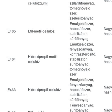
hasha
cellulózgumi
szilárdítóanyag,
tömegnövelő
szer,
zselésítőanyag
Emulgeálószer,
habosítószer,
Nagy
E465
Etil-metil-cellulóz
stabilizátor,
hasha
sűrítőanyag
Emulgeálószer,
fényezőanyag,
kontraszterősítő,
Hidroxipropil-metil-
Nagy
E464
stabilizátor,
cellulóz
hasha
sűrítőanyag,
tömegnövelő
szer
Emulgeálószer,
fényezőanyag,
Nagy
E463
Hidroxipropil-cellulóz
habosítószer,
hasha
stabilizátor,
sűrítőanyag
Fényezőanyag,
sűrítőanyag,
Nagy