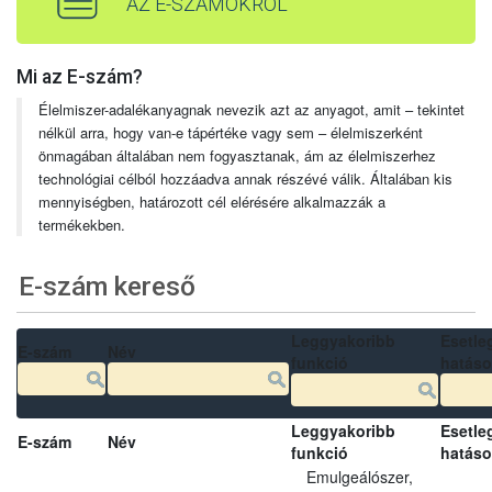
AZ E-SZÁMOKRÓL
Mi az E-szám?
Élelmiszer-adalékanyagnak nevezik azt az anyagot, amit – tekintet
nélkül arra, hogy van-e tápértéke vagy sem – élelmiszerként
önmagában általában nem fogyasztanak, ám az élelmiszerhez
technológiai célból hozzáadva annak részévé válik. Általában kis
mennyiségben, határozott cél elérésére alkalmazzák a
termékekben.
E-szám kereső
Leggyakoribb
Esetle
E-szám
Név
funkció
hatás
Leggyakoribb
Esetle
E-szám
Név
funkció
hatás
Emulgeálószer,