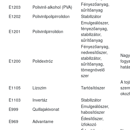
Fényezőanyag,
E1203
Polivinil-alkohol (PVA)
sűrítőanyag
E1202
Polivinilpolipirrolidon
Stabilizátor
Emulgeálószer,
fényezőanyag,
E1201
Polivinilpirrolidon
stabilizátor,
sűrítőanyag
Fényezőanyag,
nedvesítőszer,
Nagy
stabilizátor,
E1200
Polidextróz
fogy
sűrítőanyag,
hatá
tömegnövelő
szer
A toj
E1105
Lizozim
Tartósítószer
szem
okoz
E1103
Invertáz
Stabilizátor
Emulgeálószer,
E999
Quillajakivonat
habosítószer
Édesítőszer,
E969
Advantame
ízfokozó