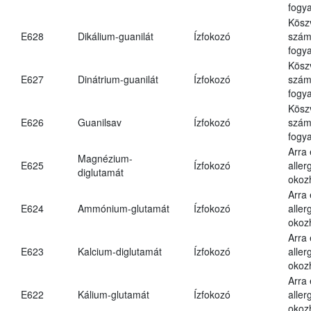
fogya
Kösz
E628
Dikálium-guanilát
Ízfokozó
számá
fogya
Kösz
E627
Dinátrium-guanilát
Ízfokozó
számá
fogya
Kösz
E626
Guanilsav
Ízfokozó
számá
fogya
Arra
Magnézium-
E625
Ízfokozó
aller
diglutamát
okoz
Arra
E624
Ammónium-glutamát
Ízfokozó
aller
okoz
Arra
E623
Kalcium-diglutamát
Ízfokozó
aller
okoz
Arra
E622
Kálium-glutamát
Ízfokozó
aller
okoz