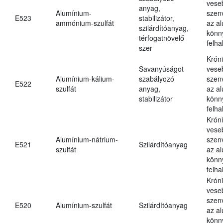
vese
anyag,
Alumínium-
szen
E523
stabilizátor,
ammónium-szulfát
az a
szilárdítóanyag,
könn
térfogatnövelő
felh
szer
Krón
Savanyúságot
vese
Alumínium-kálium-
szabályozó
szen
E522
szulfát
anyag,
az a
stabilizátor
könn
felh
Krón
vese
Alumínium-nátrium-
szen
E521
Szilárdítóanyag
szulfát
az a
könn
felh
Krón
vese
szen
E520
Alumínium-szulfát
Szilárdítóanyag
az a
könn