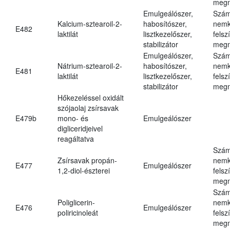
megn
Emulgeálószer,
Szám
Kalcium-sztearoil-2-
habosítószer,
nemk
E482
laktilát
lisztkezelőszer,
felsz
stabilizátor
megn
Emulgeálószer,
Szám
Nátrium-sztearoil-2-
habosítószer,
nemk
E481
laktilát
lisztkezelőszer,
felsz
stabilizátor
megn
Hőkezeléssel oxidált
szójaolaj zsírsavak
E479b
mono- és
Emulgeálószer
digliceridjeivel
reagáltatva
Szám
Zsírsavak propán-
nemk
E477
Emulgeálószer
1,2-diol-észterei
felsz
megn
Szám
Poliglicerin-
nemk
E476
Emulgeálószer
poliricinoleát
felsz
megn