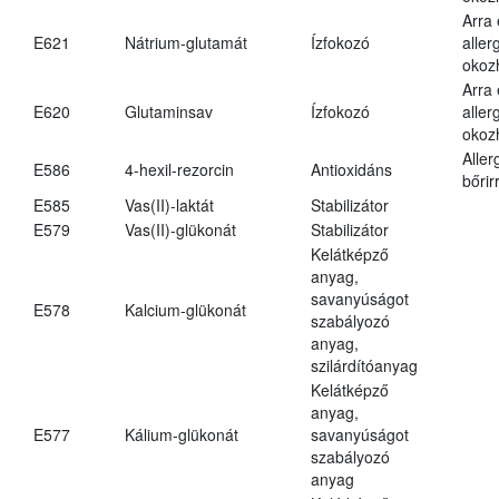
Arra
E621
Nátrium-glutamát
Ízfokozó
aller
okoz
Arra
E620
Glutaminsav
Ízfokozó
aller
okoz
Aller
E586
4-hexil-rezorcin
Antioxidáns
bőrir
E585
Vas(II)-laktát
Stabilizátor
E579
Vas(II)-glükonát
Stabilizátor
Kelátképző
anyag,
savanyúságot
E578
Kalcium-glükonát
szabályozó
anyag,
szilárdítóanyag
Kelátképző
anyag,
E577
Kálium-glükonát
savanyúságot
szabályozó
anyag