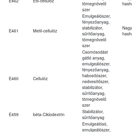
E462
Etil-cellulóz
tömegnövelő
hasha
szer
Emulgeálószer,
fényezőanyag,
stabilizátor,
Nagy
E461
Metil-cellulóz
sűrítőanyag,
hasha
tömegnövelő
szer
Csomósodást
gátló anyag,
emulgeálószer,
fényezőanyag,
habosítószer,
E460
Cellulóz
nedvesítőszer,
stabilizátor,
sűrítőanyag,
tömegnövelő
szer
Stabilizátor,
E459
béta-Ciklodextrin
sűrítőanyag
Emulgeálósó,
emulgeálószer,