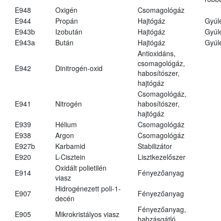
E948
Oxigén
Csomagológáz
E944
Propán
Hajtógáz
Gyúl
E943b
Izobután
Hajtógáz
Gyúl
E943a
Bután
Hajtógáz
Gyúl
Antioxidáns,
csomagológáz,
E942
Dinitrogén-oxid
habosítószer,
hajtógáz
Csomagológáz,
E941
Nitrogén
habosítószer,
hajtógáz
E939
Hélium
Csomagológáz
E938
Argon
Csomagológáz
E927b
Karbamid
Stabilizátor
E920
L-Cisztein
Lisztkezelőszer
Oxidált polietilén
E914
Fényezőanyag
viasz
Hidrogénezett poli-1-
E907
Fényezőanyag
decén
Fényezőanyag,
E905
Mikrokristályos viasz
habzásgátló