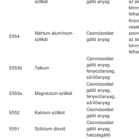
szilikát
gátló anyag
az a
könn
felh
Krón
vese
Nátrium-alumínium-
Csomósodást
szen
E554
szilikát
gátló anyag
az a
könn
felh
Csomósodást
gátló anyag,
E553b
Talkum
fényezőanyag,
sűrítőanyag
Csomósodást
gátló anyag,
E553a
Magnézium-szilikát
fényezőanyag,
sűrítőanyag
Csomósodást
E552
Kalcium-szilikát
gátló anyag
Csomósodást
E551
Szilícium-dioxid
gátló anyag,
habzásgátló