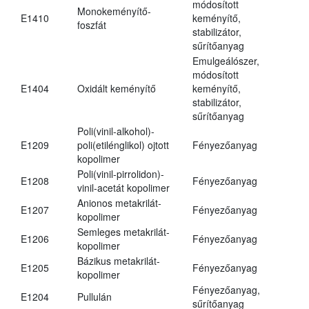
módosított
Monokeményítő-
E1410
keményítő,
foszfát
stabilizátor,
sűrítőanyag
Emulgeálószer,
módosított
E1404
Oxidált keményítő
keményítő,
stabilizátor,
sűrítőanyag
Poli(vinil-alkohol)-
E1209
poli(etilénglikol) ojtott
Fényezőanyag
kopolimer
Poli(vinil-pirrolidon)-
E1208
Fényezőanyag
vinil-acetát kopolimer
Anionos metakrilát-
E1207
Fényezőanyag
kopolimer
Semleges metakrilát-
E1206
Fényezőanyag
kopolimer
Bázikus metakrilát-
E1205
Fényezőanyag
kopolimer
Fényezőanyag,
E1204
Pullulán
sűrítőanyag