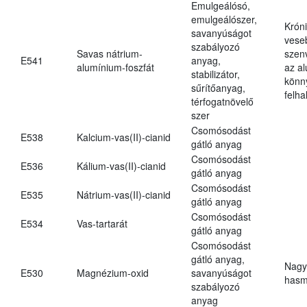
Emulgeálósó,
emulgeálószer,
Krón
savanyúságot
vese
szabályozó
Savas nátrium-
szen
E541
anyag,
alumínium-foszfát
az a
stabilizátor,
könn
sűrítőanyag,
felh
térfogatnövelő
szer
Csomósodást
E538
Kalcium-vas(II)-cianid
gátló anyag
Csomósodást
E536
Kálium-vas(II)-cianid
gátló anyag
Csomósodást
E535
Nátrium-vas(II)-cianid
gátló anyag
Csomósodást
E534
Vas-tartarát
gátló anyag
Csomósodást
gátló anyag,
Nagy
E530
Magnézium-oxid
savanyúságot
hasm
szabályozó
anyag