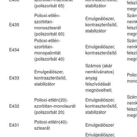
felsz
(poliszorbát 65)
stabilizátor
megn
Polioxi-etilén-
Szám
Emulgeálószer,
szorbitan-
nemk
E435
kontraszterősítő,
monosztearát
felsz
stabilizátor
(poliszorbát 60)
megn
Polioxi-etilén-
Szám
szorbitan-
Emulgeálószer,
nemk
E434
monopalmitát
kontraszterősítő
felsz
(poliszorbát 40)
megn
Számos (akár
Emulgeálószer,
nemkívánatos)
Polio
E433
kontraszterősítő,
anyag
mono
stabilizátor
felszívódását
megnövelheti.
Szám
Polioxi-etilén(20)-
Emulgeálószer,
nemk
E432
szorbitan-monolaurát
kontraszterősítő,
felsz
(poliszorbát 20)
stabilizátor
megn
Polioxi-etilén(40)-
E431
Emulgeálószer
sztearát
Emulgeálószer,