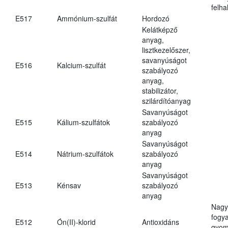
felh
E517
Ammónium-szulfát
Hordozó
Kelátképző
anyag,
lisztkezelőszer,
savanyúságot
E516
Kalcium-szulfát
szabályozó
anyag,
stabilizátor,
szilárdítóanyag
Savanyúságot
E515
Kálium-szulfátok
szabályozó
anyag
Savanyúságot
E514
Nátrium-szulfátok
szabályozó
anyag
Savanyúságot
E513
Kénsav
szabályozó
anyag
Nagy
fogy
E512
Ón(II)-klorid
Antioxidáns
gyom