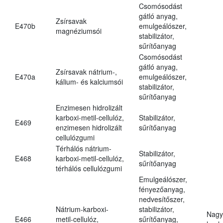
Csomósodást
gátló anyag,
Zsírsavak
E470b
emulgeálószer,
magnéziumsói
stabilizátor,
sűrítőanyag
Csomósodást
gátló anyag,
Zsírsavak nátrium-,
E470a
emulgeálószer,
kálium- és kalciumsói
stabilizátor,
sűrítőanyag
Enzimesen hidrolizált
karboxi-metil-cellulóz,
Stabilizátor,
E469
enzimesen hidrolizált
sűrítőanyag
cellulózgumi
Térhálós nátrium-
Stabilizátor,
E468
karboxi-metil-cellulóz,
sűrítőanyag
térhálós cellulózgumi
Emulgeálószer,
fényezőanyag,
nedvesítőszer,
Nátrium-karboxi-
stabilizátor,
Nagy
E466
metil-cellulóz,
sűrítőanyag,