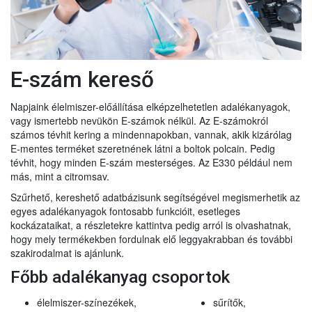
E-szám kereső
Napjaink élelmiszer-előállítása elképzelhetetlen adalékanyagok,
vagy ismertebb nevükön E-számok nélkül. Az E-számokról
számos tévhit kering a mindennapokban, vannak, akik kizárólag
E-mentes terméket szeretnének látni a boltok polcain. Pedig
tévhit, hogy minden E-szám mesterséges. Az E330 például nem
más, mint a citromsav.
Szűrhető, kereshető adatbázisunk segítségével megismerhetik az
egyes adalékanyagok fontosabb funkcióit, esetleges
kockázataikat, a részletekre kattintva pedig arról is olvashatnak,
hogy mely termékekben fordulnak elő leggyakrabban és további
szakirodalmat is ajánlunk.
Főbb adalékanyag csoportok
élelmiszer-színezékek,
sűrítők,