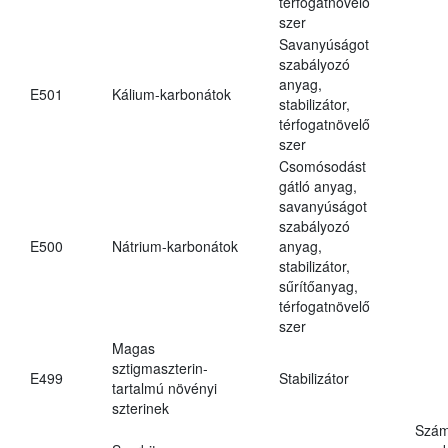
térfogatnövelő
szer
Savanyúságot
szabályozó
anyag,
E501
Kálium-karbonátok
stabilizátor,
térfogatnövelő
szer
Csomósodást
gátló anyag,
savanyúságot
szabályozó
E500
Nátrium-karbonátok
anyag,
stabilizátor,
sűrítőanyag,
térfogatnövelő
szer
Magas
sztigmaszterin-
E499
Stabilizátor
tartalmú növényi
szterinek
Szám