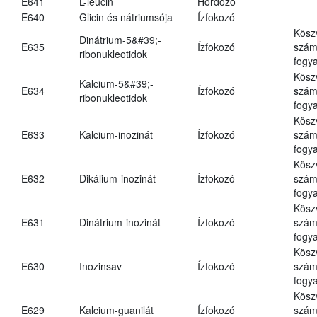
E641
L-leucin
Hordozó
E640
Glicin és nátriumsója
Ízfokozó
Kösz
Dinátrium-5&#39;-
E635
Ízfokozó
számá
ribonukleotidok
fogya
Kösz
Kalcium-5&#39;-
E634
Ízfokozó
számá
ribonukleotidok
fogya
Kösz
E633
Kalcium-inozinát
Ízfokozó
számá
fogya
Kösz
E632
Dikálium-inozinát
Ízfokozó
számá
fogya
Kösz
E631
Dinátrium-inozinát
Ízfokozó
számá
fogya
Kösz
E630
Inozinsav
Ízfokozó
számá
fogya
Kösz
E629
Kalcium-guanilát
Ízfokozó
számá