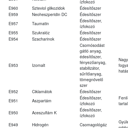
ízfokozó
E960
Szteviol glikozidok
Édesítőszer
E959
Neoheszperidin DC
Édesítőszer
Édesítőszer,
E957
Taumatin
ízfokozó
E955
Szukralóz
Édesítőszer
E954
Szacharinok
Édesítőszer
Csomósodást
gátló anyag,
édesítőszer,
Nagy
fényezőanyag,
E953
Izomalt
fogy
stabilizátor,
hatá
sűrítőanyag,
tömegnövelő
szer
E952
Ciklamátok
Édesítőszer
Édesítőszer,
Fenil
E951
Aszpartám
ízfokozó
tarta
Édesítőszer,
E950
Aceszulfám K
ízfokozó
Gyúl
E949
Hidrogén
Csomagológáz
robba