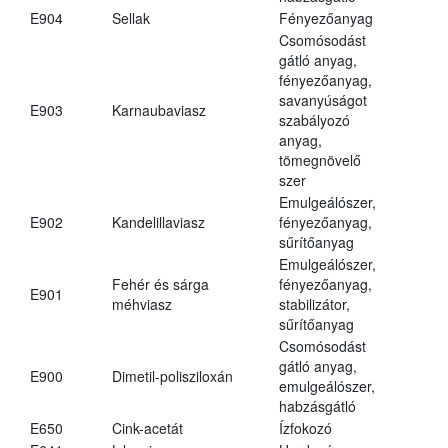
E904
Sellak
Fényezőanyag
Csomósodást
gátló anyag,
fényezőanyag,
savanyúságot
E903
Karnaubaviasz
szabályozó
anyag,
tömegnövelő
szer
Emulgeálószer,
E902
Kandelillaviasz
fényezőanyag,
sűrítőanyag
Emulgeálószer,
Fehér és sárga
fényezőanyag,
E901
méhviasz
stabilizátor,
sűrítőanyag
Csomósodást
gátló anyag,
E900
Dimetil-polisziloxán
emulgeálószer,
habzásgátló
E650
Cink-acetát
Ízfokozó