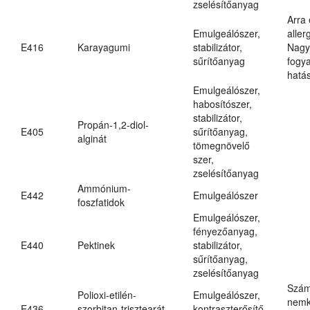
zselésítőanyag
Arra
Emulgeálószer,
aller
E416
Karayagumi
stabilizátor,
Nagy
sűrítőanyag
fogy
hatá
Emulgeálószer,
habosítószer,
stabilizátor,
Propán-1,2-diol-
E405
sűrítőanyag,
alginát
tömegnövelő
szer,
zselésítőanyag
Ammónium-
E442
Emulgeálószer
foszfatidok
Emulgeálószer,
fényezőanyag,
E440
Pektinek
stabilizátor,
sűrítőanyag,
zselésítőanyag
Szám
Polioxi-etilén-
Emulgeálószer,
nemk
E436
szorbitan-trisztearát
kontraszterősítő,