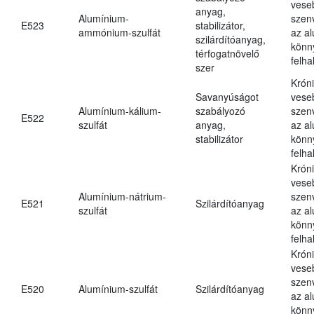
vese
anyag,
Alumínium-
szen
E523
stabilizátor,
ammónium-szulfát
az a
szilárdítóanyag,
könn
térfogatnövelő
felh
szer
Krón
Savanyúságot
vese
Alumínium-kálium-
szabályozó
szen
E522
szulfát
anyag,
az a
stabilizátor
könn
felh
Krón
vese
Alumínium-nátrium-
szen
E521
Szilárdítóanyag
szulfát
az a
könn
felh
Krón
vese
szen
E520
Alumínium-szulfát
Szilárdítóanyag
az a
könn