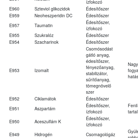
ízfokozó
E960
Szteviol glikozidok
Édesítőszer
E959
Neoheszperidin DC
Édesítőszer
Édesítőszer,
E957
Taumatin
ízfokozó
E955
Szukralóz
Édesítőszer
E954
Szacharinok
Édesítőszer
Csomósodást
gátló anyag,
édesítőszer,
Nagy
fényezőanyag,
E953
Izomalt
fogy
stabilizátor,
hatá
sűrítőanyag,
tömegnövelő
szer
E952
Ciklamátok
Édesítőszer
Édesítőszer,
Fenil
E951
Aszpartám
ízfokozó
tarta
Édesítőszer,
E950
Aceszulfám K
ízfokozó
Gyúl
E949
Hidrogén
Csomagológáz
robba