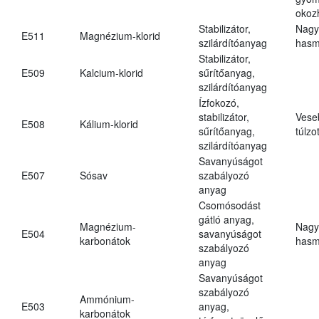
okoz
Stabilizátor,
Nagy
E511
Magnézium-klorid
szilárdítóanyag
hasm
Stabilizátor,
E509
Kalcium-klorid
sűrítőanyag,
szilárdítóanyag
Ízfokozó,
stabilizátor,
Vese
E508
Kálium-klorid
sűrítőanyag,
túlzo
szilárdítóanyag
Savanyúságot
E507
Sósav
szabályozó
anyag
Csomósodást
gátló anyag,
Magnézium-
Nagy
E504
savanyúságot
karbonátok
hasm
szabályozó
anyag
Savanyúságot
szabályozó
Ammónium-
E503
anyag,
karbonátok