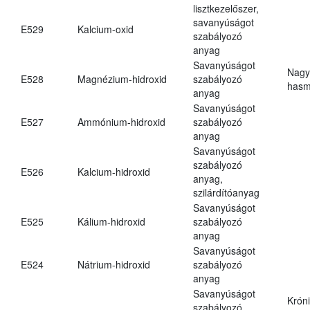
lisztkezelőszer,
savanyúságot
E529
Kalcium-oxid
szabályozó
anyag
Savanyúságot
Nagy
E528
Magnézium-hidroxid
szabályozó
hasm
anyag
Savanyúságot
E527
Ammónium-hidroxid
szabályozó
anyag
Savanyúságot
szabályozó
E526
Kalcium-hidroxid
anyag,
szilárdítóanyag
Savanyúságot
E525
Kálium-hidroxid
szabályozó
anyag
Savanyúságot
E524
Nátrium-hidroxid
szabályozó
anyag
Savanyúságot
Krón
szabályozó