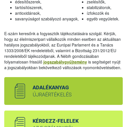
édesítőszerek,
zselésítők,
tartósítószerek,
stabilizátorok,
antioxidánsok,
ízfokozók és
savanyúságot szabályozó anyagok,
egyéb vegyületek.
E-szám keresőnk a fogyasztók tájékoztatására szolgál. Kérjük,
hogy az élelmiszeripari vállalkozók minden esetben az aktuálisan
hatályos jogszabályokból, az Európai Parlament és a Tanács
1333/2008/EK rendeletéből, valamint a Bizottság 231/2012/EU
rendeletéből tájékozódjanak. A Nébih gondozásában
folyamatosan frissülő
jogszabálygyűjtemény
is segítséget nyújt
a jogszabályokban bekövetkező változások nyomonkövetésében.
ADALÉKANYAG
ÚJRAÉRTÉKELÉS
KÉRDEZZ-FELELEK