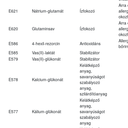
Arra
E621
Nátrium-glutamát
Ízfokozó
aller
okoz
Arra
E620
Glutaminsav
Ízfokozó
aller
okoz
Aller
E586
4-hexil-rezorcin
Antioxidáns
bőrir
E585
Vas(II)-laktát
Stabilizátor
E579
Vas(II)-glükonát
Stabilizátor
Kelátképző
anyag,
savanyúságot
E578
Kalcium-glükonát
szabályozó
anyag,
szilárdítóanyag
Kelátképző
anyag,
E577
Kálium-glükonát
savanyúságot
szabályozó
anyag