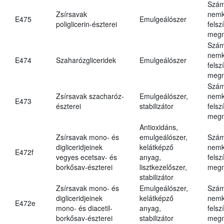
Szám
Zsírsavak
nemk
E475
Emulgeálószer
poliglicerin-észterei
felsz
megn
Szám
nemk
E474
Szaharózgliceridek
Emulgeálószer
felsz
megn
Szám
Zsírsavak szacharóz-
Emulgeálószer,
nemk
E473
észterei
stabilizátor
felsz
megn
Antioxidáns,
Zsírsavak mono- és
emulgeálószer,
Szám
digliceridjeinek
kelátképző
nemk
E472f
vegyes ecetsav- és
anyag,
felsz
borkősav-észterei
lisztkezelőszer,
megn
stabilizátor
Zsírsavak mono- és
Emulgeálószer,
Szám
digliceridjeinek
kelátképző
nemk
E472e
mono- és diacetil-
anyag,
felsz
borkősav-észterei
stabilizátor
megn