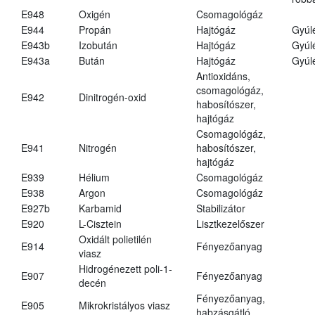
E948
Oxigén
Csomagológáz
E944
Propán
Hajtógáz
Gyúl
E943b
Izobután
Hajtógáz
Gyúl
E943a
Bután
Hajtógáz
Gyúl
Antioxidáns,
csomagológáz,
E942
Dinitrogén-oxid
habosítószer,
hajtógáz
Csomagológáz,
E941
Nitrogén
habosítószer,
hajtógáz
E939
Hélium
Csomagológáz
E938
Argon
Csomagológáz
E927b
Karbamid
Stabilizátor
E920
L-Cisztein
Lisztkezelőszer
Oxidált polietilén
E914
Fényezőanyag
viasz
Hidrogénezett poli-1-
E907
Fényezőanyag
decén
Fényezőanyag,
E905
Mikrokristályos viasz
habzásgátló