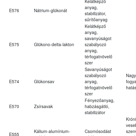
Kelátképző
anyag,
E576
Nátrium-glükonát
stabilizátor,
sűrítőanyag
Kelátképző
anyag,
savanyúságot
E575
Glükono-delta-lakton
szabályozó
anyag,
térfogatnövelő
szer
Savanyúságot
szabályozó
Nagy
E574
Glükonsav
anyag,
fogy
térfogatnövelő
hatá
szer
Fényezőanyag,
E570
Zsírsavak
habzásgátló,
stabilizátor
Krón
vese
Kálium-alumínium-
Csomósodást
szen
E555