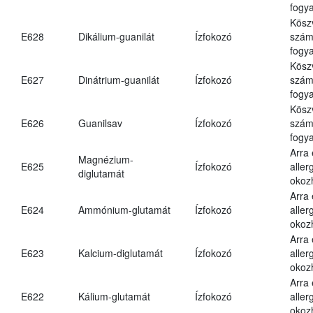
fogya
Kösz
E628
Dikálium-guanilát
Ízfokozó
számá
fogya
Kösz
E627
Dinátrium-guanilát
Ízfokozó
számá
fogya
Kösz
E626
Guanilsav
Ízfokozó
számá
fogya
Arra
Magnézium-
E625
Ízfokozó
aller
diglutamát
okoz
Arra
E624
Ammónium-glutamát
Ízfokozó
aller
okoz
Arra
E623
Kalcium-diglutamát
Ízfokozó
aller
okoz
Arra
E622
Kálium-glutamát
Ízfokozó
aller
okoz