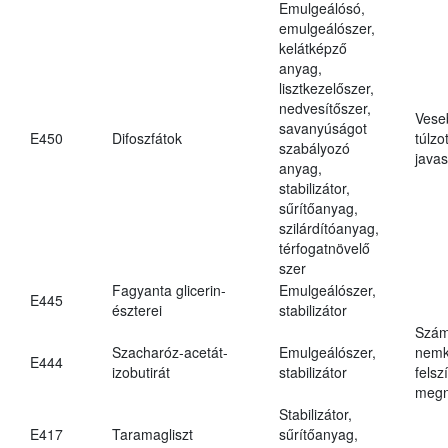
Emulgeálósó,
emulgeálószer,
kelátképző
anyag,
lisztkezelőszer,
nedvesítőszer,
Vese
savanyúságot
E450
Difoszfátok
túlzo
szabályozó
javas
anyag,
stabilizátor,
sűrítőanyag,
szilárdítóanyag,
térfogatnövelő
szer
Fagyanta glicerin-
Emulgeálószer,
E445
észterei
stabilizátor
Szám
Szacharóz-acetát-
Emulgeálószer,
nemk
E444
izobutirát
stabilizátor
felsz
megn
Stabilizátor,
E417
Taramagliszt
sűrítőanyag,