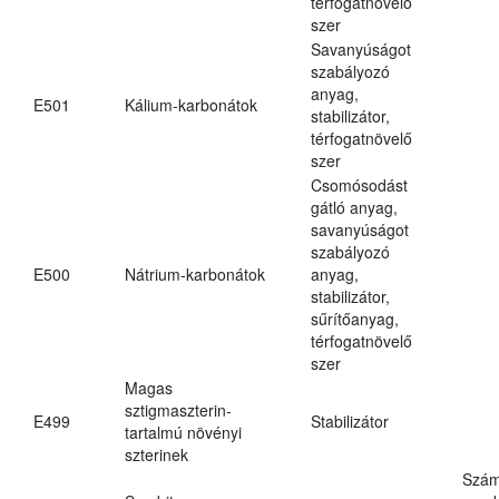
térfogatnövelő
szer
Savanyúságot
szabályozó
anyag,
E501
Kálium-karbonátok
stabilizátor,
térfogatnövelő
szer
Csomósodást
gátló anyag,
savanyúságot
szabályozó
E500
Nátrium-karbonátok
anyag,
stabilizátor,
sűrítőanyag,
térfogatnövelő
szer
Magas
sztigmaszterin-
E499
Stabilizátor
tartalmú növényi
szterinek
Szám