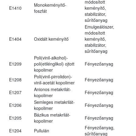
módosított
Monokeményítő-
E1410
keményítő,
foszfát
stabilizátor,
sűrítőanyag
Emulgeálószer,
módosított
E1404
Oxidált keményítő
keményítő,
stabilizátor,
sűrítőanyag
Poli(vinil-alkohol)-
E1209
poli(etilénglikol) ojtott
Fényezőanyag
kopolimer
Poli(vinil-pirrolidon)-
E1208
Fényezőanyag
vinil-acetát kopolimer
Anionos metakrilát-
E1207
Fényezőanyag
kopolimer
Semleges metakrilát-
E1206
Fényezőanyag
kopolimer
Bázikus metakrilát-
E1205
Fényezőanyag
kopolimer
Fényezőanyag,
E1204
Pullulán
sűrítőanyag