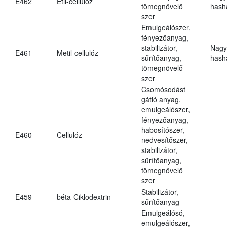
E462
Etil-cellulóz
tömegnövelő
hasha
szer
Emulgeálószer,
fényezőanyag,
stabilizátor,
Nagy
E461
Metil-cellulóz
sűrítőanyag,
hasha
tömegnövelő
szer
Csomósodást
gátló anyag,
emulgeálószer,
fényezőanyag,
habosítószer,
E460
Cellulóz
nedvesítőszer,
stabilizátor,
sűrítőanyag,
tömegnövelő
szer
Stabilizátor,
E459
béta-Ciklodextrin
sűrítőanyag
Emulgeálósó,
emulgeálószer,