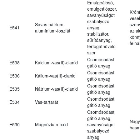
Emulgeálósó,
emulgeálószer,
Krón
savanyúságot
vese
szabályozó
Savas nátrium-
szen
E541
anyag,
alumínium-foszfát
az a
stabilizátor,
könn
sűrítőanyag,
felh
térfogatnövelő
szer
Csomósodást
E538
Kalcium-vas(II)-cianid
gátló anyag
Csomósodást
E536
Kálium-vas(II)-cianid
gátló anyag
Csomósodást
E535
Nátrium-vas(II)-cianid
gátló anyag
Csomósodást
E534
Vas-tartarát
gátló anyag
Csomósodást
gátló anyag,
Nagy
E530
Magnézium-oxid
savanyúságot
hasm
szabályozó
anyag