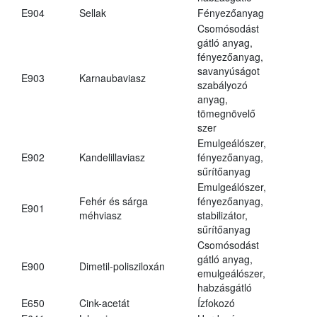
E904
Sellak
Fényezőanyag
Csomósodást
gátló anyag,
fényezőanyag,
savanyúságot
E903
Karnaubaviasz
szabályozó
anyag,
tömegnövelő
szer
Emulgeálószer,
E902
Kandelillaviasz
fényezőanyag,
sűrítőanyag
Emulgeálószer,
Fehér és sárga
fényezőanyag,
E901
méhviasz
stabilizátor,
sűrítőanyag
Csomósodást
gátló anyag,
E900
Dimetil-polisziloxán
emulgeálószer,
habzásgátló
E650
Cink-acetát
Ízfokozó