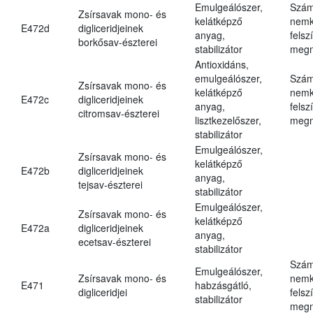
Emulgeálószer,
Szám
Zsírsavak mono- és
kelátképző
nemk
E472d
digliceridjeinek
anyag,
felsz
borkősav-észterei
stabilizátor
megn
Antioxidáns,
emulgeálószer,
Szám
Zsírsavak mono- és
kelátképző
nemk
E472c
digliceridjeinek
anyag,
felsz
citromsav-észterei
lisztkezelőszer,
megn
stabilizátor
Emulgeálószer,
Zsírsavak mono- és
kelátképző
E472b
digliceridjeinek
anyag,
tejsav-észterei
stabilizátor
Emulgeálószer,
Zsírsavak mono- és
kelátképző
E472a
digliceridjeinek
anyag,
ecetsav-észterei
stabilizátor
Szám
Emulgeálószer,
Zsírsavak mono- és
nemk
E471
habzásgátló,
digliceridjei
felsz
stabilizátor
megn