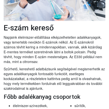
E-szám kereső
Napjaink élelmiszer-előállítása elképzelhetetlen adalékanyagok,
vagy ismertebb nevükön E-számok nélkül. Az E-számokról
számos tévhit kering a mindennapokban, vannak, akik kizárólag
E-mentes terméket szeretnének látni a boltok polcain. Pedig
tévhit, hogy minden E-szám mesterséges. Az E330 például nem
más, mint a citromsav.
Szűrhető, kereshető adatbázisunk segítségével megismerhetik az
egyes adalékanyagok fontosabb funkcióit, esetleges
kockázataikat, a részletekre kattintva pedig arról is olvashatnak,
hogy mely termékekben fordulnak elő leggyakrabban és további
szakirodalmat is ajánlunk.
Főbb adalékanyag csoportok
élelmiszer-színezékek,
sűrítők,