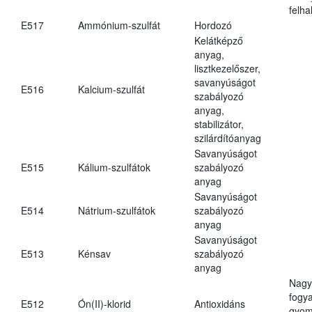
felh
E517
Ammónium-szulfát
Hordozó
Kelátképző
anyag,
lisztkezelőszer,
savanyúságot
E516
Kalcium-szulfát
szabályozó
anyag,
stabilizátor,
szilárdítóanyag
Savanyúságot
E515
Kálium-szulfátok
szabályozó
anyag
Savanyúságot
E514
Nátrium-szulfátok
szabályozó
anyag
Savanyúságot
E513
Kénsav
szabályozó
anyag
Nagy
fogy
E512
Ón(II)-klorid
Antioxidáns
gyom