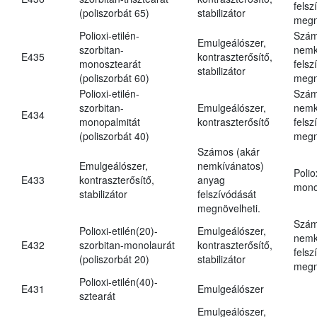
felsz
(poliszorbát 65)
stabilizátor
megn
Polioxi-etilén-
Szám
Emulgeálószer,
szorbitan-
nemk
E435
kontraszterősítő,
monosztearát
felsz
stabilizátor
(poliszorbát 60)
megn
Polioxi-etilén-
Szám
szorbitan-
Emulgeálószer,
nemk
E434
monopalmitát
kontraszterősítő
felsz
(poliszorbát 40)
megn
Számos (akár
Emulgeálószer,
nemkívánatos)
Polio
E433
kontraszterősítő,
anyag
mono
stabilizátor
felszívódását
megnövelheti.
Szám
Polioxi-etilén(20)-
Emulgeálószer,
nemk
E432
szorbitan-monolaurát
kontraszterősítő,
felsz
(poliszorbát 20)
stabilizátor
megn
Polioxi-etilén(40)-
E431
Emulgeálószer
sztearát
Emulgeálószer,