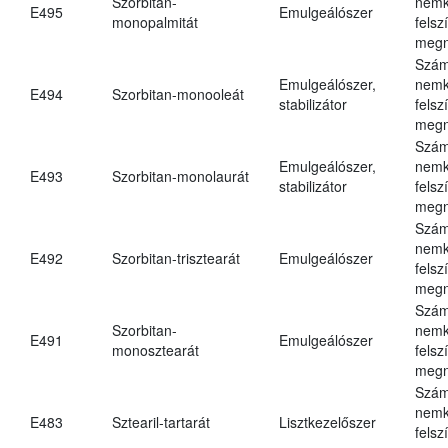
Szorbitan-
nemk
E495
Emulgeálószer
monopalmitát
felsz
megn
Szám
Emulgeálószer,
nemk
E494
Szorbitan-monooleát
stabilizátor
felsz
megn
Szám
Emulgeálószer,
nemk
E493
Szorbitan-monolaurát
stabilizátor
felsz
megn
Szám
nemk
E492
Szorbitan-trisztearát
Emulgeálószer
felsz
megn
Szám
Szorbitan-
nemk
E491
Emulgeálószer
monosztearát
felsz
megn
Szám
nemk
E483
Sztearil-tartarát
Lisztkezelőszer
felsz