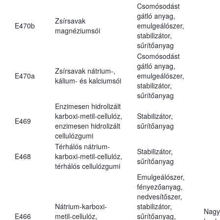
Csomósodást
gátló anyag,
Zsírsavak
E470b
emulgeálószer,
magnéziumsói
stabilizátor,
sűrítőanyag
Csomósodást
gátló anyag,
Zsírsavak nátrium-,
E470a
emulgeálószer,
kálium- és kalciumsói
stabilizátor,
sűrítőanyag
Enzimesen hidrolizált
karboxi-metil-cellulóz,
Stabilizátor,
E469
enzimesen hidrolizált
sűrítőanyag
cellulózgumi
Térhálós nátrium-
Stabilizátor,
E468
karboxi-metil-cellulóz,
sűrítőanyag
térhálós cellulózgumi
Emulgeálószer,
fényezőanyag,
nedvesítőszer,
Nátrium-karboxi-
stabilizátor,
Nagy
E466
metil-cellulóz,
sűrítőanyag,