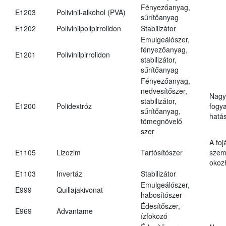
Fényezőanyag,
E1203
Polivinil-alkohol (PVA)
sűrítőanyag
E1202
Polivinilpolipirrolidon
Stabilizátor
Emulgeálószer,
fényezőanyag,
E1201
Polivinilpirrolidon
stabilizátor,
sűrítőanyag
Fényezőanyag,
nedvesítőszer,
Nagy
stabilizátor,
E1200
Polidextróz
fogy
sűrítőanyag,
hatá
tömegnövelő
szer
A toj
E1105
Lizozim
Tartósítószer
szem
okoz
E1103
Invertáz
Stabilizátor
Emulgeálószer,
E999
Quillajakivonat
habosítószer
Édesítőszer,
E969
Advantame
ízfokozó