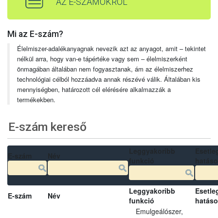
AZ E-SZÁMOKRÓL
Mi az E-szám?
Élelmiszer-adalékanyagnak nevezik azt az anyagot, amit – tekintet
nélkül arra, hogy van-e tápértéke vagy sem – élelmiszerként
önmagában általában nem fogyasztanak, ám az élelmiszerhez
technológiai célból hozzáadva annak részévé válik. Általában kis
mennyiségben, határozott cél elérésére alkalmazzák a
termékekben.
E-szám kereső
Leggyakoribb
Esetle
E-szám
Név
funkció
hatás
Leggyakoribb
Esetle
E-szám
Név
funkció
hatás
Emulgeálószer,