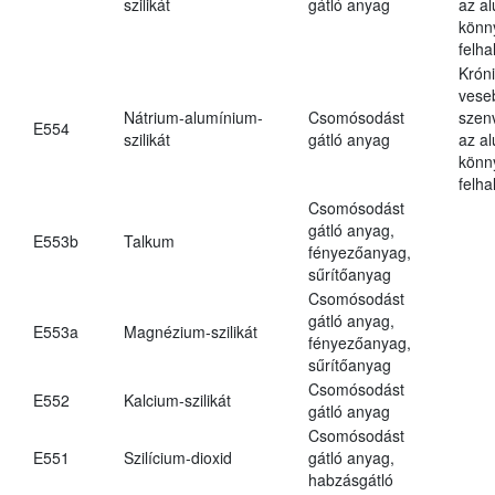
szilikát
gátló anyag
az a
könn
felh
Krón
vese
Nátrium-alumínium-
Csomósodást
szen
E554
szilikát
gátló anyag
az a
könn
felh
Csomósodást
gátló anyag,
E553b
Talkum
fényezőanyag,
sűrítőanyag
Csomósodást
gátló anyag,
E553a
Magnézium-szilikát
fényezőanyag,
sűrítőanyag
Csomósodást
E552
Kalcium-szilikát
gátló anyag
Csomósodást
E551
Szilícium-dioxid
gátló anyag,
habzásgátló