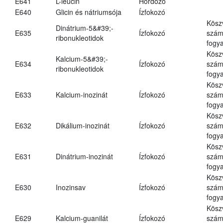
E641
L-leucin
Hordozó
E640
Glicin és nátriumsója
Ízfokozó
Kösz
Dinátrium-5&#39;-
E635
Ízfokozó
számá
ribonukleotidok
fogya
Kösz
Kalcium-5&#39;-
E634
Ízfokozó
számá
ribonukleotidok
fogya
Kösz
E633
Kalcium-inozinát
Ízfokozó
számá
fogya
Kösz
E632
Dikálium-inozinát
Ízfokozó
számá
fogya
Kösz
E631
Dinátrium-inozinát
Ízfokozó
számá
fogya
Kösz
E630
Inozinsav
Ízfokozó
számá
fogya
Kösz
E629
Kalcium-guanilát
Ízfokozó
számá