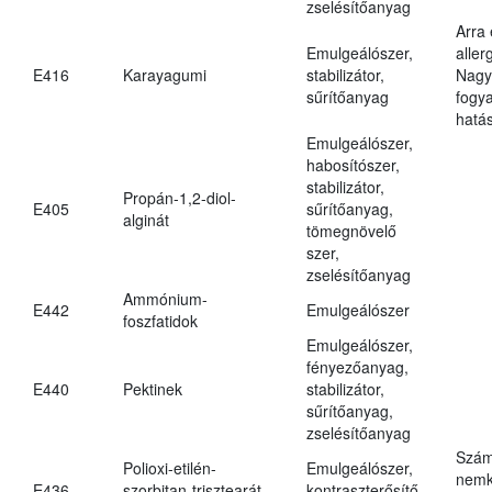
zselésítőanyag
Arra
Emulgeálószer,
aller
E416
Karayagumi
stabilizátor,
Nagy
sűrítőanyag
fogy
hatá
Emulgeálószer,
habosítószer,
stabilizátor,
Propán-1,2-diol-
E405
sűrítőanyag,
alginát
tömegnövelő
szer,
zselésítőanyag
Ammónium-
E442
Emulgeálószer
foszfatidok
Emulgeálószer,
fényezőanyag,
E440
Pektinek
stabilizátor,
sűrítőanyag,
zselésítőanyag
Szám
Polioxi-etilén-
Emulgeálószer,
nemk
E436
szorbitan-trisztearát
kontraszterősítő,