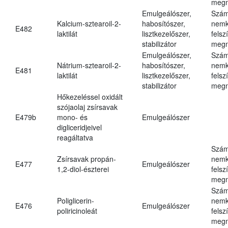
megn
Emulgeálószer,
Szám
Kalcium-sztearoil-2-
habosítószer,
nemk
E482
laktilát
lisztkezelőszer,
felsz
stabilizátor
megn
Emulgeálószer,
Szám
Nátrium-sztearoil-2-
habosítószer,
nemk
E481
laktilát
lisztkezelőszer,
felsz
stabilizátor
megn
Hőkezeléssel oxidált
szójaolaj zsírsavak
E479b
mono- és
Emulgeálószer
digliceridjeivel
reagáltatva
Szám
Zsírsavak propán-
nemk
E477
Emulgeálószer
1,2-diol-észterei
felsz
megn
Szám
Poliglicerin-
nemk
E476
Emulgeálószer
poliricinoleát
felsz
megn