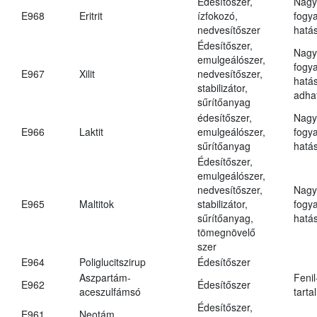
Édesítőszer,
Nagy
E968
Eritrit
ízfokozó,
fogy
nedvesítőszer
hatá
Édesítőszer,
Nagy
emulgeálószer,
fogy
E967
Xilit
nedvesítőszer,
hatá
stabilizátor,
adha
sűrítőanyag
édesítőszer,
Nagy
E966
Laktit
emulgeálószer,
fogy
sűrítőanyag
hatá
Édesítőszer,
emulgeálószer,
nedvesítőszer,
Nagy
E965
Maltitok
stabilizátor,
fogy
sűrítőanyag,
hatá
tömegnövelő
szer
E964
Poliglucitszirup
Édesítőszer
Aszpartám-
Fenil
E962
Édesítőszer
aceszulfámsó
tarta
Édesítőszer,
E961
Neotám