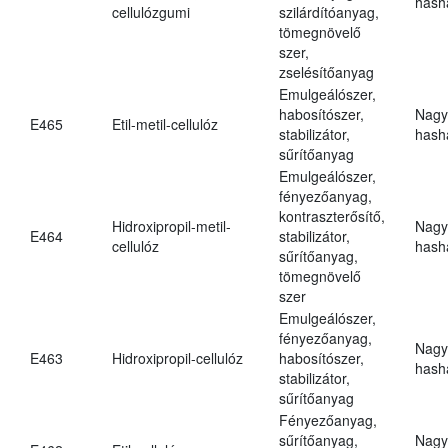
hasha
cellulózgumi
szilárdítóanyag,
tömegnövelő
szer,
zselésítőanyag
Emulgeálószer,
habosítószer,
Nagy
E465
Etil-metil-cellulóz
stabilizátor,
hasha
sűrítőanyag
Emulgeálószer,
fényezőanyag,
kontraszterősítő,
Hidroxipropil-metil-
Nagy
E464
stabilizátor,
cellulóz
hasha
sűrítőanyag,
tömegnövelő
szer
Emulgeálószer,
fényezőanyag,
Nagy
E463
Hidroxipropil-cellulóz
habosítószer,
hasha
stabilizátor,
sűrítőanyag
Fényezőanyag,
sűrítőanyag,
Nagy