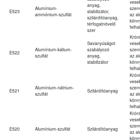
vese
anyag,
Alumínium-
szen
E523
stabilizátor,
ammónium-szulfát
az a
szilárdítóanyag,
könn
térfogatnövelő
felh
szer
Krón
Savanyúságot
vese
Alumínium-kálium-
szabályozó
szen
E522
szulfát
anyag,
az a
stabilizátor
könn
felh
Krón
vese
Alumínium-nátrium-
szen
E521
Szilárdítóanyag
szulfát
az a
könn
felh
Krón
vese
szen
E520
Alumínium-szulfát
Szilárdítóanyag
az a
könn