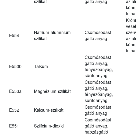
szilikát
gátló anyag
az a
könn
felh
Krón
vese
Nátrium-alumínium-
Csomósodást
szen
E554
szilikát
gátló anyag
az a
könn
felh
Csomósodást
gátló anyag,
E553b
Talkum
fényezőanyag,
sűrítőanyag
Csomósodást
gátló anyag,
E553a
Magnézium-szilikát
fényezőanyag,
sűrítőanyag
Csomósodást
E552
Kalcium-szilikát
gátló anyag
Csomósodást
E551
Szilícium-dioxid
gátló anyag,
habzásgátló