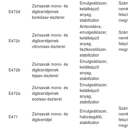
Emulgeálószer,
Szám
Zsírsavak mono- és
kelátképző
nemk
E472d
digliceridjeinek
anyag,
felsz
borkősav-észterei
stabilizátor
megn
Antioxidáns,
emulgeálószer,
Szám
Zsírsavak mono- és
kelátképző
nemk
E472c
digliceridjeinek
anyag,
felsz
citromsav-észterei
lisztkezelőszer,
megn
stabilizátor
Emulgeálószer,
Zsírsavak mono- és
kelátképző
E472b
digliceridjeinek
anyag,
tejsav-észterei
stabilizátor
Emulgeálószer,
Zsírsavak mono- és
kelátképző
E472a
digliceridjeinek
anyag,
ecetsav-észterei
stabilizátor
Szám
Emulgeálószer,
Zsírsavak mono- és
nemk
E471
habzásgátló,
digliceridjei
felsz
stabilizátor
megn