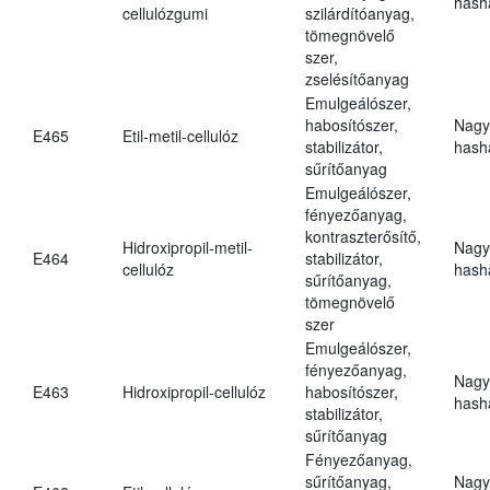
hasha
cellulózgumi
szilárdítóanyag,
tömegnövelő
szer,
zselésítőanyag
Emulgeálószer,
habosítószer,
Nagy
E465
Etil-metil-cellulóz
stabilizátor,
hasha
sűrítőanyag
Emulgeálószer,
fényezőanyag,
kontraszterősítő,
Hidroxipropil-metil-
Nagy
E464
stabilizátor,
cellulóz
hasha
sűrítőanyag,
tömegnövelő
szer
Emulgeálószer,
fényezőanyag,
Nagy
E463
Hidroxipropil-cellulóz
habosítószer,
hasha
stabilizátor,
sűrítőanyag
Fényezőanyag,
sűrítőanyag,
Nagy