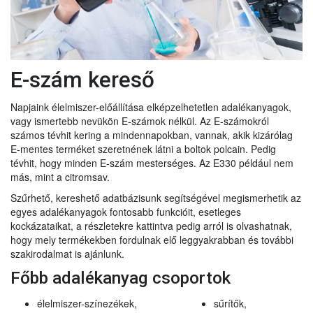
E-szám kereső
Napjaink élelmiszer-előállítása elképzelhetetlen adalékanyagok,
vagy ismertebb nevükön E-számok nélkül. Az E-számokról
számos tévhit kering a mindennapokban, vannak, akik kizárólag
E-mentes terméket szeretnének látni a boltok polcain. Pedig
tévhit, hogy minden E-szám mesterséges. Az E330 például nem
más, mint a citromsav.
Szűrhető, kereshető adatbázisunk segítségével megismerhetik az
egyes adalékanyagok fontosabb funkcióit, esetleges
kockázataikat, a részletekre kattintva pedig arról is olvashatnak,
hogy mely termékekben fordulnak elő leggyakrabban és további
szakirodalmat is ajánlunk.
Főbb adalékanyag csoportok
élelmiszer-színezékek,
sűrítők,