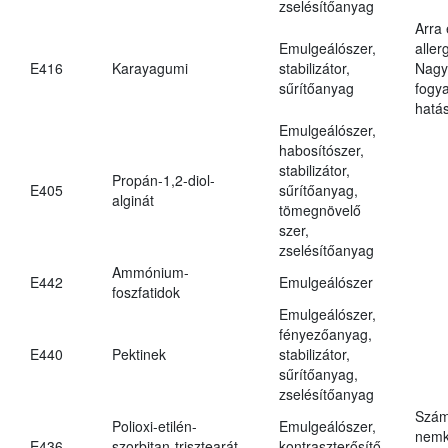
zselésítőanyag
Arra
Emulgeálószer,
aller
E416
Karayagumi
stabilizátor,
Nagy
sűrítőanyag
fogy
hatá
Emulgeálószer,
habosítószer,
stabilizátor,
Propán-1,2-diol-
E405
sűrítőanyag,
alginát
tömegnövelő
szer,
zselésítőanyag
Ammónium-
E442
Emulgeálószer
foszfatidok
Emulgeálószer,
fényezőanyag,
E440
Pektinek
stabilizátor,
sűrítőanyag,
zselésítőanyag
Szám
Polioxi-etilén-
Emulgeálószer,
nemk
E436
szorbitan-trisztearát
kontraszterősítő,