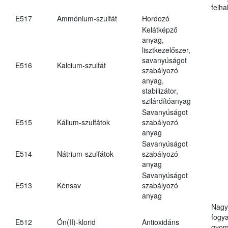
felh
E517
Ammónium-szulfát
Hordozó
Kelátképző
anyag,
lisztkezelőszer,
savanyúságot
E516
Kalcium-szulfát
szabályozó
anyag,
stabilizátor,
szilárdítóanyag
Savanyúságot
E515
Kálium-szulfátok
szabályozó
anyag
Savanyúságot
E514
Nátrium-szulfátok
szabályozó
anyag
Savanyúságot
E513
Kénsav
szabályozó
anyag
Nagy
fogy
E512
Ón(II)-klorid
Antioxidáns
gyom