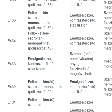
felsz
(poliszorbát 65)
stabilizátor
megn
Polioxi-etilén-
Szám
Emulgeálószer,
szorbitan-
nemk
E435
kontraszterősítő,
monosztearát
felsz
stabilizátor
(poliszorbát 60)
megn
Polioxi-etilén-
Szám
szorbitan-
Emulgeálószer,
nemk
E434
monopalmitát
kontraszterősítő
felsz
(poliszorbát 40)
megn
Számos (akár
Emulgeálószer,
nemkívánatos)
Polio
E433
kontraszterősítő,
anyag
mono
stabilizátor
felszívódását
megnövelheti.
Szám
Polioxi-etilén(20)-
Emulgeálószer,
nemk
E432
szorbitan-monolaurát
kontraszterősítő,
felsz
(poliszorbát 20)
stabilizátor
megn
Polioxi-etilén(40)-
E431
Emulgeálószer
sztearát
Emulgeálószer,