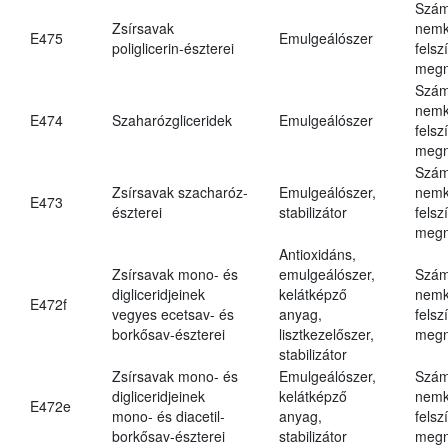
Szám
Zsírsavak
nemk
E475
Emulgeálószer
poliglicerin-észterei
felsz
megn
Szám
nemk
E474
Szaharózgliceridek
Emulgeálószer
felsz
megn
Szám
Zsírsavak szacharóz-
Emulgeálószer,
nemk
E473
észterei
stabilizátor
felsz
megn
Antioxidáns,
Zsírsavak mono- és
emulgeálószer,
Szám
digliceridjeinek
kelátképző
nemk
E472f
vegyes ecetsav- és
anyag,
felsz
borkősav-észterei
lisztkezelőszer,
megn
stabilizátor
Zsírsavak mono- és
Emulgeálószer,
Szám
digliceridjeinek
kelátképző
nemk
E472e
mono- és diacetil-
anyag,
felsz
borkősav-észterei
stabilizátor
megn