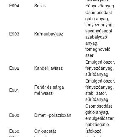
E904
Sellak
Fényezőanyag
Csomósodást
gátló anyag,
fényezőanyag,
savanyúságot
E903
Karnaubaviasz
szabályozó
anyag,
tömegnövelő
szer
Emulgeálószer,
E902
Kandelillaviasz
fényezőanyag,
sűrítőanyag
Emulgeálószer,
Fehér és sárga
fényezőanyag,
E901
méhviasz
stabilizátor,
sűrítőanyag
Csomósodást
gátló anyag,
E900
Dimetil-polisziloxán
emulgeálószer,
habzásgátló
E650
Cink-acetát
Ízfokozó