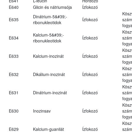
E641
L-leucin
Hordozó
E640
Glicin és nátriumsója
Ízfokozó
Kösz
Dinátrium-5&#39;-
E635
Ízfokozó
számá
ribonukleotidok
fogya
Kösz
Kalcium-5&#39;-
E634
Ízfokozó
számá
ribonukleotidok
fogya
Kösz
E633
Kalcium-inozinát
Ízfokozó
számá
fogya
Kösz
E632
Dikálium-inozinát
Ízfokozó
számá
fogya
Kösz
E631
Dinátrium-inozinát
Ízfokozó
számá
fogya
Kösz
E630
Inozinsav
Ízfokozó
számá
fogya
Kösz
E629
Kalcium-guanilát
Ízfokozó
számá