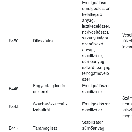
Emulgeálósó,
emulgeálószer,
kelátképző
anyag,
lisztkezelőszer,
nedvesítőszer,
Vese
savanyúságot
E450
Difoszfátok
túlzo
szabályozó
javas
anyag,
stabilizátor,
sűrítőanyag,
szilárdítóanyag,
térfogatnövelő
szer
Fagyanta glicerin-
Emulgeálószer,
E445
észterei
stabilizátor
Szám
Szacharóz-acetát-
Emulgeálószer,
nemk
E444
izobutirát
stabilizátor
felsz
megn
Stabilizátor,
E417
Taramagliszt
sűrítőanyag,