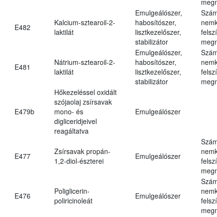
megn
Emulgeálószer,
Szám
Kalcium-sztearoil-2-
habosítószer,
nemk
E482
laktilát
lisztkezelőszer,
felsz
stabilizátor
megn
Emulgeálószer,
Szám
Nátrium-sztearoil-2-
habosítószer,
nemk
E481
laktilát
lisztkezelőszer,
felsz
stabilizátor
megn
Hőkezeléssel oxidált
szójaolaj zsírsavak
E479b
mono- és
Emulgeálószer
digliceridjeivel
reagáltatva
Szám
Zsírsavak propán-
nemk
E477
Emulgeálószer
1,2-diol-észterei
felsz
megn
Szám
Poliglicerin-
nemk
E476
Emulgeálószer
poliricinoleát
felsz
megn