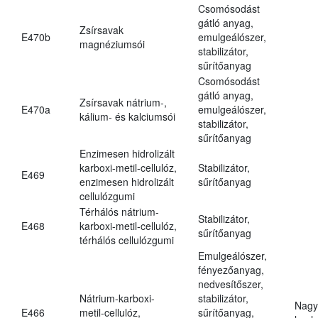
Csomósodást
gátló anyag,
Zsírsavak
E470b
emulgeálószer,
magnéziumsói
stabilizátor,
sűrítőanyag
Csomósodást
gátló anyag,
Zsírsavak nátrium-,
E470a
emulgeálószer,
kálium- és kalciumsói
stabilizátor,
sűrítőanyag
Enzimesen hidrolizált
karboxi-metil-cellulóz,
Stabilizátor,
E469
enzimesen hidrolizált
sűrítőanyag
cellulózgumi
Térhálós nátrium-
Stabilizátor,
E468
karboxi-metil-cellulóz,
sűrítőanyag
térhálós cellulózgumi
Emulgeálószer,
fényezőanyag,
nedvesítőszer,
Nátrium-karboxi-
stabilizátor,
Nagy
E466
metil-cellulóz,
sűrítőanyag,