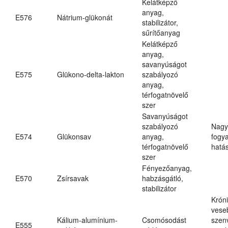
Kelátképző
anyag,
E576
Nátrium-glükonát
stabilizátor,
sűrítőanyag
Kelátképző
anyag,
savanyúságot
E575
Glükono-delta-lakton
szabályozó
anyag,
térfogatnövelő
szer
Savanyúságot
szabályozó
Nagy
E574
Glükonsav
anyag,
fogy
térfogatnövelő
hatá
szer
Fényezőanyag,
E570
Zsírsavak
habzásgátló,
stabilizátor
Krón
vese
Kálium-alumínium-
Csomósodást
szen
E555