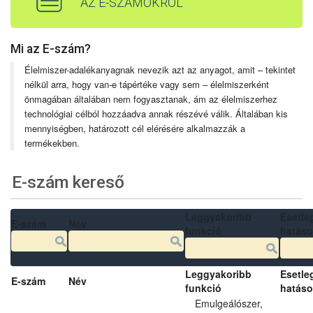
AZ E-SZÁMOKRÓL
Mi az E-szám?
Élelmiszer-adalékanyagnak nevezik azt az anyagot, amit – tekintet
nélkül arra, hogy van-e tápértéke vagy sem – élelmiszerként
önmagában általában nem fogyasztanak, ám az élelmiszerhez
technológiai célból hozzáadva annak részévé válik. Általában kis
mennyiségben, határozott cél elérésére alkalmazzák a
termékekben.
E-szám kereső
Leggyakoribb
Esetle
E-szám
Név
funkció
hatás
Leggyakoribb
Esetle
E-szám
Név
funkció
hatás
Emulgeálószer,