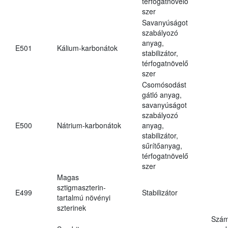
térfogatnövelő
szer
Savanyúságot
szabályozó
anyag,
E501
Kálium-karbonátok
stabilizátor,
térfogatnövelő
szer
Csomósodást
gátló anyag,
savanyúságot
szabályozó
E500
Nátrium-karbonátok
anyag,
stabilizátor,
sűrítőanyag,
térfogatnövelő
szer
Magas
sztigmaszterin-
E499
Stabilizátor
tartalmú növényi
szterinek
Szám