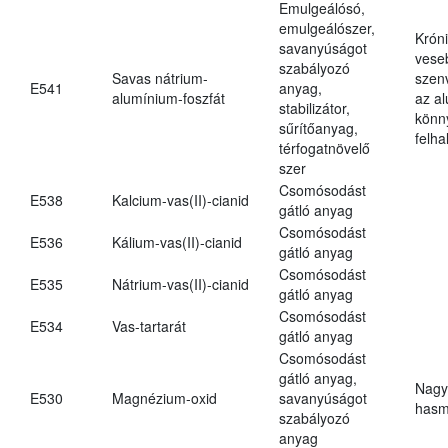
Emulgeálósó,
emulgeálószer,
Krón
savanyúságot
vese
szabályozó
Savas nátrium-
szen
E541
anyag,
alumínium-foszfát
az a
stabilizátor,
könn
sűrítőanyag,
felh
térfogatnövelő
szer
Csomósodást
E538
Kalcium-vas(II)-cianid
gátló anyag
Csomósodást
E536
Kálium-vas(II)-cianid
gátló anyag
Csomósodást
E535
Nátrium-vas(II)-cianid
gátló anyag
Csomósodást
E534
Vas-tartarát
gátló anyag
Csomósodást
gátló anyag,
Nagy
E530
Magnézium-oxid
savanyúságot
hasm
szabályozó
anyag