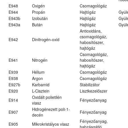
E948
Oxigén
Csomagológáz
E944
Propán
Hajtógáz
Gyúl
E943b
Izobután
Hajtógáz
Gyúl
E943a
Bután
Hajtógáz
Gyúl
Antioxidáns,
csomagológáz,
E942
Dinitrogén-oxid
habosítószer,
hajtógáz
Csomagológáz,
E941
Nitrogén
habosítószer,
hajtógáz
E939
Hélium
Csomagológáz
E938
Argon
Csomagológáz
E927b
Karbamid
Stabilizátor
E920
L-Cisztein
Lisztkezelőszer
Oxidált polietilén
E914
Fényezőanyag
viasz
Hidrogénezett poli-1-
E907
Fényezőanyag
decén
Fényezőanyag,
E905
Mikrokristályos viasz
habzásgátló