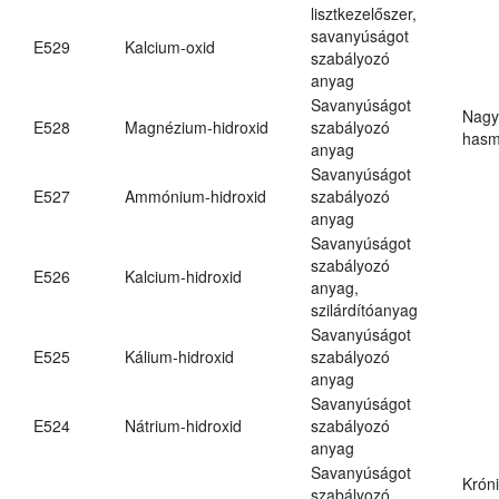
lisztkezelőszer,
savanyúságot
E529
Kalcium-oxid
szabályozó
anyag
Savanyúságot
Nagy
E528
Magnézium-hidroxid
szabályozó
hasm
anyag
Savanyúságot
E527
Ammónium-hidroxid
szabályozó
anyag
Savanyúságot
szabályozó
E526
Kalcium-hidroxid
anyag,
szilárdítóanyag
Savanyúságot
E525
Kálium-hidroxid
szabályozó
anyag
Savanyúságot
E524
Nátrium-hidroxid
szabályozó
anyag
Savanyúságot
Krón
szabályozó