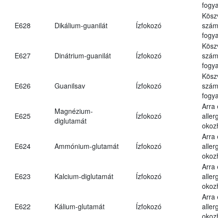
fogya
Kösz
E628
Dikálium-guanilát
Ízfokozó
számá
fogya
Kösz
E627
Dinátrium-guanilát
Ízfokozó
számá
fogya
Kösz
E626
Guanilsav
Ízfokozó
számá
fogya
Arra
Magnézium-
E625
Ízfokozó
aller
diglutamát
okoz
Arra
E624
Ammónium-glutamát
Ízfokozó
aller
okoz
Arra
E623
Kalcium-diglutamát
Ízfokozó
aller
okoz
Arra
E622
Kálium-glutamát
Ízfokozó
aller
okoz