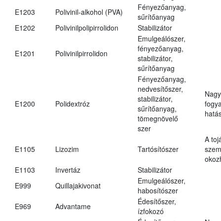
Fényezőanyag,
E1203
Polivinil-alkohol (PVA)
sűrítőanyag
E1202
Polivinilpolipirrolidon
Stabilizátor
Emulgeálószer,
fényezőanyag,
E1201
Polivinilpirrolidon
stabilizátor,
sűrítőanyag
Fényezőanyag,
nedvesítőszer,
Nagy
stabilizátor,
E1200
Polidextróz
fogy
sűrítőanyag,
hatá
tömegnövelő
szer
A toj
E1105
Lizozim
Tartósítószer
szem
okoz
E1103
Invertáz
Stabilizátor
Emulgeálószer,
E999
Quillajakivonat
habosítószer
Édesítőszer,
E969
Advantame
ízfokozó