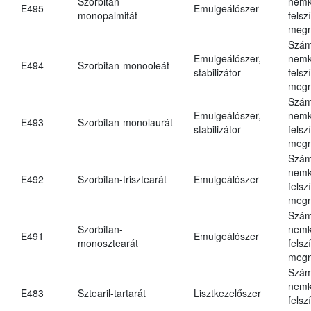
Szorbitan-
nemk
E495
Emulgeálószer
monopalmitát
felsz
megn
Szám
Emulgeálószer,
nemk
E494
Szorbitan-monooleát
stabilizátor
felsz
megn
Szám
Emulgeálószer,
nemk
E493
Szorbitan-monolaurát
stabilizátor
felsz
megn
Szám
nemk
E492
Szorbitan-trisztearát
Emulgeálószer
felsz
megn
Szám
Szorbitan-
nemk
E491
Emulgeálószer
monosztearát
felsz
megn
Szám
nemk
E483
Sztearil-tartarát
Lisztkezelőszer
felsz