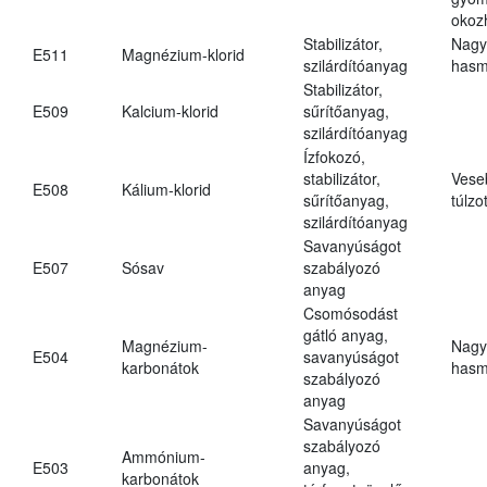
okoz
Stabilizátor,
Nagy
E511
Magnézium-klorid
szilárdítóanyag
hasm
Stabilizátor,
E509
Kalcium-klorid
sűrítőanyag,
szilárdítóanyag
Ízfokozó,
stabilizátor,
Vese
E508
Kálium-klorid
sűrítőanyag,
túlzo
szilárdítóanyag
Savanyúságot
E507
Sósav
szabályozó
anyag
Csomósodást
gátló anyag,
Magnézium-
Nagy
E504
savanyúságot
karbonátok
hasm
szabályozó
anyag
Savanyúságot
szabályozó
Ammónium-
E503
anyag,
karbonátok