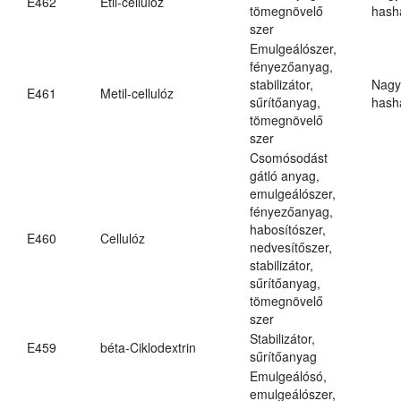
E462
Etil-cellulóz
tömegnövelő
hasha
szer
Emulgeálószer,
fényezőanyag,
stabilizátor,
Nagy
E461
Metil-cellulóz
sűrítőanyag,
hasha
tömegnövelő
szer
Csomósodást
gátló anyag,
emulgeálószer,
fényezőanyag,
habosítószer,
E460
Cellulóz
nedvesítőszer,
stabilizátor,
sűrítőanyag,
tömegnövelő
szer
Stabilizátor,
E459
béta-Ciklodextrin
sűrítőanyag
Emulgeálósó,
emulgeálószer,