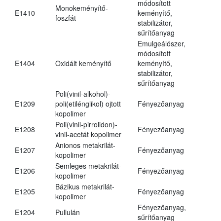
módosított
Monokeményítő-
E1410
keményítő,
foszfát
stabilizátor,
sűrítőanyag
Emulgeálószer,
módosított
E1404
Oxidált keményítő
keményítő,
stabilizátor,
sűrítőanyag
Poli(vinil-alkohol)-
E1209
poli(etilénglikol) ojtott
Fényezőanyag
kopolimer
Poli(vinil-pirrolidon)-
E1208
Fényezőanyag
vinil-acetát kopolimer
Anionos metakrilát-
E1207
Fényezőanyag
kopolimer
Semleges metakrilát-
E1206
Fényezőanyag
kopolimer
Bázikus metakrilát-
E1205
Fényezőanyag
kopolimer
Fényezőanyag,
E1204
Pullulán
sűrítőanyag