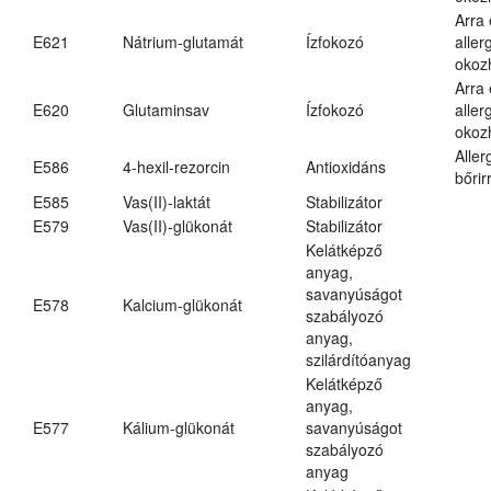
Arra
E621
Nátrium-glutamát
Ízfokozó
aller
okoz
Arra
E620
Glutaminsav
Ízfokozó
aller
okoz
Aller
E586
4-hexil-rezorcin
Antioxidáns
bőrir
E585
Vas(II)-laktát
Stabilizátor
E579
Vas(II)-glükonát
Stabilizátor
Kelátképző
anyag,
savanyúságot
E578
Kalcium-glükonát
szabályozó
anyag,
szilárdítóanyag
Kelátképző
anyag,
E577
Kálium-glükonát
savanyúságot
szabályozó
anyag