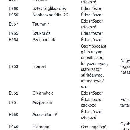
ízfokozó
E960
Szteviol glikozidok
Édesítőszer
E959
Neoheszperidin DC
Édesítőszer
Édesítőszer,
E957
Taumatin
ízfokozó
E955
Szukralóz
Édesítőszer
E954
Szacharinok
Édesítőszer
Csomósodást
gátló anyag,
édesítőszer,
Nagy
fényezőanyag,
E953
Izomalt
fogy
stabilizátor,
hatá
sűrítőanyag,
tömegnövelő
szer
E952
Ciklamátok
Édesítőszer
Édesítőszer,
Fenil
E951
Aszpartám
ízfokozó
tarta
Édesítőszer,
E950
Aceszulfám K
ízfokozó
Gyúl
E949
Hidrogén
Csomagológáz
robba