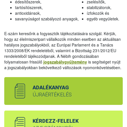
édesítőszerek,
zselésítők,
tartósítószerek,
stabilizátorok,
antioxidánsok,
ízfokozók és
savanyúságot szabályozó anyagok,
egyéb vegyületek.
E-szám keresőnk a fogyasztók tájékoztatására szolgál. Kérjük,
hogy az élelmiszeripari vállalkozók minden esetben az aktuálisan
hatályos jogszabályokból, az Európai Parlament és a Tanács
1333/2008/EK rendeletéből, valamint a Bizottság 231/2012/EU
rendeletéből tájékozódjanak. A Nébih gondozásában
folyamatosan frissülő
jogszabálygyűjtemény
is segítséget nyújt
a jogszabályokban bekövetkező változások nyomonkövetésében.
ADALÉKANYAG
ÚJRAÉRTÉKELÉS
KÉRDEZZ-FELELEK