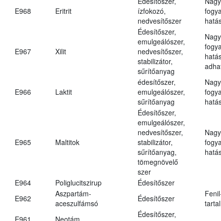
Édesítőszer,
Nagy
E968
Eritrit
ízfokozó,
fogy
nedvesítőszer
hatá
Édesítőszer,
Nagy
emulgeálószer,
fogy
E967
Xilit
nedvesítőszer,
hatá
stabilizátor,
adha
sűrítőanyag
édesítőszer,
Nagy
E966
Laktit
emulgeálószer,
fogy
sűrítőanyag
hatá
Édesítőszer,
emulgeálószer,
nedvesítőszer,
Nagy
E965
Maltitok
stabilizátor,
fogy
sűrítőanyag,
hatá
tömegnövelő
szer
E964
Poliglucitszirup
Édesítőszer
Aszpartám-
Fenil
E962
Édesítőszer
aceszulfámsó
tarta
Édesítőszer,
E961
Neotám