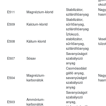
okoz
Stabilizátor,
Nagy
E511
Magnézium-klorid
szilárdítóanyag
hasm
Stabilizátor,
E509
Kalcium-klorid
sűrítőanyag,
szilárdítóanyag
Ízfokozó,
stabilizátor,
Vese
E508
Kálium-klorid
sűrítőanyag,
túlzo
szilárdítóanyag
Savanyúságot
E507
Sósav
szabályozó
anyag
Csomósodást
gátló anyag,
Magnézium-
Nagy
E504
savanyúságot
karbonátok
hasm
szabályozó
anyag
Savanyúságot
szabályozó
Ammónium-
E503
anyag,
karbonátok