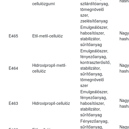
hasha
cellulózgumi
szilárdítóanyag,
tömegnövelő
szer,
zselésítőanyag
Emulgeálószer,
habosítószer,
Nagy
E465
Etil-metil-cellulóz
stabilizátor,
hasha
sűrítőanyag
Emulgeálószer,
fényezőanyag,
kontraszterősítő,
Hidroxipropil-metil-
Nagy
E464
stabilizátor,
cellulóz
hasha
sűrítőanyag,
tömegnövelő
szer
Emulgeálószer,
fényezőanyag,
Nagy
E463
Hidroxipropil-cellulóz
habosítószer,
hasha
stabilizátor,
sűrítőanyag
Fényezőanyag,
sűrítőanyag,
Nagy