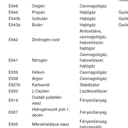
E948
Oxigén
Csomagológáz
E944
Propán
Hajtógáz
Gyúl
E943b
Izobután
Hajtógáz
Gyúl
E943a
Bután
Hajtógáz
Gyúl
Antioxidáns,
csomagológáz,
E942
Dinitrogén-oxid
habosítószer,
hajtógáz
Csomagológáz,
E941
Nitrogén
habosítószer,
hajtógáz
E939
Hélium
Csomagológáz
E938
Argon
Csomagológáz
E927b
Karbamid
Stabilizátor
E920
L-Cisztein
Lisztkezelőszer
Oxidált polietilén
E914
Fényezőanyag
viasz
Hidrogénezett poli-1-
E907
Fényezőanyag
decén
Fényezőanyag,
E905
Mikrokristályos viasz
habzásgátló