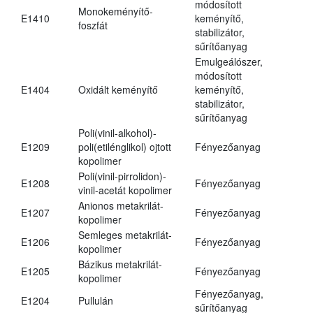
módosított
Monokeményítő-
E1410
keményítő,
foszfát
stabilizátor,
sűrítőanyag
Emulgeálószer,
módosított
E1404
Oxidált keményítő
keményítő,
stabilizátor,
sűrítőanyag
Poli(vinil-alkohol)-
E1209
poli(etilénglikol) ojtott
Fényezőanyag
kopolimer
Poli(vinil-pirrolidon)-
E1208
Fényezőanyag
vinil-acetát kopolimer
Anionos metakrilát-
E1207
Fényezőanyag
kopolimer
Semleges metakrilát-
E1206
Fényezőanyag
kopolimer
Bázikus metakrilát-
E1205
Fényezőanyag
kopolimer
Fényezőanyag,
E1204
Pullulán
sűrítőanyag