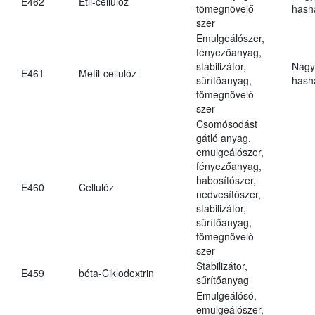
E462
Etil-cellulóz
tömegnövelő
hasha
szer
Emulgeálószer,
fényezőanyag,
stabilizátor,
Nagy
E461
Metil-cellulóz
sűrítőanyag,
hasha
tömegnövelő
szer
Csomósodást
gátló anyag,
emulgeálószer,
fényezőanyag,
habosítószer,
E460
Cellulóz
nedvesítőszer,
stabilizátor,
sűrítőanyag,
tömegnövelő
szer
Stabilizátor,
E459
béta-Ciklodextrin
sűrítőanyag
Emulgeálósó,
emulgeálószer,