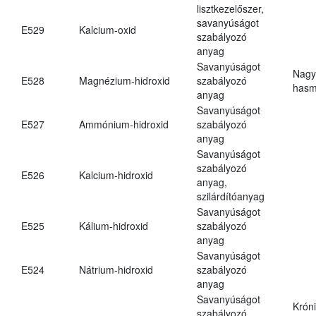
lisztkezelőszer,
savanyúságot
E529
Kalcium-oxid
szabályozó
anyag
Savanyúságot
Nagy
E528
Magnézium-hidroxid
szabályozó
hasm
anyag
Savanyúságot
E527
Ammónium-hidroxid
szabályozó
anyag
Savanyúságot
szabályozó
E526
Kalcium-hidroxid
anyag,
szilárdítóanyag
Savanyúságot
E525
Kálium-hidroxid
szabályozó
anyag
Savanyúságot
E524
Nátrium-hidroxid
szabályozó
anyag
Savanyúságot
Krón
szabályozó