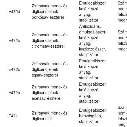
Emulgeálószer,
Szám
Zsírsavak mono- és
kelátképző
nemk
E472d
digliceridjeinek
anyag,
felsz
borkősav-észterei
stabilizátor
megn
Antioxidáns,
emulgeálószer,
Szám
Zsírsavak mono- és
kelátképző
nemk
E472c
digliceridjeinek
anyag,
felsz
citromsav-észterei
lisztkezelőszer,
megn
stabilizátor
Emulgeálószer,
Zsírsavak mono- és
kelátképző
E472b
digliceridjeinek
anyag,
tejsav-észterei
stabilizátor
Emulgeálószer,
Zsírsavak mono- és
kelátképző
E472a
digliceridjeinek
anyag,
ecetsav-észterei
stabilizátor
Szám
Emulgeálószer,
Zsírsavak mono- és
nemk
E471
habzásgátló,
digliceridjei
felsz
stabilizátor
megn