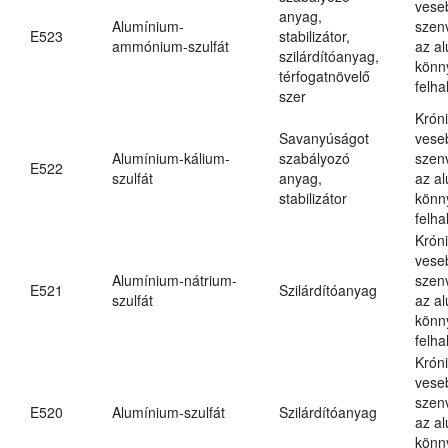
vese
anyag,
Alumínium-
szen
E523
stabilizátor,
ammónium-szulfát
az a
szilárdítóanyag,
könn
térfogatnövelő
felh
szer
Krón
Savanyúságot
vese
Alumínium-kálium-
szabályozó
szen
E522
szulfát
anyag,
az a
stabilizátor
könn
felh
Krón
vese
Alumínium-nátrium-
szen
E521
Szilárdítóanyag
szulfát
az a
könn
felh
Krón
vese
szen
E520
Alumínium-szulfát
Szilárdítóanyag
az a
könn