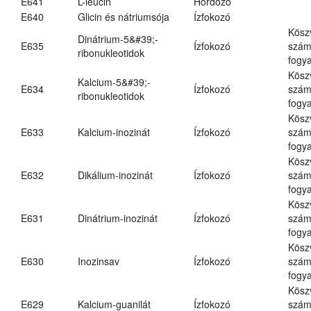
E641
L-leucin
Hordozó
E640
Glicin és nátriumsója
Ízfokozó
Kösz
Dinátrium-5&#39;-
E635
Ízfokozó
számá
ribonukleotidok
fogya
Kösz
Kalcium-5&#39;-
E634
Ízfokozó
számá
ribonukleotidok
fogya
Kösz
E633
Kalcium-inozinát
Ízfokozó
számá
fogya
Kösz
E632
Dikálium-inozinát
Ízfokozó
számá
fogya
Kösz
E631
Dinátrium-inozinát
Ízfokozó
számá
fogya
Kösz
E630
Inozinsav
Ízfokozó
számá
fogya
Kösz
E629
Kalcium-guanilát
Ízfokozó
számá