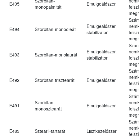
Szorbitan-
nemk
E495
Emulgeálószer
monopalmitát
felsz
megn
Szám
Emulgeálószer,
nemk
E494
Szorbitan-monooleát
stabilizátor
felsz
megn
Szám
Emulgeálószer,
nemk
E493
Szorbitan-monolaurát
stabilizátor
felsz
megn
Szám
nemk
E492
Szorbitan-trisztearát
Emulgeálószer
felsz
megn
Szám
Szorbitan-
nemk
E491
Emulgeálószer
monosztearát
felsz
megn
Szám
nemk
E483
Sztearil-tartarát
Lisztkezelőszer
felsz