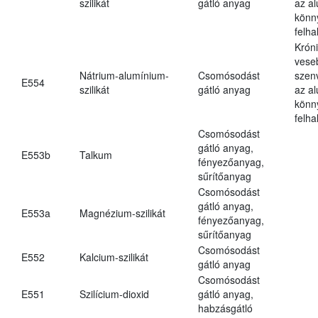
szilikát
gátló anyag
az a
könn
felh
Krón
vese
Nátrium-alumínium-
Csomósodást
szen
E554
szilikát
gátló anyag
az a
könn
felh
Csomósodást
gátló anyag,
E553b
Talkum
fényezőanyag,
sűrítőanyag
Csomósodást
gátló anyag,
E553a
Magnézium-szilikát
fényezőanyag,
sűrítőanyag
Csomósodást
E552
Kalcium-szilikát
gátló anyag
Csomósodást
E551
Szilícium-dioxid
gátló anyag,
habzásgátló