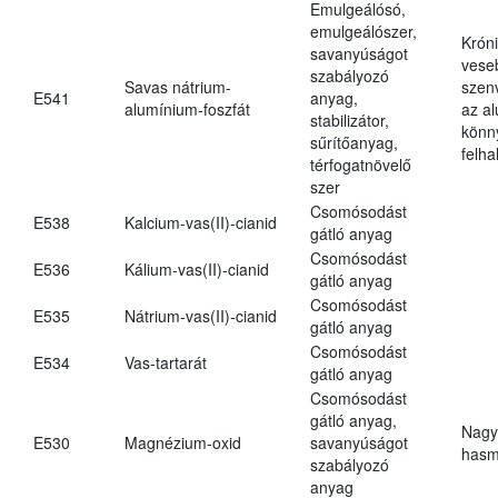
Emulgeálósó,
emulgeálószer,
Krón
savanyúságot
vese
szabályozó
Savas nátrium-
szen
E541
anyag,
alumínium-foszfát
az a
stabilizátor,
könn
sűrítőanyag,
felh
térfogatnövelő
szer
Csomósodást
E538
Kalcium-vas(II)-cianid
gátló anyag
Csomósodást
E536
Kálium-vas(II)-cianid
gátló anyag
Csomósodást
E535
Nátrium-vas(II)-cianid
gátló anyag
Csomósodást
E534
Vas-tartarát
gátló anyag
Csomósodást
gátló anyag,
Nagy
E530
Magnézium-oxid
savanyúságot
hasm
szabályozó
anyag