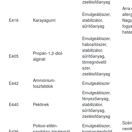
zselésítőanyag
Arra
Emulgeálószer,
aller
E416
Karayagumi
stabilizátor,
Nagy
sűrítőanyag
fogy
hatá
Emulgeálószer,
habosítószer,
stabilizátor,
Propán-1,2-diol-
E405
sűrítőanyag,
alginát
tömegnövelő
szer,
zselésítőanyag
Ammónium-
E442
Emulgeálószer
foszfatidok
Emulgeálószer,
fényezőanyag,
E440
Pektinek
stabilizátor,
sűrítőanyag,
zselésítőanyag
Szám
Polioxi-etilén-
Emulgeálószer,
nemk
E436
szorbitan-trisztearát
kontraszterősítő,