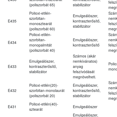
felsz
(poliszorbát 65)
stabilizátor
megn
Polioxi-etilén-
Szám
Emulgeálószer,
szorbitan-
nemk
E435
kontraszterősítő,
monosztearát
felsz
stabilizátor
(poliszorbát 60)
megn
Polioxi-etilén-
Szám
szorbitan-
Emulgeálószer,
nemk
E434
monopalmitát
kontraszterősítő
felsz
(poliszorbát 40)
megn
Számos (akár
Emulgeálószer,
nemkívánatos)
Polio
E433
kontraszterősítő,
anyag
mono
stabilizátor
felszívódását
megnövelheti.
Szám
Polioxi-etilén(20)-
Emulgeálószer,
nemk
E432
szorbitan-monolaurát
kontraszterősítő,
felsz
(poliszorbát 20)
stabilizátor
megn
Polioxi-etilén(40)-
E431
Emulgeálószer
sztearát
Emulgeálószer,