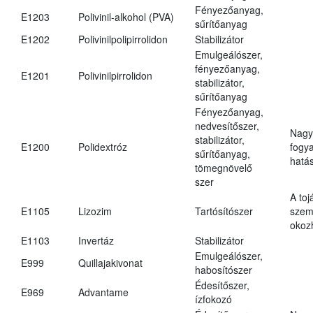
Fényezőanyag,
E1203
Polivinil-alkohol (PVA)
sűrítőanyag
E1202
Polivinilpolipirrolidon
Stabilizátor
Emulgeálószer,
fényezőanyag,
E1201
Polivinilpirrolidon
stabilizátor,
sűrítőanyag
Fényezőanyag,
nedvesítőszer,
Nagy
stabilizátor,
E1200
Polidextróz
fogy
sűrítőanyag,
hatá
tömegnövelő
szer
A toj
E1105
Lizozim
Tartósítószer
szem
okoz
E1103
Invertáz
Stabilizátor
Emulgeálószer,
E999
Quillajakivonat
habosítószer
Édesítőszer,
E969
Advantame
ízfokozó