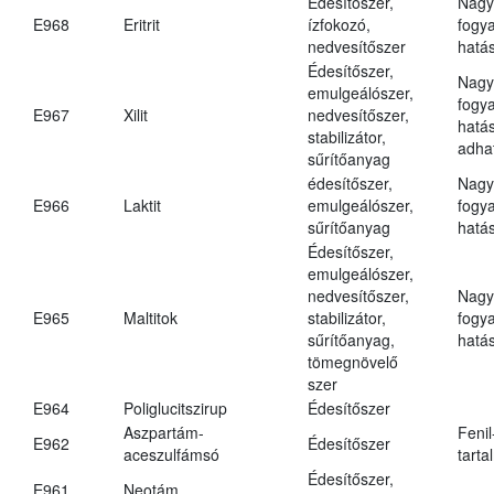
Édesítőszer,
Nagy
E968
Eritrit
ízfokozó,
fogy
nedvesítőszer
hatá
Édesítőszer,
Nagy
emulgeálószer,
fogy
E967
Xilit
nedvesítőszer,
hatá
stabilizátor,
adha
sűrítőanyag
édesítőszer,
Nagy
E966
Laktit
emulgeálószer,
fogy
sűrítőanyag
hatá
Édesítőszer,
emulgeálószer,
nedvesítőszer,
Nagy
E965
Maltitok
stabilizátor,
fogy
sűrítőanyag,
hatá
tömegnövelő
szer
E964
Poliglucitszirup
Édesítőszer
Aszpartám-
Fenil
E962
Édesítőszer
aceszulfámsó
tarta
Édesítőszer,
E961
Neotám