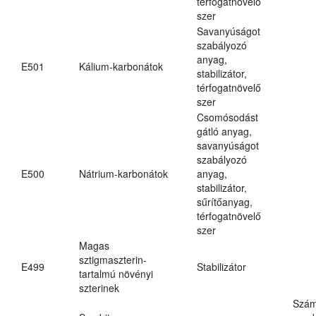
térfogatnövelő
szer
Savanyúságot
szabályozó
anyag,
E501
Kálium-karbonátok
stabilizátor,
térfogatnövelő
szer
Csomósodást
gátló anyag,
savanyúságot
szabályozó
E500
Nátrium-karbonátok
anyag,
stabilizátor,
sűrítőanyag,
térfogatnövelő
szer
Magas
sztigmaszterin-
E499
Stabilizátor
tartalmú növényi
szterinek
Szám