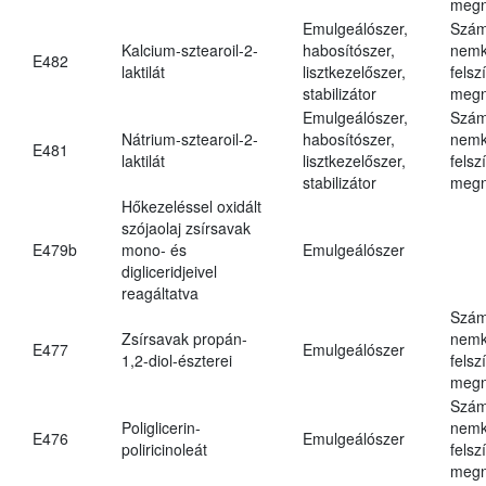
megn
Emulgeálószer,
Szám
Kalcium-sztearoil-2-
habosítószer,
nemk
E482
laktilát
lisztkezelőszer,
felsz
stabilizátor
megn
Emulgeálószer,
Szám
Nátrium-sztearoil-2-
habosítószer,
nemk
E481
laktilát
lisztkezelőszer,
felsz
stabilizátor
megn
Hőkezeléssel oxidált
szójaolaj zsírsavak
E479b
mono- és
Emulgeálószer
digliceridjeivel
reagáltatva
Szám
Zsírsavak propán-
nemk
E477
Emulgeálószer
1,2-diol-észterei
felsz
megn
Szám
Poliglicerin-
nemk
E476
Emulgeálószer
poliricinoleát
felsz
megn