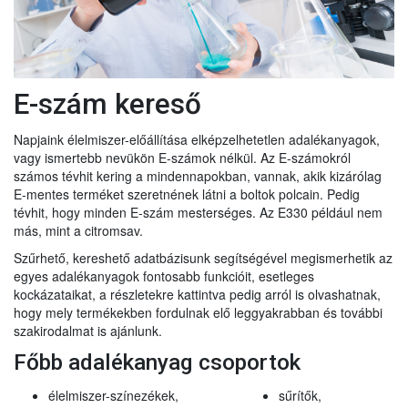
E-szám kereső
Napjaink élelmiszer-előállítása elképzelhetetlen adalékanyagok,
vagy ismertebb nevükön E-számok nélkül. Az E-számokról
számos tévhit kering a mindennapokban, vannak, akik kizárólag
E-mentes terméket szeretnének látni a boltok polcain. Pedig
tévhit, hogy minden E-szám mesterséges. Az E330 például nem
más, mint a citromsav.
Szűrhető, kereshető adatbázisunk segítségével megismerhetik az
egyes adalékanyagok fontosabb funkcióit, esetleges
kockázataikat, a részletekre kattintva pedig arról is olvashatnak,
hogy mely termékekben fordulnak elő leggyakrabban és további
szakirodalmat is ajánlunk.
Főbb adalékanyag csoportok
élelmiszer-színezékek,
sűrítők,