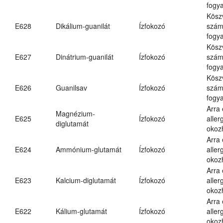
fogya
Kösz
E628
Dikálium-guanilát
Ízfokozó
számá
fogya
Kösz
E627
Dinátrium-guanilát
Ízfokozó
számá
fogya
Kösz
E626
Guanilsav
Ízfokozó
számá
fogya
Arra
Magnézium-
E625
Ízfokozó
aller
diglutamát
okoz
Arra
E624
Ammónium-glutamát
Ízfokozó
aller
okoz
Arra
E623
Kalcium-diglutamát
Ízfokozó
aller
okoz
Arra
E622
Kálium-glutamát
Ízfokozó
aller
okoz