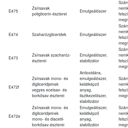
Szám
Zsírsavak
nemk
E475
Emulgeálószer
poliglicerin-észterei
felsz
megn
Szám
nemk
E474
Szaharózgliceridek
Emulgeálószer
felsz
megn
Szám
Zsírsavak szacharóz-
Emulgeálószer,
nemk
E473
észterei
stabilizátor
felsz
megn
Antioxidáns,
Zsírsavak mono- és
emulgeálószer,
Szám
digliceridjeinek
kelátképző
nemk
E472f
vegyes ecetsav- és
anyag,
felsz
borkősav-észterei
lisztkezelőszer,
megn
stabilizátor
Zsírsavak mono- és
Emulgeálószer,
Szám
digliceridjeinek
kelátképző
nemk
E472e
mono- és diacetil-
anyag,
felsz
borkősav-észterei
stabilizátor
megn