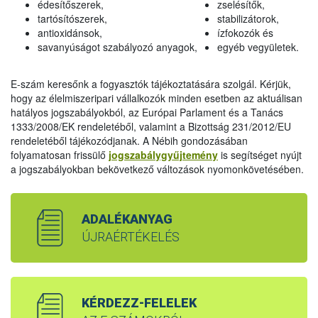
édesítőszerek,
zselésítők,
tartósítószerek,
stabilizátorok,
antioxidánsok,
ízfokozók és
savanyúságot szabályozó anyagok,
egyéb vegyületek.
E-szám keresőnk a fogyasztók tájékoztatására szolgál. Kérjük,
hogy az élelmiszeripari vállalkozók minden esetben az aktuálisan
hatályos jogszabályokból, az Európai Parlament és a Tanács
1333/2008/EK rendeletéből, valamint a Bizottság 231/2012/EU
rendeletéből tájékozódjanak. A Nébih gondozásában
folyamatosan frissülő
jogszabálygyűjtemény
is segítséget nyújt
a jogszabályokban bekövetkező változások nyomonkövetésében.
ADALÉKANYAG
ÚJRAÉRTÉKELÉS
KÉRDEZZ-FELELEK