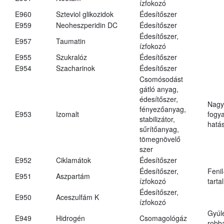
ízfokozó
E960
Szteviol glikozidok
Édesítőszer
E959
Neoheszperidin DC
Édesítőszer
Édesítőszer,
E957
Taumatin
ízfokozó
E955
Szukralóz
Édesítőszer
E954
Szacharinok
Édesítőszer
Csomósodást
gátló anyag,
édesítőszer,
Nagy
fényezőanyag,
E953
Izomalt
fogy
stabilizátor,
hatá
sűrítőanyag,
tömegnövelő
szer
E952
Ciklamátok
Édesítőszer
Édesítőszer,
Fenil
E951
Aszpartám
ízfokozó
tarta
Édesítőszer,
E950
Aceszulfám K
ízfokozó
Gyúl
E949
Hidrogén
Csomagológáz
robba