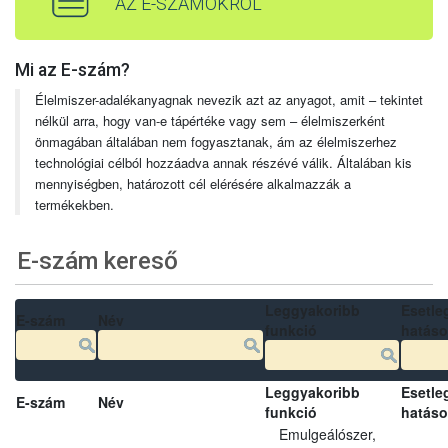
AZ E-SZÁMOKRÓL
Mi az E-szám?
Élelmiszer-adalékanyagnak nevezik azt az anyagot, amit – tekintet
nélkül arra, hogy van-e tápértéke vagy sem – élelmiszerként
önmagában általában nem fogyasztanak, ám az élelmiszerhez
technológiai célból hozzáadva annak részévé válik. Általában kis
mennyiségben, határozott cél elérésére alkalmazzák a
termékekben.
E-szám kereső
Leggyakoribb
Esetle
E-szám
Név
funkció
hatás
Leggyakoribb
Esetle
E-szám
Név
funkció
hatás
Emulgeálószer,