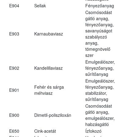
E904
Sellak
Fényezőanyag
Csomósodást
gátló anyag,
fényezőanyag,
savanyúságot
E903
Karnaubaviasz
szabályozó
anyag,
tömegnövelő
szer
Emulgeálószer,
E902
Kandelillaviasz
fényezőanyag,
sűrítőanyag
Emulgeálószer,
Fehér és sárga
fényezőanyag,
E901
méhviasz
stabilizátor,
sűrítőanyag
Csomósodást
gátló anyag,
E900
Dimetil-polisziloxán
emulgeálószer,
habzásgátló
E650
Cink-acetát
Ízfokozó