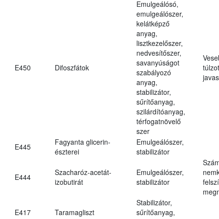
Emulgeálósó,
emulgeálószer,
kelátképző
anyag,
lisztkezelőszer,
nedvesítőszer,
Vese
savanyúságot
E450
Difoszfátok
túlzo
szabályozó
javas
anyag,
stabilizátor,
sűrítőanyag,
szilárdítóanyag,
térfogatnövelő
szer
Fagyanta glicerin-
Emulgeálószer,
E445
észterei
stabilizátor
Szám
Szacharóz-acetát-
Emulgeálószer,
nemk
E444
izobutirát
stabilizátor
felsz
megn
Stabilizátor,
E417
Taramagliszt
sűrítőanyag,