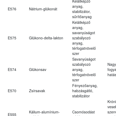
Kelátképző
anyag,
E576
Nátrium-glükonát
stabilizátor,
sűrítőanyag
Kelátképző
anyag,
savanyúságot
E575
Glükono-delta-lakton
szabályozó
anyag,
térfogatnövelő
szer
Savanyúságot
szabályozó
Nagy
E574
Glükonsav
anyag,
fogy
térfogatnövelő
hatá
szer
Fényezőanyag,
E570
Zsírsavak
habzásgátló,
stabilizátor
Krón
vese
Kálium-alumínium-
Csomósodást
szen
E555