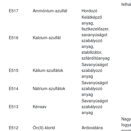
felh
E517
Ammónium-szulfát
Hordozó
Kelátképző
anyag,
lisztkezelőszer,
savanyúságot
E516
Kalcium-szulfát
szabályozó
anyag,
stabilizátor,
szilárdítóanyag
Savanyúságot
E515
Kálium-szulfátok
szabályozó
anyag
Savanyúságot
E514
Nátrium-szulfátok
szabályozó
anyag
Savanyúságot
E513
Kénsav
szabályozó
anyag
Nagy
fogy
E512
Ón(II)-klorid
Antioxidáns
gyom