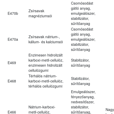
Csomósodást
gátló anyag,
Zsírsavak
E470b
emulgeálószer,
magnéziumsói
stabilizátor,
sűrítőanyag
Csomósodást
gátló anyag,
Zsírsavak nátrium-,
E470a
emulgeálószer,
kálium- és kalciumsói
stabilizátor,
sűrítőanyag
Enzimesen hidrolizált
karboxi-metil-cellulóz,
Stabilizátor,
E469
enzimesen hidrolizált
sűrítőanyag
cellulózgumi
Térhálós nátrium-
Stabilizátor,
E468
karboxi-metil-cellulóz,
sűrítőanyag
térhálós cellulózgumi
Emulgeálószer,
fényezőanyag,
nedvesítőszer,
Nátrium-karboxi-
stabilizátor,
Nagy
E466
metil-cellulóz,
sűrítőanyag,