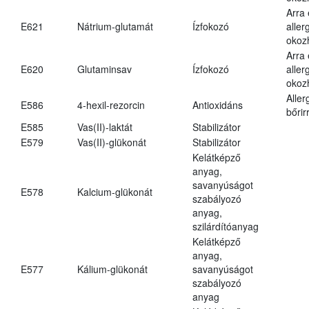
Arra
E621
Nátrium-glutamát
Ízfokozó
aller
okoz
Arra
E620
Glutaminsav
Ízfokozó
aller
okoz
Aller
E586
4-hexil-rezorcin
Antioxidáns
bőrir
E585
Vas(II)-laktát
Stabilizátor
E579
Vas(II)-glükonát
Stabilizátor
Kelátképző
anyag,
savanyúságot
E578
Kalcium-glükonát
szabályozó
anyag,
szilárdítóanyag
Kelátképző
anyag,
E577
Kálium-glükonát
savanyúságot
szabályozó
anyag