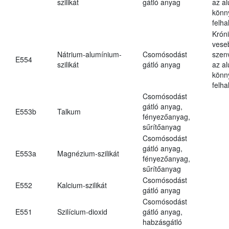
szilikát
gátló anyag
az a
könn
felh
Krón
vese
Nátrium-alumínium-
Csomósodást
szen
E554
szilikát
gátló anyag
az a
könn
felh
Csomósodást
gátló anyag,
E553b
Talkum
fényezőanyag,
sűrítőanyag
Csomósodást
gátló anyag,
E553a
Magnézium-szilikát
fényezőanyag,
sűrítőanyag
Csomósodást
E552
Kalcium-szilikát
gátló anyag
Csomósodást
E551
Szilícium-dioxid
gátló anyag,
habzásgátló