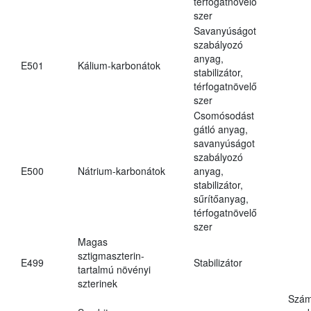
térfogatnövelő
szer
Savanyúságot
szabályozó
anyag,
E501
Kálium-karbonátok
stabilizátor,
térfogatnövelő
szer
Csomósodást
gátló anyag,
savanyúságot
szabályozó
E500
Nátrium-karbonátok
anyag,
stabilizátor,
sűrítőanyag,
térfogatnövelő
szer
Magas
sztigmaszterin-
E499
Stabilizátor
tartalmú növényi
szterinek
Szám