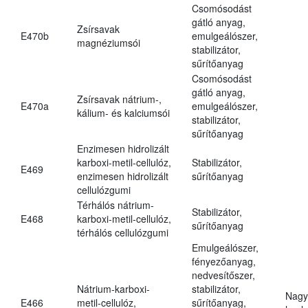
Csomósodást
gátló anyag,
Zsírsavak
E470b
emulgeálószer,
magnéziumsói
stabilizátor,
sűrítőanyag
Csomósodást
gátló anyag,
Zsírsavak nátrium-,
E470a
emulgeálószer,
kálium- és kalciumsói
stabilizátor,
sűrítőanyag
Enzimesen hidrolizált
karboxi-metil-cellulóz,
Stabilizátor,
E469
enzimesen hidrolizált
sűrítőanyag
cellulózgumi
Térhálós nátrium-
Stabilizátor,
E468
karboxi-metil-cellulóz,
sűrítőanyag
térhálós cellulózgumi
Emulgeálószer,
fényezőanyag,
nedvesítőszer,
Nátrium-karboxi-
stabilizátor,
Nagy
E466
metil-cellulóz,
sűrítőanyag,