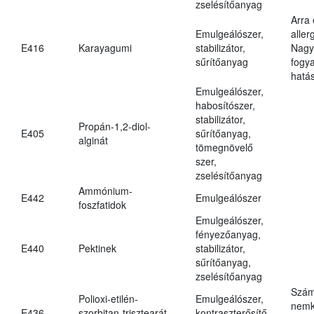
zselésítőanyag
Arra
Emulgeálószer,
aller
E416
Karayagumi
stabilizátor,
Nagy
sűrítőanyag
fogy
hatá
Emulgeálószer,
habosítószer,
stabilizátor,
Propán-1,2-diol-
E405
sűrítőanyag,
alginát
tömegnövelő
szer,
zselésítőanyag
Ammónium-
E442
Emulgeálószer
foszfatidok
Emulgeálószer,
fényezőanyag,
E440
Pektinek
stabilizátor,
sűrítőanyag,
zselésítőanyag
Szám
Polioxi-etilén-
Emulgeálószer,
nemk
E436
szorbitan-trisztearát
kontraszterősítő,