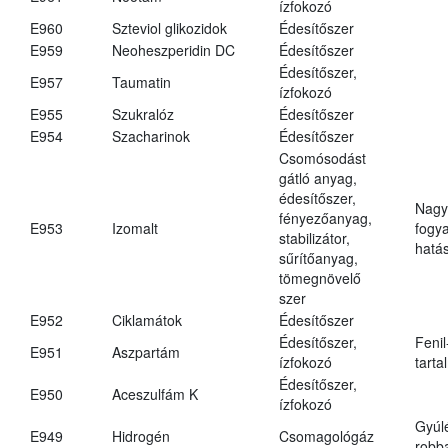
ízfokozó
E960
Szteviol glikozidok
Édesítőszer
E959
Neoheszperidin DC
Édesítőszer
Édesítőszer,
E957
Taumatin
ízfokozó
E955
Szukralóz
Édesítőszer
E954
Szacharinok
Édesítőszer
Csomósodást
gátló anyag,
édesítőszer,
Nagy
fényezőanyag,
E953
Izomalt
fogy
stabilizátor,
hatá
sűrítőanyag,
tömegnövelő
szer
E952
Ciklamátok
Édesítőszer
Édesítőszer,
Fenil
E951
Aszpartám
ízfokozó
tarta
Édesítőszer,
E950
Aceszulfám K
ízfokozó
Gyúl
E949
Hidrogén
Csomagológáz
robba