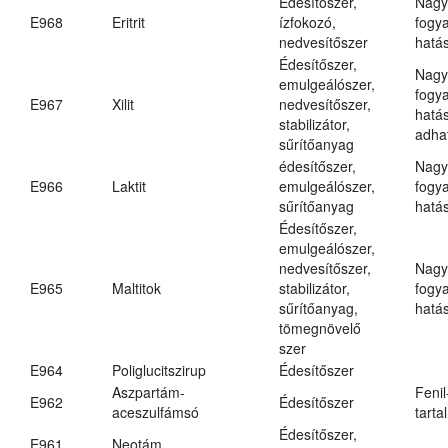
Édesítőszer,
Nagy
E968
Eritrit
ízfokozó,
fogy
nedvesítőszer
hatá
Édesítőszer,
Nagy
emulgeálószer,
fogy
E967
Xilit
nedvesítőszer,
hatá
stabilizátor,
adha
sűrítőanyag
édesítőszer,
Nagy
E966
Laktit
emulgeálószer,
fogy
sűrítőanyag
hatá
Édesítőszer,
emulgeálószer,
nedvesítőszer,
Nagy
E965
Maltitok
stabilizátor,
fogy
sűrítőanyag,
hatá
tömegnövelő
szer
E964
Poliglucitszirup
Édesítőszer
Aszpartám-
Fenil
E962
Édesítőszer
aceszulfámsó
tarta
Édesítőszer,
E961
Neotám