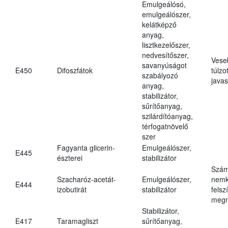
Emulgeálósó,
emulgeálószer,
kelátképző
anyag,
lisztkezelőszer,
nedvesítőszer,
Vese
savanyúságot
E450
Difoszfátok
túlzo
szabályozó
javas
anyag,
stabilizátor,
sűrítőanyag,
szilárdítóanyag,
térfogatnövelő
szer
Fagyanta glicerin-
Emulgeálószer,
E445
észterei
stabilizátor
Szám
Szacharóz-acetát-
Emulgeálószer,
nemk
E444
izobutirát
stabilizátor
felsz
megn
Stabilizátor,
E417
Taramagliszt
sűrítőanyag,