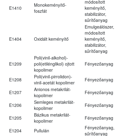
módosított
Monokeményítő-
E1410
keményítő,
foszfát
stabilizátor,
sűrítőanyag
Emulgeálószer,
módosított
E1404
Oxidált keményítő
keményítő,
stabilizátor,
sűrítőanyag
Poli(vinil-alkohol)-
E1209
poli(etilénglikol) ojtott
Fényezőanyag
kopolimer
Poli(vinil-pirrolidon)-
E1208
Fényezőanyag
vinil-acetát kopolimer
Anionos metakrilát-
E1207
Fényezőanyag
kopolimer
Semleges metakrilát-
E1206
Fényezőanyag
kopolimer
Bázikus metakrilát-
E1205
Fényezőanyag
kopolimer
Fényezőanyag,
E1204
Pullulán
sűrítőanyag