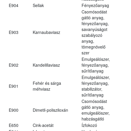
E904
Sellak
Fényezőanyag
Csomósodást
gátló anyag,
fényezőanyag,
savanyúságot
E903
Karnaubaviasz
szabályozó
anyag,
tömegnövelő
szer
Emulgeálószer,
E902
Kandelillaviasz
fényezőanyag,
sűrítőanyag
Emulgeálószer,
Fehér és sárga
fényezőanyag,
E901
méhviasz
stabilizátor,
sűrítőanyag
Csomósodást
gátló anyag,
E900
Dimetil-polisziloxán
emulgeálószer,
habzásgátló
E650
Cink-acetát
Ízfokozó