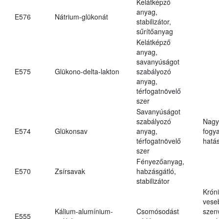
Kelátképző
anyag,
E576
Nátrium-glükonát
stabilizátor,
sűrítőanyag
Kelátképző
anyag,
savanyúságot
E575
Glükono-delta-lakton
szabályozó
anyag,
térfogatnövelő
szer
Savanyúságot
szabályozó
Nagy
E574
Glükonsav
anyag,
fogy
térfogatnövelő
hatá
szer
Fényezőanyag,
E570
Zsírsavak
habzásgátló,
stabilizátor
Krón
vese
Kálium-alumínium-
Csomósodást
szen
E555