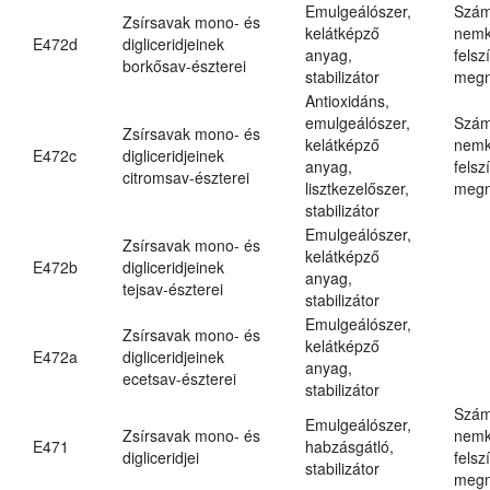
Emulgeálószer,
Szám
Zsírsavak mono- és
kelátképző
nemk
E472d
digliceridjeinek
anyag,
felsz
borkősav-észterei
stabilizátor
megn
Antioxidáns,
emulgeálószer,
Szám
Zsírsavak mono- és
kelátképző
nemk
E472c
digliceridjeinek
anyag,
felsz
citromsav-észterei
lisztkezelőszer,
megn
stabilizátor
Emulgeálószer,
Zsírsavak mono- és
kelátképző
E472b
digliceridjeinek
anyag,
tejsav-észterei
stabilizátor
Emulgeálószer,
Zsírsavak mono- és
kelátképző
E472a
digliceridjeinek
anyag,
ecetsav-észterei
stabilizátor
Szám
Emulgeálószer,
Zsírsavak mono- és
nemk
E471
habzásgátló,
digliceridjei
felsz
stabilizátor
megn