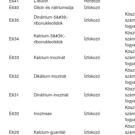
E641
L-leucin
Hordozó
E640
Glicin és nátriumsója
Ízfokozó
Kösz
Dinátrium-5&#39;-
E635
Ízfokozó
számá
ribonukleotidok
fogya
Kösz
Kalcium-5&#39;-
E634
Ízfokozó
számá
ribonukleotidok
fogya
Kösz
E633
Kalcium-inozinát
Ízfokozó
számá
fogya
Kösz
E632
Dikálium-inozinát
Ízfokozó
számá
fogya
Kösz
E631
Dinátrium-inozinát
Ízfokozó
számá
fogya
Kösz
E630
Inozinsav
Ízfokozó
számá
fogya
Kösz
E629
Kalcium-guanilát
Ízfokozó
számá