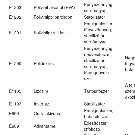
Fényezőanyag,
E1203
Polivinil-alkohol (PVA)
sűrítőanyag
E1202
Polivinilpolipirrolidon
Stabilizátor
Emulgeálószer,
fényezőanyag,
E1201
Polivinilpirrolidon
stabilizátor,
sűrítőanyag
Fényezőanyag,
nedvesítőszer,
Nagy
stabilizátor,
E1200
Polidextróz
fogy
sűrítőanyag,
hatá
tömegnövelő
szer
A toj
E1105
Lizozim
Tartósítószer
szem
okoz
E1103
Invertáz
Stabilizátor
Emulgeálószer,
E999
Quillajakivonat
habosítószer
Édesítőszer,
E969
Advantame
ízfokozó