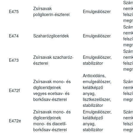
Szám
Zsírsavak
nemk
E475
Emulgeálószer
poliglicerin-észterei
felsz
megn
Szám
nemk
E474
Szaharózgliceridek
Emulgeálószer
felsz
megn
Szám
Zsírsavak szacharóz-
Emulgeálószer,
nemk
E473
észterei
stabilizátor
felsz
megn
Antioxidáns,
Zsírsavak mono- és
emulgeálószer,
Szám
digliceridjeinek
kelátképző
nemk
E472f
vegyes ecetsav- és
anyag,
felsz
borkősav-észterei
lisztkezelőszer,
megn
stabilizátor
Zsírsavak mono- és
Emulgeálószer,
Szám
digliceridjeinek
kelátképző
nemk
E472e
mono- és diacetil-
anyag,
felsz
borkősav-észterei
stabilizátor
megn