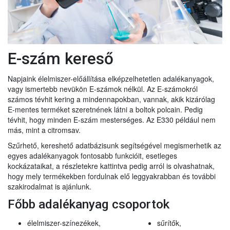
E-szám kereső
Napjaink élelmiszer-előállítása elképzelhetetlen adalékanyagok,
vagy ismertebb nevükön E-számok nélkül. Az E-számokról
számos tévhit kering a mindennapokban, vannak, akik kizárólag
E-mentes terméket szeretnének látni a boltok polcain. Pedig
tévhit, hogy minden E-szám mesterséges. Az E330 például nem
más, mint a citromsav.
Szűrhető, kereshető adatbázisunk segítségével megismerhetik az
egyes adalékanyagok fontosabb funkcióit, esetleges
kockázataikat, a részletekre kattintva pedig arról is olvashatnak,
hogy mely termékekben fordulnak elő leggyakrabban és további
szakirodalmat is ajánlunk.
Főbb adalékanyag csoportok
élelmiszer-színezékek,
sűrítők,