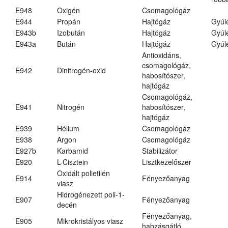
E948
Oxigén
Csomagológáz
E944
Propán
Hajtógáz
Gyúl
E943b
Izobután
Hajtógáz
Gyúl
E943a
Bután
Hajtógáz
Gyúl
Antioxidáns,
csomagológáz,
E942
Dinitrogén-oxid
habosítószer,
hajtógáz
Csomagológáz,
E941
Nitrogén
habosítószer,
hajtógáz
E939
Hélium
Csomagológáz
E938
Argon
Csomagológáz
E927b
Karbamid
Stabilizátor
E920
L-Cisztein
Lisztkezelőszer
Oxidált polietilén
E914
Fényezőanyag
viasz
Hidrogénezett poli-1-
E907
Fényezőanyag
decén
Fényezőanyag,
E905
Mikrokristályos viasz
habzásgátló