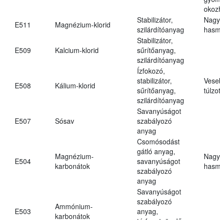
okoz
Stabilizátor,
Nagy
E511
Magnézium-klorid
szilárdítóanyag
hasm
Stabilizátor,
E509
Kalcium-klorid
sűrítőanyag,
szilárdítóanyag
Ízfokozó,
stabilizátor,
Vese
E508
Kálium-klorid
sűrítőanyag,
túlzo
szilárdítóanyag
Savanyúságot
E507
Sósav
szabályozó
anyag
Csomósodást
gátló anyag,
Magnézium-
Nagy
E504
savanyúságot
karbonátok
hasm
szabályozó
anyag
Savanyúságot
szabályozó
Ammónium-
E503
anyag,
karbonátok