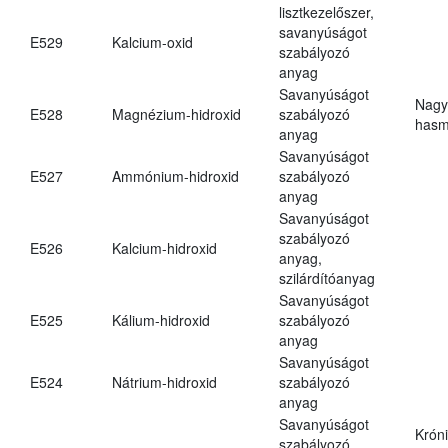
lisztkezelőszer,
savanyúságot
E529
Kalcium-oxid
szabályozó
anyag
Savanyúságot
Nagy
E528
Magnézium-hidroxid
szabályozó
hasm
anyag
Savanyúságot
E527
Ammónium-hidroxid
szabályozó
anyag
Savanyúságot
szabályozó
E526
Kalcium-hidroxid
anyag,
szilárdítóanyag
Savanyúságot
E525
Kálium-hidroxid
szabályozó
anyag
Savanyúságot
E524
Nátrium-hidroxid
szabályozó
anyag
Savanyúságot
Krón
szabályozó