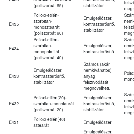
felsz
(poliszorbát 65)
stabilizátor
megn
Polioxi-etilén-
Szám
Emulgeálószer,
szorbitan-
nemk
E435
kontraszterősítő,
monosztearát
felsz
stabilizátor
(poliszorbát 60)
megn
Polioxi-etilén-
Szám
szorbitan-
Emulgeálószer,
nemk
E434
monopalmitát
kontraszterősítő
felsz
(poliszorbát 40)
megn
Számos (akár
Emulgeálószer,
nemkívánatos)
Polio
E433
kontraszterősítő,
anyag
mono
stabilizátor
felszívódását
megnövelheti.
Szám
Polioxi-etilén(20)-
Emulgeálószer,
nemk
E432
szorbitan-monolaurát
kontraszterősítő,
felsz
(poliszorbát 20)
stabilizátor
megn
Polioxi-etilén(40)-
E431
Emulgeálószer
sztearát
Emulgeálószer,