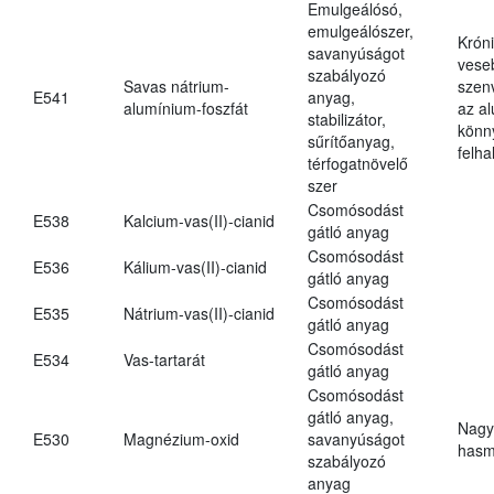
Emulgeálósó,
emulgeálószer,
Krón
savanyúságot
vese
szabályozó
Savas nátrium-
szen
E541
anyag,
alumínium-foszfát
az a
stabilizátor,
könn
sűrítőanyag,
felh
térfogatnövelő
szer
Csomósodást
E538
Kalcium-vas(II)-cianid
gátló anyag
Csomósodást
E536
Kálium-vas(II)-cianid
gátló anyag
Csomósodást
E535
Nátrium-vas(II)-cianid
gátló anyag
Csomósodást
E534
Vas-tartarát
gátló anyag
Csomósodást
gátló anyag,
Nagy
E530
Magnézium-oxid
savanyúságot
hasm
szabályozó
anyag