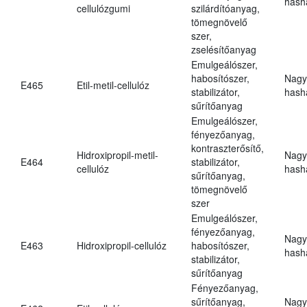
hasha
cellulózgumi
szilárdítóanyag,
tömegnövelő
szer,
zselésítőanyag
Emulgeálószer,
habosítószer,
Nagy
E465
Etil-metil-cellulóz
stabilizátor,
hasha
sűrítőanyag
Emulgeálószer,
fényezőanyag,
kontraszterősítő,
Hidroxipropil-metil-
Nagy
E464
stabilizátor,
cellulóz
hasha
sűrítőanyag,
tömegnövelő
szer
Emulgeálószer,
fényezőanyag,
Nagy
E463
Hidroxipropil-cellulóz
habosítószer,
hasha
stabilizátor,
sűrítőanyag
Fényezőanyag,
sűrítőanyag,
Nagy