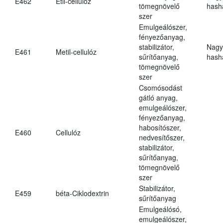
E462
Etil-cellulóz
tömegnövelő
hasha
szer
Emulgeálószer,
fényezőanyag,
stabilizátor,
Nagy
E461
Metil-cellulóz
sűrítőanyag,
hasha
tömegnövelő
szer
Csomósodást
gátló anyag,
emulgeálószer,
fényezőanyag,
habosítószer,
E460
Cellulóz
nedvesítőszer,
stabilizátor,
sűrítőanyag,
tömegnövelő
szer
Stabilizátor,
E459
béta-Ciklodextrin
sűrítőanyag
Emulgeálósó,
emulgeálószer,