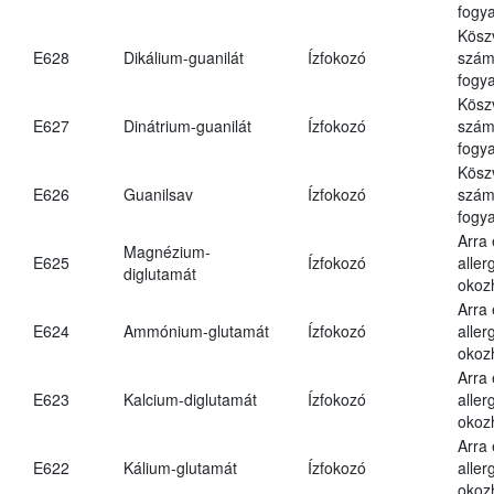
fogya
Kösz
E628
Dikálium-guanilát
Ízfokozó
számá
fogya
Kösz
E627
Dinátrium-guanilát
Ízfokozó
számá
fogya
Kösz
E626
Guanilsav
Ízfokozó
számá
fogya
Arra
Magnézium-
E625
Ízfokozó
aller
diglutamát
okoz
Arra
E624
Ammónium-glutamát
Ízfokozó
aller
okoz
Arra
E623
Kalcium-diglutamát
Ízfokozó
aller
okoz
Arra
E622
Kálium-glutamát
Ízfokozó
aller
okoz