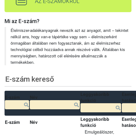
AZ E-SZÁMOKRÓL
Mi az E-szám?
Élelmiszer-adalékanyagnak nevezik azt az anyagot, amit – tekintet
nélkül arra, hogy van-e tápértéke vagy sem – élelmiszerként
önmagában általában nem fogyasztanak, ám az élelmiszerhez
technológiai célból hozzáadva annak részévé válik. Általában kis
mennyiségben, határozott cél elérésére alkalmazzák a
termékekben.
E-szám kereső
Leggyakoribb
Esetle
E-szám
Név
funkció
hatás
Leggyakoribb
Esetle
E-szám
Név
funkció
hatás
Emulgeálószer,