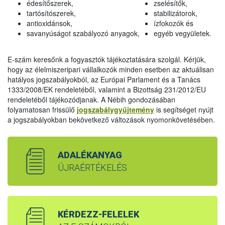
édesítőszerek,
zselésítők,
tartósítószerek,
stabilizátorok,
antioxidánsok,
ízfokozók és
savanyúságot szabályozó anyagok,
egyéb vegyületek.
E-szám keresőnk a fogyasztók tájékoztatására szolgál. Kérjük,
hogy az élelmiszeripari vállalkozók minden esetben az aktuálisan
hatályos jogszabályokból, az Európai Parlament és a Tanács
1333/2008/EK rendeletéből, valamint a Bizottság 231/2012/EU
rendeletéből tájékozódjanak. A Nébih gondozásában
folyamatosan frissülő
jogszabálygyűjtemény
is segítséget nyújt
a jogszabályokban bekövetkező változások nyomonkövetésében.
ADALÉKANYAG
ÚJRAÉRTÉKELÉS
KÉRDEZZ-FELELEK