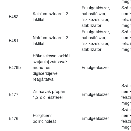
megn
Emulgeálószer,
Szám
Kalcium-sztearoil-2-
habosítószer,
nemk
E482
laktilát
lisztkezelőszer,
felsz
stabilizátor
megn
Emulgeálószer,
Szám
Nátrium-sztearoil-2-
habosítószer,
nemk
E481
laktilát
lisztkezelőszer,
felsz
stabilizátor
megn
Hőkezeléssel oxidált
szójaolaj zsírsavak
E479b
mono- és
Emulgeálószer
digliceridjeivel
reagáltatva
Szám
Zsírsavak propán-
nemk
E477
Emulgeálószer
1,2-diol-észterei
felsz
megn
Szám
Poliglicerin-
nemk
E476
Emulgeálószer
poliricinoleát
felsz
megn