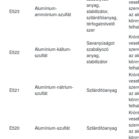
vese
anyag,
Alumínium-
szen
E523
stabilizátor,
ammónium-szulfát
az a
szilárdítóanyag,
könn
térfogatnövelő
felh
szer
Krón
Savanyúságot
vese
Alumínium-kálium-
szabályozó
szen
E522
szulfát
anyag,
az a
stabilizátor
könn
felh
Krón
vese
Alumínium-nátrium-
szen
E521
Szilárdítóanyag
szulfát
az a
könn
felh
Krón
vese
szen
E520
Alumínium-szulfát
Szilárdítóanyag
az a
könn