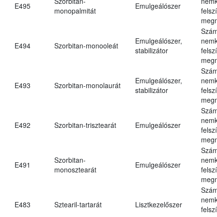
Szorbitan-
nemk
E495
Emulgeálószer
monopalmitát
felsz
megn
Szám
Emulgeálószer,
nemk
E494
Szorbitan-monooleát
stabilizátor
felsz
megn
Szám
Emulgeálószer,
nemk
E493
Szorbitan-monolaurát
stabilizátor
felsz
megn
Szám
nemk
E492
Szorbitan-trisztearát
Emulgeálószer
felsz
megn
Szám
Szorbitan-
nemk
E491
Emulgeálószer
monosztearát
felsz
megn
Szám
nemk
E483
Sztearil-tartarát
Lisztkezelőszer
felsz