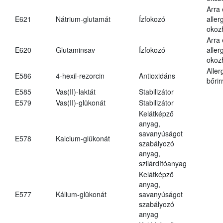
Arra
E621
Nátrium-glutamát
Ízfokozó
aller
okoz
Arra
E620
Glutaminsav
Ízfokozó
aller
okoz
Aller
E586
4-hexil-rezorcin
Antioxidáns
bőrir
E585
Vas(II)-laktát
Stabilizátor
E579
Vas(II)-glükonát
Stabilizátor
Kelátképző
anyag,
savanyúságot
E578
Kalcium-glükonát
szabályozó
anyag,
szilárdítóanyag
Kelátképző
anyag,
E577
Kálium-glükonát
savanyúságot
szabályozó
anyag