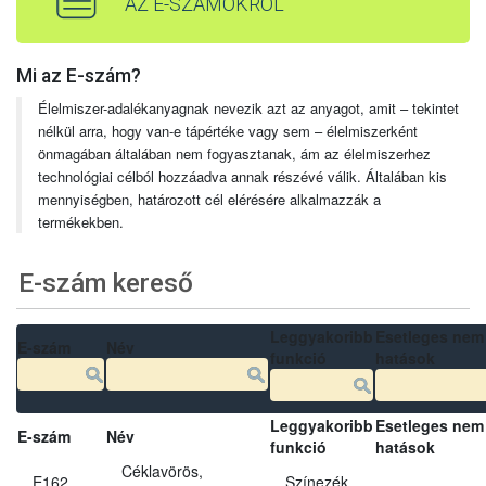
AZ E-SZÁMOKRÓL
Mi az E-szám?
Élelmiszer-adalékanyagnak nevezik azt az anyagot, amit – tekintet
nélkül arra, hogy van-e tápértéke vagy sem – élelmiszerként
önmagában általában nem fogyasztanak, ám az élelmiszerhez
technológiai célból hozzáadva annak részévé válik. Általában kis
mennyiségben, határozott cél elérésére alkalmazzák a
termékekben.
E-szám kereső
Leggyakoribb
Esetleges nem
E-szám
Név
funkció
hatások
Leggyakoribb
Esetleges nem
E-szám
Név
funkció
hatások
Céklavörös,
E162
Színezék