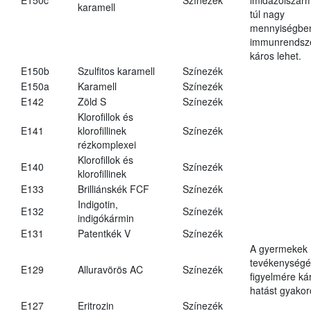
karamell
túl nagy
mennyiségbe
immunrendsz
káros lehet.
E150b
Szulfitos karamell
Színezék
E150a
Karamell
Színezék
E142
Zöld S
Színezék
Klorofillok és
E141
klorofillinek
Színezék
rézkomplexei
Klorofillok és
E140
Színezék
klorofillinek
E133
Brilliánskék FCF
Színezék
Indigotin,
E132
Színezék
indigókármin
E131
Patentkék V
Színezék
A gyermekek
tevékenységé
E129
Alluravörös AC
Színezék
figyelmére ká
hatást gyakor
E127
Eritrozin
Színezék