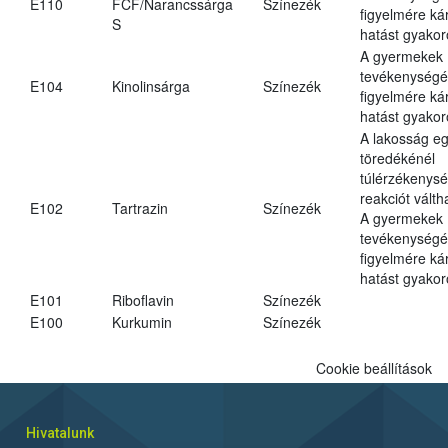
E110
FCF/Narancssárga
Színezék
figyelmére ká
S
hatást gyakor
A gyermekek
tevékenységé
E104
Kinolinsárga
Színezék
figyelmére ká
hatást gyakor
A lakosság eg
töredékénél
túlérzékenysé
reakciót váltha
E102
Tartrazin
Színezék
A gyermekek
tevékenységé
figyelmére ká
hatást gyakor
E101
Riboflavin
Színezék
E100
Kurkumin
Színezék
Cookie beállítások
Hivatalunk