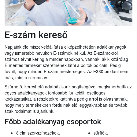
E-szám kereső
Napjaink élelmiszer-előállítása elképzelhetetlen adalékanyagok,
vagy ismertebb nevükön E-számok nélkül. Az E-számokról
számos tévhit kering a mindennapokban, vannak, akik kizárólag
E-mentes terméket szeretnének látni a boltok polcain. Pedig
tévhit, hogy minden E-szám mesterséges. Az E330 például nem
más, mint a citromsav.
Szűrhető, kereshető adatbázisunk segítségével megismerhetik az
egyes adalékanyagok fontosabb funkcióit, esetleges
kockázataikat, a részletekre kattintva pedig arról is olvashatnak,
hogy mely termékekben fordulnak elő leggyakrabban és további
szakirodalmat is ajánlunk.
Főbb adalékanyag csoportok
élelmiszer-színezékek,
sűrítők,