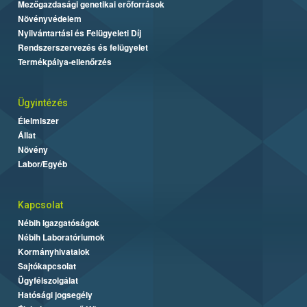
Mezőgazdasági genetikai erőforrások
Növényvédelem
Nyilvántartási és Felügyeleti Díj
Rendszerszervezés és felügyelet
Termékpálya-ellenőrzés
Ügyintézés
Élelmiszer
Állat
Növény
Labor/Egyéb
Kapcsolat
Nébih Igazgatóságok
Nébih Laboratóriumok
Kormányhivatalok
Sajtókapcsolat
Ügyfélszolgálat
Hatósági jogsegély