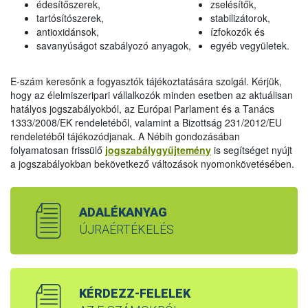
édesítőszerek,
zselésítők,
tartósítószerek,
stabilizátorok,
antioxidánsok,
ízfokozók és
savanyúságot szabályozó anyagok,
egyéb vegyületek.
E-szám keresőnk a fogyasztók tájékoztatására szolgál. Kérjük,
hogy az élelmiszeripari vállalkozók minden esetben az aktuálisan
hatályos jogszabályokból, az Európai Parlament és a Tanács
1333/2008/EK rendeletéből, valamint a Bizottság 231/2012/EU
rendeletéből tájékozódjanak. A Nébih gondozásában
folyamatosan frissülő
jogszabálygyűjtemény
is segítséget nyújt
a jogszabályokban bekövetkező változások nyomonkövetésében.
ADALÉKANYAG
ÚJRAÉRTÉKELÉS
KÉRDEZZ-FELELEK