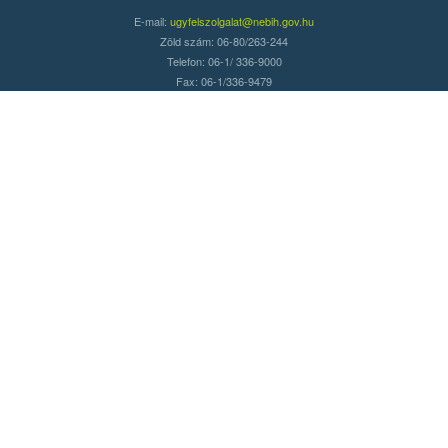
E-mail:
ugyfelszolgalat@nebih.gov.hu
Zöld szám: 06-80/263-244
Telefon: 06-1/ 336-9000
Fax: 06-1/336-9479