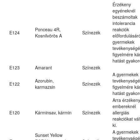
Érzékeny
egyéneknél
beszámoltak
intolerancia
Ponceau 4R,
reakciók
E124
Színezék
Kosnilvörös A
előfordulásáró
gyermekek
tevékenységé
figyelmére ká
hatást gyakor
E123
Amarant
Színezék
A gyermekek
Azorubin,
tevékenységé
E122
Színezék
karmazsin
figyelmére ká
hatást gyakor
Arra érzéken
embereknél
E120
Kárminsav, kármin
Színezék
allergiás
reakciókat vál
ki.
A gyermekek
Sunset Yellow
tevékenységé