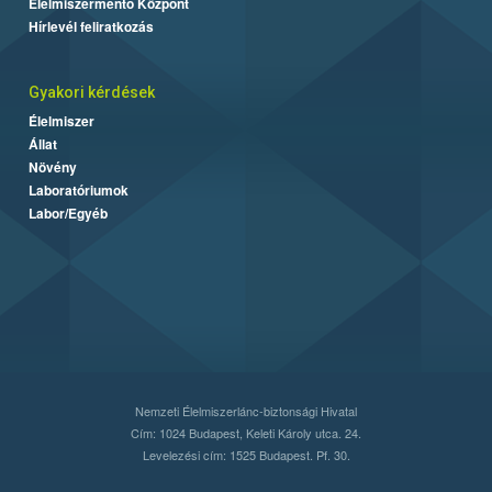
Élelmiszermentő Központ
Hírlevél feliratkozás
Gyakori kérdések
Élelmiszer
Állat
Növény
Laboratóriumok
Labor/Egyéb
Nemzeti Élelmiszerlánc-biztonsági Hivatal
Cím: 1024 Budapest, Keleti Károly utca. 24.
Levelezési cím: 1525 Budapest. Pf. 30.