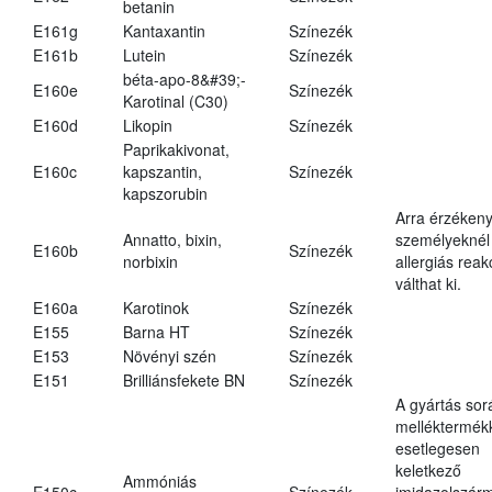
betanin
E161g
Kantaxantin
Színezék
E161b
Lutein
Színezék
béta-apo-8&#39;-
E160e
Színezék
Karotinal (C30)
E160d
Likopin
Színezék
Paprikakivonat,
E160c
kapszantin,
Színezék
kapszorubin
Arra érzéken
Annatto, bixin,
személyeknél
E160b
Színezék
norbixin
allergiás reak
válthat ki.
E160a
Karotinok
Színezék
E155
Barna HT
Színezék
E153
Növényi szén
Színezék
E151
Brilliánsfekete BN
Színezék
A gyártás sor
melléktermék
esetlegesen
keletkező
Ammóniás
E150c
Színezék
imidazolszár