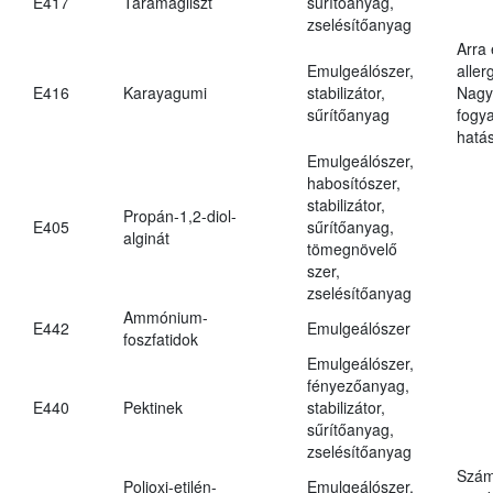
E417
Taramagliszt
sűrítőanyag,
zselésítőanyag
Arra
Emulgeálószer,
aller
E416
Karayagumi
stabilizátor,
Nagy
sűrítőanyag
fogy
hatá
Emulgeálószer,
habosítószer,
stabilizátor,
Propán-1,2-diol-
E405
sűrítőanyag,
alginát
tömegnövelő
szer,
zselésítőanyag
Ammónium-
E442
Emulgeálószer
foszfatidok
Emulgeálószer,
fényezőanyag,
E440
Pektinek
stabilizátor,
sűrítőanyag,
zselésítőanyag
Szám
Polioxi-etilén-
Emulgeálószer,