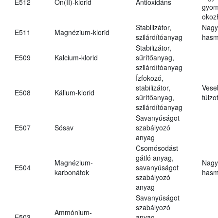
E512
Ón(II)-klorid
Antioxidáns
gyom
okoz
Stabilizátor,
Nagy
E511
Magnézium-klorid
szilárdítóanyag
hasm
Stabilizátor,
E509
Kalcium-klorid
sűrítőanyag,
szilárdítóanyag
Ízfokozó,
stabilizátor,
Vese
E508
Kálium-klorid
sűrítőanyag,
túlzo
szilárdítóanyag
Savanyúságot
E507
Sósav
szabályozó
anyag
Csomósodást
gátló anyag,
Magnézium-
Nagy
E504
savanyúságot
karbonátok
hasm
szabályozó
anyag
Savanyúságot
szabályozó
Ammónium-
E503
anyag,