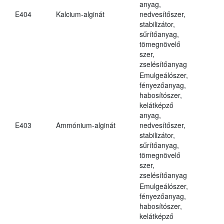
anyag,
E404
Kalcium-alginát
nedvesítőszer,
stabilizátor,
sűrítőanyag,
tömegnövelő
szer,
zselésítőanyag
Emulgeálószer,
fényezőanyag,
habosítószer,
kelátképző
anyag,
E403
Ammónium-alginát
nedvesítőszer,
stabilizátor,
sűrítőanyag,
tömegnövelő
szer,
zselésítőanyag
Emulgeálószer,
fényezőanyag,
habosítószer,
kelátképző