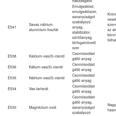
habzásgátló
Emulgeálósó,
emulgeálószer,
Krón
savanyúságot
vese
szabályozó
Savas nátrium-
szen
E541
anyag,
alumínium-foszfát
az a
stabilizátor,
könn
sűrítőanyag,
felh
térfogatnövelő
szer
Csomósodást
E538
Kalcium-vas(II)-cianid
gátló anyag
Csomósodást
E536
Kálium-vas(II)-cianid
gátló anyag
Csomósodást
E535
Nátrium-vas(II)-cianid
gátló anyag
Csomósodást
E534
Vas-tartarát
gátló anyag
Csomósodást
gátló anyag,
Nagy
E530
Magnézium-oxid
savanyúságot
hasm
szabályozó