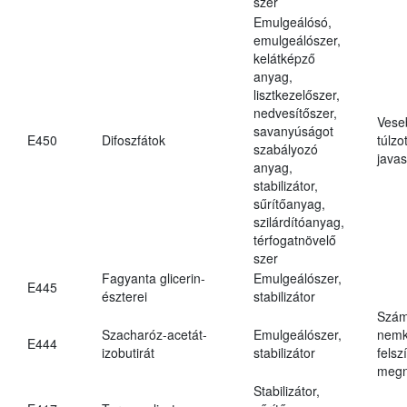
szer
Emulgeálósó,
emulgeálószer,
kelátképző
anyag,
lisztkezelőszer,
nedvesítőszer,
Vese
savanyúságot
E450
Difoszfátok
túlzo
szabályozó
javas
anyag,
stabilizátor,
sűrítőanyag,
szilárdítóanyag,
térfogatnövelő
szer
Fagyanta glicerin-
Emulgeálószer,
E445
észterei
stabilizátor
Szám
Szacharóz-acetát-
Emulgeálószer,
nemk
E444
izobutirát
stabilizátor
felsz
megn
Stabilizátor,