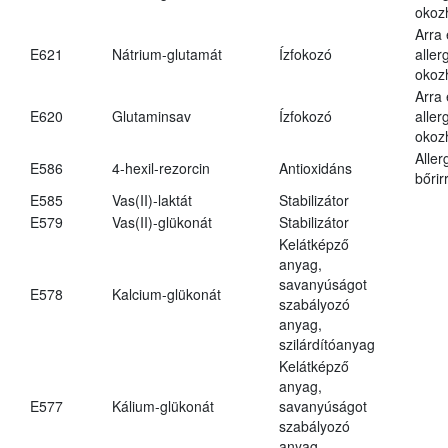
okoz
Arra
E621
Nátrium-glutamát
Ízfokozó
aller
okoz
Arra
E620
Glutaminsav
Ízfokozó
aller
okoz
Aller
E586
4-hexil-rezorcin
Antioxidáns
bőrir
E585
Vas(II)-laktát
Stabilizátor
E579
Vas(II)-glükonát
Stabilizátor
Kelátképző
anyag,
savanyúságot
E578
Kalcium-glükonát
szabályozó
anyag,
szilárdítóanyag
Kelátképző
anyag,
E577
Kálium-glükonát
savanyúságot
szabályozó
anyag