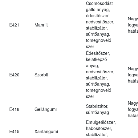
Csomósodást
gátló anyag,
édesítőszer,
Nagy
nedvesítőszer,
E421
Mannit
fogy
stabilizátor,
hatá
sűrítőanyag,
tömegnövelő
szer
Édesítőszer,
kelátképző
anyag,
Nagy
nedvesítőszer,
E420
Szorbit
fogy
stabilizátor,
hatá
sűrítőanyag,
tömegnövelő
szer
Nagy
Stabilizátor,
E418
Gellángumi
fogy
sűrítőanyag
hatá
Emulgeálószer,
habosítószer,
E415
Xantángumi
stabilizátor,