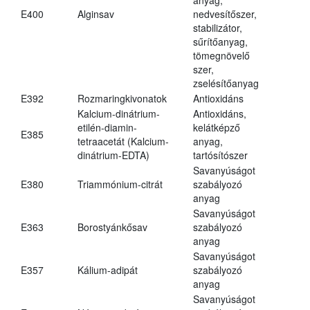
E400
Alginsav
nedvesítőszer,
stabilizátor,
sűrítőanyag,
tömegnövelő
szer,
zselésítőanyag
E392
Rozmaringkivonatok
Antioxidáns
Kalcium-dinátrium-
Antioxidáns,
etilén-diamin-
kelátképző
E385
tetraacetát (Kalcium-
anyag,
dinátrium-EDTA)
tartósítószer
Savanyúságot
E380
Triammónium-citrát
szabályozó
anyag
Savanyúságot
E363
Borostyánkősav
szabályozó
anyag
Savanyúságot
E357
Kálium-adipát
szabályozó
anyag
Savanyúságot