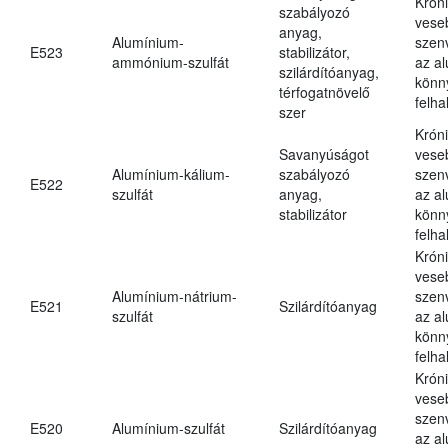
Krón
szabályozó
vese
anyag,
Alumínium-
szen
E523
stabilizátor,
ammónium-szulfát
az a
szilárdítóanyag,
könn
térfogatnövelő
felh
szer
Krón
Savanyúságot
vese
Alumínium-kálium-
szabályozó
szen
E522
szulfát
anyag,
az a
stabilizátor
könn
felh
Krón
vese
Alumínium-nátrium-
szen
E521
Szilárdítóanyag
szulfát
az a
könn
felh
Krón
vese
szen
E520
Alumínium-szulfát
Szilárdítóanyag
az a