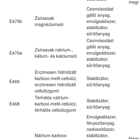
megn
Csomósodást
gátló anyag,
Zsírsavak
E470b
emulgeálószer,
magnéziumsói
stabilizátor,
sűrítőanyag
Csomósodást
gátló anyag,
Zsírsavak nátrium-,
E470a
emulgeálószer,
kálium- és kalciumsói
stabilizátor,
sűrítőanyag
Enzimesen hidrolizált
karboxi-metil-cellulóz,
Stabilizátor,
E469
enzimesen hidrolizált
sűrítőanyag
cellulózgumi
Térhálós nátrium-
Stabilizátor,
E468
karboxi-metil-cellulóz,
sűrítőanyag
térhálós cellulózgumi
Emulgeálószer,
fényezőanyag,
nedvesítőszer,
Nátrium-karboxi-
stabilizátor,
Nagy