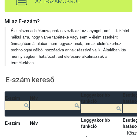
AZ E-SZÁMOKRÓL
Mi az E-szám?
Élelmiszer-adalékanyagnak nevezik azt az anyagot, amit – tekintet
nélkül arra, hogy van-e tápértéke vagy sem – élelmiszerként
önmagában általában nem fogyasztanak, ám az élelmiszerhez
technológiai célból hozzáadva annak részévé válik. Általában kis
mennyiségben, határozott cél elérésére alkalmazzák a
termékekben.
E-szám kereső
Leggyakoribb
Esetle
E-szám
Név
funkció
hatás
Leggyakoribb
Esetle
E-szám
Név
funkció
hatás
Kösz