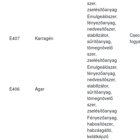
szer,
zselésítőanyag
Emulgeálószer,
fényezőanyag,
nedvesítőszer,
stabilizátor,
Csec
E407
Karragén
sűrítőanyag,
fogya
tömegnövelő
szer,
zselésítőanyag
Emulgeálószer,
fényezőanyag,
nedvesítőszer,
stabilizátor,
E406
Agar
sűrítőanyag,
tömegnövelő
szer,
zselésítőanyag
Fényezőanyag,
habosítószer,
habzásgátló,
kelátképző