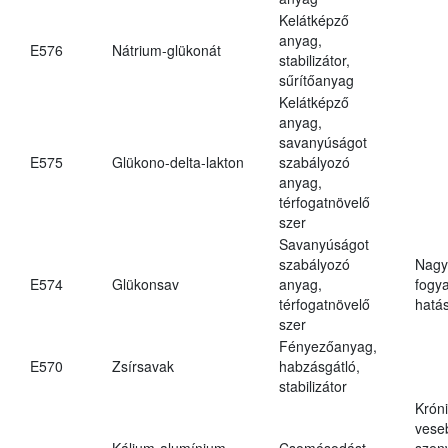
Kelátképző
anyag,
E576
Nátrium-glükonát
stabilizátor,
sűrítőanyag
Kelátképző
anyag,
savanyúságot
E575
Glükono-delta-lakton
szabályozó
anyag,
térfogatnövelő
szer
Savanyúságot
szabályozó
Nagy
E574
Glükonsav
anyag,
fogy
térfogatnövelő
hatá
szer
Fényezőanyag,
E570
Zsírsavak
habzásgátló,
stabilizátor
Krón
vese
Kálium-alumínium-
Csomósodást
szen