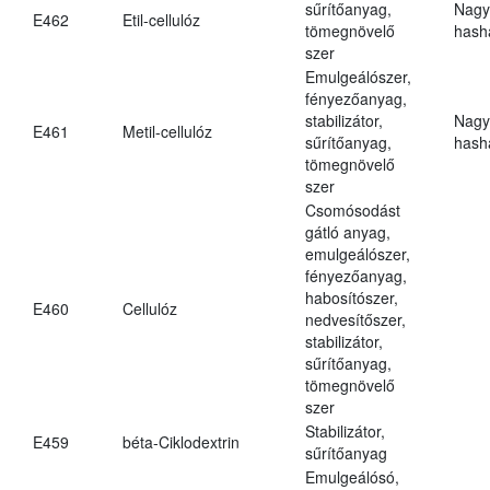
sűrítőanyag,
Nagy
E462
Etil-cellulóz
tömegnövelő
hasha
szer
Emulgeálószer,
fényezőanyag,
stabilizátor,
Nagy
E461
Metil-cellulóz
sűrítőanyag,
hasha
tömegnövelő
szer
Csomósodást
gátló anyag,
emulgeálószer,
fényezőanyag,
habosítószer,
E460
Cellulóz
nedvesítőszer,
stabilizátor,
sűrítőanyag,
tömegnövelő
szer
Stabilizátor,
E459
béta-Ciklodextrin
sűrítőanyag
Emulgeálósó,