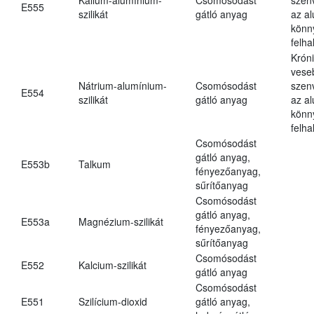
E555
szilikát
gátló anyag
az a
könn
felh
Krón
vese
Nátrium-alumínium-
Csomósodást
szen
E554
szilikát
gátló anyag
az a
könn
felh
Csomósodást
gátló anyag,
E553b
Talkum
fényezőanyag,
sűrítőanyag
Csomósodást
gátló anyag,
E553a
Magnézium-szilikát
fényezőanyag,
sűrítőanyag
Csomósodást
E552
Kalcium-szilikát
gátló anyag
Csomósodást
E551
Szilícium-dioxid
gátló anyag,