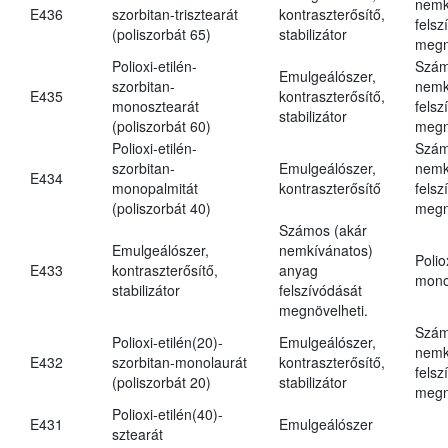
nemk
E436
szorbitan-trisztearát
kontraszterősítő,
felsz
(poliszorbát 65)
stabilizátor
megn
Polioxi-etilén-
Szám
Emulgeálószer,
szorbitan-
nemk
E435
kontraszterősítő,
monosztearát
felsz
stabilizátor
(poliszorbát 60)
megn
Polioxi-etilén-
Szám
szorbitan-
Emulgeálószer,
nemk
E434
monopalmitát
kontraszterősítő
felsz
(poliszorbát 40)
megn
Számos (akár
Emulgeálószer,
nemkívánatos)
Polio
E433
kontraszterősítő,
anyag
mono
stabilizátor
felszívódását
megnövelheti.
Szám
Polioxi-etilén(20)-
Emulgeálószer,
nemk
E432
szorbitan-monolaurát
kontraszterősítő,
felsz
(poliszorbát 20)
stabilizátor
megn
Polioxi-etilén(40)-
E431
Emulgeálószer
sztearát