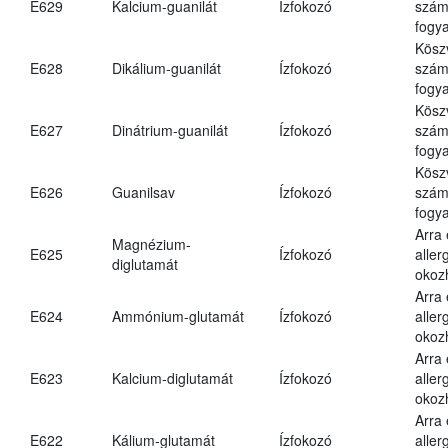
E629
Kalcium-guanilát
Ízfokozó
számá
fogya
Kösz
E628
Dikálium-guanilát
Ízfokozó
számá
fogya
Kösz
E627
Dinátrium-guanilát
Ízfokozó
számá
fogya
Kösz
E626
Guanilsav
Ízfokozó
számá
fogya
Arra
Magnézium-
E625
Ízfokozó
aller
diglutamát
okoz
Arra
E624
Ammónium-glutamát
Ízfokozó
aller
okoz
Arra
E623
Kalcium-diglutamát
Ízfokozó
aller
okoz
Arra
E622
Kálium-glutamát
Ízfokozó
aller