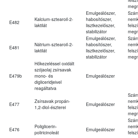
megn
Emulgeálószer,
Szám
Kalcium-sztearoil-2-
habosítószer,
nemk
E482
laktilát
lisztkezelőszer,
felsz
stabilizátor
megn
Emulgeálószer,
Szám
Nátrium-sztearoil-2-
habosítószer,
nemk
E481
laktilát
lisztkezelőszer,
felsz
stabilizátor
megn
Hőkezeléssel oxidált
szójaolaj zsírsavak
E479b
mono- és
Emulgeálószer
digliceridjeivel
reagáltatva
Szám
Zsírsavak propán-
nemk
E477
Emulgeálószer
1,2-diol-észterei
felsz
megn
Szám
Poliglicerin-
nemk
E476
Emulgeálószer
poliricinoleát
felsz