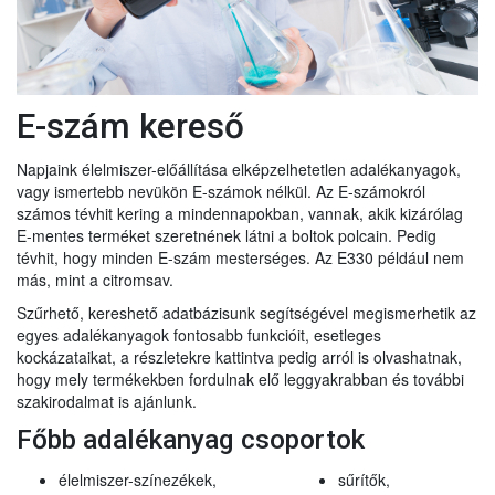
E-szám kereső
Napjaink élelmiszer-előállítása elképzelhetetlen adalékanyagok,
vagy ismertebb nevükön E-számok nélkül. Az E-számokról
számos tévhit kering a mindennapokban, vannak, akik kizárólag
E-mentes terméket szeretnének látni a boltok polcain. Pedig
tévhit, hogy minden E-szám mesterséges. Az E330 például nem
más, mint a citromsav.
Szűrhető, kereshető adatbázisunk segítségével megismerhetik az
egyes adalékanyagok fontosabb funkcióit, esetleges
kockázataikat, a részletekre kattintva pedig arról is olvashatnak,
hogy mely termékekben fordulnak elő leggyakrabban és további
szakirodalmat is ajánlunk.
Főbb adalékanyag csoportok
élelmiszer-színezékek,
sűrítők,