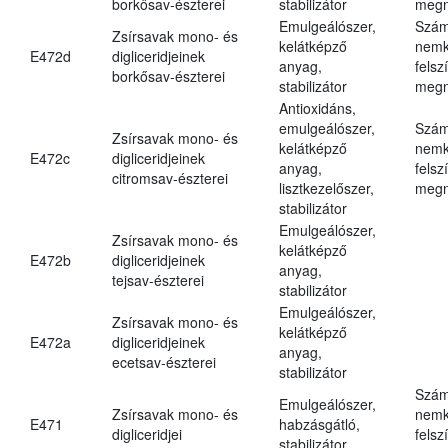
borkősav-észterei
stabilizátor
megn
Emulgeálószer,
Szám
Zsírsavak mono- és
kelátképző
nemk
E472d
digliceridjeinek
anyag,
felsz
borkősav-észterei
stabilizátor
megn
Antioxidáns,
emulgeálószer,
Szám
Zsírsavak mono- és
kelátképző
nemk
E472c
digliceridjeinek
anyag,
felsz
citromsav-észterei
lisztkezelőszer,
megn
stabilizátor
Emulgeálószer,
Zsírsavak mono- és
kelátképző
E472b
digliceridjeinek
anyag,
tejsav-észterei
stabilizátor
Emulgeálószer,
Zsírsavak mono- és
kelátképző
E472a
digliceridjeinek
anyag,
ecetsav-észterei
stabilizátor
Szám
Emulgeálószer,
Zsírsavak mono- és
nemk
E471
habzásgátló,
digliceridjei
felsz
stabilizátor