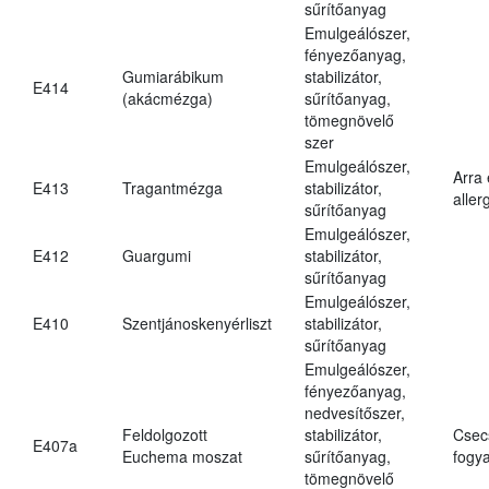
sűrítőanyag
Emulgeálószer,
fényezőanyag,
Gumiarábikum
stabilizátor,
E414
(akácmézga)
sűrítőanyag,
tömegnövelő
szer
Emulgeálószer,
Arra
E413
Tragantmézga
stabilizátor,
aller
sűrítőanyag
Emulgeálószer,
E412
Guargumi
stabilizátor,
sűrítőanyag
Emulgeálószer,
E410
Szentjánoskenyérliszt
stabilizátor,
sűrítőanyag
Emulgeálószer,
fényezőanyag,
nedvesítőszer,
Feldolgozott
stabilizátor,
Csec
E407a
Euchema moszat
sűrítőanyag,
fogya
tömegnövelő