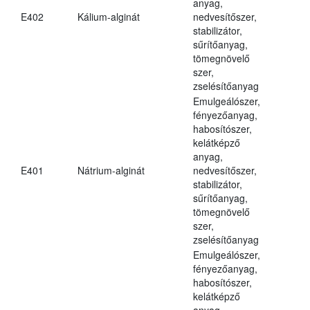
anyag,
E402
Kálium-alginát
nedvesítőszer,
stabilizátor,
sűrítőanyag,
tömegnövelő
szer,
zselésítőanyag
Emulgeálószer,
fényezőanyag,
habosítószer,
kelátképző
anyag,
E401
Nátrium-alginát
nedvesítőszer,
stabilizátor,
sűrítőanyag,
tömegnövelő
szer,
zselésítőanyag
Emulgeálószer,
fényezőanyag,
habosítószer,
kelátképző
anyag,