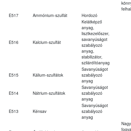
könn
felh
E517
Ammónium-szulfát
Hordozó
Kelátképző
anyag,
lisztkezelőszer,
savanyúságot
E516
Kalcium-szulfát
szabályozó
anyag,
stabilizátor,
szilárdítóanyag
Savanyúságot
E515
Kálium-szulfátok
szabályozó
anyag
Savanyúságot
E514
Nátrium-szulfátok
szabályozó
anyag
Savanyúságot
E513
Kénsav
szabályozó
anyag
Nagy
fogy