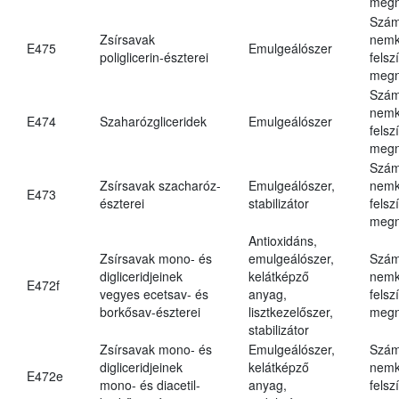
megn
Szám
Zsírsavak
nemk
E475
Emulgeálószer
poliglicerin-észterei
felsz
megn
Szám
nemk
E474
Szaharózgliceridek
Emulgeálószer
felsz
megn
Szám
Zsírsavak szacharóz-
Emulgeálószer,
nemk
E473
észterei
stabilizátor
felsz
megn
Antioxidáns,
Zsírsavak mono- és
emulgeálószer,
Szám
digliceridjeinek
kelátképző
nemk
E472f
vegyes ecetsav- és
anyag,
felsz
borkősav-észterei
lisztkezelőszer,
megn
stabilizátor
Zsírsavak mono- és
Emulgeálószer,
Szám
digliceridjeinek
kelátképző
nemk
E472e
mono- és diacetil-
anyag,
felsz