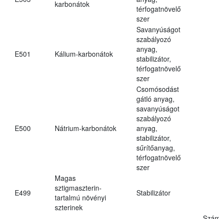
karbonátok
térfogatnövelő
szer
Savanyúságot
szabályozó
anyag,
E501
Kálium-karbonátok
stabilizátor,
térfogatnövelő
szer
Csomósodást
gátló anyag,
savanyúságot
szabályozó
E500
Nátrium-karbonátok
anyag,
stabilizátor,
sűrítőanyag,
térfogatnövelő
szer
Magas
sztigmaszterin-
E499
Stabilizátor
tartalmú növényi
szterinek
Szám