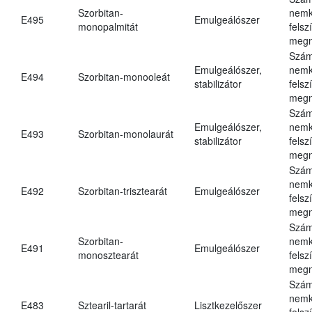
Szorbitan-
nemk
E495
Emulgeálószer
monopalmitát
felsz
megn
Szám
Emulgeálószer,
nemk
E494
Szorbitan-monooleát
stabilizátor
felsz
megn
Szám
Emulgeálószer,
nemk
E493
Szorbitan-monolaurát
stabilizátor
felsz
megn
Szám
nemk
E492
Szorbitan-trisztearát
Emulgeálószer
felsz
megn
Szám
Szorbitan-
nemk
E491
Emulgeálószer
monosztearát
felsz
megn
Szám
nemk
E483
Sztearil-tartarát
Lisztkezelőszer
felsz