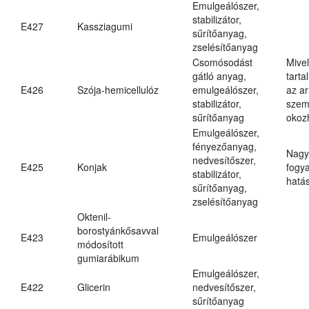
Emulgeálószer,
stabilizátor,
E427
Kassziagumi
sűrítőanyag,
zselésítőanyag
Csomósodást
Mive
gátló anyag,
tarta
E426
Szója-hemicellulóz
emulgeálószer,
az ar
stabilizátor,
szem
sűrítőanyag
okoz
Emulgeálószer,
fényezőanyag,
Nagy
nedvesítőszer,
E425
Konjak
fogy
stabilizátor,
hatá
sűrítőanyag,
zselésítőanyag
Oktenil-
borostyánkősavval
E423
Emulgeálószer
módosított
gumiarábikum
Emulgeálószer,
E422
Glicerin
nedvesítőszer,
sűrítőanyag