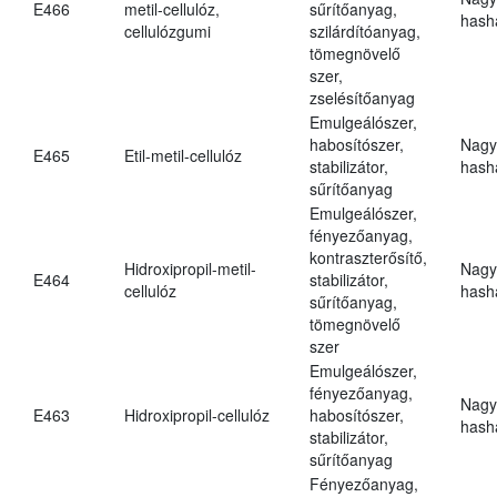
E466
metil-cellulóz,
sűrítőanyag,
hasha
cellulózgumi
szilárdítóanyag,
tömegnövelő
szer,
zselésítőanyag
Emulgeálószer,
habosítószer,
Nagy
E465
Etil-metil-cellulóz
stabilizátor,
hasha
sűrítőanyag
Emulgeálószer,
fényezőanyag,
kontraszterősítő,
Hidroxipropil-metil-
Nagy
E464
stabilizátor,
cellulóz
hasha
sűrítőanyag,
tömegnövelő
szer
Emulgeálószer,
fényezőanyag,
Nagy
E463
Hidroxipropil-cellulóz
habosítószer,
hasha
stabilizátor,
sűrítőanyag
Fényezőanyag,