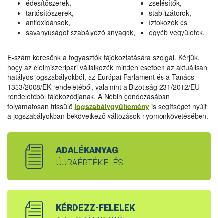
édesítőszerek,
zselésítők,
tartósítószerek,
stabilizátorok,
antioxidánsok,
ízfokozók és
savanyúságot szabályozó anyagok,
egyéb vegyületek.
E-szám keresőnk a fogyasztók tájékoztatására szolgál. Kérjük,
hogy az élelmiszeripari vállalkozók minden esetben az aktuálisan
hatályos jogszabályokból, az Európai Parlament és a Tanács
1333/2008/EK rendeletéből, valamint a Bizottság 231/2012/EU
rendeletéből tájékozódjanak. A Nébih gondozásában
folyamatosan frissülő
jogszabálygyűjtemény
is segítséget nyújt
a jogszabályokban bekövetkező változások nyomonkövetésében.
ADALÉKANYAG
ÚJRAÉRTÉKELÉS
KÉRDEZZ-FELELEK