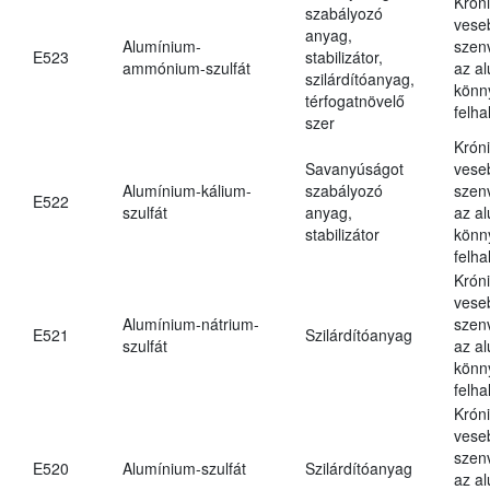
Krón
szabályozó
vese
anyag,
Alumínium-
szen
E523
stabilizátor,
ammónium-szulfát
az a
szilárdítóanyag,
könn
térfogatnövelő
felh
szer
Krón
Savanyúságot
vese
Alumínium-kálium-
szabályozó
szen
E522
szulfát
anyag,
az a
stabilizátor
könn
felh
Krón
vese
Alumínium-nátrium-
szen
E521
Szilárdítóanyag
szulfát
az a
könn
felh
Krón
vese
szen
E520
Alumínium-szulfát
Szilárdítóanyag
az a