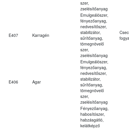
szer,
zselésítőanyag
Emulgeálószer,
fényezőanyag,
nedvesítőszer,
stabilizátor,
Csec
E407
Karragén
sűrítőanyag,
fogya
tömegnövelő
szer,
zselésítőanyag
Emulgeálószer,
fényezőanyag,
nedvesítőszer,
stabilizátor,
E406
Agar
sűrítőanyag,
tömegnövelő
szer,
zselésítőanyag
Fényezőanyag,
habosítószer,
habzásgátló,
kelátképző