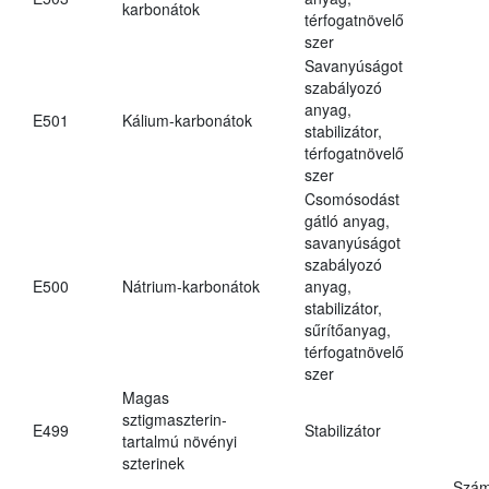
karbonátok
térfogatnövelő
szer
Savanyúságot
szabályozó
anyag,
E501
Kálium-karbonátok
stabilizátor,
térfogatnövelő
szer
Csomósodást
gátló anyag,
savanyúságot
szabályozó
E500
Nátrium-karbonátok
anyag,
stabilizátor,
sűrítőanyag,
térfogatnövelő
szer
Magas
sztigmaszterin-
E499
Stabilizátor
tartalmú növényi
szterinek
Szám