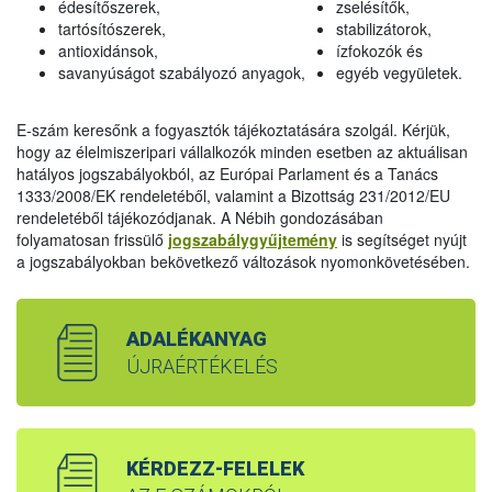
édesítőszerek,
zselésítők,
tartósítószerek,
stabilizátorok,
antioxidánsok,
ízfokozók és
savanyúságot szabályozó anyagok,
egyéb vegyületek.
E-szám keresőnk a fogyasztók tájékoztatására szolgál. Kérjük,
hogy az élelmiszeripari vállalkozók minden esetben az aktuálisan
hatályos jogszabályokból, az Európai Parlament és a Tanács
1333/2008/EK rendeletéből, valamint a Bizottság 231/2012/EU
rendeletéből tájékozódjanak. A Nébih gondozásában
folyamatosan frissülő
jogszabálygyűjtemény
is segítséget nyújt
a jogszabályokban bekövetkező változások nyomonkövetésében.
ADALÉKANYAG
ÚJRAÉRTÉKELÉS
KÉRDEZZ-FELELEK