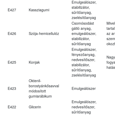
Emulgeálószer,
stabilizátor,
E427
Kassziagumi
sűrítőanyag,
zselésítőanyag
Csomósodást
Mive
gátló anyag,
tarta
E426
Szója-hemicellulóz
emulgeálószer,
az ar
stabilizátor,
szem
sűrítőanyag
okoz
Emulgeálószer,
fényezőanyag,
Nagy
nedvesítőszer,
E425
Konjak
fogy
stabilizátor,
hatá
sűrítőanyag,
zselésítőanyag
Oktenil-
borostyánkősavval
E423
Emulgeálószer
módosított
gumiarábikum
Emulgeálószer,
E422
Glicerin
nedvesítőszer,
sűrítőanyag