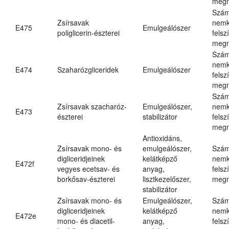
megn
Szám
Zsírsavak
nemk
E475
Emulgeálószer
poliglicerin-észterei
felsz
megn
Szám
nemk
E474
Szaharózgliceridek
Emulgeálószer
felsz
megn
Szám
Zsírsavak szacharóz-
Emulgeálószer,
nemk
E473
észterei
stabilizátor
felsz
megn
Antioxidáns,
Zsírsavak mono- és
emulgeálószer,
Szám
digliceridjeinek
kelátképző
nemk
E472f
vegyes ecetsav- és
anyag,
felsz
borkősav-észterei
lisztkezelőszer,
megn
stabilizátor
Zsírsavak mono- és
Emulgeálószer,
Szám
digliceridjeinek
kelátképző
nemk
E472e
mono- és diacetil-
anyag,
felsz