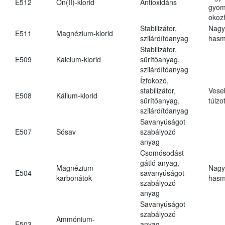
E512
Ón(II)-klorid
Antioxidáns
gyom
okoz
Stabilizátor,
Nagy
E511
Magnézium-klorid
szilárdítóanyag
hasm
Stabilizátor,
E509
Kalcium-klorid
sűrítőanyag,
szilárdítóanyag
Ízfokozó,
stabilizátor,
Vese
E508
Kálium-klorid
sűrítőanyag,
túlzo
szilárdítóanyag
Savanyúságot
E507
Sósav
szabályozó
anyag
Csomósodást
gátló anyag,
Magnézium-
Nagy
E504
savanyúságot
karbonátok
hasm
szabályozó
anyag
Savanyúságot
szabályozó
Ammónium-
E503
anyag,