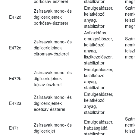
borkősav-észterei
stabilizátor
megn
Emulgeálószer,
Szám
Zsírsavak mono- és
kelátképző
nemk
E472d
digliceridjeinek
anyag,
felsz
borkősav-észterei
stabilizátor
megn
Antioxidáns,
emulgeálószer,
Szám
Zsírsavak mono- és
kelátképző
nemk
E472c
digliceridjeinek
anyag,
felsz
citromsav-észterei
lisztkezelőszer,
megn
stabilizátor
Emulgeálószer,
Zsírsavak mono- és
kelátképző
E472b
digliceridjeinek
anyag,
tejsav-észterei
stabilizátor
Emulgeálószer,
Zsírsavak mono- és
kelátképző
E472a
digliceridjeinek
anyag,
ecetsav-észterei
stabilizátor
Szám
Emulgeálószer,
Zsírsavak mono- és
nemk
E471
habzásgátló,
digliceridjei
felsz
stabilizátor