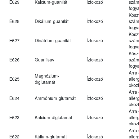
E629
Kalcium-guanilát
Ízfokozó
számá
fogya
Kösz
E628
Dikálium-guanilát
Ízfokozó
számá
fogya
Kösz
E627
Dinátrium-guanilát
Ízfokozó
számá
fogya
Kösz
E626
Guanilsav
Ízfokozó
számá
fogya
Arra
Magnézium-
E625
Ízfokozó
aller
diglutamát
okoz
Arra
E624
Ammónium-glutamát
Ízfokozó
aller
okoz
Arra
E623
Kalcium-diglutamát
Ízfokozó
aller
okoz
Arra
E622
Kálium-glutamát
Ízfokozó
aller