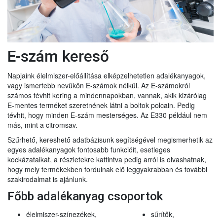
E-szám kereső
Napjaink élelmiszer-előállítása elképzelhetetlen adalékanyagok,
vagy ismertebb nevükön E-számok nélkül. Az E-számokról
számos tévhit kering a mindennapokban, vannak, akik kizárólag
E-mentes terméket szeretnének látni a boltok polcain. Pedig
tévhit, hogy minden E-szám mesterséges. Az E330 például nem
más, mint a citromsav.
Szűrhető, kereshető adatbázisunk segítségével megismerhetik az
egyes adalékanyagok fontosabb funkcióit, esetleges
kockázataikat, a részletekre kattintva pedig arról is olvashatnak,
hogy mely termékekben fordulnak elő leggyakrabban és további
szakirodalmat is ajánlunk.
Főbb adalékanyag csoportok
élelmiszer-színezékek,
sűrítők,