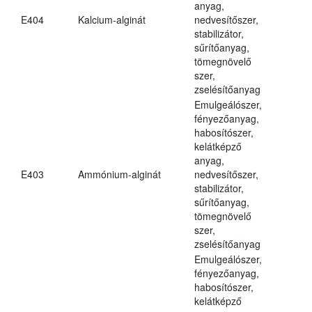
anyag,
E404
Kalcium-alginát
nedvesítőszer,
stabilizátor,
sűrítőanyag,
tömegnövelő
szer,
zselésítőanyag
Emulgeálószer,
fényezőanyag,
habosítószer,
kelátképző
anyag,
E403
Ammónium-alginát
nedvesítőszer,
stabilizátor,
sűrítőanyag,
tömegnövelő
szer,
zselésítőanyag
Emulgeálószer,
fényezőanyag,
habosítószer,
kelátképző