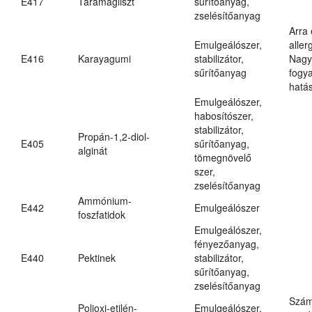
E417
Taramagliszt
sűrítőanyag,
zselésítőanyag
Arra
Emulgeálószer,
aller
E416
Karayagumi
stabilizátor,
Nagy
sűrítőanyag
fogy
hatá
Emulgeálószer,
habosítószer,
stabilizátor,
Propán-1,2-diol-
E405
sűrítőanyag,
alginát
tömegnövelő
szer,
zselésítőanyag
Ammónium-
E442
Emulgeálószer
foszfatidok
Emulgeálószer,
fényezőanyag,
E440
Pektinek
stabilizátor,
sűrítőanyag,
zselésítőanyag
Szám
Polioxi-etilén-
Emulgeálószer,