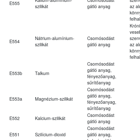
E555
szilikát
gátló anyag
az a
könn
felh
Krón
vese
Nátrium-alumínium-
Csomósodást
szen
E554
szilikát
gátló anyag
az a
könn
felh
Csomósodást
gátló anyag,
E553b
Talkum
fényezőanyag,
sűrítőanyag
Csomósodást
gátló anyag,
E553a
Magnézium-szilikát
fényezőanyag,
sűrítőanyag
Csomósodást
E552
Kalcium-szilikát
gátló anyag
Csomósodást
E551
Szilícium-dioxid
gátló anyag,