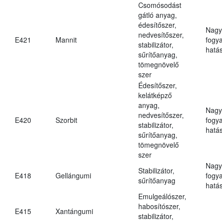
Csomósodást
gátló anyag,
édesítőszer,
Nagy
nedvesítőszer,
E421
Mannit
fogy
stabilizátor,
hatá
sűrítőanyag,
tömegnövelő
szer
Édesítőszer,
kelátképző
anyag,
Nagy
nedvesítőszer,
E420
Szorbit
fogy
stabilizátor,
hatá
sűrítőanyag,
tömegnövelő
szer
Nagy
Stabilizátor,
E418
Gellángumi
fogy
sűrítőanyag
hatá
Emulgeálószer,
habosítószer,
E415
Xantángumi
stabilizátor,