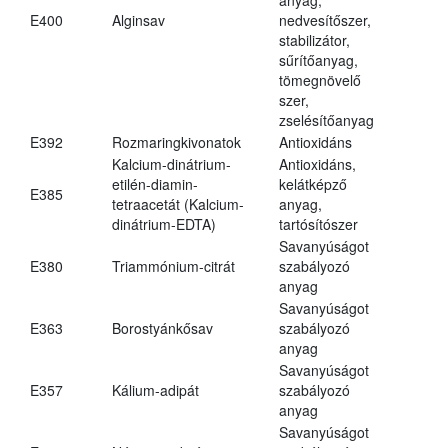
E400
Alginsav
nedvesítőszer,
stabilizátor,
sűrítőanyag,
tömegnövelő
szer,
zselésítőanyag
E392
Rozmaringkivonatok
Antioxidáns
Kalcium-dinátrium-
Antioxidáns,
etilén-diamin-
kelátképző
E385
tetraacetát (Kalcium-
anyag,
dinátrium-EDTA)
tartósítószer
Savanyúságot
E380
Triammónium-citrát
szabályozó
anyag
Savanyúságot
E363
Borostyánkősav
szabályozó
anyag
Savanyúságot
E357
Kálium-adipát
szabályozó
anyag
Savanyúságot