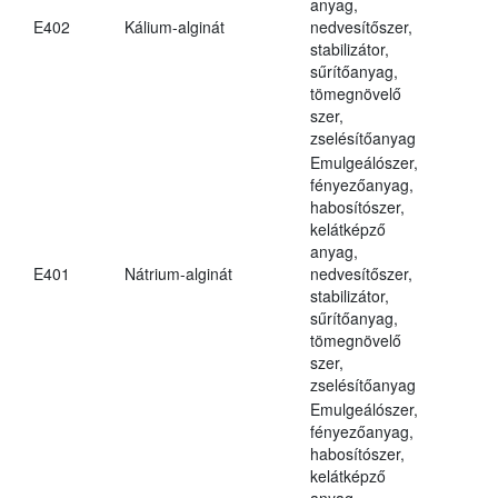
anyag,
E402
Kálium-alginát
nedvesítőszer,
stabilizátor,
sűrítőanyag,
tömegnövelő
szer,
zselésítőanyag
Emulgeálószer,
fényezőanyag,
habosítószer,
kelátképző
anyag,
E401
Nátrium-alginát
nedvesítőszer,
stabilizátor,
sűrítőanyag,
tömegnövelő
szer,
zselésítőanyag
Emulgeálószer,
fényezőanyag,
habosítószer,
kelátképző
anyag,