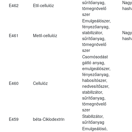
sűrítőanyag,
Nagy
E462
Etil-cellulóz
tömegnövelő
hasha
szer
Emulgeálószer,
fényezőanyag,
stabilizátor,
Nagy
E461
Metil-cellulóz
sűrítőanyag,
hasha
tömegnövelő
szer
Csomósodást
gátló anyag,
emulgeálószer,
fényezőanyag,
habosítószer,
E460
Cellulóz
nedvesítőszer,
stabilizátor,
sűrítőanyag,
tömegnövelő
szer
Stabilizátor,
E459
béta-Ciklodextrin
sűrítőanyag
Emulgeálósó,