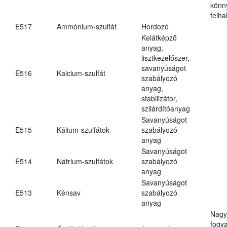
könn
felh
E517
Ammónium-szulfát
Hordozó
Kelátképző
anyag,
lisztkezelőszer,
savanyúságot
E516
Kalcium-szulfát
szabályozó
anyag,
stabilizátor,
szilárdítóanyag
Savanyúságot
E515
Kálium-szulfátok
szabályozó
anyag
Savanyúságot
E514
Nátrium-szulfátok
szabályozó
anyag
Savanyúságot
E513
Kénsav
szabályozó
anyag
Nagy
fogy