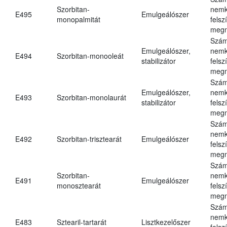
Szorbitan-
nemk
E495
Emulgeálószer
monopalmitát
felsz
megn
Szám
Emulgeálószer,
nemk
E494
Szorbitan-monooleát
stabilizátor
felsz
megn
Szám
Emulgeálószer,
nemk
E493
Szorbitan-monolaurát
stabilizátor
felsz
megn
Szám
nemk
E492
Szorbitan-trisztearát
Emulgeálószer
felsz
megn
Szám
Szorbitan-
nemk
E491
Emulgeálószer
monosztearát
felsz
megn
Szám
nemk
E483
Sztearil-tartarát
Lisztkezelőszer
felsz