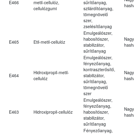
E466
metil-cellulóz,
sűrítőanyag,
hasha
cellulózgumi
szilárdítóanyag,
tömegnövelő
szer,
zselésítőanyag
Emulgeálószer,
habosítószer,
Nagy
E465
Etil-metil-cellulóz
stabilizátor,
hasha
sűrítőanyag
Emulgeálószer,
fényezőanyag,
kontraszterősítő,
Hidroxipropil-metil-
Nagy
E464
stabilizátor,
cellulóz
hasha
sűrítőanyag,
tömegnövelő
szer
Emulgeálószer,
fényezőanyag,
Nagy
E463
Hidroxipropil-cellulóz
habosítószer,
hasha
stabilizátor,
sűrítőanyag
Fényezőanyag,