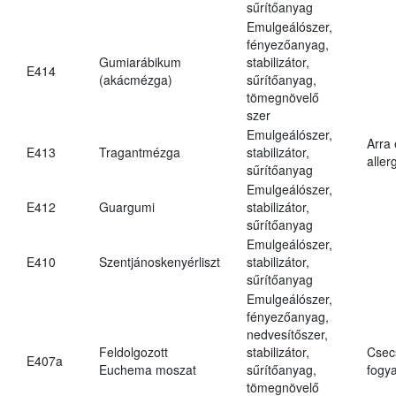
sűrítőanyag
Emulgeálószer,
fényezőanyag,
Gumiarábikum
stabilizátor,
E414
(akácmézga)
sűrítőanyag,
tömegnövelő
szer
Emulgeálószer,
Arra
E413
Tragantmézga
stabilizátor,
aller
sűrítőanyag
Emulgeálószer,
E412
Guargumi
stabilizátor,
sűrítőanyag
Emulgeálószer,
E410
Szentjánoskenyérliszt
stabilizátor,
sűrítőanyag
Emulgeálószer,
fényezőanyag,
nedvesítőszer,
Feldolgozott
stabilizátor,
Csec
E407a
Euchema moszat
sűrítőanyag,
fogya
tömegnövelő