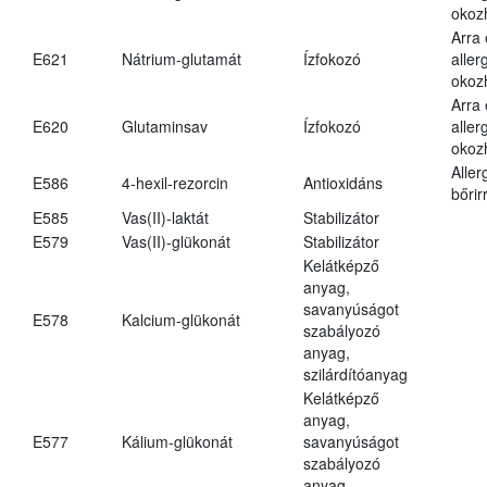
okoz
Arra
E621
Nátrium-glutamát
Ízfokozó
aller
okoz
Arra
E620
Glutaminsav
Ízfokozó
aller
okoz
Aller
E586
4-hexil-rezorcin
Antioxidáns
bőrir
E585
Vas(II)-laktát
Stabilizátor
E579
Vas(II)-glükonát
Stabilizátor
Kelátképző
anyag,
savanyúságot
E578
Kalcium-glükonát
szabályozó
anyag,
szilárdítóanyag
Kelátképző
anyag,
E577
Kálium-glükonát
savanyúságot
szabályozó
anyag