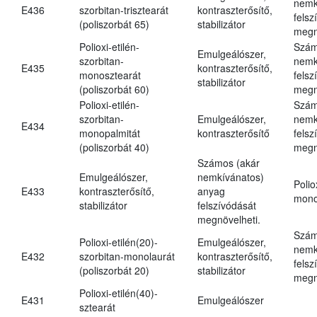
nemk
E436
szorbitan-trisztearát
kontraszterősítő,
felsz
(poliszorbát 65)
stabilizátor
megn
Polioxi-etilén-
Szám
Emulgeálószer,
szorbitan-
nemk
E435
kontraszterősítő,
monosztearát
felsz
stabilizátor
(poliszorbát 60)
megn
Polioxi-etilén-
Szám
szorbitan-
Emulgeálószer,
nemk
E434
monopalmitát
kontraszterősítő
felsz
(poliszorbát 40)
megn
Számos (akár
Emulgeálószer,
nemkívánatos)
Polio
E433
kontraszterősítő,
anyag
mono
stabilizátor
felszívódását
megnövelheti.
Szám
Polioxi-etilén(20)-
Emulgeálószer,
nemk
E432
szorbitan-monolaurát
kontraszterősítő,
felsz
(poliszorbát 20)
stabilizátor
megn
Polioxi-etilén(40)-
E431
Emulgeálószer
sztearát