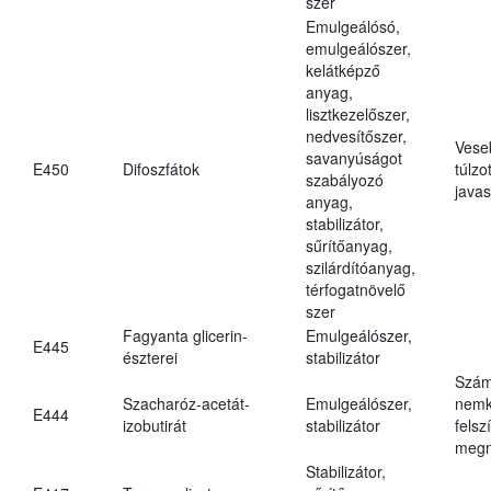
szer
Emulgeálósó,
emulgeálószer,
kelátképző
anyag,
lisztkezelőszer,
nedvesítőszer,
Vese
savanyúságot
E450
Difoszfátok
túlzo
szabályozó
javas
anyag,
stabilizátor,
sűrítőanyag,
szilárdítóanyag,
térfogatnövelő
szer
Fagyanta glicerin-
Emulgeálószer,
E445
észterei
stabilizátor
Szám
Szacharóz-acetát-
Emulgeálószer,
nemk
E444
izobutirát
stabilizátor
felsz
megn
Stabilizátor,