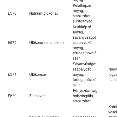
Kelátképző
anyag,
E576
Nátrium-glükonát
stabilizátor,
sűrítőanyag
Kelátképző
anyag,
savanyúságot
E575
Glükono-delta-lakton
szabályozó
anyag,
térfogatnövelő
szer
Savanyúságot
szabályozó
Nagy
E574
Glükonsav
anyag,
fogy
térfogatnövelő
hatá
szer
Fényezőanyag,
E570
Zsírsavak
habzásgátló,
stabilizátor
Krón
vese
Kálium-alumínium-
Csomósodást
szen