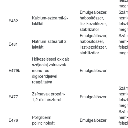
megn
Emulgeálószer,
Szám
Kalcium-sztearoil-2-
habosítószer,
nemk
E482
laktilát
lisztkezelőszer,
felsz
stabilizátor
megn
Emulgeálószer,
Szám
Nátrium-sztearoil-2-
habosítószer,
nemk
E481
laktilát
lisztkezelőszer,
felsz
stabilizátor
megn
Hőkezeléssel oxidált
szójaolaj zsírsavak
E479b
mono- és
Emulgeálószer
digliceridjeivel
reagáltatva
Szám
Zsírsavak propán-
nemk
E477
Emulgeálószer
1,2-diol-észterei
felsz
megn
Szám
Poliglicerin-
nemk
E476
Emulgeálószer
poliricinoleát
felsz