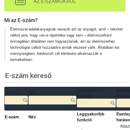
AZ E-SZÁMOKRÓL
Mi az E-szám?
Élelmiszer-adalékanyagnak nevezik azt az anyagot, amit – tekintet
nélkül arra, hogy van-e tápértéke vagy sem – élelmiszerként
önmagában általában nem fogyasztanak, ám az élelmiszerhez
technológiai célból hozzáadva annak részévé válik. Általában kis
mennyiségben, határozott cél elérésére alkalmazzák a
termékekben.
E-szám kereső
Leggyakoribb
Esetle
E-szám
Név
funkció
hatás
Leggyakoribb
Esetle
E-szám
Név
funkció
hatás
Kösz