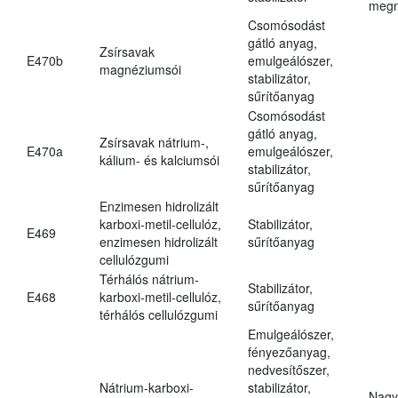
megn
Csomósodást
gátló anyag,
Zsírsavak
E470b
emulgeálószer,
magnéziumsói
stabilizátor,
sűrítőanyag
Csomósodást
gátló anyag,
Zsírsavak nátrium-,
E470a
emulgeálószer,
kálium- és kalciumsói
stabilizátor,
sűrítőanyag
Enzimesen hidrolizált
karboxi-metil-cellulóz,
Stabilizátor,
E469
enzimesen hidrolizált
sűrítőanyag
cellulózgumi
Térhálós nátrium-
Stabilizátor,
E468
karboxi-metil-cellulóz,
sűrítőanyag
térhálós cellulózgumi
Emulgeálószer,
fényezőanyag,
nedvesítőszer,
Nátrium-karboxi-
stabilizátor,
Nagy