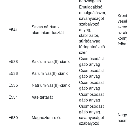
habzásgátló
Emulgeálósó,
emulgeálószer,
Krón
savanyúságot
vese
szabályozó
Savas nátrium-
szen
E541
anyag,
alumínium-foszfát
az a
stabilizátor,
könn
sűrítőanyag,
felh
térfogatnövelő
szer
Csomósodást
E538
Kalcium-vas(II)-cianid
gátló anyag
Csomósodást
E536
Kálium-vas(II)-cianid
gátló anyag
Csomósodást
E535
Nátrium-vas(II)-cianid
gátló anyag
Csomósodást
E534
Vas-tartarát
gátló anyag
Csomósodást
gátló anyag,
Nagy
E530
Magnézium-oxid
savanyúságot
hasm
szabályozó