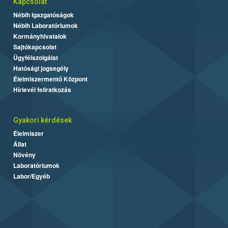
Kapcsolat
Nébih Igazgatóságok
Nébih Laboratóriumok
Kormányhivatalok
Sajtókapcsolat
Ügyfélszolgálat
Hatósági jogsegély
Élelmiszermentő Központ
Hírlevél feliratkozás
Gyakori kérdések
Élelmiszer
Állat
Növény
Laboratóriumok
Labor/Egyéb