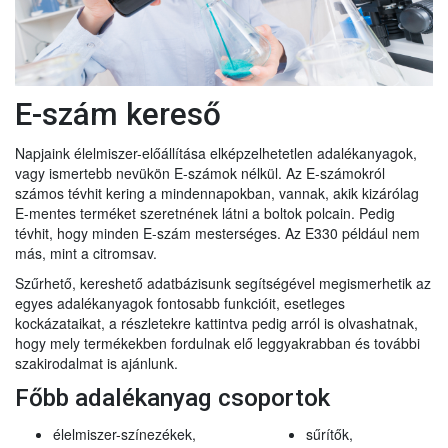
E-szám kereső
Napjaink élelmiszer-előállítása elképzelhetetlen adalékanyagok,
vagy ismertebb nevükön E-számok nélkül. Az E-számokról
számos tévhit kering a mindennapokban, vannak, akik kizárólag
E-mentes terméket szeretnének látni a boltok polcain. Pedig
tévhit, hogy minden E-szám mesterséges. Az E330 például nem
más, mint a citromsav.
Szűrhető, kereshető adatbázisunk segítségével megismerhetik az
egyes adalékanyagok fontosabb funkcióit, esetleges
kockázataikat, a részletekre kattintva pedig arról is olvashatnak,
hogy mely termékekben fordulnak elő leggyakrabban és további
szakirodalmat is ajánlunk.
Főbb adalékanyag csoportok
élelmiszer-színezékek,
sűrítők,