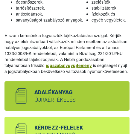
édesítőszerek,
zselésítők,
tartósítószerek,
stabilizátorok,
antioxidánsok,
ízfokozók és
savanyúságot szabályozó anyagok,
egyéb vegyületek.
E-szám keresőnk a fogyasztók tájékoztatására szolgál. Kérjük,
hogy az élelmiszeripari vállalkozók minden esetben az aktuálisan
hatályos jogszabályokból, az Európai Parlament és a Tanács
1333/2008/EK rendeletéből, valamint a Bizottság 231/2012/EU
rendeletéből tájékozódjanak. A Nébih gondozásában
folyamatosan frissülő
jogszabálygyűjtemény
is segítséget nyújt
a jogszabályokban bekövetkező változások nyomonkövetésében.
ADALÉKANYAG
ÚJRAÉRTÉKELÉS
KÉRDEZZ-FELELEK