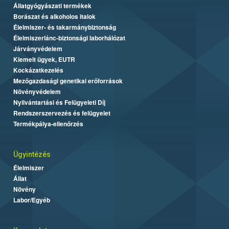
Állatgyógyászati termékek
Borászat és alkoholos italok
Élelmiszer- és takarmánybiztonság
Élelmiszerlánc-biztonsági laborhálózat
Járványvédelem
Kiemelt ügyek, EUTR
Kockázatkezelés
Mezőgazdasági genetikai erőforrások
Növényvédelem
Nyilvántartási és Felügyeleti Díj
Rendszerszervezés és felügyelet
Termékpálya-ellenőrzés
Ügyintézés
Élelmiszer
Állat
Növény
Labor/Egyéb