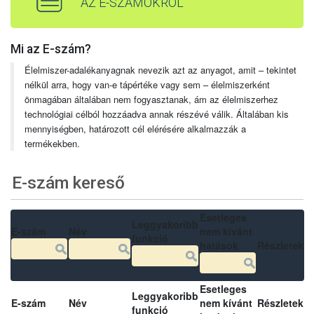
AZ E-SZÁMOKRÓL
Mi az E-szám?
Élelmiszer-adalékanyagnak nevezik azt az anyagot, amit – tekintet
nélkül arra, hogy van-e tápértéke vagy sem – élelmiszerként
önmagában általában nem fogyasztanak, ám az élelmiszerhez
technológiai célból hozzáadva annak részévé válik. Általában kis
mennyiségben, határozott cél elérésére alkalmazzák a
termékekben.
E-szám kereső
Esetleges
Leggyakoribb
E-szám
Név
nem kívánt
funkció
hatások
Részletek
Esetleges
Leggyakoribb
E-szám
Név
nem kívánt
Részletek
funkció