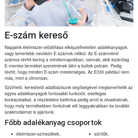
E-szám kereső
Napjaink élelmiszer-előállítása elképzelhetetlen adalékanyagok,
vagy ismertebb nevükön E-számok nélkül. Az E-számokról
számos tévhit kering a mindennapokban, vannak, akik kizárólag
E-mentes terméket szeretnének látni a boltok polcain. Pedig
tévhit, hogy minden E-szám mesterséges. Az E330 például nem
más, mint a citromsav.
Szűrhető, kereshető adatbázisunk segítségével megismerhetik az
egyes adalékanyagok fontosabb funkcióit, esetleges
kockázataikat, a részletekre kattintva pedig arról is olvashatnak,
hogy mely termékekben fordulnak elő leggyakrabban és további
szakirodalmat is ajánlunk.
Főbb adalékanyag csoportok
élelmiszer-színezékek,
sűrítők,