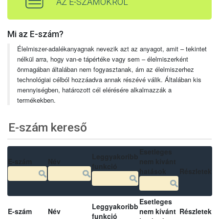
AZ E-SZÁMOKRÓL
Mi az E-szám?
Élelmiszer-adalékanyagnak nevezik azt az anyagot, amit – tekintet
nélkül arra, hogy van-e tápértéke vagy sem – élelmiszerként
önmagában általában nem fogyasztanak, ám az élelmiszerhez
technológiai célból hozzáadva annak részévé válik. Általában kis
mennyiségben, határozott cél elérésére alkalmazzák a
termékekben.
E-szám kereső
Esetleges
Leggyakoribb
E-szám
Név
nem kívánt
funkció
hatások
Részletek
Esetleges
Leggyakoribb
E-szám
Név
nem kívánt
Részletek
funkció