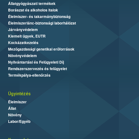
Állatgyógyászati termékek
Borászat és alkoholos italok
Élelmiszer- és takarmánybiztonság
Élelmiszerlánc-biztonsági laborhálózat
Járványvédelem
Kiemelt ügyek, EUTR
Kockázatkezelés
Mezőgazdasági genetikai erőforrások
Növényvédelem
Nyilvántartási és Felügyeleti Díj
Rendszerszervezés és felügyelet
Termékpálya-ellenőrzés
Ügyintézés
Élelmiszer
Állat
Növény
Labor/Egyéb