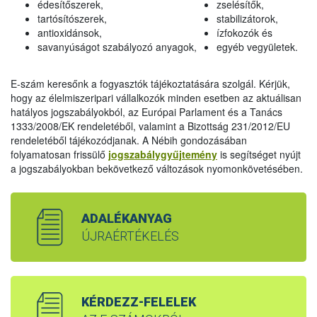
édesítőszerek,
zselésítők,
tartósítószerek,
stabilizátorok,
antioxidánsok,
ízfokozók és
savanyúságot szabályozó anyagok,
egyéb vegyületek.
E-szám keresőnk a fogyasztók tájékoztatására szolgál. Kérjük,
hogy az élelmiszeripari vállalkozók minden esetben az aktuálisan
hatályos jogszabályokból, az Európai Parlament és a Tanács
1333/2008/EK rendeletéből, valamint a Bizottság 231/2012/EU
rendeletéből tájékozódjanak. A Nébih gondozásában
folyamatosan frissülő
jogszabálygyűjtemény
is segítséget nyújt
a jogszabályokban bekövetkező változások nyomonkövetésében.
ADALÉKANYAG
ÚJRAÉRTÉKELÉS
KÉRDEZZ-FELELEK