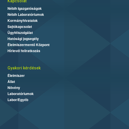
Kapcsolat
Nébih Igazgatóságok
Nébih Laboratóriumok
Kormányhivatalok
Sajtókapcsolat
Ügyfélszolgálat
Hatósági jogsegély
Élelmiszermentő Központ
Hírlevél feliratkozás
Gyakori kérdések
Élelmiszer
Állat
Növény
Laboratóriumok
Labor/Egyéb