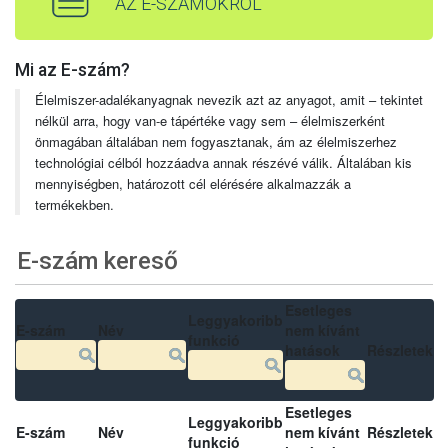
AZ E-SZÁMOKRÓL
Mi az E-szám?
Élelmiszer-adalékanyagnak nevezik azt az anyagot, amit – tekintet
nélkül arra, hogy van-e tápértéke vagy sem – élelmiszerként
önmagában általában nem fogyasztanak, ám az élelmiszerhez
technológiai célból hozzáadva annak részévé válik. Általában kis
mennyiségben, határozott cél elérésére alkalmazzák a
termékekben.
E-szám kereső
Esetleges
Leggyakoribb
E-szám
Név
nem kívánt
funkció
hatások
Részletek
Esetleges
Leggyakoribb
E-szám
Név
nem kívánt
Részletek
funkció