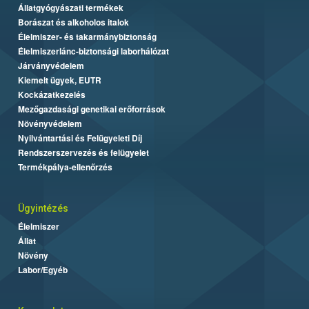
Állatgyógyászati termékek
Borászat és alkoholos italok
Élelmiszer- és takarmánybiztonság
Élelmiszerlánc-biztonsági laborhálózat
Járványvédelem
Kiemelt ügyek, EUTR
Kockázatkezelés
Mezőgazdasági genetikai erőforrások
Növényvédelem
Nyilvántartási és Felügyeleti Díj
Rendszerszervezés és felügyelet
Termékpálya-ellenőrzés
Ügyintézés
Élelmiszer
Állat
Növény
Labor/Egyéb