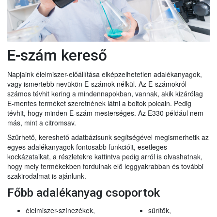
E-szám kereső
Napjaink élelmiszer-előállítása elképzelhetetlen adalékanyagok,
vagy ismertebb nevükön E-számok nélkül. Az E-számokról
számos tévhit kering a mindennapokban, vannak, akik kizárólag
E-mentes terméket szeretnének látni a boltok polcain. Pedig
tévhit, hogy minden E-szám mesterséges. Az E330 például nem
más, mint a citromsav.
Szűrhető, kereshető adatbázisunk segítségével megismerhetik az
egyes adalékanyagok fontosabb funkcióit, esetleges
kockázataikat, a részletekre kattintva pedig arról is olvashatnak,
hogy mely termékekben fordulnak elő leggyakrabban és további
szakirodalmat is ajánlunk.
Főbb adalékanyag csoportok
élelmiszer-színezékek,
sűrítők,