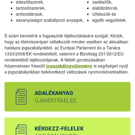
édesítőszerek,
zselésítők,
tartósítószerek,
stabilizátorok,
antioxidánsok,
ízfokozók és
savanyúságot szabályozó anyagok,
egyéb vegyületek.
E-szám keresőnk a fogyasztók tájékoztatására szolgál. Kérjük,
hogy az élelmiszeripari vállalkozók minden esetben az aktuálisan
hatályos jogszabályokból, az Európai Parlament és a Tanács
1333/2008/EK rendeletéből, valamint a Bizottság 231/2012/EU
rendeletéből tájékozódjanak. A Nébih gondozásában
folyamatosan frissülő
jogszabálygyűjtemény
is segítséget nyújt
a jogszabályokban bekövetkező változások nyomonkövetésében.
ADALÉKANYAG
ÚJRAÉRTÉKELÉS
KÉRDEZZ-FELELEK