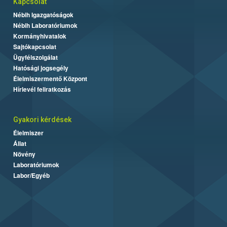
Kapcsolat
Nébih Igazgatóságok
Nébih Laboratóriumok
Kormányhivatalok
Sajtókapcsolat
Ügyfélszolgálat
Hatósági jogsegély
Élelmiszermentő Központ
Hírlevél feliratkozás
Gyakori kérdések
Élelmiszer
Állat
Növény
Laboratóriumok
Labor/Egyéb