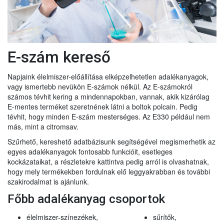
E-szám kereső
Napjaink élelmiszer-előállítása elképzelhetetlen adalékanyagok,
vagy ismertebb nevükön E-számok nélkül. Az E-számokról
számos tévhit kering a mindennapokban, vannak, akik kizárólag
E-mentes terméket szeretnének látni a boltok polcain. Pedig
tévhit, hogy minden E-szám mesterséges. Az E330 például nem
más, mint a citromsav.
Szűrhető, kereshető adatbázisunk segítségével megismerhetik az
egyes adalékanyagok fontosabb funkcióit, esetleges
kockázataikat, a részletekre kattintva pedig arról is olvashatnak,
hogy mely termékekben fordulnak elő leggyakrabban és további
szakirodalmat is ajánlunk.
Főbb adalékanyag csoportok
élelmiszer-színezékek,
sűrítők,