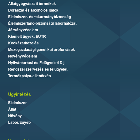
Állatgyógyászati termékek
Borászat és alkoholos italok
Élelmiszer- és takarmánybiztonság
Élelmiszerlánc-biztonsági laborhálózat
Járványvédelem
Kiemelt ügyek, EUTR
Kockázatkezelés
Mezőgazdasági genetikai erőforrások
Növényvédelem
Nyilvántartási és Felügyeleti Díj
Rendszerszervezés és felügyelet
Termékpálya-ellenőrzés
Ügyintézés
Élelmiszer
Állat
Növény
Labor/Egyéb