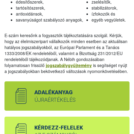
édesítőszerek,
zselésítők,
tartósítószerek,
stabilizátorok,
antioxidánsok,
ízfokozók és
savanyúságot szabályozó anyagok,
egyéb vegyületek.
E-szám keresőnk a fogyasztók tájékoztatására szolgál. Kérjük,
hogy az élelmiszeripari vállalkozók minden esetben az aktuálisan
hatályos jogszabályokból, az Európai Parlament és a Tanács
1333/2008/EK rendeletéből, valamint a Bizottság 231/2012/EU
rendeletéből tájékozódjanak. A Nébih gondozásában
folyamatosan frissülő
jogszabálygyűjtemény
is segítséget nyújt
a jogszabályokban bekövetkező változások nyomonkövetésében.
ADALÉKANYAG
ÚJRAÉRTÉKELÉS
KÉRDEZZ-FELELEK