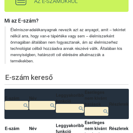
AZ E-SZÁMOKRÓL
Mi az E-szám?
Élelmiszer-adalékanyagnak nevezik azt az anyagot, amit – tekintet
nélkül arra, hogy van-e tápértéke vagy sem – élelmiszerként
önmagában általában nem fogyasztanak, ám az élelmiszerhez
technológiai célból hozzáadva annak részévé válik. Általában kis
mennyiségben, határozott cél elérésére alkalmazzák a
termékekben.
E-szám kereső
Esetleges
Leggyakoribb
E-szám
Név
nem kívánt
funkció
hatások
Részletek
Esetleges
Leggyakoribb
E-szám
Név
nem kívánt
Részletek
funkció