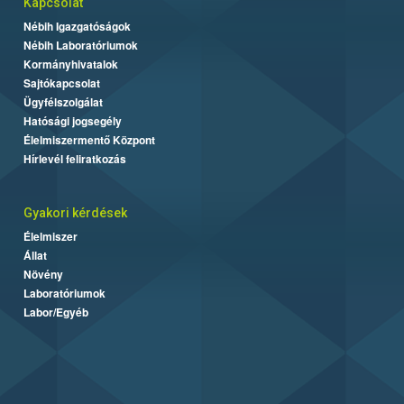
Kapcsolat
Nébih Igazgatóságok
Nébih Laboratóriumok
Kormányhivatalok
Sajtókapcsolat
Ügyfélszolgálat
Hatósági jogsegély
Élelmiszermentő Központ
Hírlevél feliratkozás
Gyakori kérdések
Élelmiszer
Állat
Növény
Laboratóriumok
Labor/Egyéb