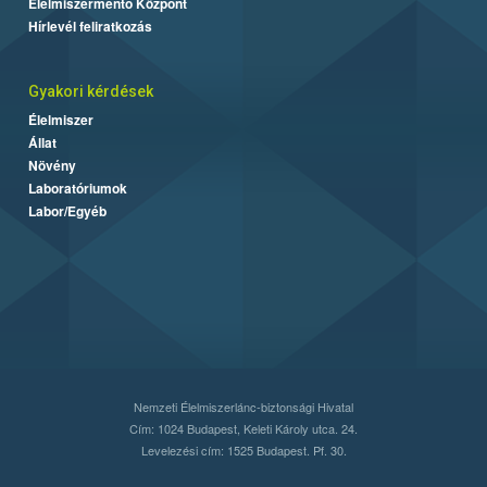
Élelmiszermentő Központ
Hírlevél feliratkozás
Gyakori kérdések
Élelmiszer
Állat
Növény
Laboratóriumok
Labor/Egyéb
Nemzeti Élelmiszerlánc-biztonsági Hivatal
Cím: 1024 Budapest, Keleti Károly utca. 24.
Levelezési cím: 1525 Budapest. Pf. 30.