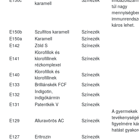
karamell
túl nagy
mennyiségbe
immunrendsz
káros lehet.
E150b
Szulfitos karamell
Színezék
E150a
Karamell
Színezék
E142
Zöld S
Színezék
Klorofillok és
E141
klorofillinek
Színezék
rézkomplexei
Klorofillok és
E140
Színezék
klorofillinek
E133
Brilliánskék FCF
Színezék
Indigotin,
E132
Színezék
indigókármin
E131
Patentkék V
Színezék
A gyermekek
tevékenységé
E129
Alluravörös AC
Színezék
figyelmére ká
hatást gyakor
E127
Eritrozin
Színezék