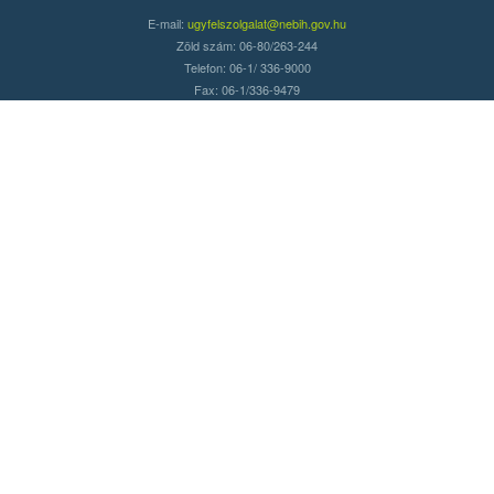
E-mail:
ugyfelszolgalat@nebih.gov.hu
Zöld szám: 06-80/263-244
Telefon: 06-1/ 336-9000
Fax: 06-1/336-9479