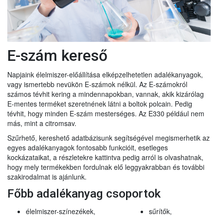
E-szám kereső
Napjaink élelmiszer-előállítása elképzelhetetlen adalékanyagok,
vagy ismertebb nevükön E-számok nélkül. Az E-számokról
számos tévhit kering a mindennapokban, vannak, akik kizárólag
E-mentes terméket szeretnének látni a boltok polcain. Pedig
tévhit, hogy minden E-szám mesterséges. Az E330 például nem
más, mint a citromsav.
Szűrhető, kereshető adatbázisunk segítségével megismerhetik az
egyes adalékanyagok fontosabb funkcióit, esetleges
kockázataikat, a részletekre kattintva pedig arról is olvashatnak,
hogy mely termékekben fordulnak elő leggyakrabban és további
szakirodalmat is ajánlunk.
Főbb adalékanyag csoportok
élelmiszer-színezékek,
sűrítők,