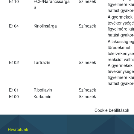
E110
FCF/Narancssárga
Színezék
figyelmére ká
S
hatást gyakor
A gyermekek
tevékenységé
E104
Kinolinsárga
Színezék
figyelmére ká
hatást gyakor
A lakosság eg
töredékénél
túlérzékenysé
reakciót váltha
E102
Tartrazin
Színezék
A gyermekek
tevékenységé
figyelmére ká
hatást gyakor
E101
Riboflavin
Színezék
E100
Kurkumin
Színezék
Cookie beállítások
Hivatalunk