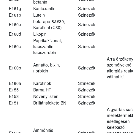
betanin
E161g
Kantaxantin
Színezék
E161b
Lutein
Színezék
béta-apo-8&#39;-
E160e
Színezék
Karotinal (C30)
E160d
Likopin
Színezék
Paprikakivonat,
E160c
kapszantin,
Színezék
kapszorubin
Arra érzéken
Annatto, bixin,
személyeknél
E160b
Színezék
norbixin
allergiás reak
válthat ki.
E160a
Karotinok
Színezék
E155
Barna HT
Színezék
E153
Növényi szén
Színezék
E151
Brilliánsfekete BN
Színezék
A gyártás sor
melléktermék
esetlegesen
keletkező
Ammóniás
E150c
Színezék
imidazolszár