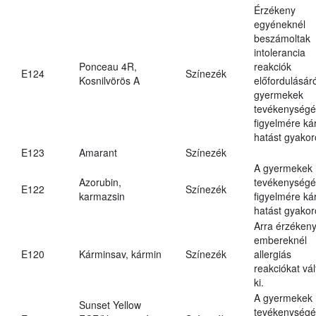
Érzékeny
egyéneknél
beszámoltak
intolerancia
Ponceau 4R,
reakciók
E124
Színezék
Kosnilvörös A
előfordulásáró
gyermekek
tevékenységé
figyelmére ká
hatást gyakor
E123
Amarant
Színezék
A gyermekek
Azorubin,
tevékenységé
E122
Színezék
karmazsin
figyelmére ká
hatást gyakor
Arra érzéken
embereknél
E120
Kárminsav, kármin
Színezék
allergiás
reakciókat vál
ki.
A gyermekek
Sunset Yellow
tevékenységé