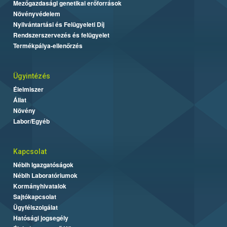
Mezőgazdasági genetikai erőforrások
Növényvédelem
Nyilvántartási és Felügyeleti Díj
Rendszerszervezés és felügyelet
Termékpálya-ellenőrzés
Ügyintézés
Élelmiszer
Állat
Növény
Labor/Egyéb
Kapcsolat
Nébih Igazgatóságok
Nébih Laboratóriumok
Kormányhivatalok
Sajtókapcsolat
Ügyfélszolgálat
Hatósági jogsegély