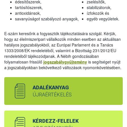
édesítőszerek,
zselésítők,
tartósítószerek,
stabilizátorok,
antioxidánsok,
ízfokozók és
savanyúságot szabályozó anyagok,
egyéb vegyületek.
E-szám keresőnk a fogyasztók tájékoztatására szolgál. Kérjük,
hogy az élelmiszeripari vállalkozók minden esetben az aktuálisan
hatályos jogszabályokból, az Európai Parlament és a Tanács
1333/2008/EK rendeletéből, valamint a Bizottság 231/2012/EU
rendeletéből tájékozódjanak. A Nébih gondozásában
folyamatosan frissülő
jogszabálygyűjtemény
is segítséget nyújt
a jogszabályokban bekövetkező változások nyomonkövetésében.
ADALÉKANYAG
ÚJRAÉRTÉKELÉS
KÉRDEZZ-FELELEK