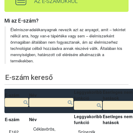
AZ E-SZÁMOKRÓL
Mi az E-szám?
Élelmiszer-adalékanyagnak nevezik azt az anyagot, amit – tekintet
nélkül arra, hogy van-e tápértéke vagy sem – élelmiszerként
önmagában általában nem fogyasztanak, ám az élelmiszerhez
technológiai célból hozzáadva annak részévé válik. Általában kis
mennyiségben, határozott cél elérésére alkalmazzák a
termékekben.
E-szám kereső
Leggyakoribb
Esetleges nem
E-szám
Név
funkció
hatások
Leggyakoribb
Esetleges nem
E-szám
Név
funkció
hatások
Céklavörös,
E162
Színezék