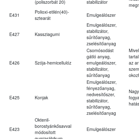
(poliszorbát 20)
stabilizátor
megn
Polioxi-etilén(40)-
E431
Emulgeálószer
sztearát
Emulgeálószer,
stabilizátor,
E427
Kassziagumi
sűrítőanyag,
zselésítőanyag
Csomósodást
Mive
gátló anyag,
tarta
E426
Szója-hemicellulóz
emulgeálószer,
az ar
stabilizátor,
szem
sűrítőanyag
okoz
Emulgeálószer,
fényezőanyag,
Nagy
nedvesítőszer,
E425
Konjak
fogy
stabilizátor,
hatá
sűrítőanyag,
zselésítőanyag
Oktenil-
borostyánkősavval
E423
Emulgeálószer
módosított
gumiarábikum