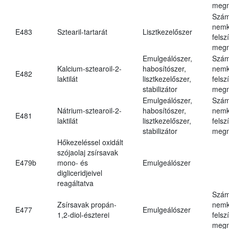
megn
Szám
nemk
E483
Sztearil-tartarát
Lisztkezelőszer
felsz
megn
Emulgeálószer,
Szám
Kalcium-sztearoil-2-
habosítószer,
nemk
E482
laktilát
lisztkezelőszer,
felsz
stabilizátor
megn
Emulgeálószer,
Szám
Nátrium-sztearoil-2-
habosítószer,
nemk
E481
laktilát
lisztkezelőszer,
felsz
stabilizátor
megn
Hőkezeléssel oxidált
szójaolaj zsírsavak
E479b
mono- és
Emulgeálószer
digliceridjeivel
reagáltatva
Szám
Zsírsavak propán-
nemk
E477
Emulgeálószer
1,2-diol-észterei
felsz
megn