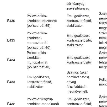
sűrítőanyag,
zselésítőanyag
Szám
Polioxi-etilén-
Emulgeálószer,
nemk
E436
szorbitan-trisztearát
kontraszterősítő,
felsz
(poliszorbát 65)
stabilizátor
megn
Polioxi-etilén-
Szám
Emulgeálószer,
szorbitan-
nemk
E435
kontraszterősítő,
monosztearát
felsz
stabilizátor
(poliszorbát 60)
megn
Polioxi-etilén-
Szám
szorbitan-
Emulgeálószer,
nemk
E434
monopalmitát
kontraszterősítő
felsz
(poliszorbát 40)
megn
Számos (akár
Emulgeálószer,
nemkívánatos)
Polio
E433
kontraszterősítő,
anyag
mono
stabilizátor
felszívódását
megnövelheti.
Szám
Polioxi-etilén(20)-
Emulgeálószer,
nemk
E432
szorbitan-monolaurát
kontraszterősítő,
felsz