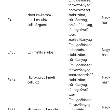
fényezőanyag,
nedvesítőszer,
Nátrium-karboxi-
stabilizátor,
Nagy
E466
metil-cellulóz,
sűrítőanyag,
hasha
cellulózgumi
szilárdítóanyag,
tömegnövelő
szer,
zselésítőanyag
Emulgeálószer,
habosítószer,
Nagy
E465
Etil-metil-cellulóz
stabilizátor,
hasha
sűrítőanyag
Emulgeálószer,
fényezőanyag,
kontraszterősítő,
Hidroxipropil-metil-
Nagy
E464
stabilizátor,
cellulóz
hasha
sűrítőanyag,
tömegnövelő
szer
Emulgeálószer,
fényezőanyag,
Nagy
E463
Hidroxipropil-cellulóz
habosítószer,