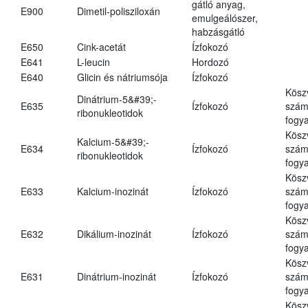
gátló anyag,
E900
Dimetil-polisziloxán
emulgeálószer,
habzásgátló
E650
Cink-acetát
Ízfokozó
E641
L-leucin
Hordozó
E640
Glicin és nátriumsója
Ízfokozó
Kösz
Dinátrium-5&#39;-
E635
Ízfokozó
számá
ribonukleotidok
fogya
Kösz
Kalcium-5&#39;-
E634
Ízfokozó
számá
ribonukleotidok
fogya
Kösz
E633
Kalcium-inozinát
Ízfokozó
számá
fogya
Kösz
E632
Dikálium-inozinát
Ízfokozó
számá
fogya
Kösz
E631
Dinátrium-inozinát
Ízfokozó
számá
fogya
Kösz