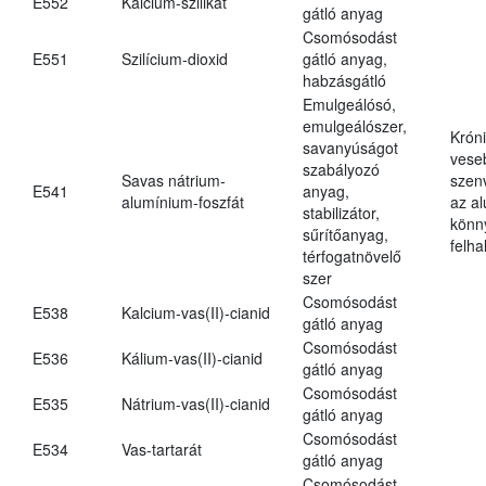
E552
Kalcium-szilikát
gátló anyag
Csomósodást
E551
Szilícium-dioxid
gátló anyag,
habzásgátló
Emulgeálósó,
emulgeálószer,
Krón
savanyúságot
vese
szabályozó
Savas nátrium-
szen
E541
anyag,
alumínium-foszfát
az a
stabilizátor,
könn
sűrítőanyag,
felh
térfogatnövelő
szer
Csomósodást
E538
Kalcium-vas(II)-cianid
gátló anyag
Csomósodást
E536
Kálium-vas(II)-cianid
gátló anyag
Csomósodást
E535
Nátrium-vas(II)-cianid
gátló anyag
Csomósodást
E534
Vas-tartarát
gátló anyag
Csomósodást