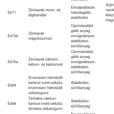
Szám
Emulgeálószer,
Zsírsavak mono- és
nemk
E471
habzásgátló,
digliceridjei
felsz
stabilizátor
megn
Csomósodást
gátló anyag,
Zsírsavak
E470b
emulgeálószer,
magnéziumsói
stabilizátor,
sűrítőanyag
Csomósodást
gátló anyag,
Zsírsavak nátrium-,
E470a
emulgeálószer,
kálium- és kalciumsói
stabilizátor,
sűrítőanyag
Enzimesen hidrolizált
karboxi-metil-cellulóz,
Stabilizátor,
E469
enzimesen hidrolizált
sűrítőanyag
cellulózgumi
Térhálós nátrium-
Stabilizátor,
E468
karboxi-metil-cellulóz,
sűrítőanyag
térhálós cellulózgumi
Emulgeálószer,