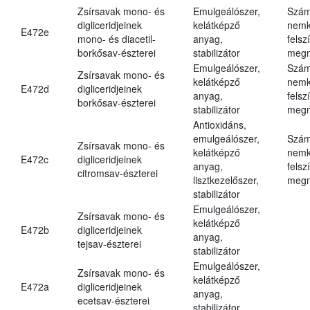
Zsírsavak mono- és
Emulgeálószer,
Szám
digliceridjeinek
kelátképző
nemk
E472e
mono- és diacetil-
anyag,
felsz
borkősav-észterei
stabilizátor
megn
Emulgeálószer,
Szám
Zsírsavak mono- és
kelátképző
nemk
E472d
digliceridjeinek
anyag,
felsz
borkősav-észterei
stabilizátor
megn
Antioxidáns,
emulgeálószer,
Szám
Zsírsavak mono- és
kelátképző
nemk
E472c
digliceridjeinek
anyag,
felsz
citromsav-észterei
lisztkezelőszer,
megn
stabilizátor
Emulgeálószer,
Zsírsavak mono- és
kelátképző
E472b
digliceridjeinek
anyag,
tejsav-észterei
stabilizátor
Emulgeálószer,
Zsírsavak mono- és
kelátképző
E472a
digliceridjeinek
anyag,
ecetsav-észterei
stabilizátor