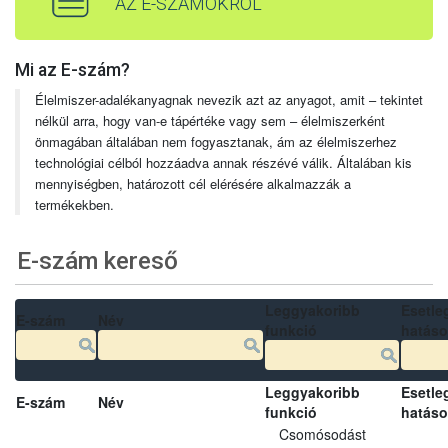
AZ E-SZÁMOKRÓL
Mi az E-szám?
Élelmiszer-adalékanyagnak nevezik azt az anyagot, amit – tekintet
nélkül arra, hogy van-e tápértéke vagy sem – élelmiszerként
önmagában általában nem fogyasztanak, ám az élelmiszerhez
technológiai célból hozzáadva annak részévé válik. Általában kis
mennyiségben, határozott cél elérésére alkalmazzák a
termékekben.
E-szám kereső
Leggyakoribb
Esetle
E-szám
Név
funkció
hatás
Leggyakoribb
Esetle
E-szám
Név
funkció
hatás
Csomósodást