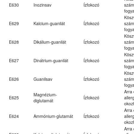
E630
Inozinsav
Ízfokozó
számá
fogya
Kösz
E629
Kalcium-guanilát
Ízfokozó
számá
fogya
Kösz
E628
Dikálium-guanilát
Ízfokozó
számá
fogya
Kösz
E627
Dinátrium-guanilát
Ízfokozó
számá
fogya
Kösz
E626
Guanilsav
Ízfokozó
számá
fogya
Arra
Magnézium-
E625
Ízfokozó
aller
diglutamát
okoz
Arra
E624
Ammónium-glutamát
Ízfokozó
aller
okoz
Arra