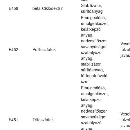
Stabilizátor,
E459
béta-Ciklodextrin
sűrítőanyag
Emulgeálósó,
emulgeálószer,
kelátképző
anyag,
nedvesítőszer,
Vese
savanyúságot
E452
Polifoszfátok
túlzo
szabályozó
javas
anyag,
stabilizátor,
sűrítőanyag,
térfogatnövelő
szer
Emulgeálósó,
emulgeálószer,
kelátképző
anyag,
nedvesítőszer,
Vese
savanyúságot
E451
Trifoszfátok
túlzo
szabályozó
javas
anyag,