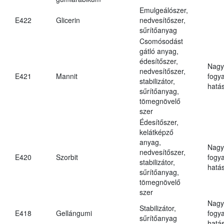
Emulgeálószer,
E422
Glicerin
nedvesítőszer,
sűrítőanyag
Csomósodást
gátló anyag,
édesítőszer,
Nagy
nedvesítőszer,
E421
Mannit
fogy
stabilizátor,
hatá
sűrítőanyag,
tömegnövelő
szer
Édesítőszer,
kelátképző
anyag,
Nagy
nedvesítőszer,
E420
Szorbit
fogy
stabilizátor,
hatá
sűrítőanyag,
tömegnövelő
szer
Nagy
Stabilizátor,
E418
Gellángumi
fogy
sűrítőanyag
hatá