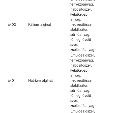
fényezőanyag,
habosítószer,
kelátképző
anyag,
E402
Kálium-alginát
nedvesítőszer,
stabilizátor,
sűrítőanyag,
tömegnövelő
szer,
zselésítőanyag
Emulgeálószer,
fényezőanyag,
habosítószer,
kelátképző
anyag,
E401
Nátrium-alginát
nedvesítőszer,
stabilizátor,
sűrítőanyag,
tömegnövelő
szer,
zselésítőanyag
Emulgeálószer,