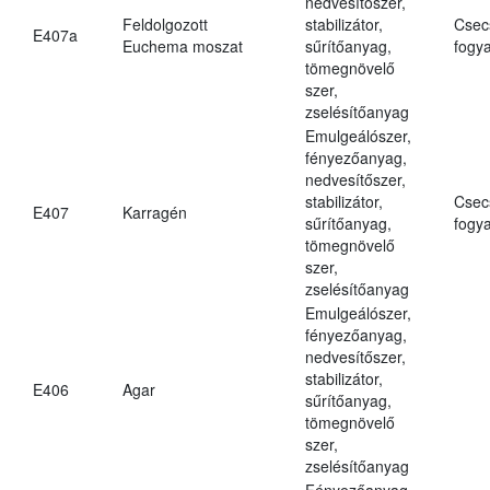
nedvesítőszer,
Feldolgozott
stabilizátor,
Csec
E407a
Euchema moszat
sűrítőanyag,
fogya
tömegnövelő
szer,
zselésítőanyag
Emulgeálószer,
fényezőanyag,
nedvesítőszer,
stabilizátor,
Csec
E407
Karragén
sűrítőanyag,
fogya
tömegnövelő
szer,
zselésítőanyag
Emulgeálószer,
fényezőanyag,
nedvesítőszer,
stabilizátor,
E406
Agar
sűrítőanyag,
tömegnövelő
szer,
zselésítőanyag
Fényezőanyag,