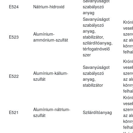
Savanyúságot
E524
Nátrium-hidroxid
szabályozó
anyag
Savanyúságot
Krón
szabályozó
vese
anyag,
Alumínium-
szen
E523
stabilizátor,
ammónium-szulfát
az a
szilárdítóanyag,
könn
térfogatnövelő
felh
szer
Krón
Savanyúságot
vese
Alumínium-kálium-
szabályozó
szen
E522
szulfát
anyag,
az a
stabilizátor
könn
felh
Krón
vese
Alumínium-nátrium-
szen
E521
Szilárdítóanyag
szulfát
az a
könn
felh