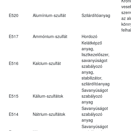
Krón
vese
szen
E520
Alumínium-szulfát
Szilárdítóanyag
az a
könn
felh
E517
Ammónium-szulfát
Hordozó
Kelátképző
anyag,
lisztkezelőszer,
savanyúságot
E516
Kalcium-szulfát
szabályozó
anyag,
stabilizátor,
szilárdítóanyag
Savanyúságot
E515
Kálium-szulfátok
szabályozó
anyag
Savanyúságot
E514
Nátrium-szulfátok
szabályozó
anyag
Savanyúságot