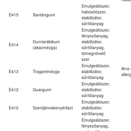
Emulgeálószer,
habosítószer,
E415
Xantángumi
stabilizátor,
sűrítőanyag
Emulgeálószer,
fényezőanyag,
Gumiarábikum
stabilizátor,
E414
(akácmézga)
sűrítőanyag,
tömegnövelő
szer
Emulgeálószer,
Arra
E413
Tragantmézga
stabilizátor,
aller
sűrítőanyag
Emulgeálószer,
E412
Guargumi
stabilizátor,
sűrítőanyag
Emulgeálószer,
E410
Szentjánoskenyérliszt
stabilizátor,
sűrítőanyag
Emulgeálószer,
fényezőanyag,