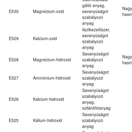
gátló anyag,
Nagy
E530
Magnézium-oxid
savanyúságot
hasm
szabályozó
anyag
lisztkezelőszer,
savanyúságot
E529
Kalcium-oxid
szabályozó
anyag
Savanyúságot
Nagy
E528
Magnézium-hidroxid
szabályozó
hasm
anyag
Savanyúságot
E527
Ammónium-hidroxid
szabályozó
anyag
Savanyúságot
szabályozó
E526
Kalcium-hidroxid
anyag,
szilárdítóanyag
Savanyúságot
E525
Kálium-hidroxid
szabályozó
anyag