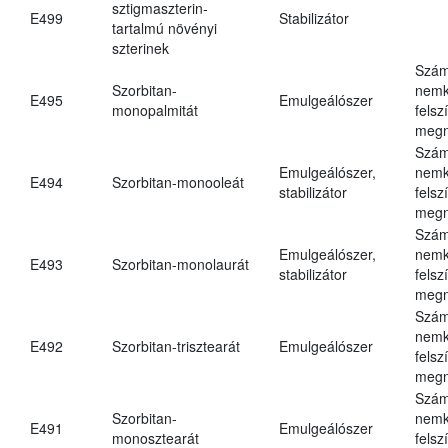
sztigmaszterin-
E499
Stabilizátor
tartalmú növényi
szterinek
Szám
Szorbitan-
nemk
E495
Emulgeálószer
monopalmitát
felsz
megn
Szám
Emulgeálószer,
nemk
E494
Szorbitan-monooleát
stabilizátor
felsz
megn
Szám
Emulgeálószer,
nemk
E493
Szorbitan-monolaurát
stabilizátor
felsz
megn
Szám
nemk
E492
Szorbitan-trisztearát
Emulgeálószer
felsz
megn
Szám
Szorbitan-
nemk
E491
Emulgeálószer
monosztearát
felsz