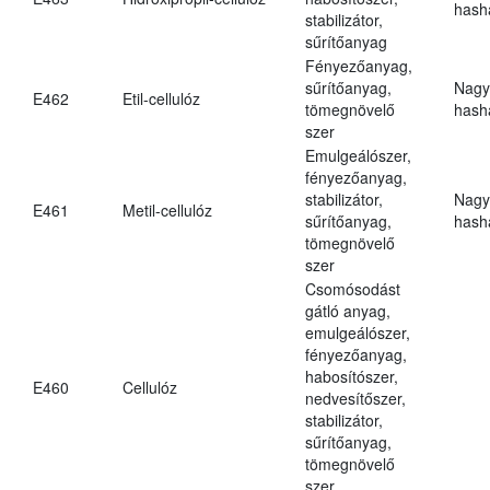
hasha
stabilizátor,
sűrítőanyag
Fényezőanyag,
sűrítőanyag,
Nagy
E462
Etil-cellulóz
tömegnövelő
hasha
szer
Emulgeálószer,
fényezőanyag,
stabilizátor,
Nagy
E461
Metil-cellulóz
sűrítőanyag,
hasha
tömegnövelő
szer
Csomósodást
gátló anyag,
emulgeálószer,
fényezőanyag,
habosítószer,
E460
Cellulóz
nedvesítőszer,
stabilizátor,
sűrítőanyag,
tömegnövelő
szer