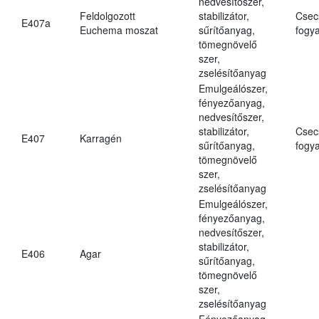
nedvesítőszer,
Feldolgozott
stabilizátor,
Csec
E407a
Euchema moszat
sűrítőanyag,
fogya
tömegnövelő
szer,
zselésítőanyag
Emulgeálószer,
fényezőanyag,
nedvesítőszer,
stabilizátor,
Csec
E407
Karragén
sűrítőanyag,
fogya
tömegnövelő
szer,
zselésítőanyag
Emulgeálószer,
fényezőanyag,
nedvesítőszer,
stabilizátor,
E406
Agar
sűrítőanyag,
tömegnövelő
szer,
zselésítőanyag
Fényezőanyag,