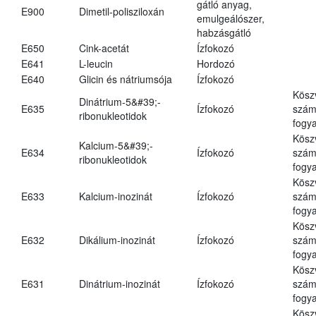
gátló anyag,
E900
Dimetil-polisziloxán
emulgeálószer,
habzásgátló
E650
Cink-acetát
Ízfokozó
E641
L-leucin
Hordozó
E640
Glicin és nátriumsója
Ízfokozó
Kösz
Dinátrium-5&#39;-
E635
Ízfokozó
számá
ribonukleotidok
fogya
Kösz
Kalcium-5&#39;-
E634
Ízfokozó
számá
ribonukleotidok
fogya
Kösz
E633
Kalcium-inozinát
Ízfokozó
számá
fogya
Kösz
E632
Dikálium-inozinát
Ízfokozó
számá
fogya
Kösz
E631
Dinátrium-inozinát
Ízfokozó
számá
fogya
Kösz