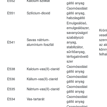
E552
Kalcium-szilikát
gátló anyag
Csomósodást
E551
Szilícium-dioxid
gátló anyag,
habzásgátló
Emulgeálósó,
emulgeálószer,
Krón
savanyúságot
vese
szabályozó
Savas nátrium-
szen
E541
anyag,
alumínium-foszfát
az a
stabilizátor,
könn
sűrítőanyag,
felh
térfogatnövelő
szer
Csomósodást
E538
Kalcium-vas(II)-cianid
gátló anyag
Csomósodást
E536
Kálium-vas(II)-cianid
gátló anyag
Csomósodást
E535
Nátrium-vas(II)-cianid
gátló anyag
Csomósodást
E534
Vas-tartarát
gátló anyag
Csomósodást