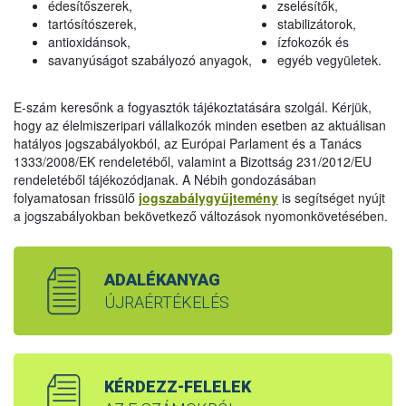
édesítőszerek,
zselésítők,
tartósítószerek,
stabilizátorok,
antioxidánsok,
ízfokozók és
savanyúságot szabályozó anyagok,
egyéb vegyületek.
E-szám keresőnk a fogyasztók tájékoztatására szolgál. Kérjük,
hogy az élelmiszeripari vállalkozók minden esetben az aktuálisan
hatályos jogszabályokból, az Európai Parlament és a Tanács
1333/2008/EK rendeletéből, valamint a Bizottság 231/2012/EU
rendeletéből tájékozódjanak. A Nébih gondozásában
folyamatosan frissülő
jogszabálygyűjtemény
is segítséget nyújt
a jogszabályokban bekövetkező változások nyomonkövetésében.
ADALÉKANYAG
ÚJRAÉRTÉKELÉS
KÉRDEZZ-FELELEK