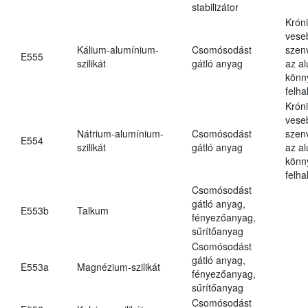
stabilizátor
Krón
vese
Kálium-alumínium-
Csomósodást
szen
E555
szilikát
gátló anyag
az a
könn
felh
Krón
vese
Nátrium-alumínium-
Csomósodást
szen
E554
szilikát
gátló anyag
az a
könn
felh
Csomósodást
gátló anyag,
E553b
Talkum
fényezőanyag,
sűrítőanyag
Csomósodást
gátló anyag,
E553a
Magnézium-szilikát
fényezőanyag,
sűrítőanyag
Csomósodást