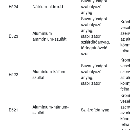
Savanyúságot
E524
Nátrium-hidroxid
szabályozó
anyag
Savanyúságot
Krón
szabályozó
vese
anyag,
Alumínium-
szen
E523
stabilizátor,
ammónium-szulfát
az a
szilárdítóanyag,
könn
térfogatnövelő
felh
szer
Krón
Savanyúságot
vese
Alumínium-kálium-
szabályozó
szen
E522
szulfát
anyag,
az a
stabilizátor
könn
felh
Krón
vese
Alumínium-nátrium-
szen
E521
Szilárdítóanyag
szulfát
az a
könn
felh