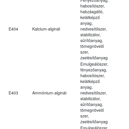
habosítószer,
habzásgátló,
kelátképző
anyag,
E404
Kalcium-alginát
nedvesítőszer,
stabilizátor,
sűrítőanyag,
tömegnövelő
szer,
zselésítőanyag
Emulgeálószer,
fényezőanyag,
habosítószer,
kelátképző
anyag,
E403
Ammónium-alginát
nedvesítőszer,
stabilizátor,
sűrítőanyag,
tömegnövelő
szer,
zselésítőanyag
Emulgeálószer,