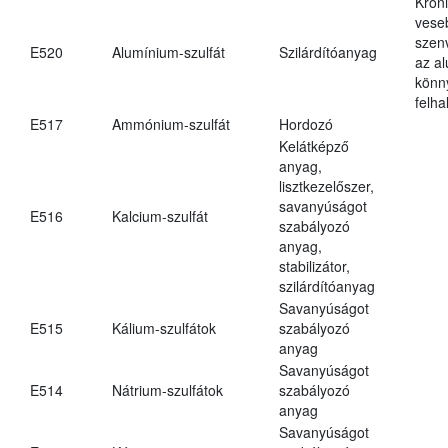
Krón
vese
szen
E520
Alumínium-szulfát
Szilárdítóanyag
az a
könn
felh
E517
Ammónium-szulfát
Hordozó
Kelátképző
anyag,
lisztkezelőszer,
savanyúságot
E516
Kalcium-szulfát
szabályozó
anyag,
stabilizátor,
szilárdítóanyag
Savanyúságot
E515
Kálium-szulfátok
szabályozó
anyag
Savanyúságot
E514
Nátrium-szulfátok
szabályozó
anyag
Savanyúságot