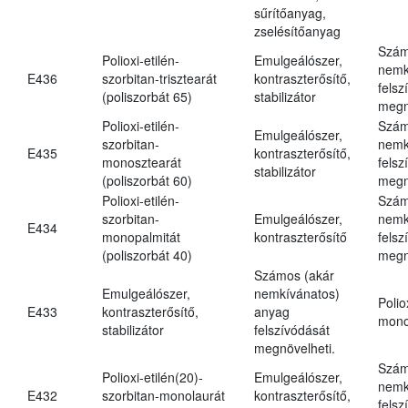
sűrítőanyag,
zselésítőanyag
Szám
Polioxi-etilén-
Emulgeálószer,
nemk
E436
szorbitan-trisztearát
kontraszterősítő,
felsz
(poliszorbát 65)
stabilizátor
megn
Polioxi-etilén-
Szám
Emulgeálószer,
szorbitan-
nemk
E435
kontraszterősítő,
monosztearát
felsz
stabilizátor
(poliszorbát 60)
megn
Polioxi-etilén-
Szám
szorbitan-
Emulgeálószer,
nemk
E434
monopalmitát
kontraszterősítő
felsz
(poliszorbát 40)
megn
Számos (akár
Emulgeálószer,
nemkívánatos)
Polio
E433
kontraszterősítő,
anyag
mono
stabilizátor
felszívódását
megnövelheti.
Szám
Polioxi-etilén(20)-
Emulgeálószer,
nemk
E432
szorbitan-monolaurát
kontraszterősítő,
felsz