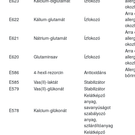
E623
Kalcium-diglutamát
Ízfokozó
aller
okoz
Arra
E622
Kálium-glutamát
Ízfokozó
aller
okoz
Arra
E621
Nátrium-glutamát
Ízfokozó
aller
okoz
Arra
E620
Glutaminsav
Ízfokozó
aller
okoz
Aller
E586
4-hexil-rezorcin
Antioxidáns
bőrir
E585
Vas(II)-laktát
Stabilizátor
E579
Vas(II)-glükonát
Stabilizátor
Kelátképző
anyag,
savanyúságot
E578
Kalcium-glükonát
szabályozó
anyag,
szilárdítóanyag
Kelátképző