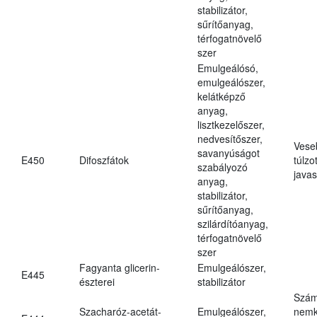
stabilizátor,
sűrítőanyag,
térfogatnövelő
szer
Emulgeálósó,
emulgeálószer,
kelátképző
anyag,
lisztkezelőszer,
nedvesítőszer,
Vese
savanyúságot
E450
Difoszfátok
túlzo
szabályozó
javas
anyag,
stabilizátor,
sűrítőanyag,
szilárdítóanyag,
térfogatnövelő
szer
Fagyanta glicerin-
Emulgeálószer,
E445
észterei
stabilizátor
Szám
Szacharóz-acetát-
Emulgeálószer,
nemk