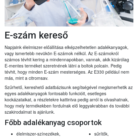
E-szám kereső
Napjaink élelmiszer-előállítása elképzelhetetlen adalékanyagok,
vagy ismertebb nevükön E-számok nélkül. Az E-számokról
számos tévhit kering a mindennapokban, vannak, akik kizárólag
E-mentes terméket szeretnének látni a boltok polcain. Pedig
tévhit, hogy minden E-szám mesterséges. Az E330 például nem
más, mint a citromsav.
Szűrhető, kereshető adatbázisunk segítségével megismerhetik az
egyes adalékanyagok fontosabb funkcióit, esetleges
kockázataikat, a részletekre kattintva pedig arról is olvashatnak,
hogy mely termékekben fordulnak elő leggyakrabban és további
szakirodalmat is ajánlunk.
Főbb adalékanyag csoportok
élelmiszer-színezékek,
sűrítők,