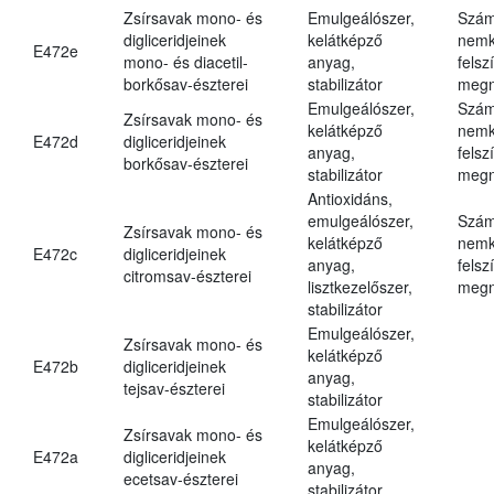
Zsírsavak mono- és
Emulgeálószer,
Szám
digliceridjeinek
kelátképző
nemk
E472e
mono- és diacetil-
anyag,
felsz
borkősav-észterei
stabilizátor
megn
Emulgeálószer,
Szám
Zsírsavak mono- és
kelátképző
nemk
E472d
digliceridjeinek
anyag,
felsz
borkősav-észterei
stabilizátor
megn
Antioxidáns,
emulgeálószer,
Szám
Zsírsavak mono- és
kelátképző
nemk
E472c
digliceridjeinek
anyag,
felsz
citromsav-észterei
lisztkezelőszer,
megn
stabilizátor
Emulgeálószer,
Zsírsavak mono- és
kelátképző
E472b
digliceridjeinek
anyag,
tejsav-észterei
stabilizátor
Emulgeálószer,
Zsírsavak mono- és
kelátképző
E472a
digliceridjeinek
anyag,
ecetsav-észterei
stabilizátor