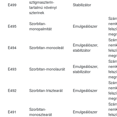
sztigmaszterin-
E499
Stabilizátor
tartalmú növényi
szterinek
Szám
Szorbitan-
nemk
E495
Emulgeálószer
monopalmitát
felsz
megn
Szám
Emulgeálószer,
nemk
E494
Szorbitan-monooleát
stabilizátor
felsz
megn
Szám
Emulgeálószer,
nemk
E493
Szorbitan-monolaurát
stabilizátor
felsz
megn
Szám
nemk
E492
Szorbitan-trisztearát
Emulgeálószer
felsz
megn
Szám
Szorbitan-
nemk
E491
Emulgeálószer
monosztearát
felsz