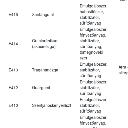
Emulgeálószer,
habosítószer,
E415
Xantángumi
stabilizátor,
sűrítőanyag
Emulgeálószer,
fényezőanyag,
Gumiarábikum
stabilizátor,
E414
(akácmézga)
sűrítőanyag,
tömegnövelő
szer
Emulgeálószer,
Arra
E413
Tragantmézga
stabilizátor,
aller
sűrítőanyag
Emulgeálószer,
E412
Guargumi
stabilizátor,
sűrítőanyag
Emulgeálószer,
E410
Szentjánoskenyérliszt
stabilizátor,
sűrítőanyag
Emulgeálószer,
fényezőanyag,