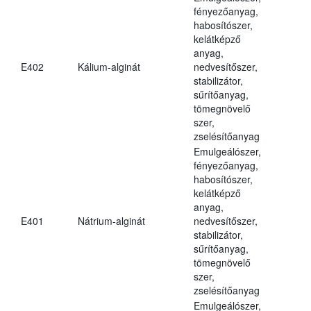
fényezőanyag,
habosítószer,
kelátképző
anyag,
E402
Kálium-alginát
nedvesítőszer,
stabilizátor,
sűrítőanyag,
tömegnövelő
szer,
zselésítőanyag
Emulgeálószer,
fényezőanyag,
habosítószer,
kelátképző
anyag,
E401
Nátrium-alginát
nedvesítőszer,
stabilizátor,
sűrítőanyag,
tömegnövelő
szer,
zselésítőanyag
Emulgeálószer,