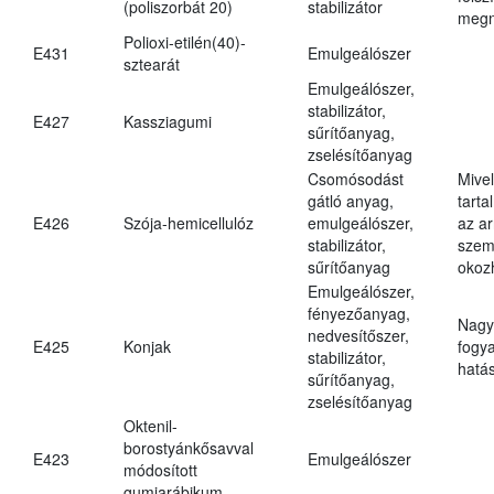
(poliszorbát 20)
stabilizátor
megn
Polioxi-etilén(40)-
E431
Emulgeálószer
sztearát
Emulgeálószer,
stabilizátor,
E427
Kassziagumi
sűrítőanyag,
zselésítőanyag
Csomósodást
Mive
gátló anyag,
tarta
E426
Szója-hemicellulóz
emulgeálószer,
az ar
stabilizátor,
szem
sűrítőanyag
okoz
Emulgeálószer,
fényezőanyag,
Nagy
nedvesítőszer,
E425
Konjak
fogy
stabilizátor,
hatá
sűrítőanyag,
zselésítőanyag
Oktenil-
borostyánkősavval
E423
Emulgeálószer
módosított
gumiarábikum