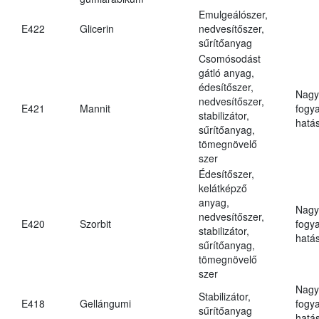
Emulgeálószer,
E422
Glicerin
nedvesítőszer,
sűrítőanyag
Csomósodást
gátló anyag,
édesítőszer,
Nagy
nedvesítőszer,
E421
Mannit
fogy
stabilizátor,
hatá
sűrítőanyag,
tömegnövelő
szer
Édesítőszer,
kelátképző
anyag,
Nagy
nedvesítőszer,
E420
Szorbit
fogy
stabilizátor,
hatá
sűrítőanyag,
tömegnövelő
szer
Nagy
Stabilizátor,
E418
Gellángumi
fogy
sűrítőanyag
hatá