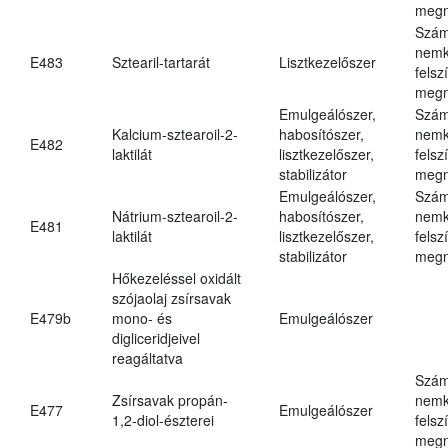
megn
Szám
nemk
E483
Sztearil-tartarát
Lisztkezelőszer
felsz
megn
Emulgeálószer,
Szám
Kalcium-sztearoil-2-
habosítószer,
nemk
E482
laktilát
lisztkezelőszer,
felsz
stabilizátor
megn
Emulgeálószer,
Szám
Nátrium-sztearoil-2-
habosítószer,
nemk
E481
laktilát
lisztkezelőszer,
felsz
stabilizátor
megn
Hőkezeléssel oxidált
szójaolaj zsírsavak
E479b
mono- és
Emulgeálószer
digliceridjeivel
reagáltatva
Szám
Zsírsavak propán-
nemk
E477
Emulgeálószer
1,2-diol-észterei
felsz
megn