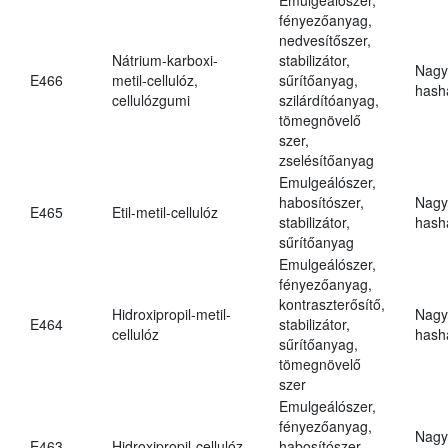
fényezőanyag,
nedvesítőszer,
Nátrium-karboxi-
stabilizátor,
Nagy
E466
metil-cellulóz,
sűrítőanyag,
hasha
cellulózgumi
szilárdítóanyag,
tömegnövelő
szer,
zselésítőanyag
Emulgeálószer,
habosítószer,
Nagy
E465
Etil-metil-cellulóz
stabilizátor,
hasha
sűrítőanyag
Emulgeálószer,
fényezőanyag,
kontraszterősítő,
Hidroxipropil-metil-
Nagy
E464
stabilizátor,
cellulóz
hasha
sűrítőanyag,
tömegnövelő
szer
Emulgeálószer,
fényezőanyag,
Nagy
E463
Hidroxipropil-cellulóz
habosítószer,