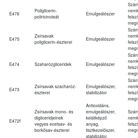
Szám
Poliglicerin-
nemk
E476
Emulgeálószer
poliricinoleát
felsz
megn
Szám
Zsírsavak
nemk
E475
Emulgeálószer
poliglicerin-észterei
felsz
megn
Szám
nemk
E474
Szaharózgliceridek
Emulgeálószer
felsz
megn
Szám
Zsírsavak szacharóz-
Emulgeálószer,
nemk
E473
észterei
stabilizátor
felsz
megn
Antioxidáns,
Zsírsavak mono- és
emulgeálószer,
Szám
digliceridjeinek
kelátképző
nemk
E472f
vegyes ecetsav- és
anyag,
felsz
borkősav-észterei
lisztkezelőszer,
megn
stabilizátor