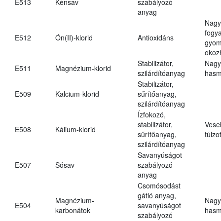
E513
Kénsav
szabályozó
anyag
Nagy
fogy
E512
Ón(II)-klorid
Antioxidáns
gyom
okoz
Stabilizátor,
Nagy
E511
Magnézium-klorid
szilárdítóanyag
hasm
Stabilizátor,
E509
Kalcium-klorid
sűrítőanyag,
szilárdítóanyag
Ízfokozó,
stabilizátor,
Vese
E508
Kálium-klorid
sűrítőanyag,
túlzo
szilárdítóanyag
Savanyúságot
E507
Sósav
szabályozó
anyag
Csomósodást
gátló anyag,
Magnézium-
Nagy
E504
savanyúságot
karbonátok
hasm
szabályozó