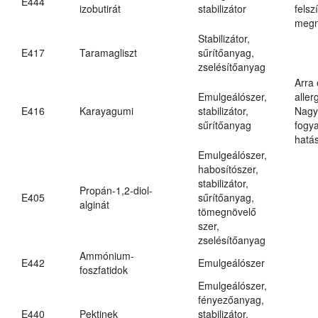
E444
izobutirát
stabilizátor
felsz
megn
Stabilizátor,
E417
Taramagliszt
sűrítőanyag,
zselésítőanyag
Arra
Emulgeálószer,
aller
E416
Karayagumi
stabilizátor,
Nagy
sűrítőanyag
fogy
hatá
Emulgeálószer,
habosítószer,
stabilizátor,
Propán-1,2-diol-
E405
sűrítőanyag,
alginát
tömegnövelő
szer,
zselésítőanyag
Ammónium-
E442
Emulgeálószer
foszfatidok
Emulgeálószer,
fényezőanyag,
E440
Pektinek
stabilizátor,