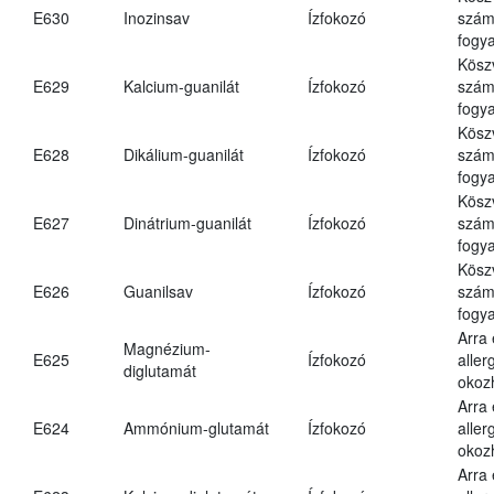
E630
Inozinsav
Ízfokozó
számá
fogya
Kösz
E629
Kalcium-guanilát
Ízfokozó
számá
fogya
Kösz
E628
Dikálium-guanilát
Ízfokozó
számá
fogya
Kösz
E627
Dinátrium-guanilát
Ízfokozó
számá
fogya
Kösz
E626
Guanilsav
Ízfokozó
számá
fogya
Arra
Magnézium-
E625
Ízfokozó
aller
diglutamát
okoz
Arra
E624
Ammónium-glutamát
Ízfokozó
aller
okoz
Arra