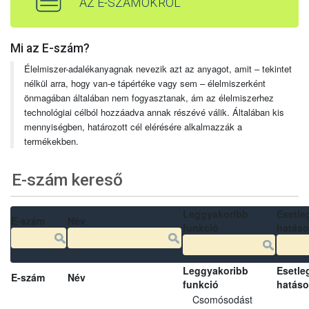
AZ E-SZÁMOKRÓL
Mi az E-szám?
Élelmiszer-adalékanyagnak nevezik azt az anyagot, amit – tekintet
nélkül arra, hogy van-e tápértéke vagy sem – élelmiszerként
önmagában általában nem fogyasztanak, ám az élelmiszerhez
technológiai célból hozzáadva annak részévé válik. Általában kis
mennyiségben, határozott cél elérésére alkalmazzák a
termékekben.
E-szám kereső
Leggyakoribb
Esetle
E-szám
Név
funkció
hatás
Leggyakoribb
Esetle
E-szám
Név
funkció
hatás
Csomósodást