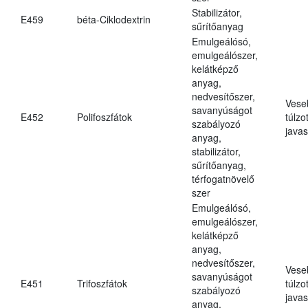
Stabilizátor,
E459
béta-Ciklodextrin
sűrítőanyag
Emulgeálósó,
emulgeálószer,
kelátképző
anyag,
nedvesítőszer,
Vese
savanyúságot
E452
Polifoszfátok
túlzo
szabályozó
javas
anyag,
stabilizátor,
sűrítőanyag,
térfogatnövelő
szer
Emulgeálósó,
emulgeálószer,
kelátképző
anyag,
nedvesítőszer,
Vese
savanyúságot
E451
Trifoszfátok
túlzo
szabályozó
javas
anyag,