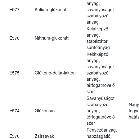
anyag,
E577
Kálium-glükonát
savanyúságot
szabályozó
anyag
Kelátképző
anyag,
E576
Nátrium-glükonát
stabilizátor,
sűrítőanyag
Kelátképző
anyag,
savanyúságot
E575
Glükono-delta-lakton
szabályozó
anyag,
térfogatnövelő
szer
Savanyúságot
szabályozó
Nagy
E574
Glükonsav
anyag,
fogy
térfogatnövelő
hatá
szer
Fényezőanyag,
E570
Zsírsavak
habzásgátló,