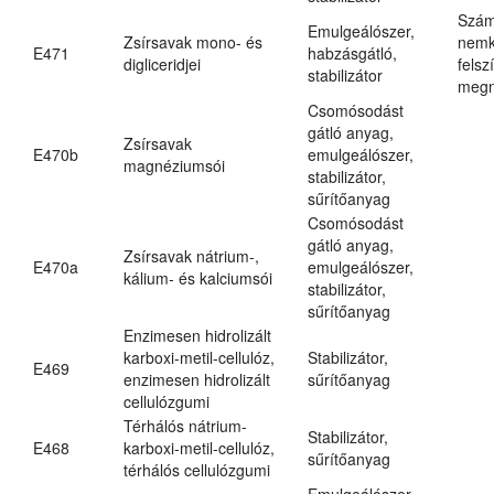
Szám
Emulgeálószer,
Zsírsavak mono- és
nemk
E471
habzásgátló,
digliceridjei
felsz
stabilizátor
megn
Csomósodást
gátló anyag,
Zsírsavak
E470b
emulgeálószer,
magnéziumsói
stabilizátor,
sűrítőanyag
Csomósodást
gátló anyag,
Zsírsavak nátrium-,
E470a
emulgeálószer,
kálium- és kalciumsói
stabilizátor,
sűrítőanyag
Enzimesen hidrolizált
karboxi-metil-cellulóz,
Stabilizátor,
E469
enzimesen hidrolizált
sűrítőanyag
cellulózgumi
Térhálós nátrium-
Stabilizátor,
E468
karboxi-metil-cellulóz,
sűrítőanyag
térhálós cellulózgumi
Emulgeálószer,