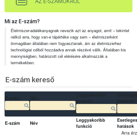
AZ E-SZÁMOKRÓL
Mi az E-szám?
Élelmiszer-adalékanyagnak nevezik azt az anyagot, amit – tekintet
nélkül arra, hogy van-e tápértéke vagy sem – élelmiszerként
önmagában általában nem fogyasztanak, ám az élelmiszerhez
technológiai célból hozzáadva annak részévé válik. Általában kis
mennyiségben, határozott cél elérésére alkalmazzák a
termékekben.
E-szám kereső
Leggyakoribb
Esetlege
E-szám
Név
funkció
hatások
Leggyakoribb
Esetlege
E-szám
Név
funkció
hatások
Arra ér