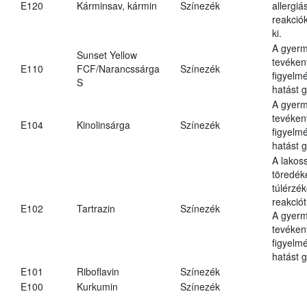
E120
Kárminsav, kármin
Színezék
allergiá
reakciók
ki.
A gyer
Sunset Yellow
tevéken
E110
FCF/Narancssárga
Színezék
figyelm
S
hatást g
A gyer
tevéken
E104
Kinolinsárga
Színezék
figyelm
hatást g
A lakos
töredék
túlérzé
reakciót
E102
Tartrazin
Színezék
A gyer
tevéken
figyelm
hatást g
E101
Riboflavin
Színezék
E100
Kurkumin
Színezék