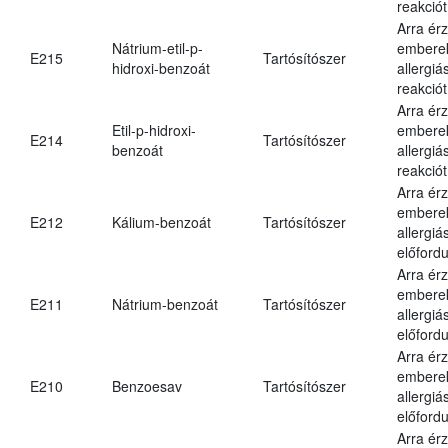
reakciót
Arra ér
Nátrium-etil-p-
embere
E215
Tartósítószer
hidroxi-benzoát
allergiá
reakciót
Arra ér
Etil-p-hidroxi-
embere
E214
Tartósítószer
benzoát
allergiá
reakciót
Arra ér
embere
E212
Kálium-benzoát
Tartósítószer
allergiá
előfordu
Arra ér
embere
E211
Nátrium-benzoát
Tartósítószer
allergiá
előfordu
Arra ér
embere
E210
Benzoesav
Tartósítószer
allergiá
előfordu
Arra ér