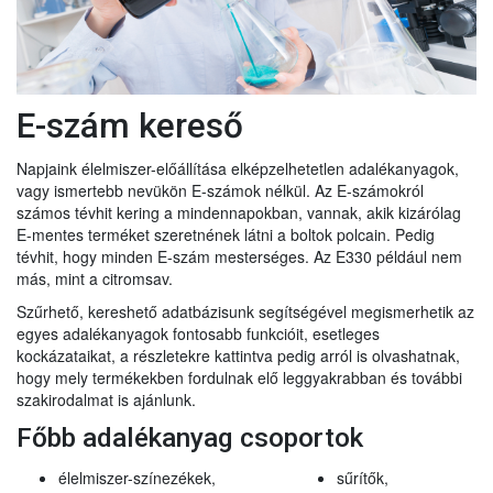
E-szám kereső
Napjaink élelmiszer-előállítása elképzelhetetlen adalékanyagok,
vagy ismertebb nevükön E-számok nélkül. Az E-számokról
számos tévhit kering a mindennapokban, vannak, akik kizárólag
E-mentes terméket szeretnének látni a boltok polcain. Pedig
tévhit, hogy minden E-szám mesterséges. Az E330 például nem
más, mint a citromsav.
Szűrhető, kereshető adatbázisunk segítségével megismerhetik az
egyes adalékanyagok fontosabb funkcióit, esetleges
kockázataikat, a részletekre kattintva pedig arról is olvashatnak,
hogy mely termékekben fordulnak elő leggyakrabban és további
szakirodalmat is ajánlunk.
Főbb adalékanyag csoportok
élelmiszer-színezékek,
sűrítők,