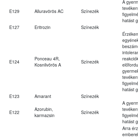
A gyer
tevéken
E129
Alluravörös AC
Színezék
figyelm
hatást g
E127
Eritrozin
Színezék
Érzéke
egyéne
beszámo
intolera
Ponceau 4R,
reakció
E124
Színezék
Kosnilvörös A
előfordu
gyerme
tevéken
figyelm
hatást g
E123
Amarant
Színezék
A gyer
Azorubin,
tevéken
E122
Színezék
karmazsin
figyelm
hatást 
Arra ér
embere