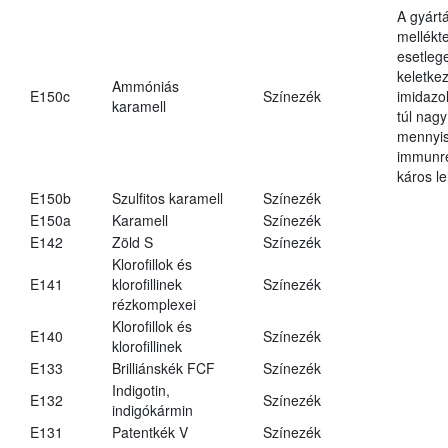
A gyárt
mellékt
esetleg
keletke
Ammóniás
E150c
Színezék
imidazo
karamell
túl nagy
mennyi
immunr
káros le
E150b
Szulfitos karamell
Színezék
E150a
Karamell
Színezék
E142
Zöld S
Színezék
Klorofillok és
E141
klorofillinek
Színezék
rézkomplexei
Klorofillok és
E140
Színezék
klorofillinek
E133
Brilliánskék FCF
Színezék
Indigotin,
E132
Színezék
indigókármin
E131
Patentkék V
Színezék