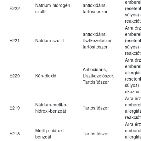
embere
Nátrium-hidrogén-
antioxidáns,
E222
(eseten
szulfit
tartósítószer
súlyos) 
reakciót
Arra ér
antioxidáns,
embere
E221
Nátrium-szulfit
lisztkezelőszer,
(eseten
tartósítószer
súlyos) 
reakciót
Arra ér
embere
Antioxidáns,
allergiá
E220
Kén-dioxid
Lisztkezelőszer,
(eseten
Tartósítószer
súlyos) 
okozhat
Arra ér
Nátrium-metil-p-
embere
E219
Tartósítószer
hidroxi-benzoát
allergiá
reakciót
Arra ér
Metil-p-hidroxi-
embere
E218
Tartósítószer
benzoát
allergiá