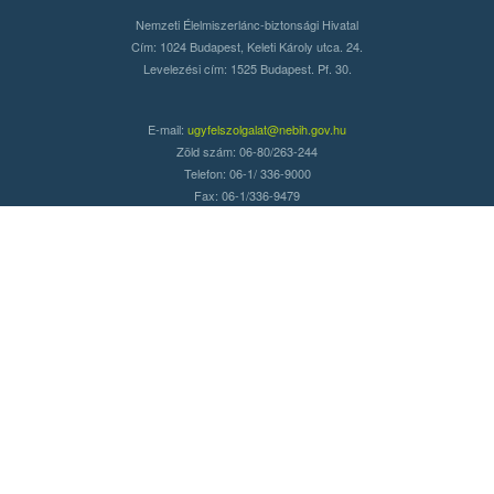
Nemzeti Élelmiszerlánc-biztonsági Hivatal
Cím: 1024 Budapest, Keleti Károly utca. 24.
Levelezési cím: 1525 Budapest. Pf. 30.
E-mail:
ugyfelszolgalat@nebih.gov.hu
Zöld szám: 06-80/263-244
Telefon: 06-1/ 336-9000
Fax: 06-1/336-9479