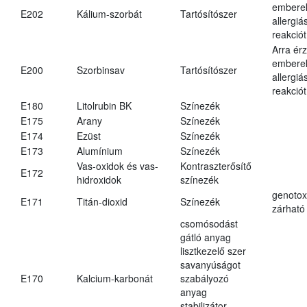
embere
E202
Kálium-szorbát
Tartósítószer
allergiá
reakciót
Arra ér
embere
E200
Szorbinsav
Tartósítószer
allergiá
reakciót
E180
Litolrubin BK
Színezék
E175
Arany
Színezék
E174
Ezüst
Színezék
E173
Alumínium
Színezék
Vas-oxidok és vas-
Kontraszterősítő
E172
hidroxidok
színezék
genotox
E171
Titán-dioxid
Színezék
zárható 
csomósodást
gátló anyag
lisztkezelő szer
savanyúságot
E170
Kalcium-karbonát
szabályozó
anyag
stabilizátor