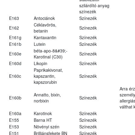
szilárdító anyag
színezék
E163
Antociánok
Színezék
Céklavörös,
E162
Színezék
betanin
E161g
Kantaxantin
Színezék
E161b
Lutein
Színezék
béta-apo-8&#39;-
E160e
Színezék
Karotinal (C30)
E160d
Likopin
Színezék
Paprikakivonat,
E160c
kapszantin,
Színezék
kapszorubin
Arra ér
Annatto, bixin,
személy
E160b
Színezék
norbixin
allergiá
válthat k
E160a
Karotinok
Színezék
E155
Barna HT
Színezék
E153
Növényi szén
Színezék
E151
Brilliánsfekete BN
Színezék