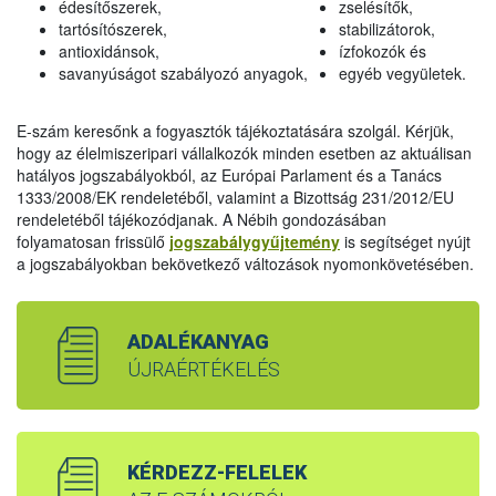
édesítőszerek,
zselésítők,
tartósítószerek,
stabilizátorok,
antioxidánsok,
ízfokozók és
savanyúságot szabályozó anyagok,
egyéb vegyületek.
E-szám keresőnk a fogyasztók tájékoztatására szolgál. Kérjük,
hogy az élelmiszeripari vállalkozók minden esetben az aktuálisan
hatályos jogszabályokból, az Európai Parlament és a Tanács
1333/2008/EK rendeletéből, valamint a Bizottság 231/2012/EU
rendeletéből tájékozódjanak. A Nébih gondozásában
folyamatosan frissülő
jogszabálygyűjtemény
is segítséget nyújt
a jogszabályokban bekövetkező változások nyomonkövetésében.
ADALÉKANYAG
ÚJRAÉRTÉKELÉS
KÉRDEZZ-FELELEK