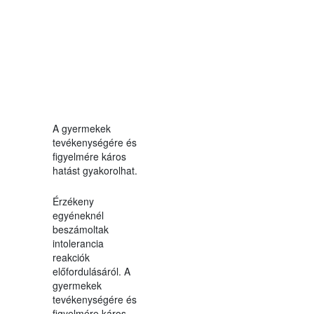
A gyermekek
tevékenységére és
figyelmére káros
hatást gyakorolhat.
Érzékeny
egyéneknél
beszámoltak
intolerancia
reakciók
előfordulásáról. A
gyermekek
tevékenységére és
figyelmére káros