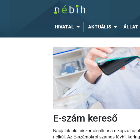
HIVATAL
AKTUÁLIS
ÁLLAT
E-szám kereső
Napjaink élelmiszer-előállítása elképzelhe
nélkül. Az E-számokról számos tévhit keri