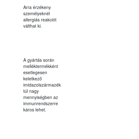
Arra érzékeny
személyeknél
allergiás reakciót
válthat ki.
A gyártás során
melléktermékként
esetlegesen
keletkező
imidazolszármazék
túl nagy
mennyiségben az
immunrendszerre
káros lehet.