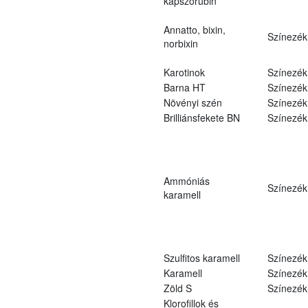
kapszorubin
Annatto, bixin,
Színezék
norbixin
Karotinok
Színezék
Barna HT
Színezék
Növényi szén
Színezék
Brilliánsfekete BN
Színezék
Ammóniás
Színezék
karamell
Szulfitos karamell
Színezék
Karamell
Színezék
Zöld S
Színezék
Klorofillok és