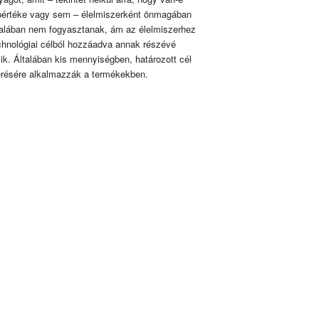
pértéke vagy sem – élelmiszerként önmagában
talában nem fogyasztanak, ám az élelmiszerhez
chnológiai célból hozzáadva annak részévé
lik. Általában kis mennyiségben, határozott cél
érésére alkalmazzák a termékekben.