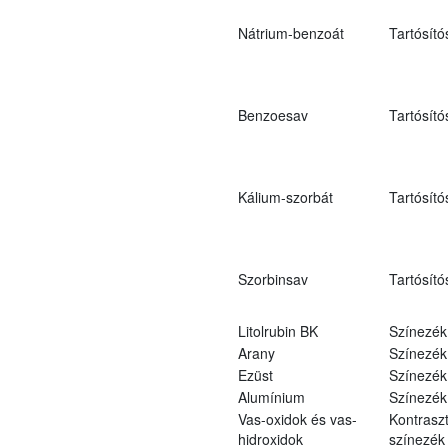
Nátrium-benzoát
Tartósító
Benzoesav
Tartósító
Kálium-szorbát
Tartósító
Szorbinsav
Tartósító
Litolrubin BK
Színezék
Arany
Színezék
Ezüst
Színezék
Alumínium
Színezék
Vas-oxidok és vas-
Kontraszt
hidroxidok
színezék