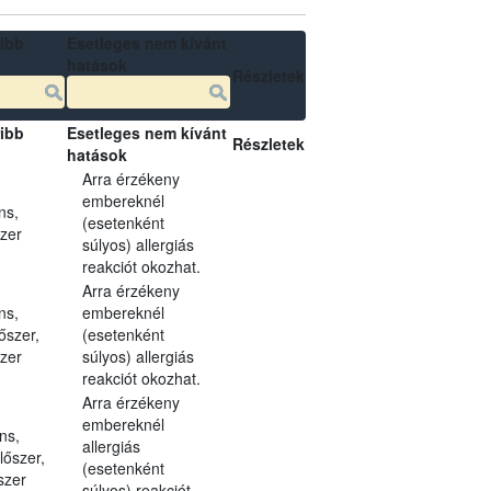
ibb
Esetleges nem kívánt
hatások
Részletek
ibb
Esetleges nem kívánt
Részletek
hatások
Arra érzékeny
embereknél
ns,
(esetenként
szer
súlyos) allergiás
reakciót okozhat.
Arra érzékeny
ns,
embereknél
őszer,
(esetenként
szer
súlyos) allergiás
reakciót okozhat.
Arra érzékeny
embereknél
ns,
allergiás
lőszer,
(esetenként
szer
súlyos) reakciót