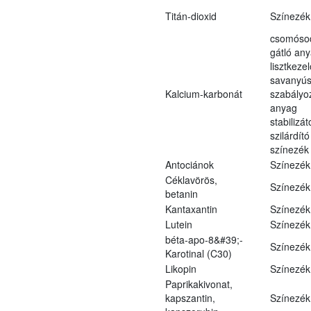
Titán-dioxid
Színezék
csomóso
gátló an
lisztkeze
savanyús
Kalcium-karbonát
szabályo
anyag
stabilizát
szilárdít
színezék
Antociánok
Színezék
Céklavörös,
Színezék
betanin
Kantaxantin
Színezék
Lutein
Színezék
béta-apo-8&#39;-
Színezék
Karotinal (C30)
Likopin
Színezék
Paprikakivonat,
kapszantin,
Színezék