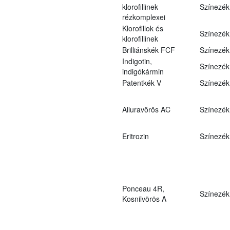
klorofillinek
Színezék
rézkomplexei
Klorofillok és
Színezék
klorofillinek
Brilliánskék FCF
Színezék
Indigotin,
Színezék
indigókármin
Patentkék V
Színezék
Alluravörös AC
Színezék
Eritrozin
Színezék
Ponceau 4R,
Színezék
Kosnilvörös A