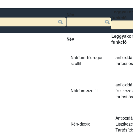
Leggyakor
Név
funkció
Leggyakor
Név
funkció
Nátrium-hidrogén-
antioxidá
szulfit
tartósító
antioxidá
Nátrium-szulfit
lisztkezel
tartósító
Antioxidá
Kén-dioxid
Lisztkeze
Tartósító