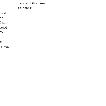
genotoxicitás nem
zárható ki
dást
yag
lő szer
ágot
zó
or
ó anyag