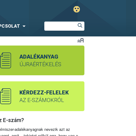
PCSOLAT
ADALÉKANYAG
ÚJRAÉRTÉKELÉS
KÉRDEZZ-FELELEK
AZ E-SZÁMOKRÓL
z E-szám?
elmiszer-adalékanyagnak nevezik azt az
yagot, amit – tekintet nélkül arra, hogy van-e