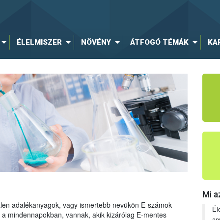
ÉLELMISZER
NÖVÉNY
ÁTFOGÓ TÉMÁK
KA
Mi a
tetlen adalékanyagok, vagy ismertebb nevükön E-számok
Él
ng a mindennapokban, vannak, akik kizárólag E-mentes
an