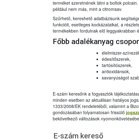
terméket szeretnének látni a boltok polcai
például nem más, mint a citromsav.
Szűrhető, kereshető adatbázisunk segítsé
funkcióit, esetleges kockázataikat, a részlet
termékekben fordulnak elő leggyakrabban és
Főbb adalékanyag csopo
élelmiszer-színezé
édesítőszerek,
tartósítószerek,
antioxidánsok,
savanyúságot szab
E-szám keresőnk a fogyasztók tájékoztatásár
minden esetben az aktuálisan hatályos jog
1333/2008/EK rendeletéből, valamint a Bizo
gondozásában folyamatosan frissülő
jogsz
bekövetkező változások nyomonkövetésébe
E-szám kereső