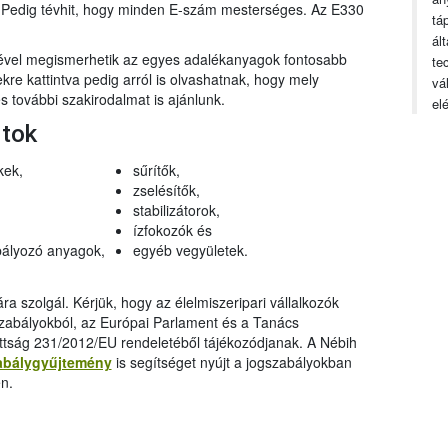
n. Pedig tévhit, hogy minden E-szám mesterséges. Az E330
tá
ál
gével megismerhetik az egyes adalékanyagok fontosabb
te
ekre kattintva pedig arról is olvashatnak, hogy mely
vá
 további szakirodalmat is ajánlunk.
el
rtok
kek,
sűrítők,
zselésítők,
stabilizátorok,
ízfokozók és
ályozó anyagok,
egyéb vegyületek.
a szolgál. Kérjük, hogy az élelmiszeripari vállalkozók
szabályokból, az Európai Parlament és a Tanács
ttság 231/2012/EU rendeletéből tájékozódjanak. A Nébih
abálygyűjtemény
is segítséget nyújt a jogszabályokban
n.