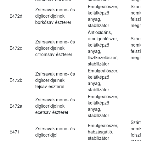
Emulgeálószer,
Szám
Zsírsavak mono- és
kelátképző
nemk
E472d
digliceridjeinek
anyag,
felsz
borkősav-észterei
stabilizátor
megn
Antioxidáns,
emulgeálószer,
Szám
Zsírsavak mono- és
kelátképző
nemk
E472c
digliceridjeinek
anyag,
felsz
citromsav-észterei
lisztkezelőszer,
megn
stabilizátor
Emulgeálószer,
Zsírsavak mono- és
kelátképző
E472b
digliceridjeinek
anyag,
tejsav-észterei
stabilizátor
Emulgeálószer,
Zsírsavak mono- és
kelátképző
E472a
digliceridjeinek
anyag,
ecetsav-észterei
stabilizátor
Szám
Emulgeálószer,
Zsírsavak mono- és
nemk
E471
habzásgátló,
digliceridjei
felsz
stabilizátor
megn