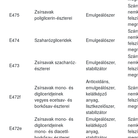
Szám
Zsírsavak
nemk
E475
Emulgeálószer
poliglicerin-észterei
felsz
megn
Szám
nemk
E474
Szaharózgliceridek
Emulgeálószer
felsz
megn
Szám
Zsírsavak szacharóz-
Emulgeálószer,
nemk
E473
észterei
stabilizátor
felsz
megn
Antioxidáns,
Zsírsavak mono- és
emulgeálószer,
Szám
digliceridjeinek
kelátképző
nemk
E472f
vegyes ecetsav- és
anyag,
felsz
borkősav-észterei
lisztkezelőszer,
megn
stabilizátor
Zsírsavak mono- és
Emulgeálószer,
Szám
digliceridjeinek
kelátképző
nemk
E472e
mono- és diacetil-
anyag,
felsz
borkősav-észterei
stabilizátor
megn