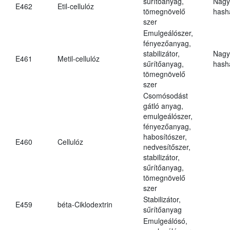
sűrítőanyag,
Nagy
E462
Etil-cellulóz
tömegnövelő
hasha
szer
Emulgeálószer,
fényezőanyag,
stabilizátor,
Nagy
E461
Metil-cellulóz
sűrítőanyag,
hasha
tömegnövelő
szer
Csomósodást
gátló anyag,
emulgeálószer,
fényezőanyag,
habosítószer,
E460
Cellulóz
nedvesítőszer,
stabilizátor,
sűrítőanyag,
tömegnövelő
szer
Stabilizátor,
E459
béta-Ciklodextrin
sűrítőanyag
Emulgeálósó,