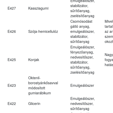
Emulgeálószer,
stabilizátor,
E427
Kassziagumi
sűrítőanyag,
zselésítőanyag
Csomósodást
Mive
gátló anyag,
tarta
E426
Szója-hemicellulóz
emulgeálószer,
az ar
stabilizátor,
szem
sűrítőanyag
okoz
Emulgeálószer,
fényezőanyag,
Nagy
nedvesítőszer,
E425
Konjak
fogy
stabilizátor,
hatá
sűrítőanyag,
zselésítőanyag
Oktenil-
borostyánkősavval
E423
Emulgeálószer
módosított
gumiarábikum
Emulgeálószer,
E422
Glicerin
nedvesítőszer,
sűrítőanyag