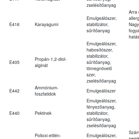
zselésítőanyag
Arra
Emulgeálószer,
aller
E416
Karayagumi
stabilizátor,
Nagy
sűrítőanyag
fogy
hatá
Emulgeálószer,
habosítószer,
stabilizátor,
Propán-1,2-diol-
E405
sűrítőanyag,
alginát
tömegnövelő
szer,
zselésítőanyag
Ammónium-
E442
Emulgeálószer
foszfatidok
Emulgeálószer,
fényezőanyag,
E440
Pektinek
stabilizátor,
sűrítőanyag,
zselésítőanyag
Szám
Polioxi-etilén-
Emulgeálószer,
nemk