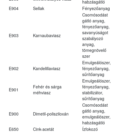
habzásgátló
E904
Sellak
Fényezőanyag
Csomósodást
gátló anyag,
fényezőanyag,
savanyúságot
E903
Karnaubaviasz
szabályozó
anyag,
tömegnövelő
szer
Emulgeálószer,
E902
Kandelillaviasz
fényezőanyag,
sűrítőanyag
Emulgeálószer,
Fehér és sárga
fényezőanyag,
E901
méhviasz
stabilizátor,
sűrítőanyag
Csomósodást
gátló anyag,
E900
Dimetil-polisziloxán
emulgeálószer,
habzásgátló
E650
Cink-acetát
Ízfokozó