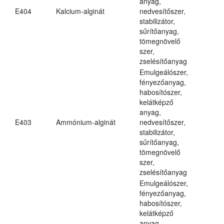
anyag,
E404
Kalcium-alginát
nedvesítőszer,
stabilizátor,
sűrítőanyag,
tömegnövelő
szer,
zselésítőanyag
Emulgeálószer,
fényezőanyag,
habosítószer,
kelátképző
anyag,
E403
Ammónium-alginát
nedvesítőszer,
stabilizátor,
sűrítőanyag,
tömegnövelő
szer,
zselésítőanyag
Emulgeálószer,
fényezőanyag,
habosítószer,
kelátképző
anyag,