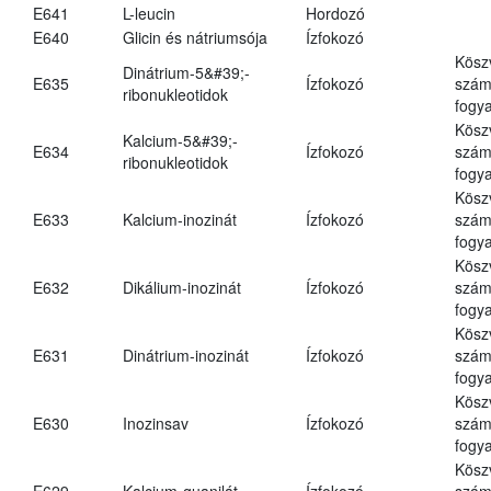
E641
L-leucin
Hordozó
E640
Glicin és nátriumsója
Ízfokozó
Kösz
Dinátrium-5&#39;-
E635
Ízfokozó
számá
ribonukleotidok
fogya
Kösz
Kalcium-5&#39;-
E634
Ízfokozó
számá
ribonukleotidok
fogya
Kösz
E633
Kalcium-inozinát
Ízfokozó
számá
fogya
Kösz
E632
Dikálium-inozinát
Ízfokozó
számá
fogya
Kösz
E631
Dinátrium-inozinát
Ízfokozó
számá
fogya
Kösz
E630
Inozinsav
Ízfokozó
számá
fogya
Kösz
E629
Kalcium-guanilát
Ízfokozó
számá