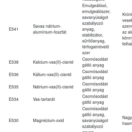
Emulgeálósó,
emulgeálószer,
Krón
savanyúságot
vese
szabályozó
Savas nátrium-
szen
E541
anyag,
alumínium-foszfát
az a
stabilizátor,
könn
sűrítőanyag,
felh
térfogatnövelő
szer
Csomósodást
E538
Kalcium-vas(II)-cianid
gátló anyag
Csomósodást
E536
Kálium-vas(II)-cianid
gátló anyag
Csomósodást
E535
Nátrium-vas(II)-cianid
gátló anyag
Csomósodást
E534
Vas-tartarát
gátló anyag
Csomósodást
gátló anyag,
Nagy
E530
Magnézium-oxid
savanyúságot
hasm
szabályozó
anyag