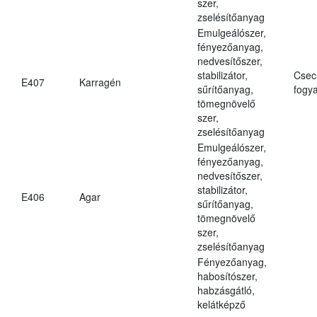
szer,
zselésítőanyag
Emulgeálószer,
fényezőanyag,
nedvesítőszer,
stabilizátor,
Csec
E407
Karragén
sűrítőanyag,
fogya
tömegnövelő
szer,
zselésítőanyag
Emulgeálószer,
fényezőanyag,
nedvesítőszer,
stabilizátor,
E406
Agar
sűrítőanyag,
tömegnövelő
szer,
zselésítőanyag
Fényezőanyag,
habosítószer,
habzásgátló,
kelátképző