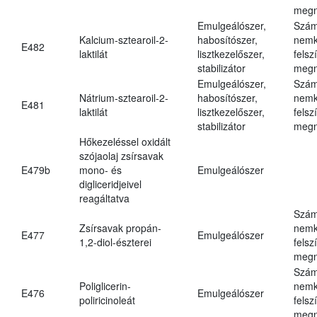
megn
Emulgeálószer,
Szám
Kalcium-sztearoil-2-
habosítószer,
nemk
E482
laktilát
lisztkezelőszer,
felsz
stabilizátor
megn
Emulgeálószer,
Szám
Nátrium-sztearoil-2-
habosítószer,
nemk
E481
laktilát
lisztkezelőszer,
felsz
stabilizátor
megn
Hőkezeléssel oxidált
szójaolaj zsírsavak
E479b
mono- és
Emulgeálószer
digliceridjeivel
reagáltatva
Szám
Zsírsavak propán-
nemk
E477
Emulgeálószer
1,2-diol-észterei
felsz
megn
Szám
Poliglicerin-
nemk
E476
Emulgeálószer
poliricinoleát
felsz
megn