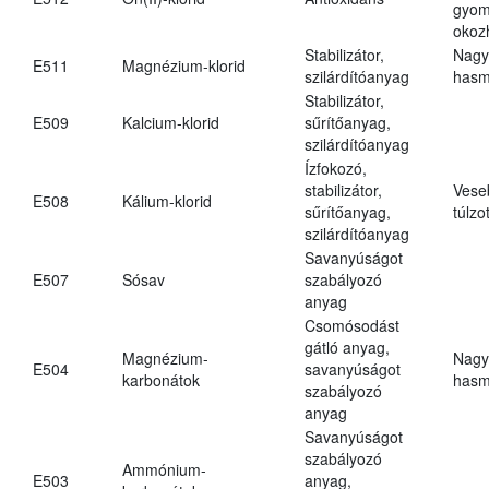
gyom
okoz
Stabilizátor,
Nagy
E511
Magnézium-klorid
szilárdítóanyag
hasm
Stabilizátor,
E509
Kalcium-klorid
sűrítőanyag,
szilárdítóanyag
Ízfokozó,
stabilizátor,
Vese
E508
Kálium-klorid
sűrítőanyag,
túlzo
szilárdítóanyag
Savanyúságot
E507
Sósav
szabályozó
anyag
Csomósodást
gátló anyag,
Magnézium-
Nagy
E504
savanyúságot
karbonátok
hasm
szabályozó
anyag
Savanyúságot
szabályozó
Ammónium-
E503
anyag,