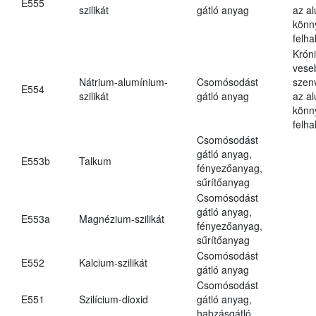
E555
szilikát
gátló anyag
az a
könn
felh
Krón
vese
Nátrium-alumínium-
Csomósodást
szen
E554
szilikát
gátló anyag
az a
könn
felh
Csomósodást
gátló anyag,
E553b
Talkum
fényezőanyag,
sűrítőanyag
Csomósodást
gátló anyag,
E553a
Magnézium-szilikát
fényezőanyag,
sűrítőanyag
Csomósodást
E552
Kalcium-szilikát
gátló anyag
Csomósodást
E551
Szilícium-dioxid
gátló anyag,
habzásgátló