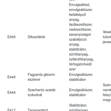
Emulgeálósó,
emulgeálószer,
kelátképző
anyag,
lisztkezelőszer,
nedvesítőszer,
Vese
savanyúságot
E450
Difoszfátok
túlzo
szabályozó
javas
anyag,
stabilizátor,
sűrítőanyag,
szilárdítóanyag,
térfogatnövelő
szer
Fagyanta glicerin-
Emulgeálószer,
E445
észterei
stabilizátor
Szám
Szacharóz-acetát-
Emulgeálószer,
nemk
E444
izobutirát
stabilizátor
felsz
megn
Stabilizátor,
E417
Taramagliszt
sűrítőanyag,