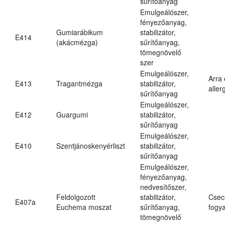
sűrítőanyag
Emulgeálószer,
fényezőanyag,
Gumiarábikum
stabilizátor,
E414
(akácmézga)
sűrítőanyag,
tömegnövelő
szer
Emulgeálószer,
Arra
E413
Tragantmézga
stabilizátor,
aller
sűrítőanyag
Emulgeálószer,
E412
Guargumi
stabilizátor,
sűrítőanyag
Emulgeálószer,
E410
Szentjánoskenyérliszt
stabilizátor,
sűrítőanyag
Emulgeálószer,
fényezőanyag,
nedvesítőszer,
Feldolgozott
stabilizátor,
Csec
E407a
Euchema moszat
sűrítőanyag,
fogya
tömegnövelő