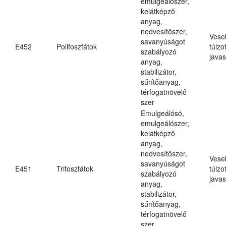
emulgeálószer,
kelátképző
anyag,
nedvesítőszer,
Vese
savanyúságot
E452
Polifoszfátok
túlzo
szabályozó
javas
anyag,
stabilizátor,
sűrítőanyag,
térfogatnövelő
szer
Emulgeálósó,
emulgeálószer,
kelátképző
anyag,
nedvesítőszer,
Vese
savanyúságot
E451
Trifoszfátok
túlzo
szabályozó
javas
anyag,
stabilizátor,
sűrítőanyag,
térfogatnövelő
szer