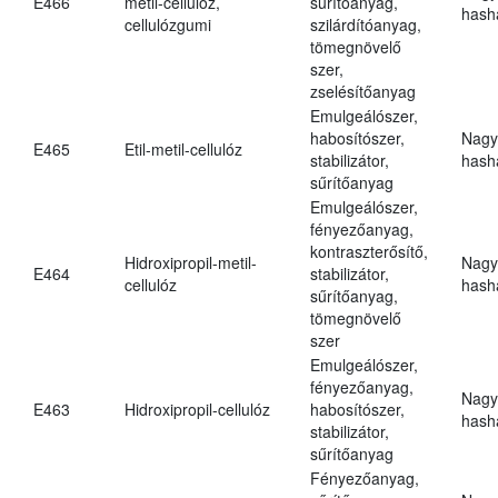
E466
metil-cellulóz,
sűrítőanyag,
hasha
cellulózgumi
szilárdítóanyag,
tömegnövelő
szer,
zselésítőanyag
Emulgeálószer,
habosítószer,
Nagy
E465
Etil-metil-cellulóz
stabilizátor,
hasha
sűrítőanyag
Emulgeálószer,
fényezőanyag,
kontraszterősítő,
Hidroxipropil-metil-
Nagy
E464
stabilizátor,
cellulóz
hasha
sűrítőanyag,
tömegnövelő
szer
Emulgeálószer,
fényezőanyag,
Nagy
E463
Hidroxipropil-cellulóz
habosítószer,
hasha
stabilizátor,
sűrítőanyag
Fényezőanyag,