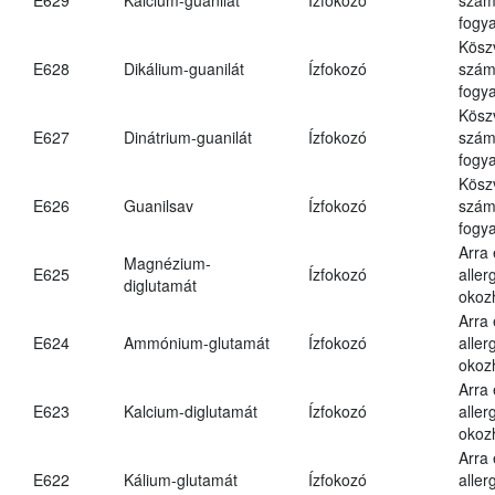
fogya
Kösz
E628
Dikálium-guanilát
Ízfokozó
számá
fogya
Kösz
E627
Dinátrium-guanilát
Ízfokozó
számá
fogya
Kösz
E626
Guanilsav
Ízfokozó
számá
fogya
Arra
Magnézium-
E625
Ízfokozó
aller
diglutamát
okoz
Arra
E624
Ammónium-glutamát
Ízfokozó
aller
okoz
Arra
E623
Kalcium-diglutamát
Ízfokozó
aller
okoz
Arra
E622
Kálium-glutamát
Ízfokozó
aller