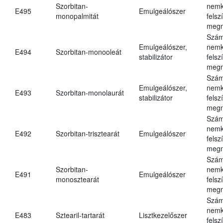
Szorbitan-
nemk
E495
Emulgeálószer
monopalmitát
felsz
megn
Szám
Emulgeálószer,
nemk
E494
Szorbitan-monooleát
stabilizátor
felsz
megn
Szám
Emulgeálószer,
nemk
E493
Szorbitan-monolaurát
stabilizátor
felsz
megn
Szám
nemk
E492
Szorbitan-trisztearát
Emulgeálószer
felsz
megn
Szám
Szorbitan-
nemk
E491
Emulgeálószer
monosztearát
felsz
megn
Szám
nemk
E483
Sztearil-tartarát
Lisztkezelőszer
felsz