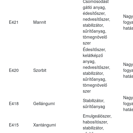
Csomósodást
gátló anyag,
édesítőszer,
Nagy
nedvesítőszer,
E421
Mannit
fogy
stabilizátor,
hatá
sűrítőanyag,
tömegnövelő
szer
Édesítőszer,
kelátképző
anyag,
Nagy
nedvesítőszer,
E420
Szorbit
fogy
stabilizátor,
hatá
sűrítőanyag,
tömegnövelő
szer
Nagy
Stabilizátor,
E418
Gellángumi
fogy
sűrítőanyag
hatá
Emulgeálószer,
habosítószer,
E415
Xantángumi
stabilizátor,