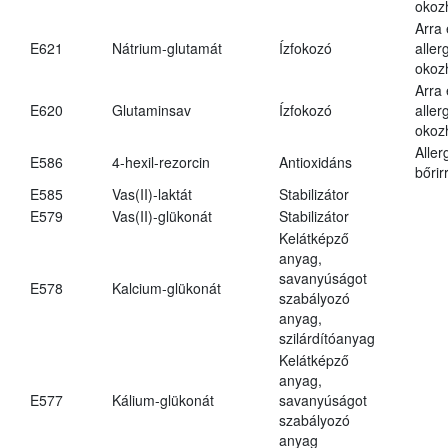
okoz
Arra
E621
Nátrium-glutamát
Ízfokozó
aller
okoz
Arra
E620
Glutaminsav
Ízfokozó
aller
okoz
Aller
E586
4-hexil-rezorcin
Antioxidáns
bőrir
E585
Vas(II)-laktát
Stabilizátor
E579
Vas(II)-glükonát
Stabilizátor
Kelátképző
anyag,
savanyúságot
E578
Kalcium-glükonát
szabályozó
anyag,
szilárdítóanyag
Kelátképző
anyag,
E577
Kálium-glükonát
savanyúságot
szabályozó
anyag