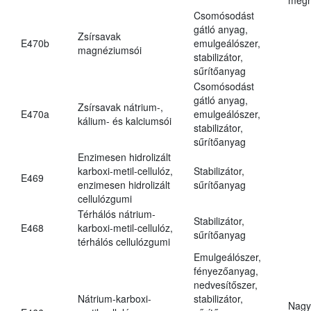
Csomósodást
gátló anyag,
Zsírsavak
E470b
emulgeálószer,
magnéziumsói
stabilizátor,
sűrítőanyag
Csomósodást
gátló anyag,
Zsírsavak nátrium-,
E470a
emulgeálószer,
kálium- és kalciumsói
stabilizátor,
sűrítőanyag
Enzimesen hidrolizált
karboxi-metil-cellulóz,
Stabilizátor,
E469
enzimesen hidrolizált
sűrítőanyag
cellulózgumi
Térhálós nátrium-
Stabilizátor,
E468
karboxi-metil-cellulóz,
sűrítőanyag
térhálós cellulózgumi
Emulgeálószer,
fényezőanyag,
nedvesítőszer,
Nátrium-karboxi-
stabilizátor,
Nagy