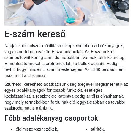
E-szám kereső
Napjaink élelmiszer-előállítása elképzelhetetlen adalékanyagok,
vagy ismertebb nevükön E-számok nélkül. Az E-számokról
számos tévhit kering a mindennapokban, vannak, akik kizárólag
E-mentes terméket szeretnének látni a boltok polcain. Pedig
tévhit, hogy minden E-szám mesterséges. Az E330 például nem
más, mint a citromsav.
Szűrhető, kereshető adatbázisunk segítségével megismerhetik az
egyes adalékanyagok fontosabb funkcióit, esetleges
kockázataikat, a részletekre kattintva pedig arról is olvashatnak,
hogy mely termékekben fordulnak elő leggyakrabban és további
szakirodalmat is ajánlunk.
Főbb adalékanyag csoportok
élelmiszer-színezékek,
sűrítők,