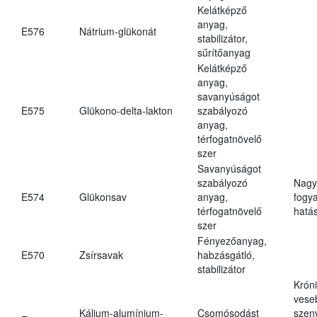
Kelátképző
anyag,
E576
Nátrium-glükonát
stabilizátor,
sűrítőanyag
Kelátképző
anyag,
savanyúságot
E575
Glükono-delta-lakton
szabályozó
anyag,
térfogatnövelő
szer
Savanyúságot
szabályozó
Nagy
E574
Glükonsav
anyag,
fogy
térfogatnövelő
hatá
szer
Fényezőanyag,
E570
Zsírsavak
habzásgátló,
stabilizátor
Krón
vese
Kálium-alumínium-
Csomósodást
szen