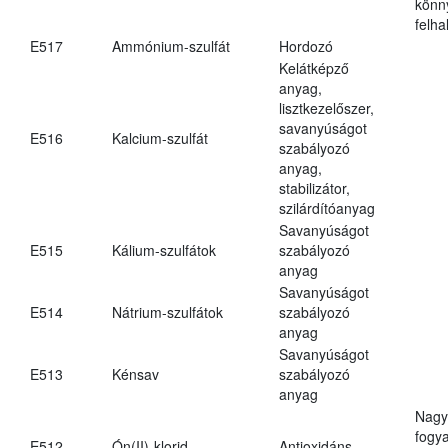
könn
felh
E517
Ammónium-szulfát
Hordozó
Kelátképző
anyag,
lisztkezelőszer,
savanyúságot
E516
Kalcium-szulfát
szabályozó
anyag,
stabilizátor,
szilárdítóanyag
Savanyúságot
E515
Kálium-szulfátok
szabályozó
anyag
Savanyúságot
E514
Nátrium-szulfátok
szabályozó
anyag
Savanyúságot
E513
Kénsav
szabályozó
anyag
Nagy
fogy
E512
Ón(II)-klorid
Antioxidáns