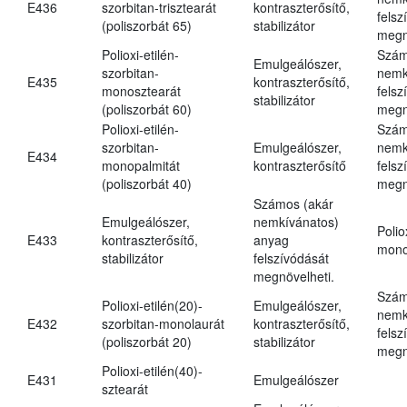
E436
szorbitan-trisztearát
kontraszterősítő,
felsz
(poliszorbát 65)
stabilizátor
megn
Polioxi-etilén-
Szám
Emulgeálószer,
szorbitan-
nemk
E435
kontraszterősítő,
monosztearát
felsz
stabilizátor
(poliszorbát 60)
megn
Polioxi-etilén-
Szám
szorbitan-
Emulgeálószer,
nemk
E434
monopalmitát
kontraszterősítő
felsz
(poliszorbát 40)
megn
Számos (akár
Emulgeálószer,
nemkívánatos)
Polio
E433
kontraszterősítő,
anyag
mono
stabilizátor
felszívódását
megnövelheti.
Szám
Polioxi-etilén(20)-
Emulgeálószer,
nemk
E432
szorbitan-monolaurát
kontraszterősítő,
felsz
(poliszorbát 20)
stabilizátor
megn
Polioxi-etilén(40)-
E431
Emulgeálószer
sztearát