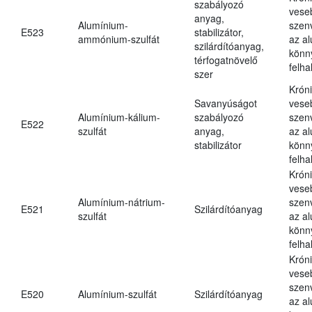
szabályozó
vese
anyag,
Alumínium-
szen
E523
stabilizátor,
ammónium-szulfát
az a
szilárdítóanyag,
könn
térfogatnövelő
felh
szer
Krón
Savanyúságot
vese
Alumínium-kálium-
szabályozó
szen
E522
szulfát
anyag,
az a
stabilizátor
könn
felh
Krón
vese
Alumínium-nátrium-
szen
E521
Szilárdítóanyag
szulfát
az a
könn
felh
Krón
vese
szen
E520
Alumínium-szulfát
Szilárdítóanyag
az a