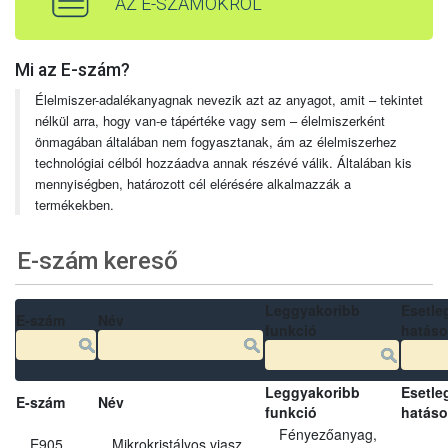
AZ E-SZÁMOKRÓL
Mi az E-szám?
Élelmiszer-adalékanyagnak nevezik azt az anyagot, amit – tekintet
nélkül arra, hogy van-e tápértéke vagy sem – élelmiszerként
önmagában általában nem fogyasztanak, ám az élelmiszerhez
technológiai célból hozzáadva annak részévé válik. Általában kis
mennyiségben, határozott cél elérésére alkalmazzák a
termékekben.
E-szám kereső
Leggyakoribb
Esetle
E-szám
Név
funkció
hatás
Leggyakoribb
Esetle
E-szám
Név
funkció
hatás
Fényezőanyag,
E905
Mikrokristályos viasz