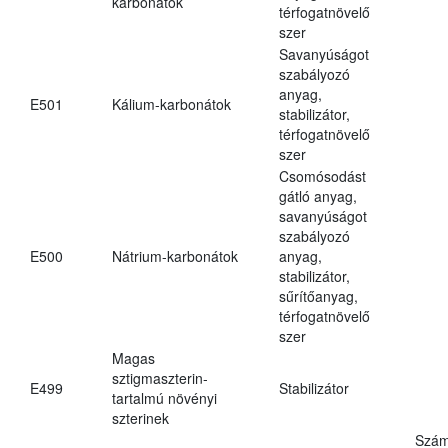
karbonátok
térfogatnövelő
szer
Savanyúságot
szabályozó
anyag,
E501
Kálium-karbonátok
stabilizátor,
térfogatnövelő
szer
Csomósodást
gátló anyag,
savanyúságot
szabályozó
E500
Nátrium-karbonátok
anyag,
stabilizátor,
sűrítőanyag,
térfogatnövelő
szer
Magas
sztigmaszterin-
E499
Stabilizátor
tartalmú növényi
szterinek
Szám