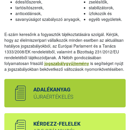
édesítőszerek,
zselésítők,
tartósítószerek,
stabilizátorok,
antioxidánsok,
ízfokozók és
savanyúságot szabályozó anyagok,
egyéb vegyületek.
E-szám keresőnk a fogyasztók tájékoztatására szolgál. Kérjük,
hogy az élelmiszeripari vállalkozók minden esetben az aktuálisan
hatályos jogszabályokból, az Európai Parlament és a Tanács
1333/2008/EK rendeletéből, valamint a Bizottság 231/2012/EU
rendeletéből tájékozódjanak. A Nébih gondozásában
folyamatosan frissülő
jogszabálygyűjtemény
is segítséget nyújt
a jogszabályokban bekövetkező változások nyomonkövetésében.
ADALÉKANYAG
ÚJRAÉRTÉKELÉS
KÉRDEZZ-FELELEK