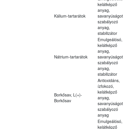
kelátképző
anyag,
Kálium-tartarátok
savanyúságot
szabályozó
anyag,
stabilizátor
Emulgeálósó,
kelátképző
anyag,
Nátrium-tartarátok
savanyúságot
szabályozó
anyag,
stabilizátor
Antioxidáns,
ízfokozó,
kelátképző
Borkősav, L(+)-
anyag,
Borkősav
savanyúságot
szabályozó
anyag
Emulgeálósó,
kelátképző