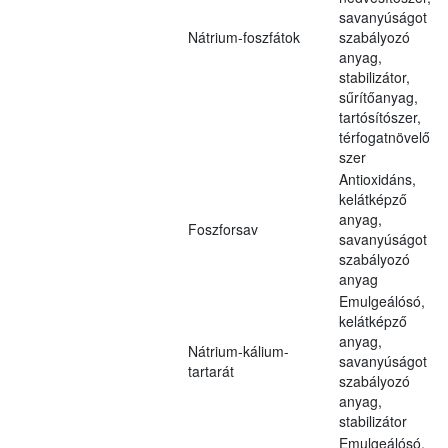
savanyúságot
Nátrium-foszfátok
szabályozó
anyag,
stabilizátor,
sűrítőanyag,
tartósítószer,
térfogatnövelő
szer
Antioxidáns,
kelátképző
anyag,
Foszforsav
savanyúságot
szabályozó
anyag
Emulgeálósó,
kelátképző
anyag,
Nátrium-kálium-
savanyúságot
tartarát
szabályozó
anyag,
stabilizátor
Emulgeálósó,