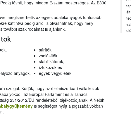
n. Pedig tévhit, hogy minden E-szám mesterséges. Az E330
tá
ál
gével megismerhetik az egyes adalékanyagok fontosabb
te
ekre kattintva pedig arról is olvashatnak, hogy mely
vá
 további szakirodalmat is ajánlunk.
el
rtok
kek,
sűrítők,
zselésítők,
stabilizátorok,
ízfokozók és
ályozó anyagok,
egyéb vegyületek.
a szolgál. Kérjük, hogy az élelmiszeripari vállalkozók
szabályokból, az Európai Parlament és a Tanács
ttság 231/2012/EU rendeletéből tájékozódjanak. A Nébih
abálygyűjtemény
is segítséget nyújt a jogszabályokban
n.