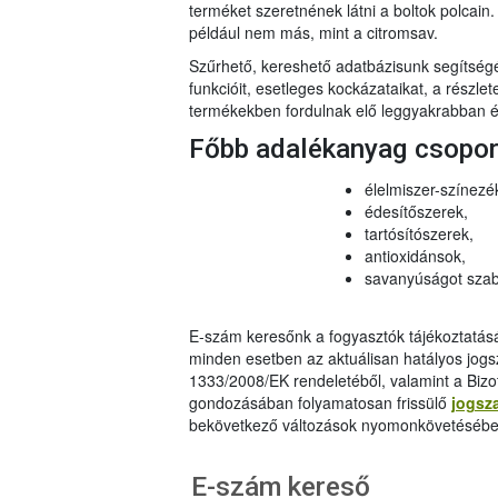
terméket szeretnének látni a boltok polcai
például nem más, mint a citromsav.
Szűrhető, kereshető adatbázisunk segítsé
funkcióit, esetleges kockázataikat, a részlet
termékekben fordulnak elő leggyakrabban és
Főbb adalékanyag csopo
élelmiszer-színezé
édesítőszerek,
tartósítószerek,
antioxidánsok,
savanyúságot szab
E-szám keresőnk a fogyasztók tájékoztatásár
minden esetben az aktuálisan hatályos jog
1333/2008/EK rendeletéből, valamint a Bizo
gondozásában folyamatosan frissülő
jogsz
bekövetkező változások nyomonkövetésébe
E-szám kereső