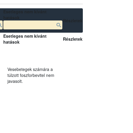
Esetleges nem kívánt
hatások
Részletek
Esetleges nem kívánt
Részletek
hatások
Vesebetegek számára a
túlzott foszforbevitel nem
javasolt.