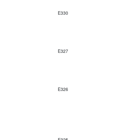
E330
E327
E326
E325