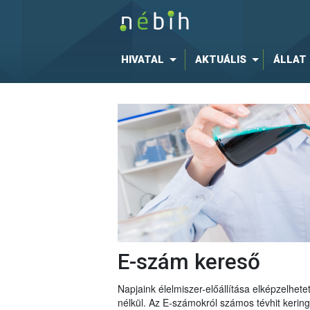
HIVATAL
AKTUÁLIS
ÁLLAT
E-szám kereső
Napjaink élelmiszer-előállítása elképzelhe
nélkül. Az E-számokról számos tévhit keri