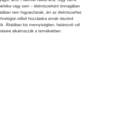
pértéke vagy sem – élelmiszerként önmagában
talában nem fogyasztanak, ám az élelmiszerhez
chnológiai célból hozzáadva annak részévé
lik. Általában kis mennyiségben, határozott cél
érésére alkalmazzák a termékekben.