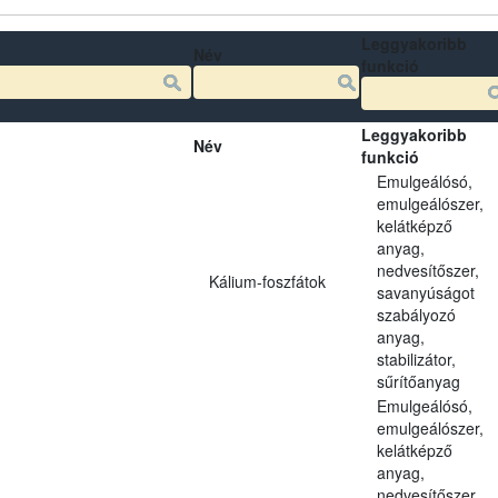
Leggyakoribb
Név
funkció
Leggyakoribb
Név
funkció
Emulgeálósó,
emulgeálószer,
kelátképző
anyag,
nedvesítőszer,
Kálium-foszfátok
savanyúságot
szabályozó
anyag,
stabilizátor,
sűrítőanyag
Emulgeálósó,
emulgeálószer,
kelátképző
anyag,
nedvesítőszer,