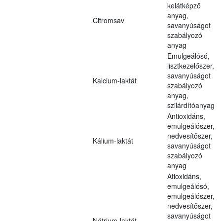
kelátképző
anyag,
Citromsav
savanyúságot
szabályozó
anyag
Emulgeálósó,
lisztkezelőszer,
savanyúságot
Kalcium-laktát
szabályozó
anyag,
szilárdítóanyag
Antioxidáns,
emulgeálószer,
nedvesítőszer,
Kálium-laktát
savanyúságot
szabályozó
anyag
Atioxidáns,
emulgeálósó,
emulgeálószer,
nedvesítőszer,
savanyúságot
Nátrium-laktát