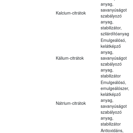
anyag,
savanyúságot
Kalcium-citrátok
szabályozó
anyag,
stabilizátor,
szilárdítóanyag
Emulgeálósó,
kelátképző
anyag,
Kálium-citrátok
savanyúságot
szabályozó
anyag,
stabilizátor
Emulgeálósó,
emulgeálószer,
kelátképző
anyag,
Nátrium-citrátok
savanyúságot
szabályozó
anyag,
stabilizátor
Antioxidáns,