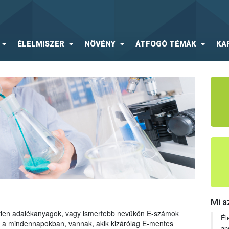
ÉLELMISZER
NÖVÉNY
ÁTFOGÓ TÉMÁK
KA
Mi a
tetlen adalékanyagok, vagy ismertebb nevükön E-számok
Él
ng a mindennapokban, vannak, akik kizárólag E-mentes
an