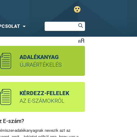
PCSOLAT
ADALÉKANYAG
ÚJRAÉRTÉKELÉS
KÉRDEZZ-FELELEK
AZ E-SZÁMOKRÓL
z E-szám?
elmiszer-adalékanyagnak nevezik azt az
yagot, amit – tekintet nélkül arra, hogy van-e