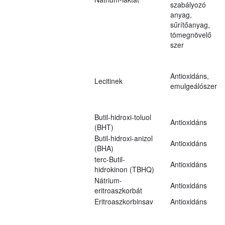
szabályozó
anyag,
sűrítőanyag,
tömegnövelő
szer
Antioxidáns,
Lecitinek
emulgeálószer
Butil-hidroxi-toluol
Antioxidáns
(BHT)
Butil-hidroxi-anizol
Antioxidáns
(BHA)
terc-Butil-
Antioxidáns
hidrokinon (TBHQ)
Nátrium-
Antioxidáns
eritroaszkorbát
Eritroaszkorbinsav
Antioxidáns