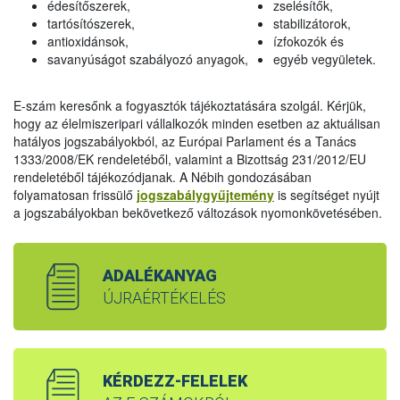
édesítőszerek,
zselésítők,
tartósítószerek,
stabilizátorok,
antioxidánsok,
ízfokozók és
savanyúságot szabályozó anyagok,
egyéb vegyületek.
E-szám keresőnk a fogyasztók tájékoztatására szolgál. Kérjük,
hogy az élelmiszeripari vállalkozók minden esetben az aktuálisan
hatályos jogszabályokból, az Európai Parlament és a Tanács
1333/2008/EK rendeletéből, valamint a Bizottság 231/2012/EU
rendeletéből tájékozódjanak. A Nébih gondozásában
folyamatosan frissülő
jogszabálygyűjtemény
is segítséget nyújt
a jogszabályokban bekövetkező változások nyomonkövetésében.
ADALÉKANYAG
ÚJRAÉRTÉKELÉS
KÉRDEZZ-FELELEK