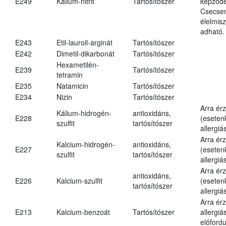
E249
Kálium-nitrit
Tartósítószer
képződé
Csecsem
élelmis
adható.
E243
Etil-lauroil-arginát
Tartósítószer
E242
Dimetil-dikarbonát
Tartósítószer
Hexametilén-
E239
Tartósítószer
tetramin
E235
Natamicin
Tartósítószer
E234
Nizin
Tartósítószer
Arra ér
Kálium-hidrogén-
antioxidáns,
E228
(eseten
szulfit
tartósítószer
allergiá
Arra ér
Kalcium-hidrogén-
antioxidáns,
E227
(eseten
szulfit
tartósítószer
allergiá
Arra ér
antioxidáns,
E226
Kalcium-szulfit
(eseten
tartósítószer
allergiá
Arra ér
E213
Kalcium-benzoát
Tartósítószer
allergiá
előfordu