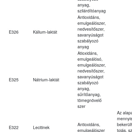
anyag,
szilárdítóanyag
Antioxidáns,
emulgeálószer,
nedvesítőszer,
E326
Kálium-laktát
savanyúságot
szabályozó
anyag
Atioxidáns,
emulgeálósó,
emulgeálószer,
nedvesítőszer,
savanyúságot
E325
Nátrium-laktát
szabályozó
anyag,
sűrítőanyag,
tömegnövelő
szer
Az alap
mennyis
Antioxidáns,
bekerül
E322
Lecitinek
emulgeálószer
tojás, s