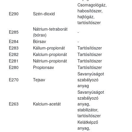
Csomagológáz,
habosítószer,
E290
Szén-dioxid
hajtógáz,
tartósítószer
Nátrium-tetraborát
E285
-
(bórax)
E284
Bórsav
-
E283
Kálium-propionát
Tartósítószer
E282
Kalcium-propionát
Tartósítószer
E281
Nátrium-propionát
Tartósítószer
E280
Propionsav
Tartósítószer
Savanyúságot
E270
Tejsav
szabályozó
anyag
Savanyúságot
szabályozó
E263
Kalcium-acetát
anyag,
stabilizátor,
tartósítószer
Kelátképző
anyag,