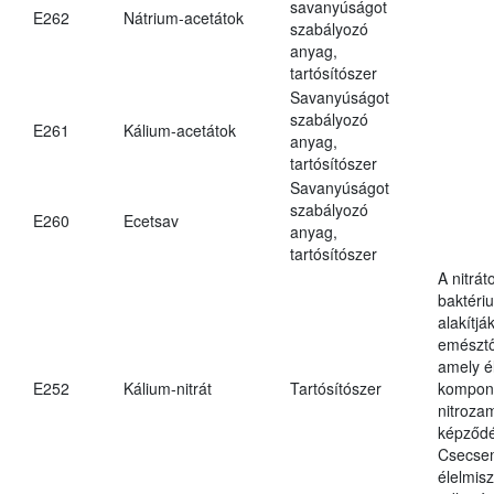
savanyúságot
E262
Nátrium-acetátok
szabályozó
anyag,
tartósítószer
Savanyúságot
szabályozó
E261
Kálium-acetátok
anyag,
tartósítószer
Savanyúságot
szabályozó
E260
Ecetsav
anyag,
tartósítószer
A nitrát
baktériu
alakítják
emésztő
amely é
E252
Kálium-nitrát
Tartósítószer
kompone
nitroza
képződé
Csecsem
élelmis