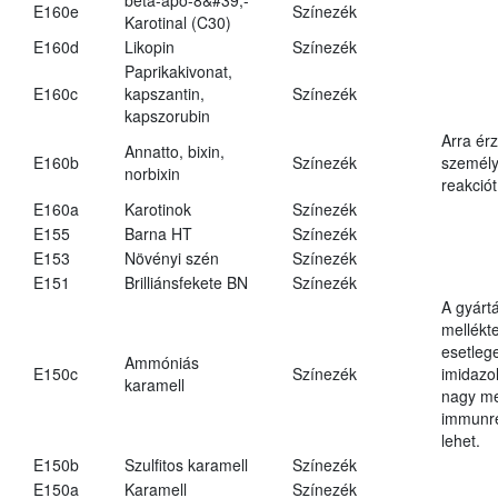
E160e
Színezék
Karotinal (C30)
E160d
Likopin
Színezék
Paprikakivonat,
E160c
kapszantin,
Színezék
kapszorubin
Arra ér
Annatto, bixin,
E160b
Színezék
személy
norbixin
reakciót
E160a
Karotinok
Színezék
E155
Barna HT
Színezék
E153
Növényi szén
Színezék
E151
Brilliánsfekete BN
Színezék
A gyárt
mellékt
esetleg
Ammóniás
E150c
Színezék
imidazo
karamell
nagy m
immunre
lehet.
E150b
Szulfitos karamell
Színezék
E150a
Karamell
Színezék