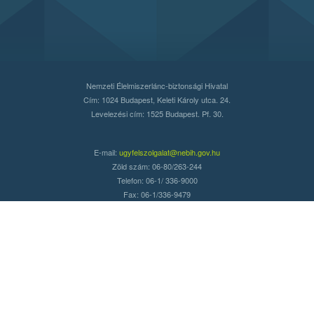
Nemzeti Élelmiszerlánc-biztonsági Hivatal
Cím: 1024 Budapest, Keleti Károly utca. 24.
Levelezési cím: 1525 Budapest. Pf. 30.
E-mail:
ugyfelszolgalat@nebih.gov.hu
Zöld szám: 06-80/263-244
Telefon: 06-1/ 336-9000
Fax: 06-1/336-9479