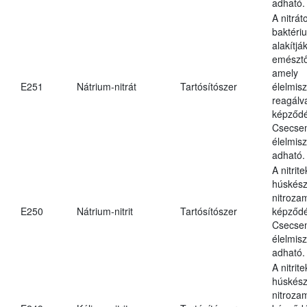
adható.
A nitrát
baktériu
alakítják
emésztő
amely
E251
Nátrium-nitrát
Tartósítószer
élelmis
reagálv
képződé
Csecsem
élelmis
adható.
A nitrit
húskés
nitroza
E250
Nátrium-nitrit
Tartósítószer
képződé
Csecsem
élelmis
adható.
A nitrit
húskés
nitroza