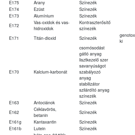
E175
Arany
Színezék
E174
Ezüst
Színezék
E173
Alumínium
Színezék
Vas-oxidok és vas-
Kontraszterősítő
E172
hidroxidok
színezék
genotox
E171
Titán-dioxid
Színezék
ki
csomósodást
gátló anyag
lisztkezelő szer
savanyúságot
E170
Kalcium-karbonát
szabályozó
anyag
stabilizátor
szilárdító anyag
színezék
E163
Antociánok
Színezék
Céklavörös,
E162
Színezék
betanin
E161g
Kantaxantin
Színezék
E161b
Lutein
Színezék
béta-apo-8&#39;-