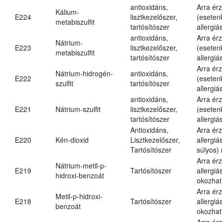
antioxidáns,
Arra ér
Kálium-
E224
lisztkezelőszer,
(eseten
metabiszulfit
tartósítószer
allergiá
antioxidáns,
Arra ér
Nátrium-
E223
lisztkezelőszer,
(eseten
metabiszulfit
tartósítószer
allergiá
Arra ér
Nátrium-hidrogén-
antioxidáns,
E222
(eseten
szulfit
tartósítószer
allergiá
antioxidáns,
Arra ér
E221
Nátrium-szulfit
lisztkezelőszer,
(eseten
tartósítószer
allergiá
Antioxidáns,
Arra ér
E220
Kén-dioxid
Lisztkezelőszer,
allergiá
Tartósítószer
súlyos) 
Arra ér
Nátrium-metil-p-
E219
Tartósítószer
allergiá
hidroxi-benzoát
okozhat
Arra ér
Metil-p-hidroxi-
E218
Tartósítószer
allergiá
benzoát
okozhat
Arra ér