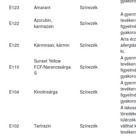
gyakoro
E123
Amarant
Színezék
A gyer
Azorubin,
tevéken
E122
Színezék
karmazsin
figyelm
gyakoro
Arra ér
E120
Kárminsav, kármin
Színezék
allergiá
ki.
A gyer
Sunset Yellow
tevéken
E110
FCF/Narancssárga
Színezék
figyelm
S
gyakoro
A gyer
tevéken
E104
Kinolinsárga
Színezék
figyelm
gyakoro
A lakos
töredék
túlérzék
E102
Tartrazin
Színezék
válthat
tevéken