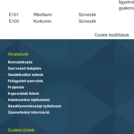
figyelm
gyakoro
E101
Riboflavin
Színezék
E100
Kurkumin
Színezék
Cookie beállítások
Hivatalunk
Bemutatkozás
Szervezeti felépítés
Gazdálkodási adatok
Felügyeleti szervünk
Projektek
Kapcsolódó linkek
Adatkezelési tájékoztató
Akadálymentességi nyilatkozat
Üzemeltetési információ
Szakterületek