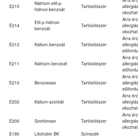
Nátrium-etil-p-
E215
Tartósítószer
allergiá
hidroxi-benzoát
okozhat
Arra ér
Etil-p-hidroxi-
E214
Tartósítószer
allergiá
benzoát
okozhat
Arra ér
E212
Kálium-benzoát
Tartósítószer
allergiá
előfordu
Arra ér
E211
Nátrium-benzoát
Tartósítószer
allergiá
előfordu
Arra ér
E210
Benzoesav
Tartósítószer
allergiá
előfordu
Arra ér
E202
Kálium-szorbát
Tartósítószer
allergiá
okozhat
Arra ér
E200
Szorbinsav
Tartósítószer
allergiá
okozhat
E180
Litolrubin BK
Színezék