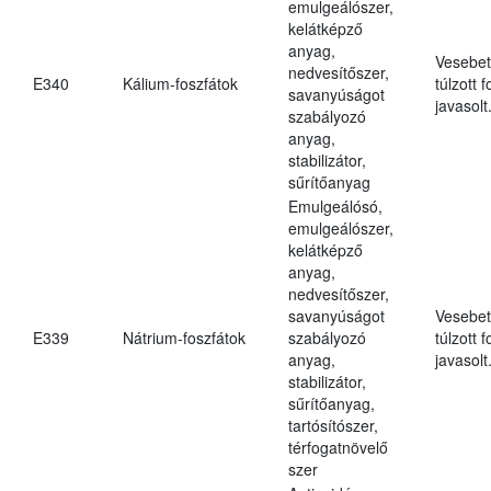
emulgeálószer,
kelátképző
anyag,
Vesebet
nedvesítőszer,
E340
Kálium-foszfátok
túlzott 
savanyúságot
javasolt
szabályozó
anyag,
stabilizátor,
sűrítőanyag
Emulgeálósó,
emulgeálószer,
kelátképző
anyag,
nedvesítőszer,
savanyúságot
Vesebet
E339
Nátrium-foszfátok
szabályozó
túlzott 
anyag,
javasolt
stabilizátor,
sűrítőanyag,
tartósítószer,
térfogatnövelő
szer