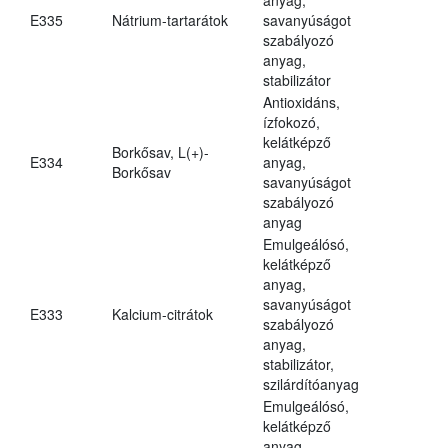
E335
Nátrium-tartarátok
savanyúságot
szabályozó
anyag,
stabilizátor
Antioxidáns,
ízfokozó,
kelátképző
Borkősav, L(+)-
E334
anyag,
Borkősav
savanyúságot
szabályozó
anyag
Emulgeálósó,
kelátképző
anyag,
savanyúságot
E333
Kalcium-citrátok
szabályozó
anyag,
stabilizátor,
szilárdítóanyag
Emulgeálósó,
kelátképző
anyag,