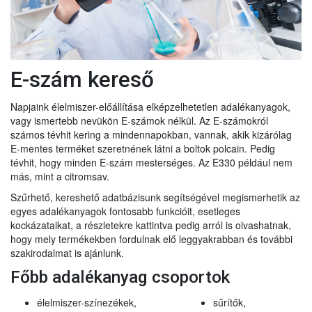
E-szám kereső
Napjaink élelmiszer-előállítása elképzelhetetlen adalékanyagok,
vagy ismertebb nevükön E-számok nélkül. Az E-számokról
számos tévhit kering a mindennapokban, vannak, akik kizárólag
E-mentes terméket szeretnének látni a boltok polcain. Pedig
tévhit, hogy minden E-szám mesterséges. Az E330 például nem
más, mint a citromsav.
Szűrhető, kereshető adatbázisunk segítségével megismerhetik az
egyes adalékanyagok fontosabb funkcióit, esetleges
kockázataikat, a részletekre kattintva pedig arról is olvashatnak,
hogy mely termékekben fordulnak elő leggyakrabban és további
szakirodalmat is ajánlunk.
Főbb adalékanyag csoportok
élelmiszer-színezékek,
sűrítők,