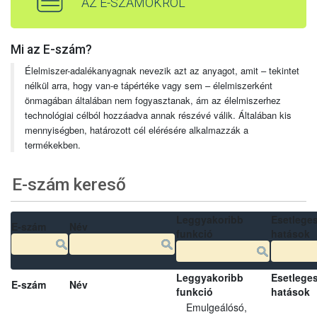
AZ E-SZÁMOKRÓL
Mi az E-szám?
Élelmiszer-adalékanyagnak nevezik azt az anyagot, amit – tekintet
nélkül arra, hogy van-e tápértéke vagy sem – élelmiszerként
önmagában általában nem fogyasztanak, ám az élelmiszerhez
technológiai célból hozzáadva annak részévé válik. Általában kis
mennyiségben, határozott cél elérésére alkalmazzák a
termékekben.
E-szám kereső
Leggyakoribb
Esetlege
E-szám
Név
funkció
hatások
Leggyakoribb
Esetlege
E-szám
Név
funkció
hatások
Emulgeálósó,