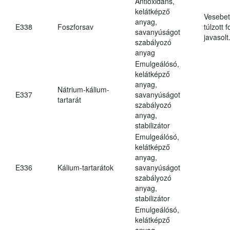
Antioxidáns,
kelátképző
Vesebet
anyag,
E338
Foszforsav
túlzott 
savanyúságot
javasolt
szabályozó
anyag
Emulgeálósó,
kelátképző
anyag,
Nátrium-kálium-
E337
savanyúságot
tartarát
szabályozó
anyag,
stabilizátor
Emulgeálósó,
kelátképző
anyag,
E336
Kálium-tartarátok
savanyúságot
szabályozó
anyag,
stabilizátor
Emulgeálósó,
kelátképző
anyag,