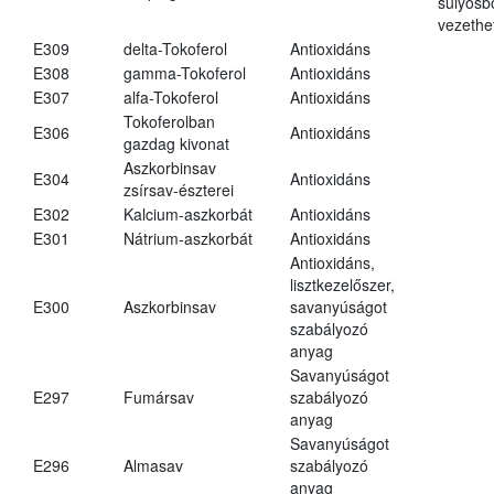
súlyos
vezethe
E309
delta-Tokoferol
Antioxidáns
E308
gamma-Tokoferol
Antioxidáns
E307
alfa-Tokoferol
Antioxidáns
Tokoferolban
E306
Antioxidáns
gazdag kivonat
Aszkorbinsav
E304
Antioxidáns
zsírsav-észterei
E302
Kalcium-aszkorbát
Antioxidáns
E301
Nátrium-aszkorbát
Antioxidáns
Antioxidáns,
lisztkezelőszer,
E300
Aszkorbinsav
savanyúságot
szabályozó
anyag
Savanyúságot
E297
Fumársav
szabályozó
anyag
Savanyúságot
E296
Almasav
szabályozó
anyag