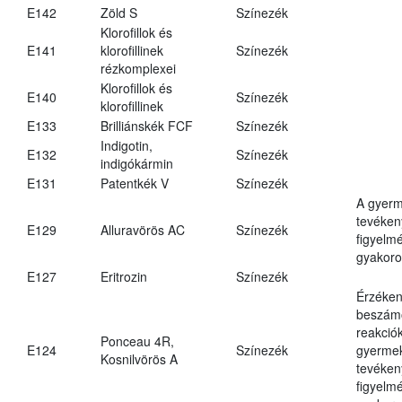
E142
Zöld S
Színezék
Klorofillok és
E141
klorofillinek
Színezék
rézkomplexei
Klorofillok és
E140
Színezék
klorofillinek
E133
Brilliánskék FCF
Színezék
Indigotin,
E132
Színezék
indigókármin
E131
Patentkék V
Színezék
A gyer
tevéken
E129
Alluravörös AC
Színezék
figyelm
gyakoro
E127
Eritrozin
Színezék
Érzéken
beszámo
reakciók
Ponceau 4R,
E124
Színezék
gyerme
Kosnilvörös A
tevéken
figyelm