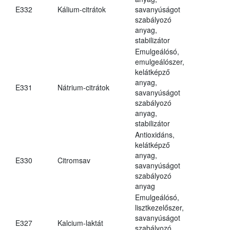
E332
Kálium-citrátok
savanyúságot
szabályozó
anyag,
stabilizátor
Emulgeálósó,
emulgeálószer,
kelátképző
anyag,
E331
Nátrium-citrátok
savanyúságot
szabályozó
anyag,
stabilizátor
Antioxidáns,
kelátképző
anyag,
E330
Citromsav
savanyúságot
szabályozó
anyag
Emulgeálósó,
lisztkezelőszer,
savanyúságot
E327
Kalcium-laktát
szabályozó