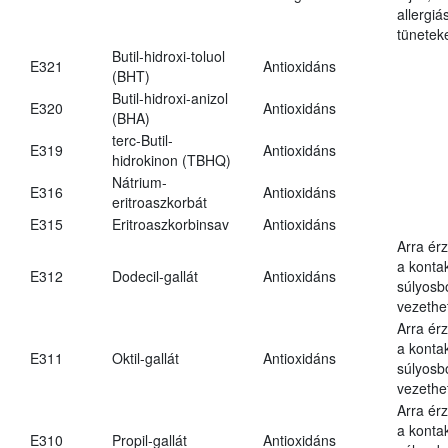
allergi
tünetek
Butil-hidroxi-toluol
E321
Antioxidáns
(BHT)
Butil-hidroxi-anizol
E320
Antioxidáns
(BHA)
terc-Butil-
E319
Antioxidáns
hidrokinon (TBHQ)
Nátrium-
E316
Antioxidáns
eritroaszkorbát
E315
Eritroaszkorbinsav
Antioxidáns
Arra ér
a kontak
E312
Dodecil-gallát
Antioxidáns
súlyos
vezethe
Arra ér
a kontak
E311
Oktil-gallát
Antioxidáns
súlyos
vezethe
Arra ér
a kontak
E310
Propil-gallát
Antioxidáns