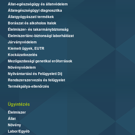
Állat-egészségügy és állatvédelem
Állategészségügyi diagnosztika
Állatgyógyászati termékek
Borászat és alkoholos italok
Élelmiszer- és takarmánybiztonság
Élelmiszerlánc-biztonsági laborhálózat
Járványvédelem
Kiemelt ügyek, EUTR
Kockázatkezelés
Mezőgazdasági genetikai erőforrások
Növényvédelem
Nyilvántartási és Felügyeleti Díj
Rendszerszervezés és felügyelet
Termékpálya-ellenőrzés
Ügyintézés
Élelmiszer
Állat
Növény
Labor/Egyéb