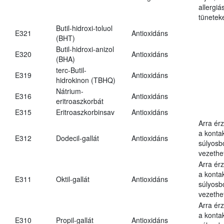
allergi
tünetek
Butil-hidroxi-toluol
E321
Antioxidáns
(BHT)
Butil-hidroxi-anizol
E320
Antioxidáns
(BHA)
terc-Butil-
E319
Antioxidáns
hidrokinon (TBHQ)
Nátrium-
E316
Antioxidáns
eritroaszkorbát
E315
Eritroaszkorbinsav
Antioxidáns
Arra ér
a kontak
E312
Dodecil-gallát
Antioxidáns
súlyos
vezethe
Arra ér
a kontak
E311
Oktil-gallát
Antioxidáns
súlyos
vezethe
Arra ér
a kontak
E310
Propil-gallát
Antioxidáns