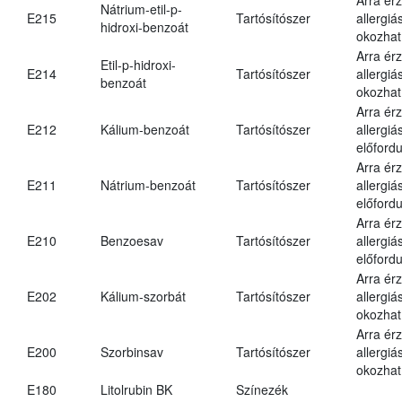
Nátrium-etil-p-
E215
Tartósítószer
allergiá
hidroxi-benzoát
okozhat
Arra ér
Etil-p-hidroxi-
E214
Tartósítószer
allergiá
benzoát
okozhat
Arra ér
E212
Kálium-benzoát
Tartósítószer
allergiá
előfordu
Arra ér
E211
Nátrium-benzoát
Tartósítószer
allergiá
előfordu
Arra ér
E210
Benzoesav
Tartósítószer
allergiá
előfordu
Arra ér
E202
Kálium-szorbát
Tartósítószer
allergiá
okozhat
Arra ér
E200
Szorbinsav
Tartósítószer
allergiá
okozhat
E180
Litolrubin BK
Színezék