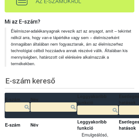
AZ E-SZÁMOKRÓL
Mi az E-szám?
Élelmiszer-adalékanyagnak nevezik azt az anyagot, amit – tekintet
nélkül arra, hogy van-e tápértéke vagy sem – élelmiszerként
önmagában általában nem fogyasztanak, ám az élelmiszerhez
technológiai célból hozzáadva annak részévé válik. Általában kis
mennyiségben, határozott cél elérésére alkalmazzák a
termékekben.
E-szám kereső
Leggyakoribb
Esetlege
E-szám
Név
funkció
hatások
Leggyakoribb
Esetlege
E-szám
Név
funkció
hatások
Emulgeálósó,