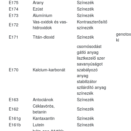
E175
Arany
Színezék
E174
Ezüst
Színezék
E173
Alumínium
Színezék
Vas-oxidok és vas-
Kontraszterősítő
E172
hidroxidok
színezék
genotox
E171
Titán-dioxid
Színezék
ki
csomósodást
gátló anyag
lisztkezelő szer
savanyúságot
E170
Kalcium-karbonát
szabályozó
anyag
stabilizátor
szilárdító anyag
színezék
E163
Antociánok
Színezék
Céklavörös,
E162
Színezék
betanin
E161g
Kantaxantin
Színezék
E161b
Lutein
Színezék
béta-apo-8&#39;-