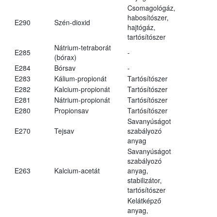
Csomagológáz,
habosítószer,
E290
Szén-dioxid
hajtógáz,
tartósítószer
Nátrium-tetraborát
E285
-
(bórax)
E284
Bórsav
-
E283
Kálium-propionát
Tartósítószer
E282
Kalcium-propionát
Tartósítószer
E281
Nátrium-propionát
Tartósítószer
E280
Propionsav
Tartósítószer
Savanyúságot
E270
Tejsav
szabályozó
anyag
Savanyúságot
szabályozó
E263
Kalcium-acetát
anyag,
stabilizátor,
tartósítószer
Kelátképző
anyag,