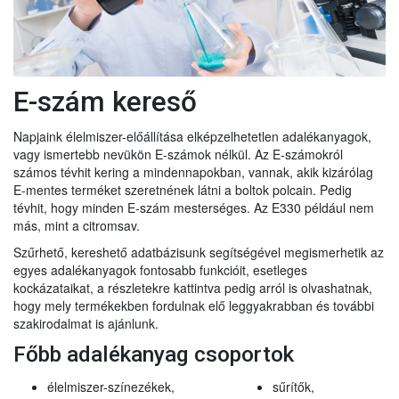
E-szám kereső
Napjaink élelmiszer-előállítása elképzelhetetlen adalékanyagok,
vagy ismertebb nevükön E-számok nélkül. Az E-számokról
számos tévhit kering a mindennapokban, vannak, akik kizárólag
E-mentes terméket szeretnének látni a boltok polcain. Pedig
tévhit, hogy minden E-szám mesterséges. Az E330 például nem
más, mint a citromsav.
Szűrhető, kereshető adatbázisunk segítségével megismerhetik az
egyes adalékanyagok fontosabb funkcióit, esetleges
kockázataikat, a részletekre kattintva pedig arról is olvashatnak,
hogy mely termékekben fordulnak elő leggyakrabban és további
szakirodalmat is ajánlunk.
Főbb adalékanyag csoportok
élelmiszer-színezékek,
sűrítők,