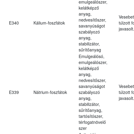
emulgeálószer,
kelátképző
anyag,
Vesebet
nedvesítőszer,
E340
Kálium-foszfátok
túlzott 
savanyúságot
javasolt
szabályozó
anyag,
stabilizátor,
sűrítőanyag
Emulgeálósó,
emulgeálószer,
kelátképző
anyag,
nedvesítőszer,
savanyúságot
Vesebet
E339
Nátrium-foszfátok
szabályozó
túlzott 
anyag,
javasolt
stabilizátor,
sűrítőanyag,
tartósítószer,
térfogatnövelő
szer