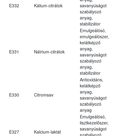
E332
Kálium-citrátok
savanyúságot
szabályozó
anyag,
stabilizátor
Emulgeálósó,
emulgeálószer,
kelátképző
anyag,
E331
Nátrium-citrátok
savanyúságot
szabályozó
anyag,
stabilizátor
Antioxidáns,
kelátképző
anyag,
E330
Citromsav
savanyúságot
szabályozó
anyag
Emulgeálósó,
lisztkezelőszer,
savanyúságot
E327
Kalcium-laktát
szabályozó