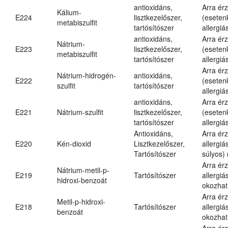
antioxidáns,
Arra ér
Kálium-
E224
lisztkezelőszer,
(eseten
metabiszulfit
tartósítószer
allergiá
antioxidáns,
Arra ér
Nátrium-
E223
lisztkezelőszer,
(eseten
metabiszulfit
tartósítószer
allergiá
Arra ér
Nátrium-hidrogén-
antioxidáns,
E222
(eseten
szulfit
tartósítószer
allergiá
antioxidáns,
Arra ér
E221
Nátrium-szulfit
lisztkezelőszer,
(eseten
tartósítószer
allergiá
Antioxidáns,
Arra ér
E220
Kén-dioxid
Lisztkezelőszer,
allergiá
Tartósítószer
súlyos) 
Arra ér
Nátrium-metil-p-
E219
Tartósítószer
allergiá
hidroxi-benzoát
okozhat
Arra ér
Metil-p-hidroxi-
E218
Tartósítószer
allergiá
benzoát
okozhat
Arra ér