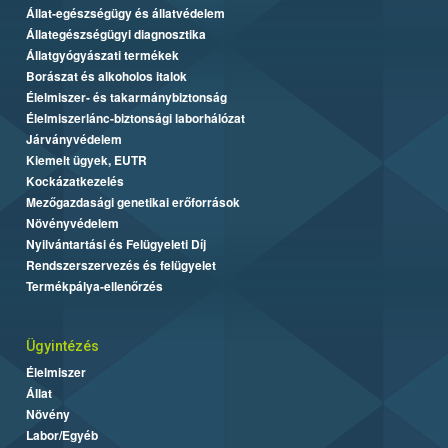
Állat-egészségügy és állatvédelem
Állategészségügyi diagnosztika
Állatgyógyászati termékek
Borászat és alkoholos italok
Élelmiszer- és takarmánybiztonság
Élelmiszerlánc-biztonsági laborhálózat
Járványvédelem
Kiemelt ügyek, EUTR
Kockázatkezelés
Mezőgazdasági genetikai erőforrások
Növényvédelem
Nyilvántartási és Felügyeleti Díj
Rendszerszervezés és felügyelet
Termékpálya-ellenőrzés
Ügyintézés
Élelmiszer
Állat
Növény
Labor/Egyéb