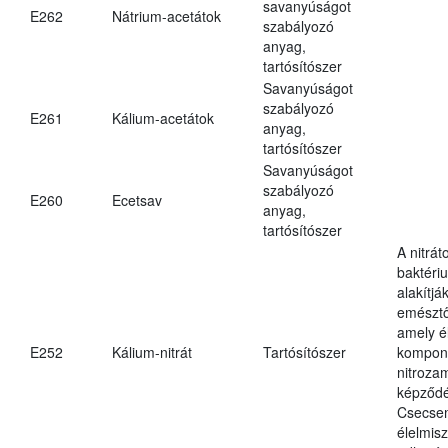
savanyúságot
E262
Nátrium-acetátok
szabályozó
anyag,
tartósítószer
Savanyúságot
szabályozó
E261
Kálium-acetátok
anyag,
tartósítószer
Savanyúságot
szabályozó
E260
Ecetsav
anyag,
tartósítószer
A nitrát
baktériu
alakítják
emésztő
amely é
E252
Kálium-nitrát
Tartósítószer
kompone
nitroza
képződé
Csecsem
élelmis