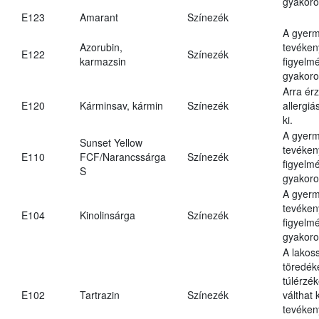
gyakoro
E123
Amarant
Színezék
A gyer
Azorubin,
tevéken
E122
Színezék
karmazsin
figyelm
gyakoro
Arra ér
E120
Kárminsav, kármin
Színezék
allergiá
ki.
A gyer
Sunset Yellow
tevéken
E110
FCF/Narancssárga
Színezék
figyelm
S
gyakoro
A gyer
tevéken
E104
Kinolinsárga
Színezék
figyelm
gyakoro
A lakos
töredék
túlérzék
E102
Tartrazin
Színezék
válthat
tevéken