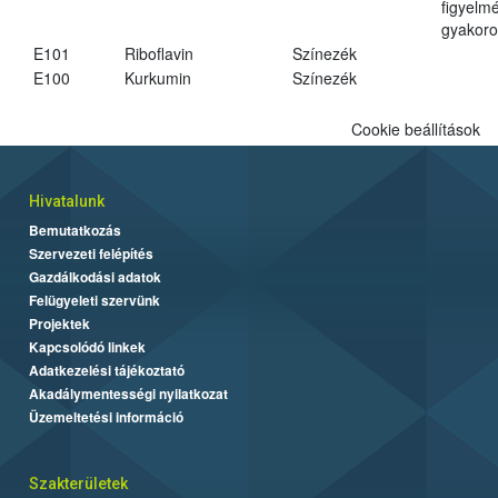
figyelm
gyakoro
E101
Riboflavin
Színezék
E100
Kurkumin
Színezék
Cookie beállítások
Hivatalunk
Bemutatkozás
Szervezeti felépítés
Gazdálkodási adatok
Felügyeleti szervünk
Projektek
Kapcsolódó linkek
Adatkezelési tájékoztató
Akadálymentességi nyilatkozat
Üzemeltetési információ
Szakterületek