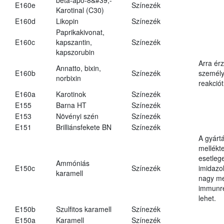
E160e
Színezék
Karotinal (C30)
E160d
Likopin
Színezék
Paprikakivonat,
E160c
kapszantin,
Színezék
kapszorubin
Arra ér
Annatto, bixin,
E160b
Színezék
személy
norbixin
reakciót
E160a
Karotinok
Színezék
E155
Barna HT
Színezék
E153
Növényi szén
Színezék
E151
Brilliánsfekete BN
Színezék
A gyárt
mellékt
esetleg
Ammóniás
E150c
Színezék
imidazo
karamell
nagy m
immunre
lehet.
E150b
Szulfitos karamell
Színezék
E150a
Karamell
Színezék