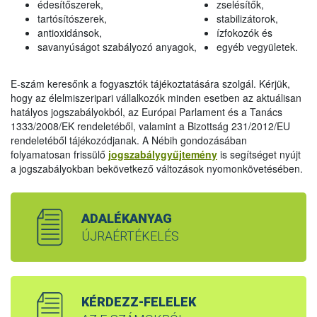
édesítőszerek,
zselésítők,
tartósítószerek,
stabilizátorok,
antioxidánsok,
ízfokozók és
savanyúságot szabályozó anyagok,
egyéb vegyületek.
E-szám keresőnk a fogyasztók tájékoztatására szolgál. Kérjük,
hogy az élelmiszeripari vállalkozók minden esetben az aktuálisan
hatályos jogszabályokból, az Európai Parlament és a Tanács
1333/2008/EK rendeletéből, valamint a Bizottság 231/2012/EU
rendeletéből tájékozódjanak. A Nébih gondozásában
folyamatosan frissülő
jogszabálygyűjtemény
is segítséget nyújt
a jogszabályokban bekövetkező változások nyomonkövetésében.
ADALÉKANYAG
ÚJRAÉRTÉKELÉS
KÉRDEZZ-FELELEK