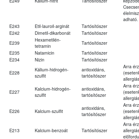
E249
Kálium-nitrit
Tartósítószer
képződé
Csecsem
élelmis
adható.
E243
Etil-lauroil-arginát
Tartósítószer
E242
Dimetil-dikarbonát
Tartósítószer
Hexametilén-
E239
Tartósítószer
tetramin
E235
Natamicin
Tartósítószer
E234
Nizin
Tartósítószer
Arra ér
Kálium-hidrogén-
antioxidáns,
E228
(eseten
szulfit
tartósítószer
allergiá
Arra ér
Kalcium-hidrogén-
antioxidáns,
E227
(eseten
szulfit
tartósítószer
allergiá
Arra ér
antioxidáns,
E226
Kalcium-szulfit
(eseten
tartósítószer
allergiá
Arra ér
E213
Kalcium-benzoát
Tartósítószer
allergiá
előfordu