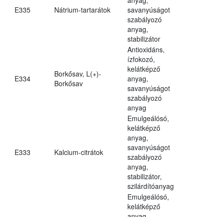
E335
Nátrium-tartarátok
savanyúságot
szabályozó
anyag,
stabilizátor
Antioxidáns,
ízfokozó,
kelátképző
Borkősav, L(+)-
E334
anyag,
Borkősav
savanyúságot
szabályozó
anyag
Emulgeálósó,
kelátképző
anyag,
savanyúságot
E333
Kalcium-citrátok
szabályozó
anyag,
stabilizátor,
szilárdítóanyag
Emulgeálósó,
kelátképző
anyag,