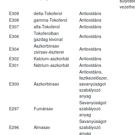
súlyos
vezethe
E309
delta-Tokoferol
Antioxidáns
E308
gamma-Tokoferol
Antioxidáns
E307
alfa-Tokoferol
Antioxidáns
Tokoferolban
E306
Antioxidáns
gazdag kivonat
Aszkorbinsav
E304
Antioxidáns
zsírsav-észterei
E302
Kalcium-aszkorbát
Antioxidáns
E301
Nátrium-aszkorbát
Antioxidáns
Antioxidáns,
lisztkezelőszer,
E300
Aszkorbinsav
savanyúságot
szabályozó
anyag
Savanyúságot
E297
Fumársav
szabályozó
anyag
Savanyúságot
E296
Almasav
szabályozó
anyag