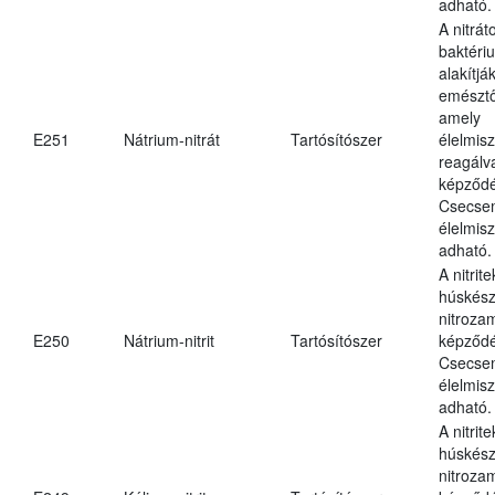
adható.
A nitrát
baktériu
alakítják
emésztő
amely
E251
Nátrium-nitrát
Tartósítószer
élelmis
reagálv
képződé
Csecsem
élelmis
adható.
A nitrit
húskés
nitroza
E250
Nátrium-nitrit
Tartósítószer
képződé
Csecsem
élelmis
adható.
A nitrit
húskés
nitroza