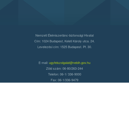
Nemzeti Élelmiszerlánc-biztonsági Hivatal
Cím: 1024 Budapest, Keleti Károly utca. 24.
Levelezési cím: 1525 Budapest. Pf. 30.
E-mail:
ugyfelszolgalat@nebih.gov.hu
Zöld szám: 06-80/263-244
Telefon: 06-1/ 336-9000
Fax: 06-1/336-9479