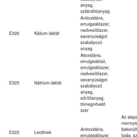
anyag,
szilárdítóanyag
Antioxidáns,
emulgeálószer,
nedvesítőszer,
E326
Kálium-laktát
savanyúságot
szabályozó
anyag
Atioxidáns,
emulgeálósó,
emulgeálószer,
nedvesítőszer,
savanyúságot
E325
Nátrium-laktát
szabályozó
anyag,
sűrítőanyag,
tömegnövelő
szer
Az alap
mennyis
Antioxidáns,
bekerül
E322
Lecitinek
emulgeálószer
tojás, s