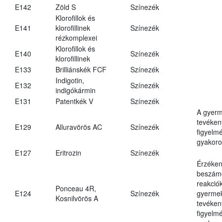
E142
Zöld S
Színezék
Klorofillok és
E141
klorofillinek
Színezék
rézkomplexei
Klorofillok és
E140
Színezék
klorofillinek
E133
Brilliánskék FCF
Színezék
Indigotin,
E132
Színezék
indigókármin
E131
Patentkék V
Színezék
A gyer
tevéken
E129
Alluravörös AC
Színezék
figyelm
gyakoro
E127
Eritrozin
Színezék
Érzéken
beszámo
reakciók
Ponceau 4R,
E124
Színezék
gyerme
Kosnilvörös A
tevéken
figyelm