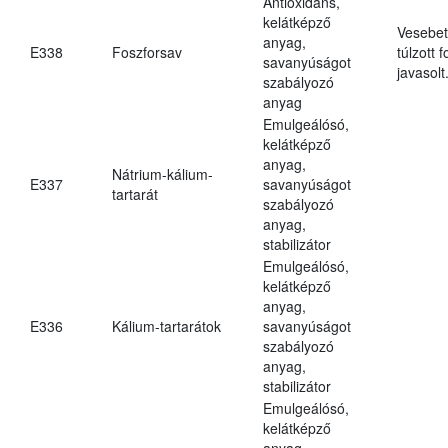
Antioxidáns,
kelátképző
Vesebet
anyag,
E338
Foszforsav
túlzott 
savanyúságot
javasolt
szabályozó
anyag
Emulgeálósó,
kelátképző
anyag,
Nátrium-kálium-
E337
savanyúságot
tartarát
szabályozó
anyag,
stabilizátor
Emulgeálósó,
kelátképző
anyag,
E336
Kálium-tartarátok
savanyúságot
szabályozó
anyag,
stabilizátor
Emulgeálósó,
kelátképző
anyag,