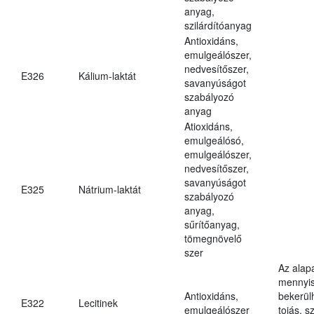
anyag,
szilárdítóanyag
Antioxidáns,
emulgeálószer,
nedvesítőszer,
E326
Kálium-laktát
savanyúságot
szabályozó
anyag
Atioxidáns,
emulgeálósó,
emulgeálószer,
nedvesítőszer,
savanyúságot
E325
Nátrium-laktát
szabályozó
anyag,
sűrítőanyag,
tömegnövelő
szer
Az alap
mennyis
Antioxidáns,
bekerül
E322
Lecitinek
emulgeálószer
tojás, s