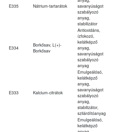
E335
Nátrium-tartarátok
savanyúságot
szabályozó
anyag,
stabilizátor
Antioxidáns,
ízfokozó,
kelátképző
Borkősav, L(+)-
E334
anyag,
Borkősav
savanyúságot
szabályozó
anyag
Emulgeálósó,
kelátképző
anyag,
savanyúságot
E333
Kalcium-citrátok
szabályozó
anyag,
stabilizátor,
szilárdítóanyag
Emulgeálósó,
kelátképző
anyag,