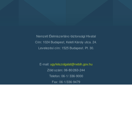
Nemzeti Élelmiszerlánc-biztonsági Hivatal
Cím: 1024 Budapest, Keleti Károly utca. 24.
Levelezési cím: 1525 Budapest. Pf. 30.
E-mail:
ugyfelszolgalat@nebih.gov.hu
Zöld szám: 06-80/263-244
Telefon: 06-1/ 336-9000
Fax: 06-1/336-9479