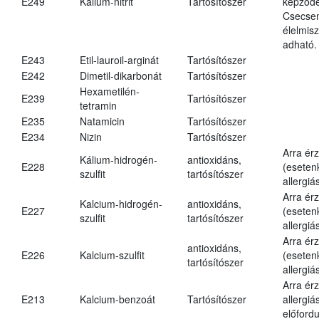
E249
Kálium-nitrit
Tartósítószer
képződé
Csecsem
élelmis
adható.
E243
Etil-lauroil-arginát
Tartósítószer
E242
Dimetil-dikarbonát
Tartósítószer
Hexametilén-
E239
Tartósítószer
tetramin
E235
Natamicin
Tartósítószer
E234
Nizin
Tartósítószer
Arra ér
Kálium-hidrogén-
antioxidáns,
E228
(eseten
szulfit
tartósítószer
allergiá
Arra ér
Kalcium-hidrogén-
antioxidáns,
E227
(eseten
szulfit
tartósítószer
allergiá
Arra ér
antioxidáns,
E226
Kalcium-szulfit
(eseten
tartósítószer
allergiá
Arra ér
E213
Kalcium-benzoát
Tartósítószer
allergiá
előfordu