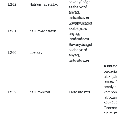
savanyúságot
E262
Nátrium-acetátok
szabályozó
anyag,
tartósítószer
Savanyúságot
szabályozó
E261
Kálium-acetátok
anyag,
tartósítószer
Savanyúságot
szabályozó
E260
Ecetsav
anyag,
tartósítószer
A nitrát
baktériu
alakítják
emésztő
amely é
E252
Kálium-nitrát
Tartósítószer
kompone
nitroza
képződé
Csecsem
élelmis