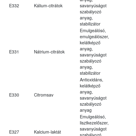
E332
Kálium-citrátok
savanyúságot
szabályozó
anyag,
stabilizátor
Emulgeálósó,
emulgeálószer,
kelátképző
anyag,
E331
Nátrium-citrátok
savanyúságot
szabályozó
anyag,
stabilizátor
Antioxidáns,
kelátképző
anyag,
E330
Citromsav
savanyúságot
szabályozó
anyag
Emulgeálósó,
lisztkezelőszer,
savanyúságot
E327
Kalcium-laktát
szabályozó