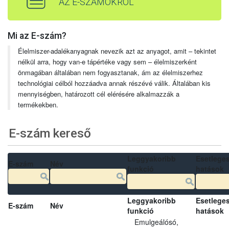
AZ E-SZÁMOKRÓL
Mi az E-szám?
Élelmiszer-adalékanyagnak nevezik azt az anyagot, amit – tekintet
nélkül arra, hogy van-e tápértéke vagy sem – élelmiszerként
önmagában általában nem fogyasztanak, ám az élelmiszerhez
technológiai célból hozzáadva annak részévé válik. Általában kis
mennyiségben, határozott cél elérésére alkalmazzák a
termékekben.
E-szám kereső
Leggyakoribb
Esetlege
E-szám
Név
funkció
hatások
Leggyakoribb
Esetlege
E-szám
Név
funkció
hatások
Emulgeálósó,