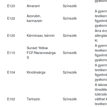
gyakoro
E123
Amarant
Színezék
A gyer
Azorubin,
tevéken
E122
Színezék
karmazsin
figyelm
gyakoro
Arra ér
E120
Kárminsav, kármin
Színezék
allergiá
ki.
A gyer
Sunset Yellow
tevéken
E110
FCF/Narancssárga
Színezék
figyelm
S
gyakoro
A gyer
tevéken
E104
Kinolinsárga
Színezék
figyelm
gyakoro
A lakos
töredék
túlérzék
E102
Tartrazin
Színezék
válthat
tevéken