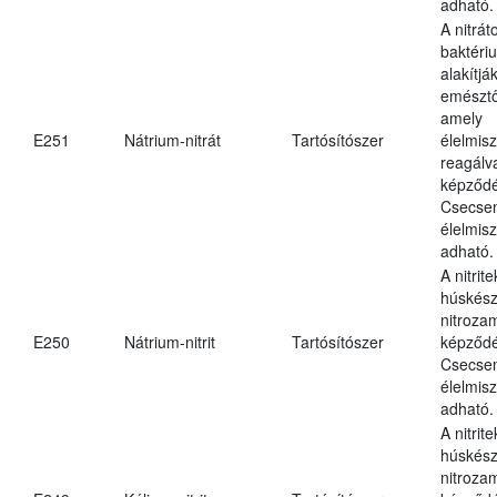
adható.
A nitrát
baktériu
alakítják
emésztő
amely
E251
Nátrium-nitrát
Tartósítószer
élelmis
reagálv
képződé
Csecsem
élelmis
adható.
A nitrit
húskés
nitroza
E250
Nátrium-nitrit
Tartósítószer
képződé
Csecsem
élelmis
adható.
A nitrit
húskés
nitroza