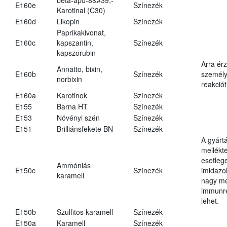
E160e
Színezék
Karotinal (C30)
E160d
Likopin
Színezék
Paprikakivonat,
E160c
kapszantin,
Színezék
kapszorubin
Arra ér
Annatto, bixin,
E160b
Színezék
személy
norbixin
reakciót
E160a
Karotinok
Színezék
E155
Barna HT
Színezék
E153
Növényi szén
Színezék
E151
Brilliánsfekete BN
Színezék
A gyárt
mellékt
esetleg
Ammóniás
E150c
Színezék
imidazo
karamell
nagy m
immunre
lehet.
E150b
Szulfitos karamell
Színezék
E150a
Karamell
Színezék