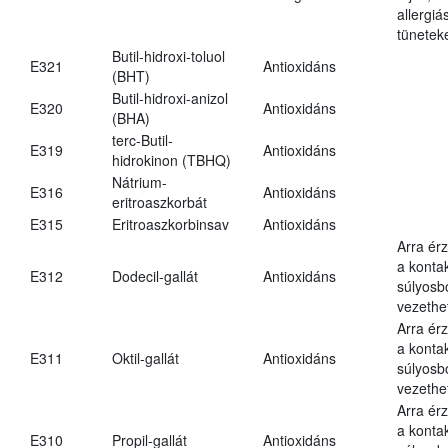
allergi
tünetek
Butil-hidroxi-toluol
E321
Antioxidáns
(BHT)
Butil-hidroxi-anizol
E320
Antioxidáns
(BHA)
terc-Butil-
E319
Antioxidáns
hidrokinon (TBHQ)
Nátrium-
E316
Antioxidáns
eritroaszkorbát
E315
Eritroaszkorbinsav
Antioxidáns
Arra ér
a kontak
E312
Dodecil-gallát
Antioxidáns
súlyos
vezethe
Arra ér
a kontak
E311
Oktil-gallát
Antioxidáns
súlyos
vezethe
Arra ér
a kontak
E310
Propil-gallát
Antioxidáns