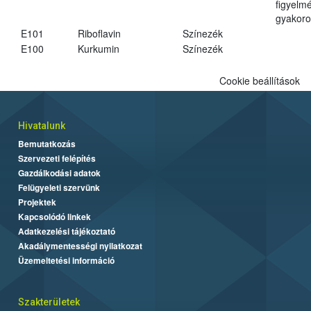
figyelm
gyakoro
E101
Riboflavin
Színezék
E100
Kurkumin
Színezék
Cookie beállítások
Hivatalunk
Bemutatkozás
Szervezeti felépítés
Gazdálkodási adatok
Felügyeleti szervünk
Projektek
Kapcsolódó linkek
Adatkezelési tájékoztató
Akadálymentességi nyilatkozat
Üzemeltetési információ
Szakterületek