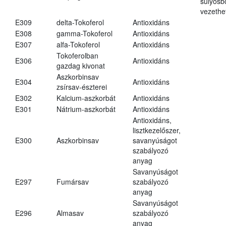
súlyos
vezethe
E309
delta-Tokoferol
Antioxidáns
E308
gamma-Tokoferol
Antioxidáns
E307
alfa-Tokoferol
Antioxidáns
Tokoferolban
E306
Antioxidáns
gazdag kivonat
Aszkorbinsav
E304
Antioxidáns
zsírsav-észterei
E302
Kalcium-aszkorbát
Antioxidáns
E301
Nátrium-aszkorbát
Antioxidáns
Antioxidáns,
lisztkezelőszer,
E300
Aszkorbinsav
savanyúságot
szabályozó
anyag
Savanyúságot
E297
Fumársav
szabályozó
anyag
Savanyúságot
E296
Almasav
szabályozó
anyag