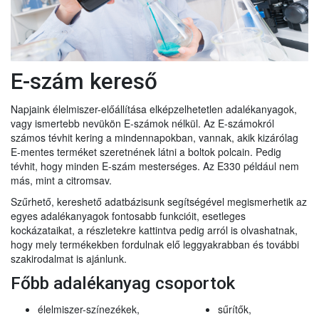
E-szám kereső
Napjaink élelmiszer-előállítása elképzelhetetlen adalékanyagok,
vagy ismertebb nevükön E-számok nélkül. Az E-számokról
számos tévhit kering a mindennapokban, vannak, akik kizárólag
E-mentes terméket szeretnének látni a boltok polcain. Pedig
tévhit, hogy minden E-szám mesterséges. Az E330 például nem
más, mint a citromsav.
Szűrhető, kereshető adatbázisunk segítségével megismerhetik az
egyes adalékanyagok fontosabb funkcióit, esetleges
kockázataikat, a részletekre kattintva pedig arról is olvashatnak,
hogy mely termékekben fordulnak elő leggyakrabban és további
szakirodalmat is ajánlunk.
Főbb adalékanyag csoportok
élelmiszer-színezékek,
sűrítők,