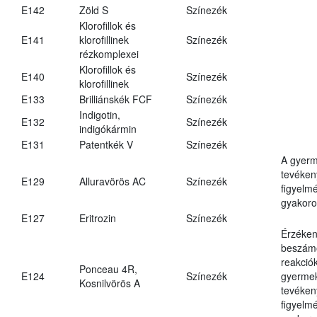
E142
Zöld S
Színezék
Klorofillok és
E141
klorofillinek
Színezék
rézkomplexei
Klorofillok és
E140
Színezék
klorofillinek
E133
Brilliánskék FCF
Színezék
Indigotin,
E132
Színezék
indigókármin
E131
Patentkék V
Színezék
A gyer
tevéken
E129
Alluravörös AC
Színezék
figyelm
gyakoro
E127
Eritrozin
Színezék
Érzéken
beszámo
reakciók
Ponceau 4R,
E124
Színezék
gyerme
Kosnilvörös A
tevéken
figyelm