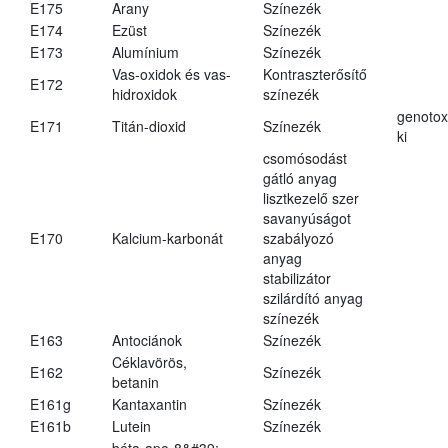
E175
Arany
Színezék
E174
Ezüst
Színezék
E173
Alumínium
Színezék
Vas-oxidok és vas-
Kontraszterősítő
E172
hidroxidok
színezék
genotox
E171
Titán-dioxid
Színezék
ki
csomósodást
gátló anyag
lisztkezelő szer
savanyúságot
E170
Kalcium-karbonát
szabályozó
anyag
stabilizátor
szilárdító anyag
színezék
E163
Antociánok
Színezék
Céklavörös,
E162
Színezék
betanin
E161g
Kantaxantin
Színezék
E161b
Lutein
Színezék
béta-apo-8&#39;-