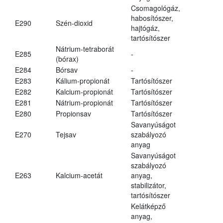
Csomagológáz,
habosítószer,
E290
Szén-dioxid
hajtógáz,
tartósítószer
Nátrium-tetraborát
E285
-
(bórax)
E284
Bórsav
-
E283
Kálium-propionát
Tartósítószer
E282
Kalcium-propionát
Tartósítószer
E281
Nátrium-propionát
Tartósítószer
E280
Propionsav
Tartósítószer
Savanyúságot
E270
Tejsav
szabályozó
anyag
Savanyúságot
szabályozó
E263
Kalcium-acetát
anyag,
stabilizátor,
tartósítószer
Kelátképző
anyag,