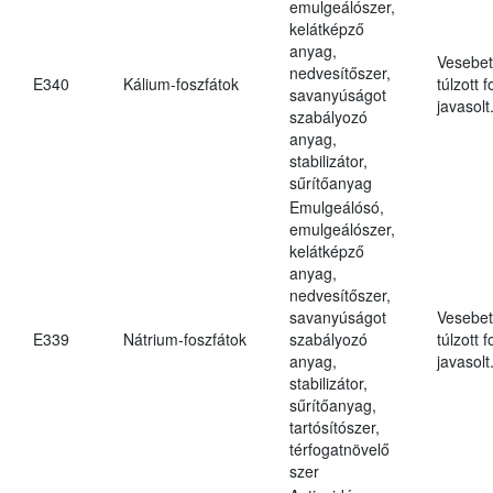
emulgeálószer,
kelátképző
anyag,
Vesebet
nedvesítőszer,
E340
Kálium-foszfátok
túlzott 
savanyúságot
javasolt
szabályozó
anyag,
stabilizátor,
sűrítőanyag
Emulgeálósó,
emulgeálószer,
kelátképző
anyag,
nedvesítőszer,
savanyúságot
Vesebet
E339
Nátrium-foszfátok
szabályozó
túlzott 
anyag,
javasolt
stabilizátor,
sűrítőanyag,
tartósítószer,
térfogatnövelő
szer