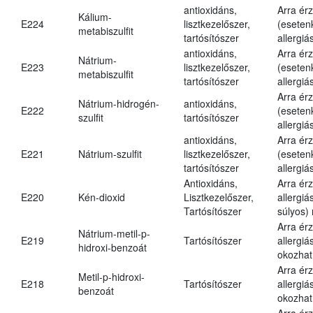
antioxidáns,
Arra ér
Kálium-
E224
lisztkezelőszer,
(eseten
metabiszulfit
tartósítószer
allergiá
antioxidáns,
Arra ér
Nátrium-
E223
lisztkezelőszer,
(eseten
metabiszulfit
tartósítószer
allergiá
Arra ér
Nátrium-hidrogén-
antioxidáns,
E222
(eseten
szulfit
tartósítószer
allergiá
antioxidáns,
Arra ér
E221
Nátrium-szulfit
lisztkezelőszer,
(eseten
tartósítószer
allergiá
Antioxidáns,
Arra ér
E220
Kén-dioxid
Lisztkezelőszer,
allergiá
Tartósítószer
súlyos) 
Arra ér
Nátrium-metil-p-
E219
Tartósítószer
allergiá
hidroxi-benzoát
okozhat
Arra ér
Metil-p-hidroxi-
E218
Tartósítószer
allergiá
benzoát
okozhat
Arra ér