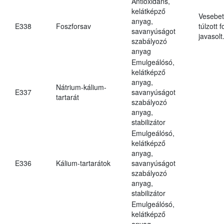
Antioxidáns,
kelátképző
Vesebet
anyag,
E338
Foszforsav
túlzott 
savanyúságot
javasolt
szabályozó
anyag
Emulgeálósó,
kelátképző
anyag,
Nátrium-kálium-
E337
savanyúságot
tartarát
szabályozó
anyag,
stabilizátor
Emulgeálósó,
kelátképző
anyag,
E336
Kálium-tartarátok
savanyúságot
szabályozó
anyag,
stabilizátor
Emulgeálósó,
kelátképző
anyag,