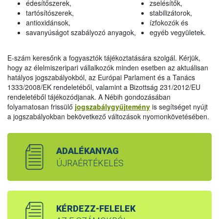
édesítőszerek,
zselésítők,
tartósítószerek,
stabilizátorok,
antioxidánsok,
ízfokozók és
savanyúságot szabályozó anyagok,
egyéb vegyületek.
E-szám keresőnk a fogyasztók tájékoztatására szolgál. Kérjük,
hogy az élelmiszeripari vállalkozók minden esetben az aktuálisan
hatályos jogszabályokból, az Európai Parlament és a Tanács
1333/2008/EK rendeletéből, valamint a Bizottság 231/2012/EU
rendeletéből tájékozódjanak. A Nébih gondozásában
folyamatosan frissülő
jogszabálygyűjtemény
is segítséget nyújt
a jogszabályokban bekövetkező változások nyomonkövetésében.
ADALÉKANYAG
ÚJRAÉRTÉKELÉS
KÉRDEZZ-FELELEK