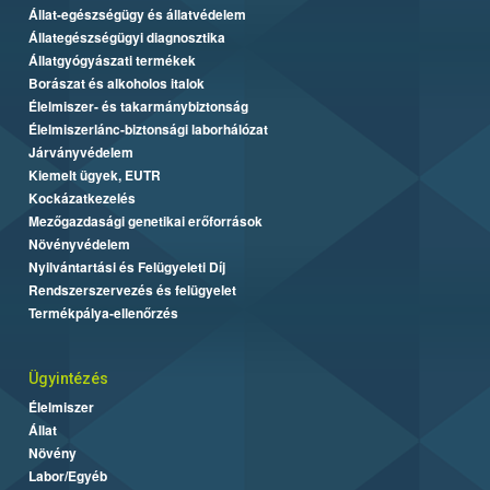
Állat-egészségügy és állatvédelem
Állategészségügyi diagnosztika
Állatgyógyászati termékek
Borászat és alkoholos italok
Élelmiszer- és takarmánybiztonság
Élelmiszerlánc-biztonsági laborhálózat
Járványvédelem
Kiemelt ügyek, EUTR
Kockázatkezelés
Mezőgazdasági genetikai erőforrások
Növényvédelem
Nyilvántartási és Felügyeleti Díj
Rendszerszervezés és felügyelet
Termékpálya-ellenőrzés
Ügyintézés
Élelmiszer
Állat
Növény
Labor/Egyéb