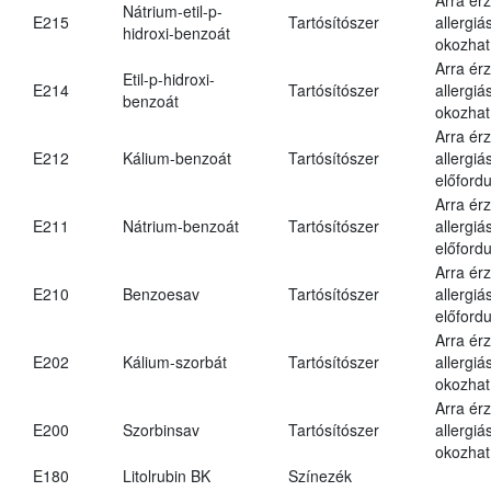
Nátrium-etil-p-
E215
Tartósítószer
allergiá
hidroxi-benzoát
okozhat
Arra ér
Etil-p-hidroxi-
E214
Tartósítószer
allergiá
benzoát
okozhat
Arra ér
E212
Kálium-benzoát
Tartósítószer
allergiá
előfordu
Arra ér
E211
Nátrium-benzoát
Tartósítószer
allergiá
előfordu
Arra ér
E210
Benzoesav
Tartósítószer
allergiá
előfordu
Arra ér
E202
Kálium-szorbát
Tartósítószer
allergiá
okozhat
Arra ér
E200
Szorbinsav
Tartósítószer
allergiá
okozhat
E180
Litolrubin BK
Színezék