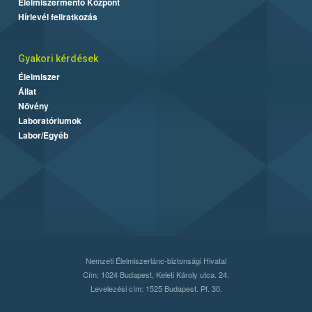
Élelmiszermentő Központ
Hírlevél feliratkozás
Gyakori kérdések
Élelmiszer
Állat
Növény
Laboratóriumok
Labor/Egyéb
Nemzeti Élelmiszerlánc-biztonsági Hivatal
Cím: 1024 Budapest, Keleti Károly utca. 24.
Levelezési cím: 1525 Budapest. Pf. 30.