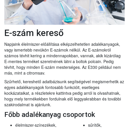
E-szám kereső
Napjaink élelmiszer-előállítása elképzelhetetlen adalékanyagok,
vagy ismertebb nevükön E-számok nélkül. Az E-számokról
számos tévhit kering a mindennapokban, vannak, akik kizárólag
E-mentes terméket szeretnének látni a boltok polcain. Pedig
tévhit, hogy minden E-szám mesterséges. Az E330 például nem
más, mint a citromsav.
Szűrhető, kereshető adatbázisunk segítségével megismerhetik az
egyes adalékanyagok fontosabb funkcióit, esetleges
kockázataikat, a részletekre kattintva pedig arról is olvashatnak,
hogy mely termékekben fordulnak elő leggyakrabban és további
szakirodalmat is ajánlunk.
Főbb adalékanyag csoportok
élelmiszer-színezékek,
sűrítők,