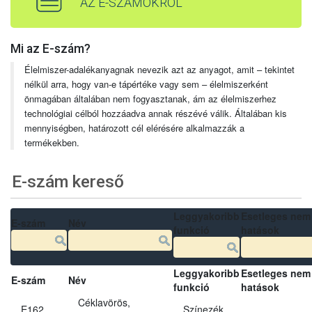
AZ E-SZÁMOKRÓL
Mi az E-szám?
Élelmiszer-adalékanyagnak nevezik azt az anyagot, amit – tekintet
nélkül arra, hogy van-e tápértéke vagy sem – élelmiszerként
önmagában általában nem fogyasztanak, ám az élelmiszerhez
technológiai célból hozzáadva annak részévé válik. Általában kis
mennyiségben, határozott cél elérésére alkalmazzák a
termékekben.
E-szám kereső
Leggyakoribb
Esetleges nem
E-szám
Név
funkció
hatások
Leggyakoribb
Esetleges nem
E-szám
Név
funkció
hatások
Céklavörös,
E162
Színezék