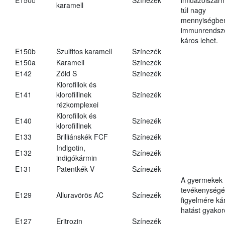
karamell
túl nagy
mennyiségbe
immunrendsz
káros lehet.
E150b
Szulfitos karamell
Színezék
E150a
Karamell
Színezék
E142
Zöld S
Színezék
Klorofillok és
E141
klorofillinek
Színezék
rézkomplexei
Klorofillok és
E140
Színezék
klorofillinek
E133
Brilliánskék FCF
Színezék
Indigotin,
E132
Színezék
indigókármin
E131
Patentkék V
Színezék
A gyermekek
tevékenységé
E129
Alluravörös AC
Színezék
figyelmére ká
hatást gyakor
E127
Eritrozin
Színezék