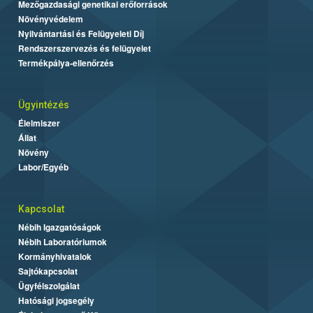
Mezőgazdasági genetikai erőforrások
Növényvédelem
Nyilvántartási és Felügyeleti Díj
Rendszerszervezés és felügyelet
Termékpálya-ellenőrzés
Ügyintézés
Élelmiszer
Állat
Növény
Labor/Egyéb
Kapcsolat
Nébih Igazgatóságok
Nébih Laboratóriumok
Kormányhivatalok
Sajtókapcsolat
Ügyfélszolgálat
Hatósági jogsegély