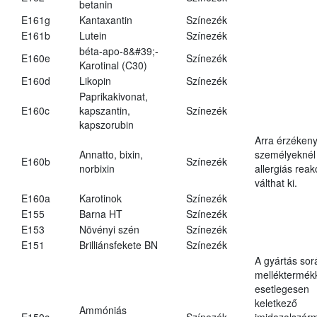
betanin
E161g
Kantaxantin
Színezék
E161b
Lutein
Színezék
béta-apo-8&#39;-
E160e
Színezék
Karotinal (C30)
E160d
Likopin
Színezék
Paprikakivonat,
E160c
kapszantin,
Színezék
kapszorubin
Arra érzéken
Annatto, bixin,
személyeknél
E160b
Színezék
norbixin
allergiás reak
válthat ki.
E160a
Karotinok
Színezék
E155
Barna HT
Színezék
E153
Növényi szén
Színezék
E151
Brilliánsfekete BN
Színezék
A gyártás sor
melléktermék
esetlegesen
keletkező
Ammóniás
E150c
Színezék
imidazolszár