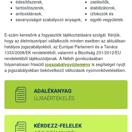
édesítőszerek,
zselésítők,
tartósítószerek,
stabilizátorok,
antioxidánsok,
ízfokozók és
savanyúságot szabályozó anyagok,
egyéb vegyületek.
E-szám keresőnk a fogyasztók tájékoztatására szolgál. Kérjük,
hogy az élelmiszeripari vállalkozók minden esetben az aktuálisan
hatályos jogszabályokból, az Európai Parlament és a Tanács
1333/2008/EK rendeletéből, valamint a Bizottság 231/2012/EU
rendeletéből tájékozódjanak. A Nébih gondozásában
folyamatosan frissülő
jogszabálygyűjtemény
is segítséget nyújt
a jogszabályokban bekövetkező változások nyomonkövetésében.
ADALÉKANYAG
ÚJRAÉRTÉKELÉS
KÉRDEZZ-FELELEK