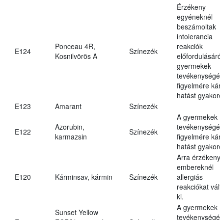
Érzékeny
egyéneknél
beszámoltak
intolerancia
Ponceau 4R,
reakciók
E124
Színezék
Kosnilvörös A
előfordulásáró
gyermekek
tevékenységé
figyelmére ká
hatást gyakor
E123
Amarant
Színezék
A gyermekek
Azorubin,
tevékenységé
E122
Színezék
karmazsin
figyelmére ká
hatást gyakor
Arra érzéken
embereknél
E120
Kárminsav, kármin
Színezék
allergiás
reakciókat vál
ki.
A gyermekek
Sunset Yellow
tevékenységé