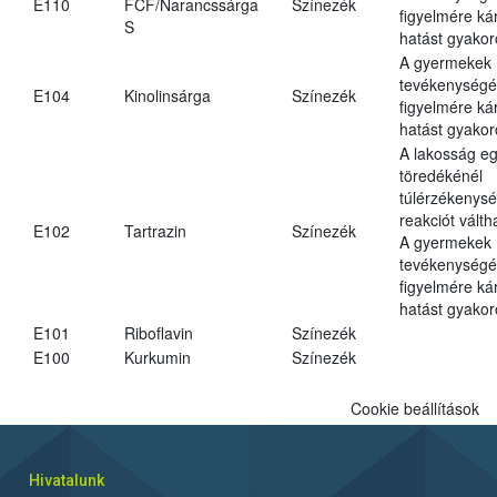
E110
FCF/Narancssárga
Színezék
figyelmére ká
S
hatást gyakor
A gyermekek
tevékenységé
E104
Kinolinsárga
Színezék
figyelmére ká
hatást gyakor
A lakosság eg
töredékénél
túlérzékenysé
reakciót váltha
E102
Tartrazin
Színezék
A gyermekek
tevékenységé
figyelmére ká
hatást gyakor
E101
Riboflavin
Színezék
E100
Kurkumin
Színezék
Cookie beállítások
Hivatalunk