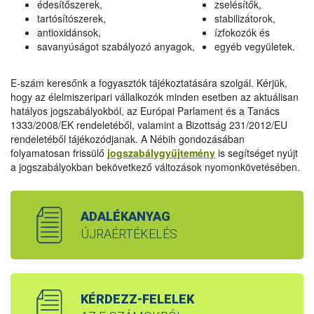
édesítőszerek,
zselésítők,
tartósítószerek,
stabilizátorok,
antioxidánsok,
ízfokozók és
savanyúságot szabályozó anyagok,
egyéb vegyületek.
E-szám keresőnk a fogyasztók tájékoztatására szolgál. Kérjük,
hogy az élelmiszeripari vállalkozók minden esetben az aktuálisan
hatályos jogszabályokból, az Európai Parlament és a Tanács
1333/2008/EK rendeletéből, valamint a Bizottság 231/2012/EU
rendeletéből tájékozódjanak. A Nébih gondozásában
folyamatosan frissülő
jogszabálygyűjtemény
is segítséget nyújt
a jogszabályokban bekövetkező változások nyomonkövetésében.
ADALÉKANYAG
ÚJRAÉRTÉKELÉS
KÉRDEZZ-FELELEK