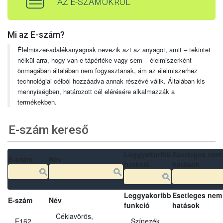
AZ E-SZÁMOKRÓL
Mi az E-szám?
Élelmiszer-adalékanyagnak nevezik azt az anyagot, amit – tekintet
nélkül arra, hogy van-e tápértéke vagy sem – élelmiszerként
önmagában általában nem fogyasztanak, ám az élelmiszerhez
technológiai célból hozzáadva annak részévé válik. Általában kis
mennyiségben, határozott cél elérésére alkalmazzák a
termékekben.
E-szám kereső
Leggyakoribb
Esetleges nem
E-szám
Név
funkció
hatások
Leggyakoribb
Esetleges nem
E-szám
Név
funkció
hatások
Céklavörös,
E162
Színezék