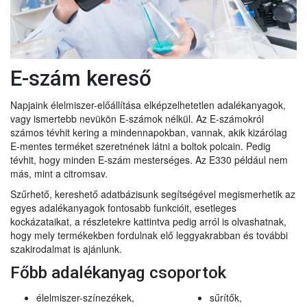
E-szám kereső
Napjaink élelmiszer-előállítása elképzelhetetlen adalékanyagok,
vagy ismertebb nevükön E-számok nélkül. Az E-számokról
számos tévhit kering a mindennapokban, vannak, akik kizárólag
E-mentes terméket szeretnének látni a boltok polcain. Pedig
tévhit, hogy minden E-szám mesterséges. Az E330 például nem
más, mint a citromsav.
Szűrhető, kereshető adatbázisunk segítségével megismerhetik az
egyes adalékanyagok fontosabb funkcióit, esetleges
kockázataikat, a részletekre kattintva pedig arról is olvashatnak,
hogy mely termékekben fordulnak elő leggyakrabban és további
szakirodalmat is ajánlunk.
Főbb adalékanyag csoportok
élelmiszer-színezékek,
sűrítők,