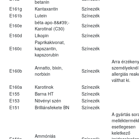
betanin
E161g
Kantaxantin
Színezék
E161b
Lutein
Színezék
béta-apo-8&#39;-
E160e
Színezék
Karotinal (C30)
E160d
Likopin
Színezék
Paprikakivonat,
E160c
kapszantin,
Színezék
kapszorubin
Arra érzéken
Annatto, bixin,
személyeknél
E160b
Színezék
norbixin
allergiás reak
válthat ki.
E160a
Karotinok
Színezék
E155
Barna HT
Színezék
E153
Növényi szén
Színezék
E151
Brilliánsfekete BN
Színezék
A gyártás sor
melléktermék
esetlegesen
keletkező
Ammóniás
E150c
Színezék
imidazolszár