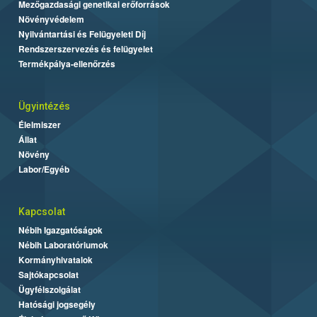
Mezőgazdasági genetikai erőforrások
Növényvédelem
Nyilvántartási és Felügyeleti Díj
Rendszerszervezés és felügyelet
Termékpálya-ellenőrzés
Ügyintézés
Élelmiszer
Állat
Növény
Labor/Egyéb
Kapcsolat
Nébih Igazgatóságok
Nébih Laboratóriumok
Kormányhivatalok
Sajtókapcsolat
Ügyfélszolgálat
Hatósági jogsegély