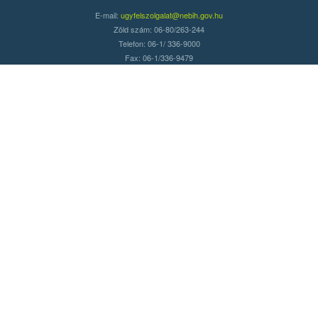
E-mail:
ugyfelszolgalat@nebih.gov.hu
Zöld szám: 06-80/263-244
Telefon: 06-1/ 336-9000
Fax: 06-1/336-9479