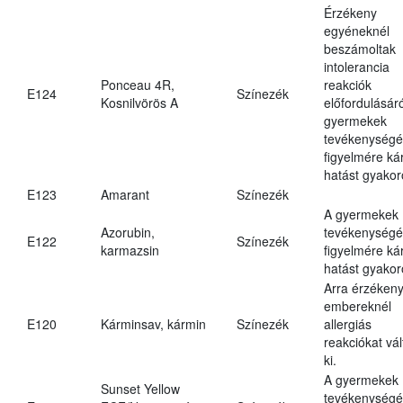
Érzékeny
egyéneknél
beszámoltak
intolerancia
Ponceau 4R,
reakciók
E124
Színezék
Kosnilvörös A
előfordulásáró
gyermekek
tevékenységé
figyelmére ká
hatást gyakor
E123
Amarant
Színezék
A gyermekek
Azorubin,
tevékenységé
E122
Színezék
karmazsin
figyelmére ká
hatást gyakor
Arra érzéken
embereknél
E120
Kárminsav, kármin
Színezék
allergiás
reakciókat vál
ki.
A gyermekek
Sunset Yellow
tevékenységé