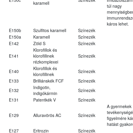
karamell
túl nagy
mennyiségbe
immunrendsz
káros lehet.
E150b
Szulfitos karamell
Színezék
E150a
Karamell
Színezék
E142
Zöld S
Színezék
Klorofillok és
E141
klorofillinek
Színezék
rézkomplexei
Klorofillok és
E140
Színezék
klorofillinek
E133
Brilliánskék FCF
Színezék
Indigotin,
E132
Színezék
indigókármin
E131
Patentkék V
Színezék
A gyermekek
tevékenységé
E129
Alluravörös AC
Színezék
figyelmére ká
hatást gyakor
E127
Eritrozin
Színezék