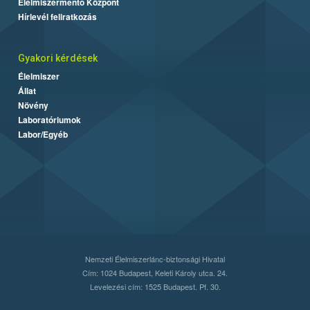
Élelmiszermentő Központ
Hírlevél feliratkozás
Gyakori kérdések
Élelmiszer
Állat
Növény
Laboratóriumok
Labor/Egyéb
Nemzeti Élelmiszerlánc-biztonsági Hivatal
Cím: 1024 Budapest, Keleti Károly utca. 24.
Levelezési cím: 1525 Budapest. Pf. 30.