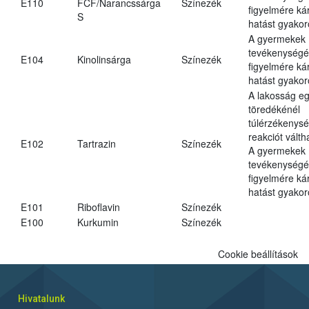
E110
FCF/Narancssárga
Színezék
figyelmére ká
S
hatást gyakor
A gyermekek
tevékenységé
E104
Kinolinsárga
Színezék
figyelmére ká
hatást gyakor
A lakosság eg
töredékénél
túlérzékenysé
reakciót váltha
E102
Tartrazin
Színezék
A gyermekek
tevékenységé
figyelmére ká
hatást gyakor
E101
Riboflavin
Színezék
E100
Kurkumin
Színezék
Cookie beállítások
Hivatalunk