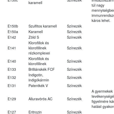
karamell
túl nagy
mennyiségbe
immunrendsz
káros lehet.
E150b
Szulfitos karamell
Színezék
E150a
Karamell
Színezék
E142
Zöld S
Színezék
Klorofillok és
E141
klorofillinek
Színezék
rézkomplexei
Klorofillok és
E140
Színezék
klorofillinek
E133
Brilliánskék FCF
Színezék
Indigotin,
E132
Színezék
indigókármin
E131
Patentkék V
Színezék
A gyermekek
tevékenységé
E129
Alluravörös AC
Színezék
figyelmére ká
hatást gyakor
E127
Eritrozin
Színezék