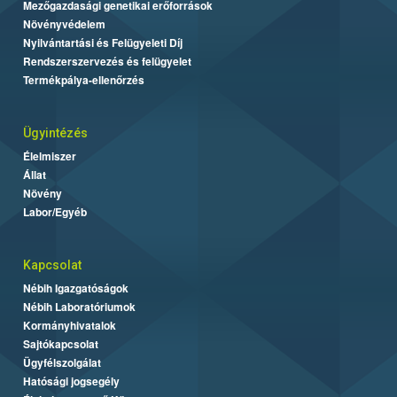
Mezőgazdasági genetikai erőforrások
Növényvédelem
Nyilvántartási és Felügyeleti Díj
Rendszerszervezés és felügyelet
Termékpálya-ellenőrzés
Ügyintézés
Élelmiszer
Állat
Növény
Labor/Egyéb
Kapcsolat
Nébih Igazgatóságok
Nébih Laboratóriumok
Kormányhivatalok
Sajtókapcsolat
Ügyfélszolgálat
Hatósági jogsegély