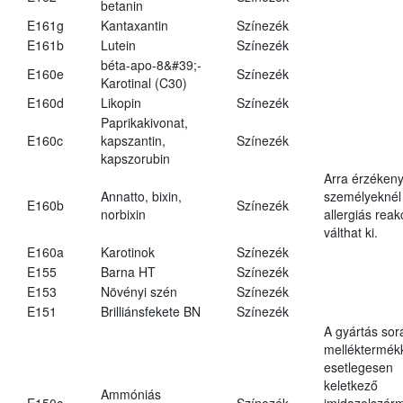
betanin
E161g
Kantaxantin
Színezék
E161b
Lutein
Színezék
béta-apo-8&#39;-
E160e
Színezék
Karotinal (C30)
E160d
Likopin
Színezék
Paprikakivonat,
E160c
kapszantin,
Színezék
kapszorubin
Arra érzéken
Annatto, bixin,
személyeknél
E160b
Színezék
norbixin
allergiás reak
válthat ki.
E160a
Karotinok
Színezék
E155
Barna HT
Színezék
E153
Növényi szén
Színezék
E151
Brilliánsfekete BN
Színezék
A gyártás sor
melléktermék
esetlegesen
keletkező
Ammóniás
E150c
Színezék
imidazolszár