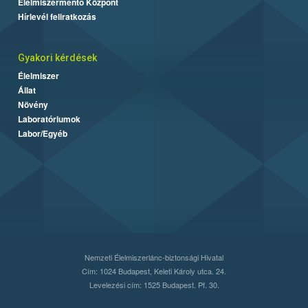
Élelmiszermentő Központ
Hírlevél feliratkozás
Gyakori kérdések
Élelmiszer
Állat
Növény
Laboratóriumok
Labor/Egyéb
Nemzeti Élelmiszerlánc-biztonsági Hivatal
Cím: 1024 Budapest, Keleti Károly utca. 24.
Levelezési cím: 1525 Budapest. Pf. 30.