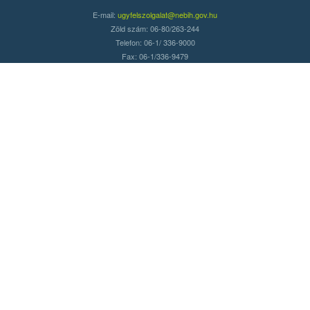
E-mail:
ugyfelszolgalat@nebih.gov.hu
Zöld szám: 06-80/263-244
Telefon: 06-1/ 336-9000
Fax: 06-1/336-9479