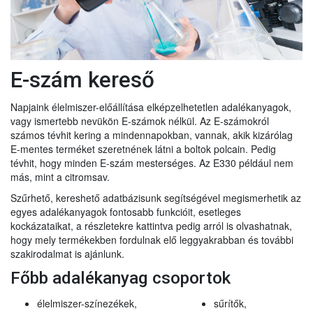
E-szám kereső
Napjaink élelmiszer-előállítása elképzelhetetlen adalékanyagok,
vagy ismertebb nevükön E-számok nélkül. Az E-számokról
számos tévhit kering a mindennapokban, vannak, akik kizárólag
E-mentes terméket szeretnének látni a boltok polcain. Pedig
tévhit, hogy minden E-szám mesterséges. Az E330 például nem
más, mint a citromsav.
Szűrhető, kereshető adatbázisunk segítségével megismerhetik az
egyes adalékanyagok fontosabb funkcióit, esetleges
kockázataikat, a részletekre kattintva pedig arról is olvashatnak,
hogy mely termékekben fordulnak elő leggyakrabban és további
szakirodalmat is ajánlunk.
Főbb adalékanyag csoportok
élelmiszer-színezékek,
sűrítők,