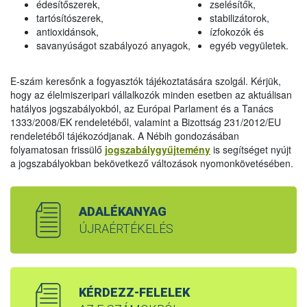
édesítőszerek,
zselésítők,
tartósítószerek,
stabilizátorok,
antioxidánsok,
ízfokozók és
savanyúságot szabályozó anyagok,
egyéb vegyületek.
E-szám keresőnk a fogyasztók tájékoztatására szolgál. Kérjük,
hogy az élelmiszeripari vállalkozók minden esetben az aktuálisan
hatályos jogszabályokból, az Európai Parlament és a Tanács
1333/2008/EK rendeletéből, valamint a Bizottság 231/2012/EU
rendeletéből tájékozódjanak. A Nébih gondozásában
folyamatosan frissülő
jogszabálygyűjtemény
is segítséget nyújt
a jogszabályokban bekövetkező változások nyomonkövetésében.
ADALÉKANYAG
ÚJRAÉRTÉKELÉS
KÉRDEZZ-FELELEK