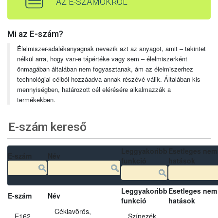
AZ E-SZÁMOKRÓL
Mi az E-szám?
Élelmiszer-adalékanyagnak nevezik azt az anyagot, amit – tekintet
nélkül arra, hogy van-e tápértéke vagy sem – élelmiszerként
önmagában általában nem fogyasztanak, ám az élelmiszerhez
technológiai célból hozzáadva annak részévé válik. Általában kis
mennyiségben, határozott cél elérésére alkalmazzák a
termékekben.
E-szám kereső
Leggyakoribb
Esetleges nem
E-szám
Név
funkció
hatások
Leggyakoribb
Esetleges nem
E-szám
Név
funkció
hatások
Céklavörös,
E162
Színezék