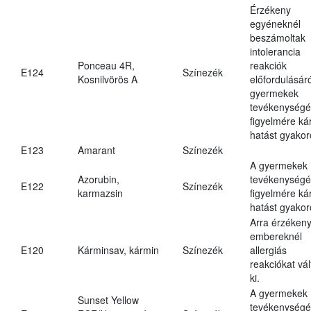
Érzékeny
egyéneknél
beszámoltak
intolerancia
Ponceau 4R,
reakciók
E124
Színezék
Kosnilvörös A
előfordulásáró
gyermekek
tevékenységé
figyelmére ká
hatást gyakor
E123
Amarant
Színezék
A gyermekek
Azorubin,
tevékenységé
E122
Színezék
karmazsin
figyelmére ká
hatást gyakor
Arra érzéken
embereknél
E120
Kárminsav, kármin
Színezék
allergiás
reakciókat vál
ki.
A gyermekek
Sunset Yellow
tevékenységé