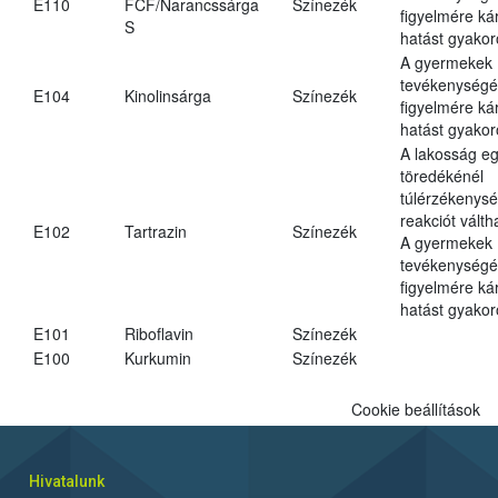
E110
FCF/Narancssárga
Színezék
figyelmére ká
S
hatást gyakor
A gyermekek
tevékenységé
E104
Kinolinsárga
Színezék
figyelmére ká
hatást gyakor
A lakosság eg
töredékénél
túlérzékenysé
reakciót váltha
E102
Tartrazin
Színezék
A gyermekek
tevékenységé
figyelmére ká
hatást gyakor
E101
Riboflavin
Színezék
E100
Kurkumin
Színezék
Cookie beállítások
Hivatalunk