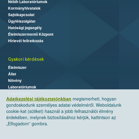
Nébih Laboratóriumok
Kormányhivatalok
Sajtókapcsolat
Ügyfélszolgálat
Hatósági jogsegély
Élelmiszermentő Központ
Hírlevél feliratkozás
Gyakori kérdések
Élelmiszer
Állat
Növény
Laboratóriumok
Labor/Egyéb
Adatkezelési tájékoztatónkban
megismerheti, hogyan
gondoskodunk személyes adatai védelméről. Weboldalunk
cookie-kat (sütiket) használ a jobb felhasználói élmény
érdekében, melynek biztosításához kérjük, kattintson az
„Elfogadom” gombra.