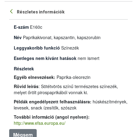
Részletes információk
E-szám
E160c
Név
Paprikakivonat, kapszantin, kapszorubin
Leggyakoribb funkció
Színezék
Esetleges nem kívánt hatások
nem ismert
Részletek
Egyéb elnevezések:
Paprika-oleorezin
Rövid leírás
: Sötétvörös színű természetes színezék,
melyet őrölt pirospaprikából vonnak ki.
Példák engedélyezett felhasználásra:
húskészítmények,
levesek, snack ízesítők, szószok
További információ (angol nyelven):
http://www.efsa.europa.eu/
Mégsem