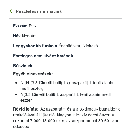
Részletes információk
E-szám
E961
Név
Neotám
Leggyakoribb funkció
Édesítőszer, ízfokozó
Esetleges nem kívánt hatások
-
Részletek
Egyéb elnevezések:
N-[N-(3,3-Dimetil-butil)-L-α-aszpartil]-L-fenil-alanin-1-
metil-észter;
N(3,3-Dimetil-butil)-L-aszpartil-L-fenil-alanin-metil-
észter
Rövid leírás
: Az aszpartám és a 3,3,-dimetil- butiraldehid
reakciójával állítják elő. Nagyon intenzív édesítőszer, a
cukornál 7.000-13.000-szer, az aszpartámnál 30-60-szor
édesebb.