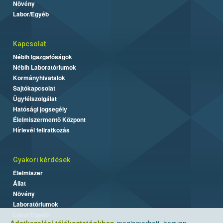
Növény
Labor/Egyéb
Kapcsolat
Nébih Igazgatóságok
Nébih Laboratóriumok
Kormányhivatalok
Sajtókapcsolat
Ügyfélszolgálat
Hatósági jogsegély
Élelmiszermentő Központ
Hírlevél feliratkozás
Gyakori kérdések
Élelmiszer
Állat
Növény
Laboratóriumok
Labor/Egyéb