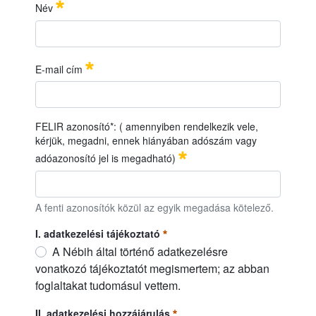
IDŐ
PONT:
2
026. július 01. (szerda), 9:00
óra
Név
22
HELYSZÍN:
Nébih Növényfajta-kitermesztő Állomás,
Monorierdő
Név
Erforderlich
E-mail cím
E-mail cím
Erforderlich
FELIR azonosító*: ( amennyiben rendelkezik vele,
kérjük, megadni, ennek hiányában adószám vagy
adóazonosító jel is megadható)
FELIR azonosító*: ( amennyiben rendelkezik vele, kérjük, me
A fenti azonosítók közül az egyik megadása kötelező.
I. adatkezelési tájékoztató
A Nébih által történő adatkezelésre
vonatkozó tájékoztatót megismertem; az abban
foglaltakat tudomásul vettem.
I. adatkezelési tájékoztató
Erforderlich
II. adatkezelési hozzájárulás