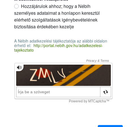
Hozzájárulok ahhoz; hogy a Nébih
személyes adataimat a honlapon keresztül
elérhető szolgáltatások igénybevételének
biztosítása érdekében kezelje
II. adatkezelési hozzájárulás
Erforderlich
A Nébih adatkezelési tájékoztatója az alábbi oldalon
érhető el:
http://portal.nebih.gov.hu/adatkezelesi-
tajekoztato
A Nébih adatkezelési tájékoztatója az alábbi oldalon érhető el