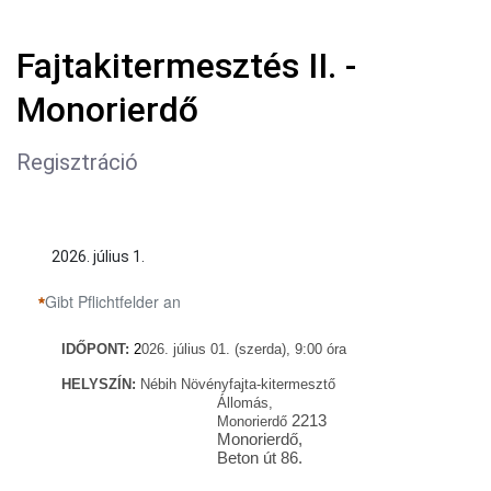
Fajtakitermesztés II. -
Monorierdő
Regisztráció
2026. július 1.
Gibt Pflichtfelder an
IDŐ
PONT:
2
026. július 01. (szerda), 9:00
óra
HELYSZÍN:
Nébih Növényfajta-kitermesztő
Állomás,
2213
Monorierdő
Monorierdő,
Beton út 86.