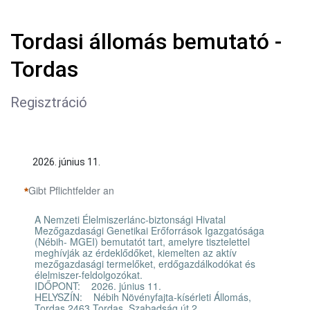
Tordasi állomás bemutató -
Tordas
Regisztráció
2026. június 11.
Gibt Pflichtfelder an
A Nemzeti Élelmiszerlánc-biztonsági Hivatal
Mezőgazdasági Genetikai Erőforrások Igazgatósága
(Nébih- MGEI) bemutatót tart, amelyre tisztelettel
meghívják az érdeklődőket, kiemelten az aktív
mezőgazdasági termelőket, erdőgazdálkodókat és
élelmiszer-feldolgozókat.
IDŐPONT: 2026. június 11.
HELYSZÍN: Nébih Növényfajta-kísérleti Állomás,
Tordas 2463 Tordas, Szabadság út 2.