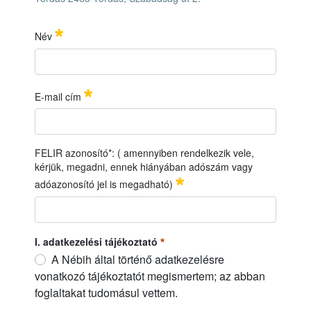
Név
A Nemzeti Élelmiszerlánc-biztonsági Hivatal Mezőgazdasági Gen
IDŐPONT: 2026. június 11.
HELYSZÍN: Nébih Növényfajta-kísérleti Állomás, Tordas 2463
Név
Erforderlich
E-mail cím
E-mail cím
Erforderlich
FELIR azonosító*: ( amennyiben rendelkezik vele,
kérjük, megadni, ennek hiányában adószám vagy
adóazonosító jel is megadható)
FELIR azonosító*: ( amennyiben rendelkezik vele, kérjük, me
I. adatkezelési tájékoztató
A Nébih által történő adatkezelésre
vonatkozó tájékoztatót megismertem; az abban
foglaltakat tudomásul vettem.
I. adatkezelési tájékoztató
Erforderlich