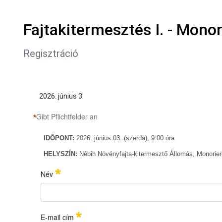
Fajtakitermesztés I. - Mono
Regisztráció
2026. június 3.
Gibt Pflichtfelder an
IDŐ
PONT:
2026. június 03. (szerda), 9:00
óra
HELYSZÍN:
Nébih Növényfajta-kitermesztő Állomás,
Monorie
IDŐ
PONT:
2026. június 03. (szerda), 9:00
óra
Név
HELYSZÍN:
Nébih Növényfajta-kitermesztő Állomás,
Monorie
Név
Erforderlich
E-mail cím