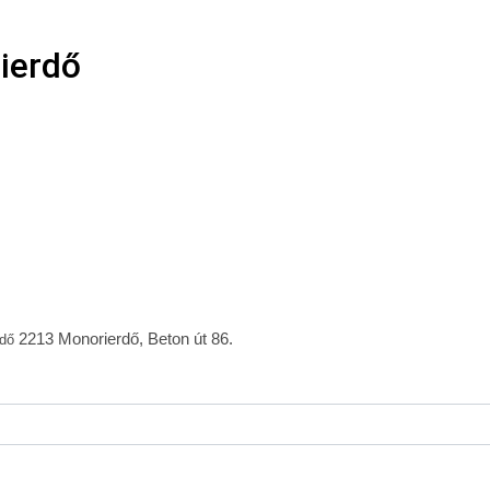
rierdő
2213 Monorierdő, Beton út 86.
rdő
2213 Monorierdő, Beton út 86.
rdő