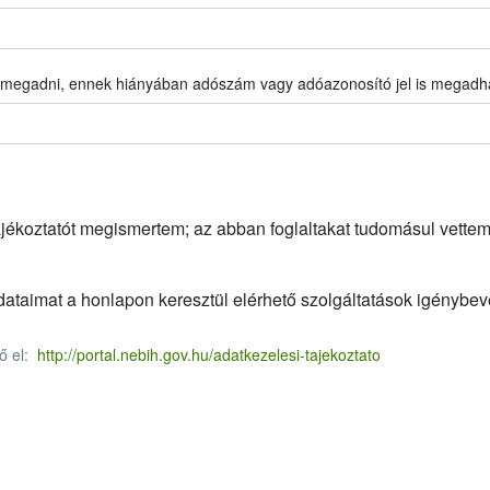
k, megadni, ennek hiányában adószám vagy adóazonosító jel is megadh
k, megadni, ennek hiányában adószám vagy adóazonosító jel is megadh
ájékoztatót megismertem; az abban foglaltakat tudomásul vettem
taimat a honlapon keresztül elérhető szolgáltatások igénybev
tő el:
http://portal.nebih.gov.hu/adatkezelesi-tajekoztato
tő el:
http://portal.nebih.gov.hu/adatkezelesi-tajekoztato