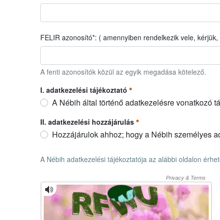
E-mail cím
Erforderlich
FELIR azonosító*: ( amennyiben rendelkezik vele, kérjü
FELIR azonosító*: ( amennyiben rendelkezik vele, kérjü
A fenti azonosítók közül az egyik megadása kötelező.
I. adatkezelési tájékoztató
A Nébih által történő adatkezelésre vonatkozó t
I. adatkezelési tájékoztató
Erforderlich
II. adatkezelési hozzájárulás
Hozzájárulok ahhoz; hogy a Nébih személyes ada
II. adatkezelési hozzájárulás
Erforderlich
A Nébih adatkezelési tájékoztatója az alábbi oldalon érhe
A Nébih adatkezelési tájékoztatója az alábbi oldalon érhe