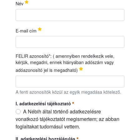
IDŐ
PONT:
2
026. július 01. (szerda), 9:00
óra
Név
22
HELYSZÍN:
Nébih Növényfajta-kitermesztő Állomás,
Monorierdő
Név
Obligatori
E-mail cím
E-mail cím
Obligatori
FELIR azonosító*: ( amennyiben rendelkezik vele,
kérjük, megadni, ennek hiányában adószám vagy
adóazonosító jel is megadható)
FELIR azonosító*: ( amennyiben rendelkezik vele, kérjük, me
A fenti azonosítók közül az egyik megadása kötelező.
I. adatkezelési tájékoztató
A Nébih által történő adatkezelésre
vonatkozó tájékoztatót megismertem; az abban
foglaltakat tudomásul vettem.
I. adatkezelési tájékoztató
Obligatori
II. adatkezelési hozzájárulás