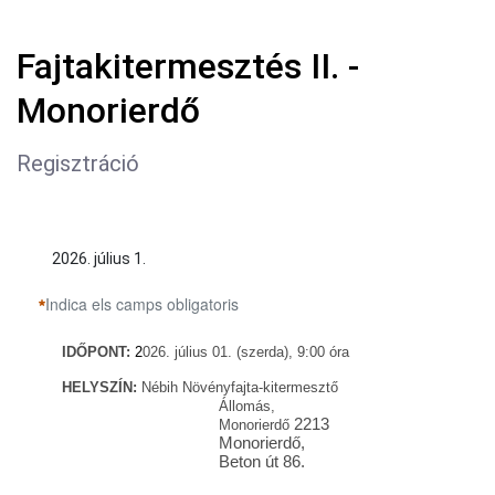
Fajtakitermesztés II. -
Monorierdő
Regisztráció
2026. július 1.
Indica els camps obligatoris
IDŐ
PONT:
2
026. július 01. (szerda), 9:00
óra
HELYSZÍN:
Nébih Növényfajta-kitermesztő
Állomás,
2213
Monorierdő
Monorierdő,
Beton út 86.