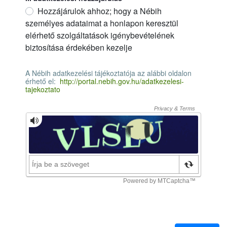
Hozzájárulok ahhoz; hogy a Nébih
személyes adataimat a honlapon keresztül
elérhető szolgáltatások igénybevételének
biztosítása érdekében kezelje
II. adatkezelési hozzájárulás
Obligatori
A Nébih adatkezelési tájékoztatója az alábbi oldalon
érhető el:
http://portal.nebih.gov.hu/adatkezelesi-
tajekoztato
A Nébih adatkezelési tájékoztatója az alábbi oldalon érhető el