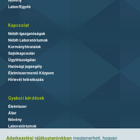
Labor/Egyéb
Kapcsolat
Nébih Igazgatóságok
Nébih Laboratóriumok
Kormányhivatalok
Sajtókapcsolat
Ügyfélszolgálat
Hatósági jogsegély
Élelmiszermentő Központ
Hírlevél feliratkozás
Gyakori kérdések
Élelmiszer
Állat
Növény
Laboratóriumok
Labor/Egyéb
Adatkezelési tájékoztatónkban
megismerheti, hogyan