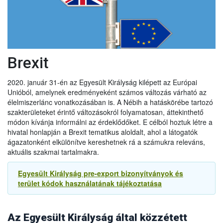
A vállalkozások továbbra is importálhatják az alábbi
árucikkeket az EU-ból Nagy-Britanniába 2022. június 30-ig:
● hűtött darált hús,
● hűtött és fagyasztott darált baromfihús, és
● hűtött húskészítmények
Brexit
Ez lehetővé teszi, hogy 2022. június 30-ig folytatódjon az
említett termékek kereskedelme az EU-ból.
2020. január 31-én az Egyesült Királyság kilépett az Európai
Unióból, amelynek eredményeként számos változás várható az
2021.09.14
élelmiszerlánc vonatkozásában is. A Nébih a hatáskörébe tartozó
Újabb UK halasztás a növény és állategészsgügyi
szakterületeket érintő változásokról folyamatosan, áttekinthető
ellenőrzésben
módon kívánja informálni az érdeklődőket. E célból hoztuk létre a
Az Egyesült Királyság kormánya úgy döntött, hogy tovább
hivatal honlapján a Brexit tematikus aloldalt, ahol a látogatók
halasztja az új ellenőrzések egyes elemeit, különösen az
ágazatonként elkülönítve kereshetnek rá a számukra releváns,
egészségügyi és növény-egészségügyi árukkal
aktuális szakmai tartalmakra.
kapcsolatosakat. Ennek megfelelően:
- Az agrár-élelmiszeripari termékek behozatalának előzetes
Egyesült Királyság pre-export bizonyítványok és
2022.01.01
bejelentésére vonatkozó követelményt 2021. október 1-jével
terület kódok használatának tájékoztatása
szemben
2022. január 1-jén
vezetik be.
Exportőrök, áruszállítmányozók és logisztikai
- Az export egészségügyi bizonyítványokra vonatkozó új
szolgáltatást nyújtó cégek figyelmébe. Fontos változások
követelményeket, amelyeket 2021. október 1-jén kellett volna
az áruforgalomban 2022. január 1-től
(Magyar Enikő
bevezetni, most
2022. július 1-jén
vezetik be.
Az Egyesült Királyság által közzétett
mezőgazdasági és környezetügyi szakdiplomata tájékoztatása