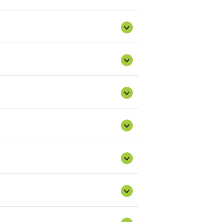
rging-new-partnership/future-
jén kellett volna hatályba lépnie, azonban
2027. február 1-ig
meghosszabbításra
int folytatódik.
szempontjából 2021- január 1-től harmadik
ci szereplőkké válnak, a korábbi
 kockázatcsökkentési intézkedéseket kell
Egyesült Királyság közti fatermék import és
i lánc szereplőt fognak érinteni, illetve
.hu/eutr-szakmai
U tagállamok. A témában számos hasznos