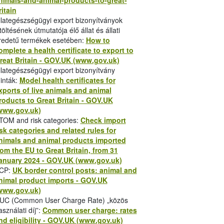
nimals-and-animal-products-to-great-
ozásában
2022. január 1-től
bevezetésre
ritain
zintén fontos változás, hogy az
állat- és
llategészségügyi export bizonyítványok
őrzik az
előjelentési kötelezettség
itöltésének útmutatója élő állat és állati
a tervezett belépés előtt
egy nappal, de
redetű termékek esetében:
How to
omplete a health certificate to export to
reat Britain - GOV.UK (www.gov.uk)
llategészségügyi export bizonyítvány
dance-for-hauliers.hu
inták:
Model health certificates for
xports of live animals and animal
etween-the-eu-and-great-britain.hu
roducts to Great Britain - GOV.UK
ordítása is. A magyar felirattal közzétett
www.gov.uk)
tő el:
TOM and risk categories:
Check import
isk categories and related rules for
nimals and animal products imported
rom the EU to Great Britain, from 31
anuary 2024 - GOV.UK (www.gov.uk)
CP:
UK border control posts: animal and
nimal product imports - GOV.UK
1041528/2021_December_BordersOPModel.
www.gov.uk)
podás” 2021. január 1-jétől ideiglenesen
UC (Common User Charge Rate) „közös
ágoknál alkalmazandó import-szabályok
asználati díj”:
Common user charge: rates
y szerint az Egyesült Királyság és az EU
nd eligibility - GOV.UK (www.gov.uk)