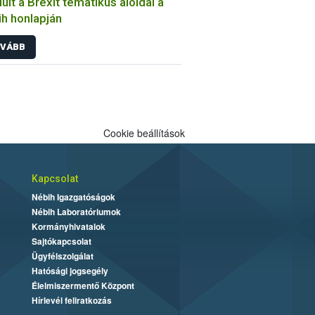
dult a Brexit tematikus aloldal a
h honlapján
VÁBB
Cookie beállítások
Kapcsolat
Nébih Igazgatóságok
Nébih Laboratóriumok
Kormányhivatalok
Sajtókapcsolat
Ügyfélszolgálat
Hatósági jogsegély
Élelmiszermentő Központ
Hírlevél feliratkozás