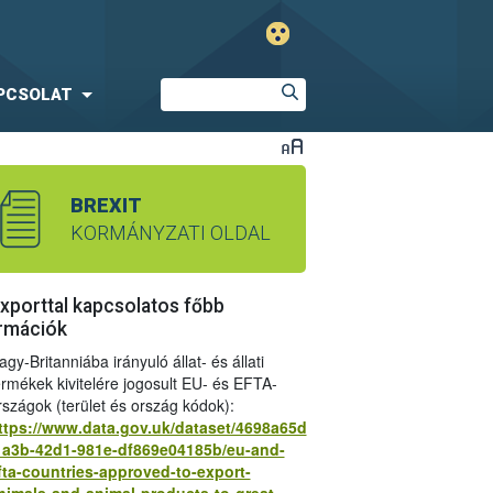
PCSOLAT
BREXIT
KORMÁNYZATI OLDAL
xporttal kapcsolatos főbb
rmációk
agy-Britanniába irányuló állat- és állati
ermékek kivitelére jogosult EU- és EFTA-
rszágok (terület és ország kódok):
ttps://www.data.gov.uk/dataset/4698a65d
1a3b-42d1-981e-df869e04185b/eu-and-
k az áruforgalomban 2022. január 1-től
fta-countries-approved-to-export-