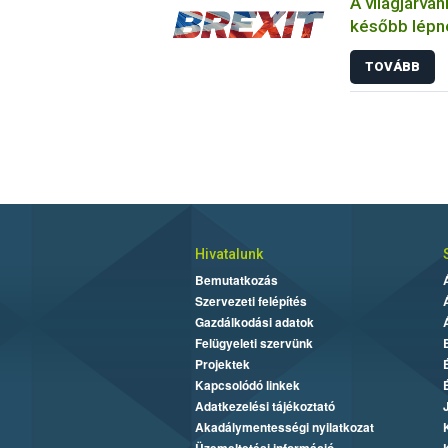
A világjárvá
később lépne
összefüggő 
TOVÁBB
Hivatalunk
Bemutatkozás
Szervezeti felépítés
Gazdálkodási adatok
Felügyeleti szervünk
Projektek
Kapcsolódó linkek
Adatkezelési tájékoztató
Akadálymentességi nyilatkozat
Üzemeltetési információ