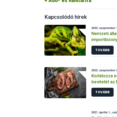
Adó- és vámtarifa
Kapcsolódó hírek
2022. szeptember 1
Nemzeti áll
importbizon
harmonizált 
TOVÁBB
élőállat beh
2022. szeptember 2
Korlátozza 
bevitelét az 
állategészs
TOVÁBB
2021. április 1., cs