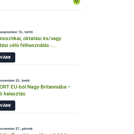
szeptember 19., hétfő
nosztikai, oktatási és/vagy
tási célú felhasználás -
ortengedély
VÁBB
november 23., kedd
RT EU-ból Nagy-Britanniába –
b halasztás
VÁBB
november 27., péntek