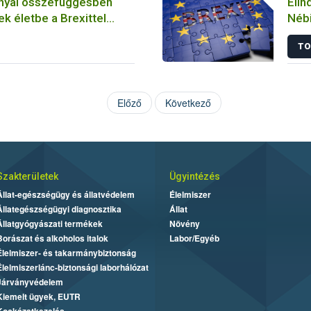
nnyal összefüggésben
Elin
k életbe a Brexittel
Nébi
változások
TO
Előző
Következő
Szakterületek
Ügyintézés
Állat-egészségügy és állatvédelem
Élelmiszer
Állategészségügyi diagnosztika
Állat
Állatgyógyászati termékek
Növény
Borászat és alkoholos italok
Labor/Egyéb
Élelmiszer- és takarmánybiztonság
Élelmiszerlánc-biztonsági laborhálózat
Járványvédelem
Kiemelt ügyek, EUTR
Kockázatkezelés