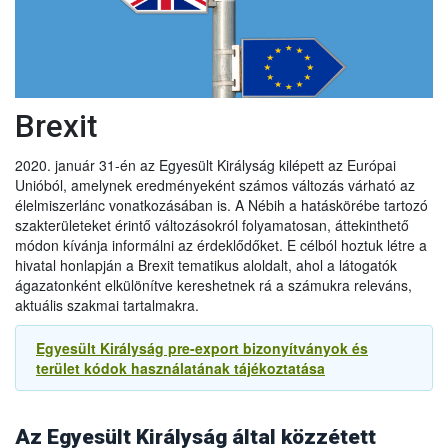
A vállalkozások továbbra is importálhatják az alábbi
árucikkeket az EU-ból Nagy-Britanniába 2022. június 30-ig:
● hűtött darált hús,
● hűtött és fagyasztott darált baromfihús, és
● hűtött húskészítmények
Brexit
Ez lehetővé teszi, hogy 2022. június 30-ig folytatódjon az
említett termékek kereskedelme az EU-ból.
2020. január 31-én az Egyesült Királyság kilépett az Európai
Unióból, amelynek eredményeként számos változás várható az
2021.09.14
élelmiszerlánc vonatkozásában is. A Nébih a hatáskörébe tartozó
Újabb UK halasztás a növény és állategészsgügyi
szakterületeket érintő változásokról folyamatosan, áttekinthető
ellenőrzésben
módon kívánja informálni az érdeklődőket. E célból hoztuk létre a
Az Egyesült Királyság kormánya úgy döntött, hogy tovább
hivatal honlapján a Brexit tematikus aloldalt, ahol a látogatók
halasztja az új ellenőrzések egyes elemeit, különösen az
ágazatonként elkülönítve kereshetnek rá a számukra releváns,
egészségügyi és növény-egészségügyi árukkal
aktuális szakmai tartalmakra.
kapcsolatosakat. Ennek megfelelően:
- Az agrár-élelmiszeripari termékek behozatalának előzetes
Egyesült Királyság pre-export bizonyítványok és
2022.01.01
bejelentésére vonatkozó követelményt 2021. október 1-jével
terület kódok használatának tájékoztatása
szemben
2022. január 1-jén
vezetik be.
Exportőrök, áruszállítmányozók és logisztikai
- Az export egészségügyi bizonyítványokra vonatkozó új
szolgáltatást nyújtó cégek figyelmébe. Fontos változások
követelményeket, amelyeket 2021. október 1-jén kellett volna
az áruforgalomban 2022. január 1-től
(Magyar Enikő
bevezetni, most
2022. július 1-jén
vezetik be.
Az Egyesült Királyság által közzétett
mezőgazdasági és környezetügyi szakdiplomata tájékoztatása