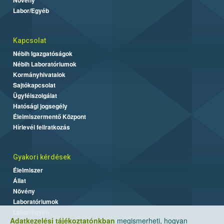
Labor/Egyéb
Kapcsolat
Nébih Igazgatóságok
Nébih Laboratóriumok
Kormányhivatalok
Sajtókapcsolat
Ügyfélszolgálat
Hatósági jogsegély
Élelmiszermentő Központ
Hírlevél feliratkozás
Gyakori kérdések
Élelmiszer
Állat
Növény
Laboratóriumok
Labor/Egyéb
Adatkezelési tájékoztatónkban
megismerheti, hogyan