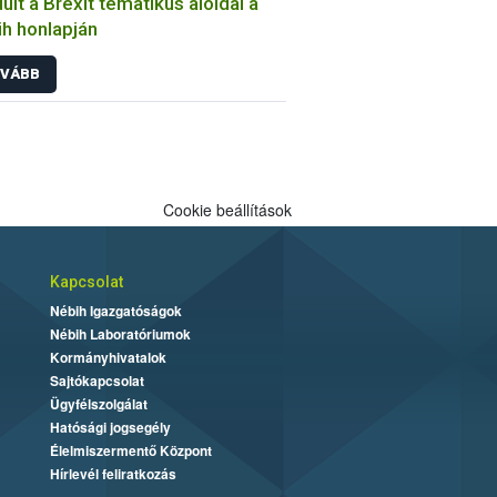
dult a Brexit tematikus aloldal a
h honlapján
VÁBB
Cookie beállítások
Kapcsolat
Nébih Igazgatóságok
Nébih Laboratóriumok
Kormányhivatalok
Sajtókapcsolat
Ügyfélszolgálat
Hatósági jogsegély
Élelmiszermentő Központ
Hírlevél feliratkozás