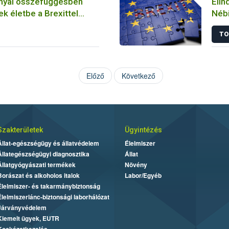
nnyal összefüggésben
Elin
k életbe a Brexittel
Nébi
változások
TO
Előző
Következő
Szakterületek
Ügyintézés
Állat-egészségügy és állatvédelem
Élelmiszer
Állategészségügyi diagnosztika
Állat
Állatgyógyászati termékek
Növény
Borászat és alkoholos italok
Labor/Egyéb
Élelmiszer- és takarmánybiztonság
Élelmiszerlánc-biztonsági laborhálózat
Járványvédelem
Kiemelt ügyek, EUTR
Kockázatkezelés