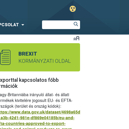
PCSOLAT
BREXIT
KORMÁNYZATI OLDAL
xporttal kapcsolatos főbb
rmációk
agy-Britanniába irányuló állat- és állati
ermékek kivitelére jogosult EU- és EFTA-
rszágok (terület és ország kódok):
ttps://www.data.gov.uk/dataset/4698a65d
1a3b-42d1-981e-df869e04185b/eu-and-
k az áruforgalomban 2022. január 1-től
fta-countries-approved-to-export-