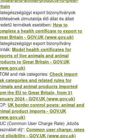
nimals-and-animal-products-to-great-
ozásában
2022. január 1-től
bevezetésre
ritain
zintén fontos változás, hogy az
állat- és
llategészségügyi export bizonyítványok
őrzik az
előjelentési kötelezettség
itöltésének útmutatója élő állat és állati
a tervezett belépés előtt
egy nappal, de
redetű termékek esetében:
How to
omplete a health certificate to export to
reat Britain - GOV.UK (www.gov.uk)
llategészségügyi export bizonyítvány
dance-for-hauliers.hu
inták:
Model health certificates for
xports of live animals and animal
etween-the-eu-and-great-britain.hu
roducts to Great Britain - GOV.UK
ordítása is. A magyar felirattal közzétett
www.gov.uk)
tő el:
TOM and risk categories:
Check import
isk categories and related rules for
nimals and animal products imported
rom the EU to Great Britain, from 31
anuary 2024 - GOV.UK (www.gov.uk)
CP:
UK border control posts: animal and
nimal product imports - GOV.UK
1041528/2021_December_BordersOPModel.
www.gov.uk)
podás” 2021. január 1-jétől ideiglenesen
UC (Common User Charge Rate) „közös
ágoknál alkalmazandó import-szabályok
asználati díj”:
Common user charge: rates
y szerint az Egyesült Királyság és az EU
nd eligibility - GOV.UK (www.gov.uk)