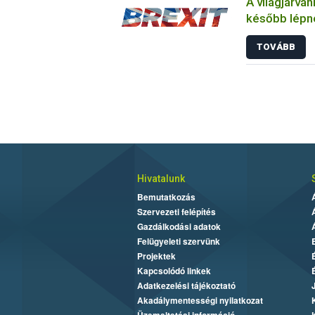
A világjárvá
később lépne
összefüggő 
TOVÁBB
Hivatalunk
Bemutatkozás
Szervezeti felépítés
Gazdálkodási adatok
Felügyeleti szervünk
Projektek
Kapcsolódó linkek
Adatkezelési tájékoztató
Akadálymentességi nyilatkozat
Üzemeltetési információ