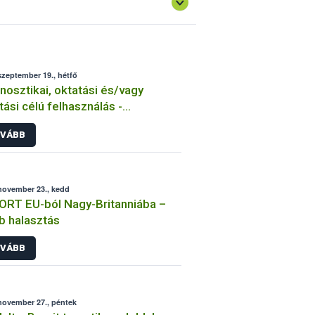
szeptember 19., hétfő
nosztikai, oktatási és/vagy
tási célú felhasználás -
ortengedély
VÁBB
november 23., kedd
RT EU-ból Nagy-Britanniába –
b halasztás
VÁBB
november 27., péntek