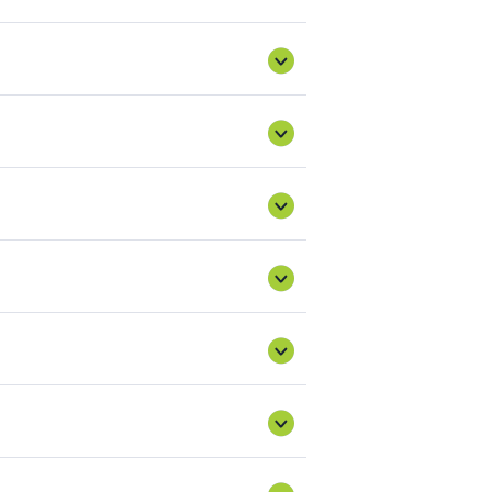
rging-new-partnership/future-
jén kellett volna hatályba lépnie, azonban
2027. február 1-ig
meghosszabbításra
int folytatódik.
szempontjából 2021- január 1-től harmadik
ci szereplőkké válnak, a korábbi
 kockázatcsökkentési intézkedéseket kell
Egyesült Királyság közti fatermék import és
i lánc szereplőt fognak érinteni, illetve
.hu/eutr-szakmai
U tagállamok. A témában számos hasznos