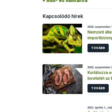
Adó- és vámtarifa
Kapcsolódó hírek
2022. szeptember 1
Nemzeti áll
importbizon
harmonizált 
TOVÁBB
élőállat beh
2022. szeptember 2
Korlátozza 
bevitelét az 
állategészs
TOVÁBB
2021. április 1., cs