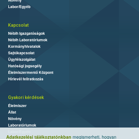
Labor/Egyéb
Kapcsolat
Nébih Igazgatóságok
Nébih Laboratóriumok
Kormányhivatalok
Sajtókapcsolat
Ügyfélszolgálat
Hatósági jogsegély
Élelmiszermentő Központ
Hírlevél feliratkozás
Gyakori kérdések
Élelmiszer
Állat
Növény
Laboratóriumok
Labor/Egyéb
Adatkezelési tájékoztatónkban
megismerheti, hogyan