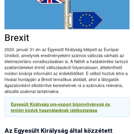
A vállalkozások továbbra is importálhatják az alábbi
árucikkeket az EU-ból Nagy-Britanniába 2022. június 30-ig:
● hűtött darált hús,
● hűtött és fagyasztott darált baromfihús, és
● hűtött húskészítmények
Brexit
Ez lehetővé teszi, hogy 2022. június 30-ig folytatódjon az
említett termékek kereskedelme az EU-ból.
2020. január 31-én az Egyesült Királyság kilépett az Európai
Unióból, amelynek eredményeként számos változás várható az
2021.09.14
élelmiszerlánc vonatkozásában is. A Nébih a hatáskörébe tartozó
Újabb UK halasztás a növény és állategészsgügyi
szakterületeket érintő változásokról folyamatosan, áttekinthető
ellenőrzésben
módon kívánja informálni az érdeklődőket. E célból hoztuk létre a
Az Egyesült Királyság kormánya úgy döntött, hogy tovább
hivatal honlapján a Brexit tematikus aloldalt, ahol a látogatók
halasztja az új ellenőrzések egyes elemeit, különösen az
ágazatonként elkülönítve kereshetnek rá a számukra releváns,
egészségügyi és növény-egészségügyi árukkal
aktuális szakmai tartalmakra.
kapcsolatosakat. Ennek megfelelően:
- Az agrár-élelmiszeripari termékek behozatalának előzetes
Egyesült Királyság pre-export bizonyítványok és
2022.01.01
bejelentésére vonatkozó követelményt 2021. október 1-jével
terület kódok használatának tájékoztatása
szemben
2022. január 1-jén
vezetik be.
Exportőrök, áruszállítmányozók és logisztikai
- Az export egészségügyi bizonyítványokra vonatkozó új
szolgáltatást nyújtó cégek figyelmébe. Fontos változások
követelményeket, amelyeket 2021. október 1-jén kellett volna
az áruforgalomban 2022. január 1-től
(Magyar Enikő
bevezetni, most
2022. július 1-jén
vezetik be.
Az Egyesült Királyság által közzétett
mezőgazdasági és környezetügyi szakdiplomata tájékoztatása